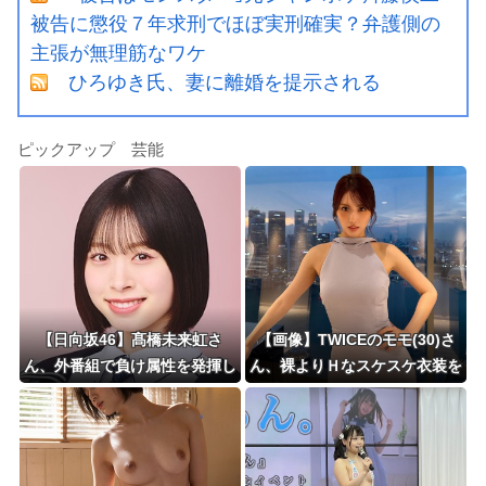
被告に懲役７年求刑でほぼ実刑確実？弁護側の
主張が無理筋なワケ
ひろゆき氏、妻に離婚を提示される
ピックアップ 芸能
【日向坂46】髙橋未来虹さ
【画像】TWICEのモモ(30)さ
ん、外番組で負け属性を発揮し
ん、裸よりＨなスケスケ衣装を
てしまう…
着てしまうｗｗｗｗｗｗ