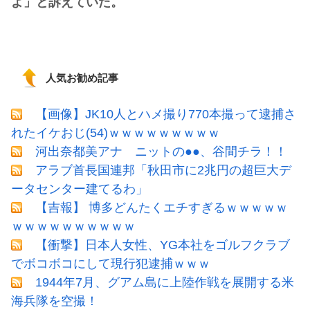
よ」と訴えていた。
人気お勧め記事
【画像】JK10人とハメ撮り770本撮って逮捕さ
れたイケおじ(54)ｗｗｗｗｗｗｗｗｗ
河出奈都美アナ ニットの●●、谷間チラ！！
アラブ首長国連邦「秋田市に2兆円の超巨大デ
ータセンター建てるわ」
【吉報】 博多どんたくエチすぎるｗｗｗｗｗ
ｗｗｗｗｗｗｗｗｗｗ
【衝撃】日本人女性、YG本社をゴルフクラブ
でボコボコにして現行犯逮捕ｗｗｗ
1944年7月、グアム島に上陸作戦を展開する米
海兵隊を空撮！