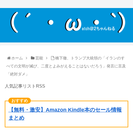
ホーム
芸能
橋下徹、トランプ大統領の「イランのす
べての文明が滅び、二度とよみがえることはないだろう」発言に言及
「絶対ダメ」
人気記事リストRSS
【無料・激安】Amazon Kindle本のセール情報
まとめ