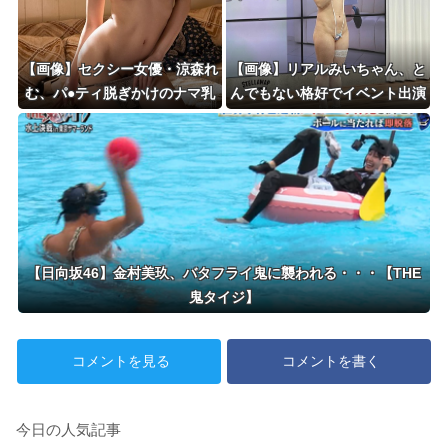
【画像】セクシー女優・涼森れ
【画像】リアルみいちゃん、と
む、パ●ティ脱ぎかけのナマ乳
んでもない格好でイベント出演
がHすぎる
するwwwww
【日向坂46】金村美玖、バタフライ鬼に襲われる・・・【THE
鬼タイジ】
コメントを見る
コメントを書く
今日の人気記事