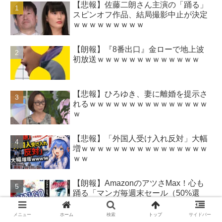
【悲報】佐藤二朗さん主演の「踊る」
スピンオフ作品、結局撮影中止が決定
ｗｗｗｗｗｗｗｗｗ
【朗報】『8番出口』金ローで地上波
初放送ｗｗｗｗｗｗｗｗｗｗｗｗｗ
【悲報】ひろゆき、妻に離婚を提示さ
れるｗｗｗｗｗｗｗｗｗｗｗｗｗｗｗ
ｗ
【悲報】「外国人受け入れ反対」大幅
増ｗｗｗｗｗｗｗｗｗｗｗｗｗｗｗｗ
ｗｗ
【朗報】AmazonのアツさMax！心も
踊る「マンガ毎週末セール（50%還
元）」2日目襲来！
メニュー
ホーム
検索
トップ
サイドバー