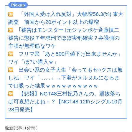
「外国人受け入れ反対」大幅増56.3(%) 東大
調査 前回から20ポイント以上の爆増
｢被告はモンスター｣元ジャンポケ斉藤慎二
被告に懲役７年求刑でほぼ実刑確実？弁護側の
主張が無理筋なワケ
フリマ民「あと500円値下げ出来ませんか」
ワイ「ほ?い購入ｗ」
出会い系の女子大生「会ってもセ○クスは無
しね」ワイ「……」→下着がヌルヌルになるま
で口吸った結果ｗｗｗｗｗｗｗｗｗｗ
【悲報】NGT48三村妃乃さんの、選抜落ち
は可哀想だよね！？【NGT48 12thシングル10月
28日発売】
最新記事（外部）