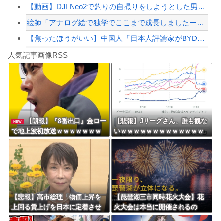
【動画】DJI Neo2で釣りの自撮りをしようとした男の悲劇（ノ∇`）
絵師「アナログ絵で独学でここまで成長しましたー！」→AIイラストだろと批判殺到→...
【焦ったほうがいい】中国人「日本人評論家がBYDのラッコの装備を褒めてるけど中国...
Powered by livedoor 相互RSS
【画像】TWICE・モモ(30)、またしてもエチエチボデーを披露wwwwwwww...
人気記事画像RSS
しんのすけ「ギアスを手に入れたゾ」
8/4のニュース
日本旅行キャンセルすべきか…1万年ぶり史上最大級の火山の兆し＝韓国の反応
更新中止のお知らせ
【朗報】『8番出口』金ロー
【悲報】Jリーグさん、誰も観な
NEW
で地上波初放送ｗｗｗｗｗｗｗ
いｗｗｗｗｗｗｗｗｗｗｗｗｗ
海外「おめでとうタキ！」リヴァプール南野がバースデーゴール！！
ｗｗｗｗｗｗ
ｗｗｗｗ
Powered by livedoor 相互RSS
【悲報】高市総理「物価上昇を
【琵琶湖三市同時花火大会】花
上回る賃上げを日本に定着させ
火大会は本当に開催されるの
る」 →国家公務員月給3.51％増
か…ＨＰで観覧券販売も消防へ