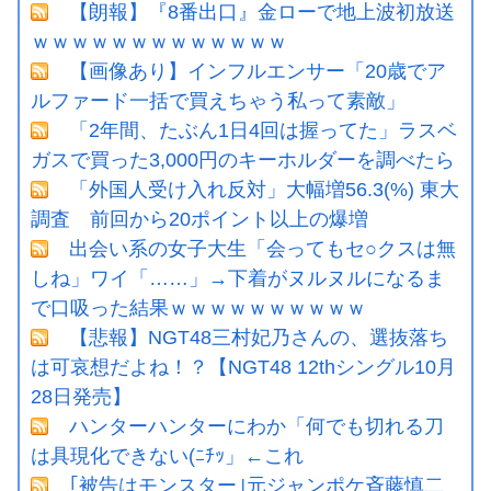
【朗報】『8番出口』金ローで地上波初放送
ｗｗｗｗｗｗｗｗｗｗｗｗｗ
【画像あり】インフルエンサー「20歳でア
ルファード一括で買えちゃう私って素敵」
「2年間、たぶん1日4回は握ってた」ラスベ
ガスで買った3,000円のキーホルダーを調べたら
「外国人受け入れ反対」大幅増56.3(%) 東大
調査 前回から20ポイント以上の爆増
出会い系の女子大生「会ってもセ○クスは無
しね」ワイ「……」→下着がヌルヌルになるま
で口吸った結果ｗｗｗｗｗｗｗｗｗｗ
【悲報】NGT48三村妃乃さんの、選抜落ち
は可哀想だよね！？【NGT48 12thシングル10月
28日発売】
ハンターハンターにわか「何でも切れる刀
は具現化できない(ﾆﾁｯ」←これ
｢被告はモンスター｣元ジャンポケ斉藤慎二