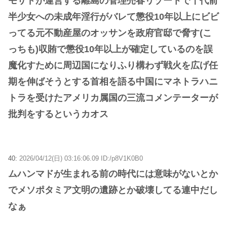
モサドが運営する離島の管理売春リゾートで十代前
半少女への未成年淫行がバレて懲役10年以上にビビ
ってる元不動産屋のオッサンを政府官邸で脅す(こ
っちも)収賄で懲役10年以上が確定しているのを誤
魔化すために周辺国になりふり構わず戦火を広げ任
期を伸ばそうとする首相を語る中国にマネトラハニ
トラを受けたアメリカ属国の三流コメンテーターが
批判をするというカオス
40:
2026/04/12(日) 03:16:06.09 ID:/p8V1K0B0
ムハンマドが生まれる前の時代には意味がないとか
でメソポタミア文明の遺跡とか破壊してる連中だし
なぁ