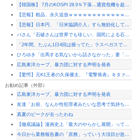
【韓国株】 7月のKOSPI 28.9％下落…通貨危機を超える過去最大の下げ幅
【悲報】粗品、永久追放ｗｗｗｗｗｗｗｗｗｗｗｗｗｗｗ（証拠あり）
【悲報】日本円、「日米協調介入」すら無効化してしまうｗｗｗｗｗ
パさん「石破さんは世界でも珍しい、国民による石破辞めるなデモが自然発生した総理大...
「2年間、たぶん1日4回は握ってた」ラスベガスで買った3,000円のキーホルダー...
ひろゆき「出馬する気ないから話さなかった」妻「それでも不誠実だろ」→離婚協議へｗ...
広島東洋カープ、暴力団に対する声明を発表
【驚愕】元K1王者の久保優太、『電撃発表』キタァアアアアアーーーーーー！！
ハンターハンター第一王子ベンジャミィの守護霊獣の能力wwwwww
お勧め記事（外部）
広島東洋カープ、暴力団に対する声明を発表
国連事務総長「お金がありません。このままでは国連が完全崩壊します。助けて下さい」
友達「お前、なんか性犯罪者みたいな思考で気持ち悪いな」言われたわ
PTA会長「PTA参加拒否した親へ最終警告。こうなってもいい？」
真夏のピークが去ったわね
【朗報】『8番出口』金ローで地上波初放送ｗｗｗ
【徹底議論】漫画史上「最大のやらかし展開」って結局なんだと思う？
【配信者】「金バエ」のSNS更新が1週間途絶え、様々な憶測が飛び交う。1週間ぶり...
今日から業務報告書の「庶務」っていう大項目が急に廃止されたんだけど意味不明すぎる
【緊急速報】NYで警官が黒人男性の首を絞め、暴動第二波不可避へ