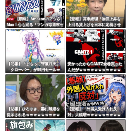
【朗報】Amazonのアツさ
【悲報】高市総理「物価上昇を
NEW
Max！心も踊る「マンガ毎週末セ
上回る賃上げを日本に定着させ
ール（50%還元）」2日目襲来！
る」 →国家公務員月給3.51％増
へ 地方公務員も追随する見通し
【朗報】「まもって守護月天」
安かったからGANTZ全巻買った
「クローバー」が99円セールｗ
んだがｗｗｗｗｗｗｗｗｗｗｗ
ｗｗｗｗｗｗｗｗｗｗｗ
ｗｗ
【悲報】ひろゆき、妻に離婚を
【悲報】「外国人受け入れ反
提示されるｗｗｗｗｗｗｗｗｗ
対」大幅増ｗｗｗｗｗｗｗｗｗ
ｗｗｗｗｗｗｗ
ｗｗｗｗｗｗｗｗｗ