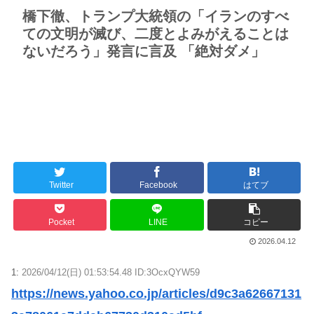
橋下徹、トランプ大統領の「イランのすべ
ての文明が滅び、二度とよみがえることは
ないだろう」発言に言及 「絶対ダメ」
Twitter
Facebook
はてブ
Pocket
LINE
コピー
2026.04.12
1:
2026/04/12(日) 01:53:54.48 ID:3OcxQYW59
https://news.yahoo.co.jp/articles/d9c3a62667131