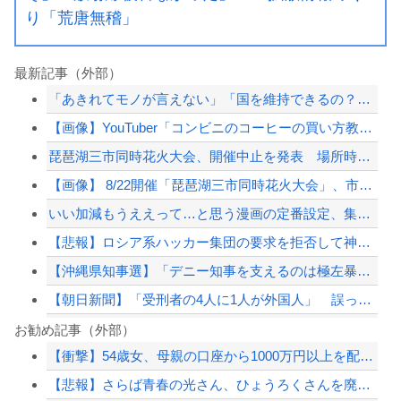
り「荒唐無稽」
最新記事（外部）
「あきれてモノが言えない」「国を維持できるの？」外国人の永住許可要件の厳格化で在...
【画像】YouTuber「コンビニのコーヒーの買い方教えます！」→3日でとんでも...
琵琶湖三市同時花火大会、開催中止を発表 場所時刻不明・許可なし・交通整理なし・市...
【画像】 8/22開催「琵琶湖三市同時花火大会」、市公式「そんな花火大会は存在し...
いい加減もうええって…と思う漫画の定番設定、集まるスレ→
【悲報】ロシア系ハッカー集団の要求を拒否して神復旧した大手冷凍ニチレイ、宣言通り...
【沖縄県知事選】「デニー知事を支えるのは極左暴力集団」発言で大炎上ｗｗｗ
【朝日新聞】「受刑者の4人に1人が外国人」 誤った数字が拡散し外国人排斥に 実際...
海外「こんな国が実在するなんて…」 6歳の少女が日本で『はじめてのおつかい』に挑...
お勧め記事（外部）
【衝撃】54歳女、母親の口座から1000万円以上を配信者に投げ銭→89歳母を殺害...
戦時中、複数の大学で輸血の人体実験…患者にウマなど動物の血使用、死亡例も！
【悲報】さらば青春の光さん、ひょうろくさんを廃墟に放置して炎上
【沖縄県知事選】「デニー知事を支えるのは極左暴力集団」発言で大炎上ｗｗｗ