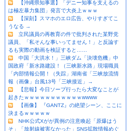
【沖縄県知事選】「デニー知事を支えるの
は極左暴力集団」発言で大炎上ｗｗｗ
【深刻】スマホのエロ広告、やりすぎてこ
うなる →
立民議員の再教育の件で批判された某野党
議員、「私そんな事いってません！」と反論す
るも実際の動画を検証すると……
中国「大洪水！」三峡ダム「決壊危機」中
国政府「新水路建設！（三峡新水路」現場職員
「内部情報公開！（失踪」湖南省「三峡放流情
報（画像」台風13号「三峡接近」→
【悲報】今日ソープ行ったら大変なことが
起きたｗｗｗｗｗｗｗｗｗｗｗwwww
【画像】 『GANTZ』の絶望シーン、ここに
決まるｗｗｗｗｗ
NHK公式Xがが異例の注意喚起「原爆はう
そ」「放射線被害なかった」SNS拡散情報めぐ