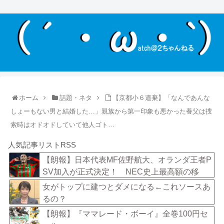
ホーム
話題・ネタ
【京都小６遺棄】「なんであんな
しょーもない男と結婚した…」親族から第一印象も悪かった養父は捜
索時はオドオドしていて他人ゴト…
人気記事リストRSS
【朗報】日本代表MF佐野航大、オランダ王者P
SV加入が正式決定！ NEC史上最高額の移
籍、最大約31億円か！！
女がトップに建つとダメになる←これソースあ
るの？
【朗報】『ママレード・ボーイ』全巻100円セ