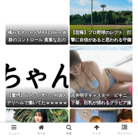
橘みずきちゃんMAX138km 抜
【悲報】プロ野球のレフト、打
群のコントロール 貴重な左の
撃に自信があると思われる守備
サイド かわいい ←これ
下手クソな奴が使われまくり
【驚愕】白人♀が売りの外国人
吉井明子キャスター ビキニ、
デリヘルで働いてたｗｗｗｗｗ
下着、巨乳が揺れるグラビア撮
ｗｗｗｗｗwwww
影！！【GIF動画あり】
メニュー
ホーム
検索
トップ
サイドバー