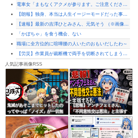
電車女「まもなくアクメが参ります。ご注意ください」
避難所に土足でズカズカと入ってきて勝手に動画や写真を撮影したメディア取材陣、挙句...
【朗報】独身、本当は人生イージーモードだった事が判明
【配信者】「金バエ」のSNS更新が1週間途絶え、様々な憶測が飛び交う。1週間ぶり...
【速報】最新の吉澤ひとみさん、元気そう （※画像あり）
【緊急速報】NYで警官が黒人男性の首を絞め、暴動第二波不可避へ
「かぼちゃ」を食う機会、ない
職場に全方位的に喧嘩腰の人いたのおもいだしたわ～
【労災】作業員が裁断機で両手を切断されてしまう大事故の映像。
Powered by livedoor 相互RSS
AI絵師による『手描き詐称』、大問題になる・・・「今のAI画像はここまで来てる。...
人気記事画像RSS
これを何て呼ぶかでおっさん診断できるよな
8/4のニュース
日本旅行キャンセルすべきか…1万年ぶり史上最大級の火山の兆し＝韓国の反応
更新中止のお知らせ
鬼滅があそこまでヒットしたの
【悲報】アンチフェミさん、
ってやっぱ「ノイズ」が一切無
「不同意性交は悪法」と主張す
海外「おめでとうタキ！」リヴァプール南野がバースデーゴール！！
いからよな
るも、その理由を説明できな
い……