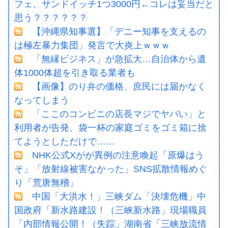
フェ、サンドイッチ1つ3000円←コレは妥当だと
思う？？？？？？
【沖縄県知事選】「デニー知事を支えるの
は極左暴力集団」発言で大炎上ｗｗｗ
「無縁ビジネス」が急拡大…自治体から遺
体1000体超を引き取る業者も
【画像】のり弁の価格、庶民には届かなく
なってしまう
「ここのコンビニの店長マジでヤバい」と
利用者が告発、袋一杯の家庭ゴミをゴミ箱に捨
てようとしただけで……
NHK公式Xがが異例の注意喚起「原爆はう
そ」「放射線被害なかった」SNS拡散情報めぐ
り「荒唐無稽」
中国「大洪水！」三峡ダム「決壊危機」中
国政府「新水路建設！（三峡新水路」現場職員
「内部情報公開！（失踪」湖南省「三峡放流情