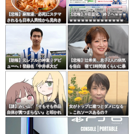
Powered by livedoor 相互RSS
【悲報】麻辣湯、必死にステマ
【悲報】X収益化、終了へｗｗｗ
されるも日本人男性から見向き
ｗｗｗｗｗｗｗｗｗｗｗｗｗｗ
もされない
ｗ
【朗報】元レアルの神童Ｊデビ
【悲報】辻希美、息子2人の病気
ューへ！登録名「中井卓大ピ
を告白 寝て1時間後くらいに暴
ピ」日本初挑戦の22歳今治MFが
れる症状「夜驚症」にファンか
開幕戦に先発
らアドバイスの声
【謎】みい山、『そもそも作品
女がトップに建つとダメになる
自体が糞つまらない』と叩かれ
←これソースあるの？
だす