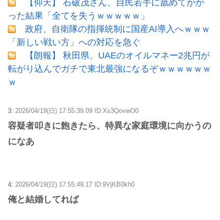
【仰天】 石破茂さん、自民若手に舐めてかか
った結果「全てを失うｗｗｗｗｗ」
政府、自衛隊の指揮統制に国産AI導入へｗｗｗ
「新しい戦い方」への対応を急ぐ
【朗報】 秋田県、UAEのオイルマネー2兆円が
転がり込んでガチで東北最強になるぞｗｗｗｗｗｗ
ｗ
3:
2026/04/19(日) 17:55:39.09 ID:Xs3QovwO0
容疑者叩きに飽きたら、特異な家庭環境に向かうの
になあ
4:
2026/04/19(日) 17:55:49.17 ID:9VjKB0kh0
俺と結婚してれば