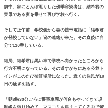
前中、家にとんぼ返りした優季容疑者は、結希君の
実母である妻を乗せて再び学校へ行く。
そして正午前、学校側から妻の携帯電話に「結希君
が登校していない」旨の連絡が来た。その直後に自
分で110番している。
結局、結希君は黒い車で学校へ向かったところから
行方不明になっている。その道すがらにある公衆ト
イレがこのたび検証場所になった。近くの住民が18
日の騒ぎを話す。
「朝8時30分ごろに警察車両が何台もやってきて規
制線を張り始めて、マスコミも集まってくる中で警