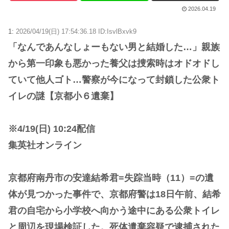
2026.04.19
1:
2026/04/19(日) 17:54:36.18 ID:IsvlBxvk9
「なんであんなしょーもない男と結婚した…」親族
から第一印象も悪かった養父は捜索時はオドオドし
ていて他人ゴト…警察が今になって封鎖した公衆ト
イレの謎【京都小６遺棄】
※4/19(日) 10:24配信
集英社オンライン
京都府南丹市の安達結希君=失踪当時（11）=の遺
体が見つかった事件で、京都府警は18日午前、結希
君の自宅から小学校へ向かう途中にある公衆トイレ
と周辺を現場検証した。死体遺棄容疑で逮捕された