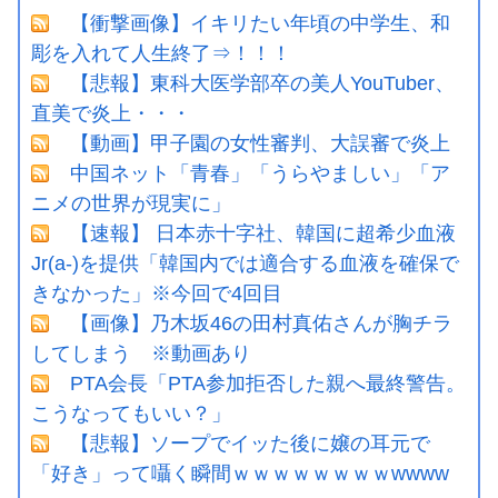
【衝撃画像】イキリたい年頃の中学生、和
彫を入れて人生終了⇒！！！
【悲報】東科大医学部卒の美人YouTuber、
直美で炎上・・・
【動画】甲子園の女性審判、大誤審で炎上
中国ネット「青春」「うらやましい」「ア
ニメの世界が現実に」
【速報】 日本赤十字社、韓国に超希少血液
Jr(a-)を提供「韓国内では適合する血液を確保で
きなかった」※今回で4回目
【画像】乃木坂46の田村真佑さんが胸チラ
してしまう ※動画あり
PTA会長「PTA参加拒否した親へ最終警告。
こうなってもいい？」
【悲報】ソープでイッた後に嬢の耳元で
「好き」って囁く瞬間ｗｗｗｗｗｗｗｗwwww