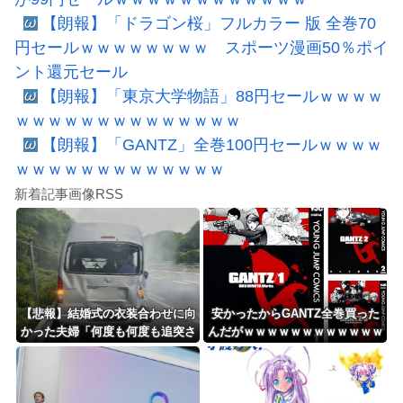
【朗報】「ドラゴン桜」フルカラー 版 全巻70
円セールｗｗｗｗｗｗｗｗ スポーツ漫画50％ポイ
ント還元セール
【朗報】「東京大学物語」88円セールｗｗｗｗ
ｗｗｗｗｗｗｗｗｗｗｗｗｗｗ
【朗報】「GANTZ」全巻100円セールｗｗｗｗ
ｗｗｗｗｗｗｗｗｗｗｗｗｗ
新着記事画像RSS
【悲報】結婚式の衣装合わせに向
安かったからGANTZ全巻買った
かった夫婦「何度も何度も追突さ
んだがｗｗｗｗｗｗｗｗｗｗｗｗ
れ…何が目的か本当に理解できな
ｗ
い」東名高速で続いた約1.7キロ
の追突