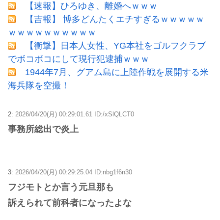
【速報】ひろゆき、離婚へｗｗｗ
【吉報】 博多どんたくエチすぎるｗｗｗｗｗ
ｗｗｗｗｗｗｗｗｗｗ
【衝撃】日本人女性、YG本社をゴルフクラブ
でボコボコにして現行犯逮捕ｗｗｗ
1944年7月、グアム島に上陸作戦を展開する米
海兵隊を空撮！
2:
2026/04/20(月) 00:29:01.61 ID:/xSlQLCT0
事務所総出で炎上
3:
2026/04/20(月) 00:29:25.04 ID:nbg1f6n30
フジモトとか言う元旦那も
訴えられて前科者になったよな