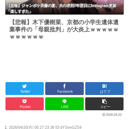
【悲報】ジャンポケ斉藤の妻、夫の求刑7年翌日にInstagram更新
「楽しすぎた」
【悲報】木下優樹菜、京都の小学生遺体遺
棄事件の「母親批判」が大炎上ｗｗｗｗｗ
ｗｗｗｗｗｗ
Twitter
Facebook
はてブ
Pocket
LINE
コピー
2026.04.20
1:
2026/04/20(月) 00:27:23.38 ID:dYStmGZS9