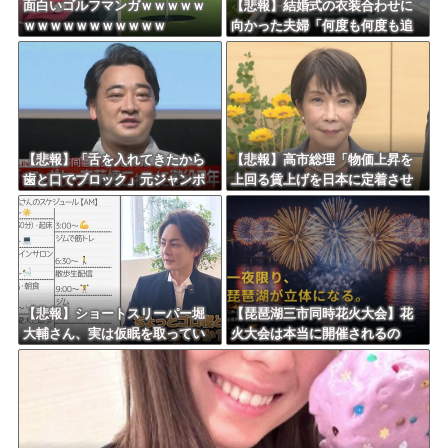
面白いゴルフマンガｗｗｗｗｗ
【悲報】結婚式の衣装合わせに
ｗｗｗｗｗｗｗｗｗｗｗ
向かった夫婦「何度も何度も追
突され…何が目的か本当に理解
できない」東名高速で続いた約1.
7キロの追突
【悲報】「舌を入れてきたから
【悲報】高市総理「物価上昇を
歯と口でブロック」元ジャンポ
上回る賃上げを日本に定着させ
ケ斉藤の不同意性交公判
る」 →国家公務員月給3.51％増
へ 地方公務員も追随する見通し
【悲報】ショートスリーパー堀
【琵琶湖三市同時花火大会】花
大輔さん、実は仮眠を取ってい
火大会は本当に開催されるの
たｗｗｗｗｗｗｗｗｗｗｗｗｗ
か…ＨＰで観覧券販売も消防へ
ｗｗ
の申請なし、３自治体は「関与
してない」と声明