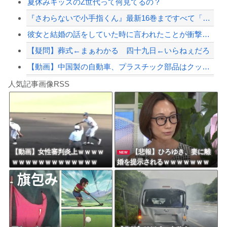
夏休みキッズのZ世代って何見てるの？
【配信者】「金バエ」のSNS更新が1週間途絶え、様々な憶測が飛び交う。1週間ぶり...
『さわらないで小手指くん』最新16巻まですべて「50％ポイント還元」セール！5,...
【緊急速報】NYで警官が黒人男性の首を絞め、暴動第二波不可避へ
彼女と結婚の話をしていた時に言われたことが衝撃だった
【疑問】葬式←まぁわかる 四十九日←いらねぇだろ
【動画】中国製の自動車、プラスチック部品はクッキーのように脆い
Powered by livedoor 相互RSS
【朗報】高市政権、「四国新幹線」を史上初めて検討開始
人気記事画像RSS
【動画】タイのティパンコーン王子が日本人女性とデートか？
8/4のニュース
日本旅行キャンセルすべきか…1万年ぶり史上最大級の火山の兆し＝韓国の反応
更新中止のお知らせ
【動画】女性審判炎上ｗｗｗｗ
【悲報】ひろゆき、妻に離
NEW
ｗｗｗｗｗｗｗｗｗｗｗｗｗ
婚を提示されるｗｗｗｗｗｗｗ
海外「おめでとうタキ！」リヴァプール南野がバースデーゴール！！
ｗｗｗｗｗｗｗｗｗ
Powered by livedoor 相互RSS