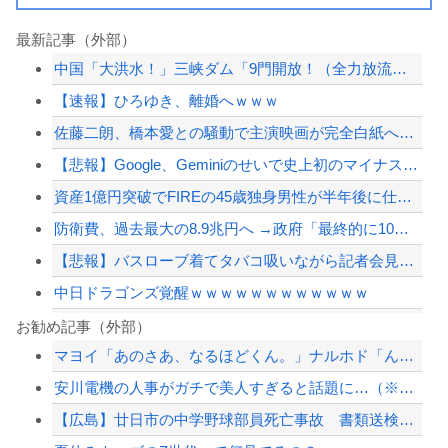
最新記事（外部）
中国「大洪水！」三峡ダム「9門開放！（全力放流」中国都市「三峡沿線の道路水没」中...
【速報】ひろゆき、離婚へｗｗｗ
佐藤二朗、橋本愛との騒動で主演映画が完全白紙へｗｗｗｗｗ
【悲報】Google、Geminiのせいで史上初のマイナスキャッシュフローに陥る
資産1億円突破でFIREの45歳独身男性が半年後に仕事復帰を決意した「1通の通知...
防衛費、過去最大の8.9兆円へ →政府「最終的に10兆円規模になる可能性」
【悲報】バスローブ着てタバコ吸いながら記者会見する奴ｗｗｗ
中日ドラゴンズ覚醒ｗｗｗｗｗｗｗｗｗｗｗｗ
中国のビーチ。ゴミだらけ
お勧め記事（外部）
マヨイ「あのさあ、なるほどくん。」ナルホド「ん？どうしたの。」
PTA会長「PTA参加拒否した親へ最終警告。こうなってもいい？」
安川電機の人事がガチで美人すぎると話題に…（※画像あり）
X、収益化が9/7に終わるwwwwwwwwwwwww
【広島】廿日市の中学野球部員死亡事故 書類送検の医師、別人のCT画像で診察した疑...
【悲報】母親に生活が苦しいから50万くれって言われて断ったら縁切られたんだが