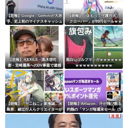
【悲報】Google、Geminiが大赤
【朗報】「まもって守護月天」
字、史上初のマイナスキャッシュ
「クローバー」が99円セールｗｗ
フローに陥る・・・
ｗｗｗｗｗｗｗｗｗｗ
【悲報】元EXILE・黒木啓司、
面白いゴルフマンガｗｗｗｗｗｗ
妻・宮崎麗果へのDV事案で逮捕
ｗｗｗｗｗｗｗｗｗｗ
されていた！宮崎は全身打撲、頭
部裂傷及び打撲、頸部損傷・・・
【朗報】『ヤニねこ』新海誠、水
【朗報】Amazon、汗が飛び散る
島努、綾辻行人らクリエイターが
灼熱の「マンガ毎週末セール（5
絶賛ｗｗｗｗｗｗｗｗｗ
0%還元）」を開催ｗｗｗｗｗｗ
ｗｗｗｗ