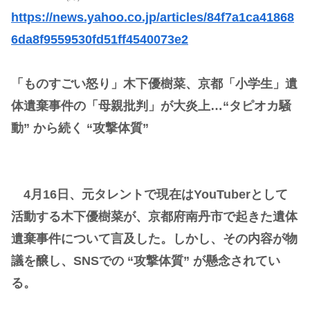
https://news.yahoo.co.jp/articles/84f7a1ca41868
6da8f9559530fd51ff4540073e2
「ものすごい怒り」木下優樹菜、京都「小学生」遺
体遺棄事件の「母親批判」が大炎上…“タピオカ騒
動” から続く “攻撃体質”
4月16日、元タレントで現在はYouTuberとして
活動する木下優樹菜が、京都府南丹市で起きた遺体
遺棄事件について言及した。しかし、その内容が物
議を醸し、SNSでの “攻撃体質” が懸念されてい
る。