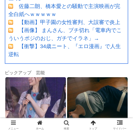
佐藤二朗、橋本愛との騒動で主演映画が完
全白紙へｗｗｗｗｗ
【動画】甲子園の女性審判、大誤審で炎上
【画像】 まんさん、ブチ切れ「電車内でこ
ういうポジのおじ、ガチでイラネ」→
【衝撃】34歳ニート、『エロ漫画』で人生
逆転
ピックアップ 芸能
五百城茉央、太ももが性的すぎ
【画像】吉川愛さん(26)、縛ら
メニュー
ホーム
検索
トップ
サイドバー
んだろ・・・
れてムチムチお乳が強調されて