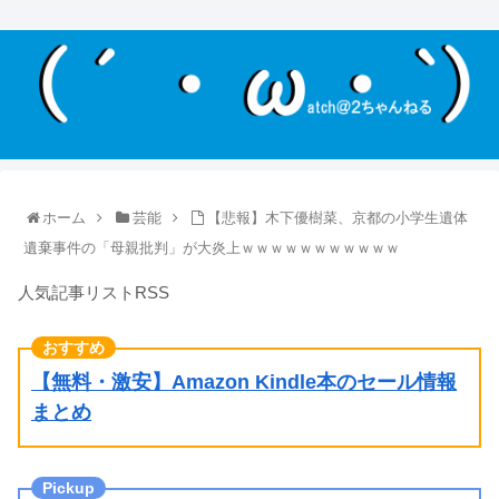
ホーム
芸能
【悲報】木下優樹菜、京都の小学生遺体
遺棄事件の「母親批判」が大炎上ｗｗｗｗｗｗｗｗｗｗｗ
人気記事リストRSS
【無料・激安】Amazon Kindle本のセール情報
まとめ