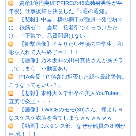
資産1億円突破でFIREの45歳独身男性が半
年後に仕事復帰を決意した「1通の通知」
【悲報】中国、橋の欄干が強風一発で粉々
に 鉄筋ゼロ 当局「接着剤でくっつけただ
け」「正常で、品質問題はない」
【衝撃画像】イキリたい年頃の中学生、和
彫を入れて人生終了⇒！！！
【画像】乃木坂46の田村真佑さんが胸チラ
してしまう ※動画あり
PTA会長「PTA参加拒否した親へ最終警告。
こうなってもいい？」
【悲報】東科大医学部卒の美人YouTuber、
直美で炎上・・・
【画像】TWICEのモモ(30)さん、裸よりＨ
なスケスケ衣装を着てしまうｗｗｗｗｗｗ
【動画】J.Kダンス部、なぜか部員の８割が
巨.乳！！！