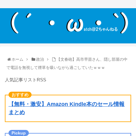
ホーム
政治
【文春砲】高市早苗さん、隠し部屋の中
で電話を無視して煙草を吸いながら過ごしていたｗｗｗ
人気記事リストRSS
【無料・激安】Amazon Kindle本のセール情報
まとめ