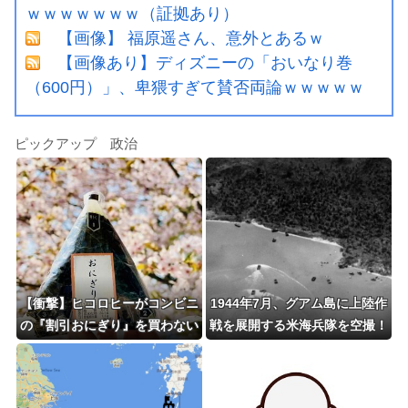
ｗｗｗｗｗｗｗ（証拠あり）
【画像】 福原遥さん、意外とあるｗ
【画像あり】ディズニーの「おいなり巻
（600円）」、卑猥すぎて賛否両論ｗｗｗｗｗ
ピックアップ 政治
【衝撃】ヒコロヒーがコンビニ
1944年7月、グアム島に上陸作
の『割引おにぎり』を買わない
戦を展開する米海兵隊を空撮！
理由がこちらｗｗｗｗ