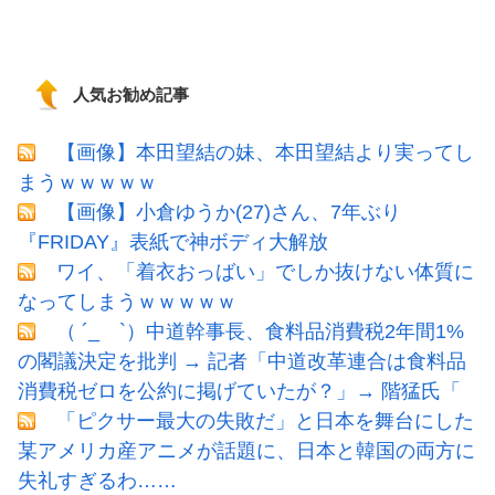
人気お勧め記事
【画像】本田望結の妹、本田望結より実ってし
まうｗｗｗｗｗ
【画像】小倉ゆうか(27)さん、7年ぶり
『FRIDAY』表紙で神ボディ大解放
ワイ、「着衣おっばい」でしか抜けない体質に
なってしまうｗｗｗｗｗ
（ ´_ゝ`）中道幹事長、食料品消費税2年間1%
の閣議決定を批判 → 記者「中道改革連合は食料品
消費税ゼロを公約に掲げていたが？」→ 階猛氏「
「ピクサー最大の失敗だ」と日本を舞台にした
某アメリカ産アニメが話題に、日本と韓国の両方に
失礼すぎるわ……