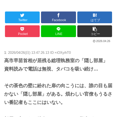
Powered by livedoor 相互RSS
Twitter
Facebook
はてブ
Pocket
LINE
コピー
2026.04.26
1:
2026/04/26(日) 13:47:26.13 ID:+iOXyihT0
高市早苗首相が居残る総理執務室の「隠し部屋」
資料読みで電話は無視、タバコを吸い続け…
その茶色の壁に紛れた扉の向こうには、誰の目も届
かない「隠し部屋」がある。煩わしい官僚もうるさ
い番記者もここにはいない。