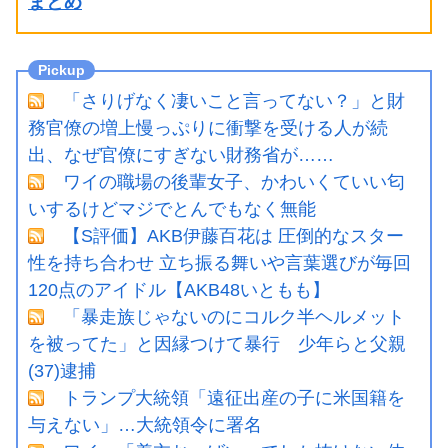
まとめ
「さりげなく凄いこと言ってない？」と財
務官僚の増上慢っぷりに衝撃を受ける人が続
出、なぜ官僚にすぎない財務省が……
ワイの職場の後輩女子、かわいくていい匂
いするけどマジでとんでもなく無能
【S評価】AKB伊藤百花は 圧倒的なスター
性を持ち合わせ 立ち振る舞いや言葉選びが毎回
120点のアイドル【AKB48いともも】
「暴走族じゃないのにコルク半ヘルメット
を被ってた」と因縁つけて暴行 少年らと父親
(37)逮捕
トランプ大統領「遠征出産の子に米国籍を
与えない」…大統領令に署名