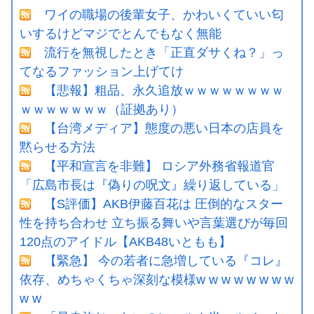
ワイの職場の後輩女子、かわいくていい匂
いするけどマジでとんでもなく無能
流行を無視したとき「正直ダサくね？」っ
てなるファッション上げてけ
【悲報】粗品、永久追放ｗｗｗｗｗｗｗｗ
ｗｗｗｗｗｗｗ（証拠あり）
【台湾メディア】態度の悪い日本の店員を
黙らせる方法
【平和宣言を非難】 ロシア外務省報道官
「広島市長は『偽りの呪文』繰り返している」
【S評価】AKB伊藤百花は 圧倒的なスター
性を持ち合わせ 立ち振る舞いや言葉選びが毎回
120点のアイドル【AKB48いともも】
【緊急】 今の若者に急増している『コレ』
依存、めちゃくちゃ深刻な模様w w w w w w w w
w w