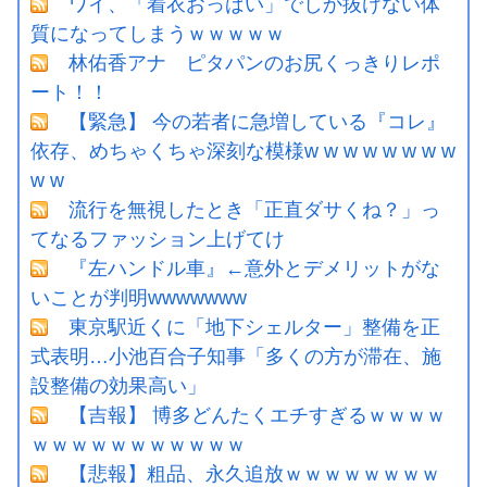
ワイ、「着衣おっばい」でしか抜けない体
質になってしまうｗｗｗｗｗ
林佑香アナ ピタパンのお尻くっきりレポ
ート！！
【緊急】 今の若者に急増している『コレ』
依存、めちゃくちゃ深刻な模様w w w w w w w w
w w
流行を無視したとき「正直ダサくね？」っ
てなるファッション上げてけ
『左ハンドル車』←意外とデメリットがな
いことが判明wwwwwww
東京駅近くに「地下シェルター」整備を正
式表明…小池百合子知事「多くの方が滞在、施
設整備の効果高い」
【吉報】 博多どんたくエチすぎるｗｗｗｗ
ｗｗｗｗｗｗｗｗｗｗｗ
【悲報】粗品、永久追放ｗｗｗｗｗｗｗｗ