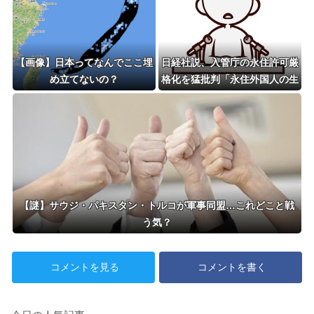
【画像】日本ってなんでここ埋
日経社説、入管庁の永住許可厳
め立てないの？
格化を猛批判「永住外国人の生
活保護受給をなくす目的、外国
人の意欲をそがないか懸念」
「外国人を一時的な労働力では
なく、処遇改善などで定着を後
押しすべき」
【謎】サウジ・パキスタン・トルコが軍事同盟…これどこと戦
う気？
コメントを見る
コメントを書く