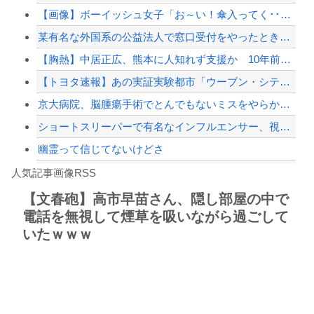
【画像】ボーイッシュ女子「お～い！傘入ってく･･････♡」←どうする！！
ジャンポケ斎藤と代理人のやりとり、「地獄すぎて完全にコントになってる……」と衝撃...
某有名な外国系の公益法人で窓口受付をやったとき、シフト外しみたいな人をシフト表で...
【朗報】佐藤二朗さん、ハグを報告
【胸熱】中居正広、熊本に人知れず支援か 10年前の震災では3度現地入り「誰にも知...
【配信者】「金バエ」のSNS更新が1週間途絶え、様々な憶測が飛び交う。1週間ぶり...
【トヨタ速報】あの実証実験都市「ウーブン・シティ」が一般の居住希望者募集開始
【緊急速報】NYで警官が黒人男性の首を絞め、暴動第二波不可避へ
京大病院、脳腫瘍手術でとんでもないミスをやらかし患者を植物状態に・・・お前らの想...
ショートスリーパーで有名なインフルエンサー、視聴者から「寝た方がいい」と言わ...
幽霊って信じてないけどさ
Powered by livedoor 相互RSS
【動画】ロシア軍のドローンをネット発射装置で撃墜するウクライナ。
人気記事画像RSS
実況「金メダルをとった萩野には俺さんへの挑戦権を手にしました！」俺「ほう君が萩野...
【文春砲】高市早苗さん、隠し部屋の中で
電話を無視して煙草を吸いながら過ごして
8/4のニュース
いたｗｗｗ
日本旅行キャンセルすべきか…1万年ぶり史上最大級の火山の兆し＝韓国の反応
更新中止のお知らせ
海外「おめでとうタキ！」リヴァプール南野がバースデーゴール！！