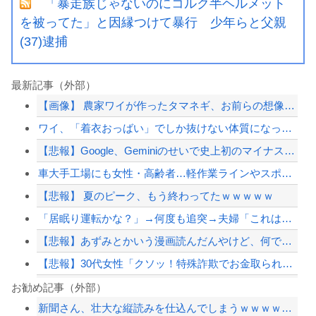
「暴走族じゃないのにコルク半ヘルメット
を被ってた」と因縁つけて暴行 少年らと父親
(37)逮捕
最新記事（外部）
【画像】 農家ワイが作ったタマネギ、お前らの想像する1.5倍はデカいぞ
ワイ、「着衣おっばい」でしか抜けない体質になってしまうｗｗｗｗｗ
【悲報】Google、Geminiのせいで史上初のマイナスキャッシュフローに陥る
車大手工場にも女性・高齢者…軽作業ラインやスポットワーク
【悲報】 夏のピーク、もう終わってたｗｗｗｗｗ
「居眠り運転かな？」→何度も追突→夫婦「これは事故じゃない」と気付く…
【悲報】あずみとかいう漫画読んだんやけど、何で山で修行しただけの子供達があんなに...
【悲報】30代女性「クソッ！特殊詐欺でお金取られた…」SNS「詐欺られたお金、取...
【謎】サウジ・パキスタン・トルコが軍事同盟…これどこと戦う気？
お勧め記事（外部）
新聞さん、壮大な縦読みを仕込んでしまうｗｗｗｗｗｗｗ
中国「衝突事故！（2025年」中国軍と中国海警局「ﾌｨﾘﾋﾟﾝ船の追跡中に衝突！...