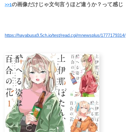
の画像だけじゃ文句言うほど違うか？って感じ
>>1
https://hayabusa9.5ch.io/test/read.cgi/mnewsplus/1777179314/