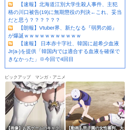
【速報】北海道江別大学生殺人事件、主犯
格の川口被告(19)に無期懲役の判決←これ、妥当
だと思う？？？？？？
【朗報】Vtuber界、新たなる『弱男の姫』
が爆誕ｗｗｗｗｗｗｗｗｗｗｗ
【速報】 日本赤十字社、韓国に超希少血液
Jr(a-)を提供「韓国内では適合する血液を確保で
きなかった」※今回で4回目
ピックアップ マンガ・アニメ
【画像】お尻ゲームのキャラ、
【動画】甲子園の女性審判、大