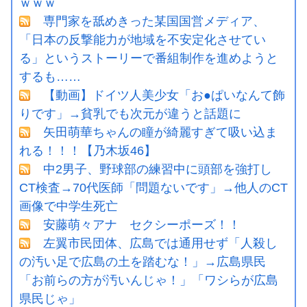
ｗｗｗ
専門家を舐めきった某国国営メディア、
「日本の反撃能力が地域を不安定化させてい
る」というストーリーで番組制作を進めようと
するも……
【動画】ドイツ人美少女「お●ぱいなんて飾
りです」→貧乳でも次元が違うと話題に
矢田萌華ちゃんの瞳が綺麗すぎて吸い込ま
れる！！！【乃木坂46】
中2男子、野球部の練習中に頭部を強打し
CT検査→70代医師「問題ないです」→他人のCT
画像で中学生死亡
安藤萌々アナ セクシーポーズ！！
左翼市民団体、広島では通用せず「人殺し
の汚い足で広島の土を踏むな！」→広島県民
「お前らの方が汚いんじゃ！」「ワシらが広島
県民じゃ」