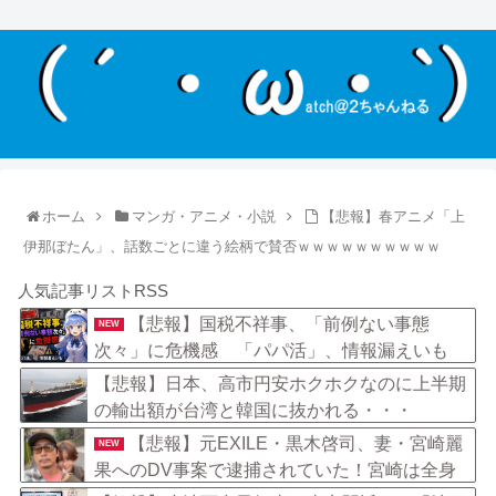
ホーム
マンガ・アニメ・小説
【悲報】春アニメ「上
伊那ぼたん」、話数ごとに違う絵柄で賛否ｗｗｗｗｗｗｗｗｗｗ
人気記事リストRSS
【悲報】国税不祥事、「前例ない事態
NEW
次々」に危機感 「パパ活」、情報漏えいも
【悲報】日本、高市円安ホクホクなのに上半期
の輸出額が台湾と韓国に抜かれる・・・
【悲報】元EXILE・黒木啓司、妻・宮崎麗
NEW
果へのDV事案で逮捕されていた！宮崎は全身