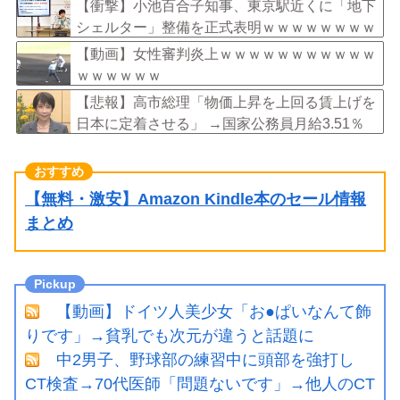
打撲、頭部裂傷及び打撲、頸部損傷・・・
【衝撃】小池百合子知事、東京駅近くに「地下
シェルター」整備を正式表明ｗｗｗｗｗｗｗｗ
ｗ
【動画】女性審判炎上ｗｗｗｗｗｗｗｗｗｗｗ
ｗｗｗｗｗｗ
【悲報】高市総理「物価上昇を上回る賃上げを
日本に定着させる」 →国家公務員月給3.51％
増へ 地方公務員も追随する見通し
【無料・激安】Amazon Kindle本のセール情報
まとめ
【動画】ドイツ人美少女「お●ぱいなんて飾
りです」→貧乳でも次元が違うと話題に
中2男子、野球部の練習中に頭部を強打し
CT検査→70代医師「問題ないです」→他人のCT