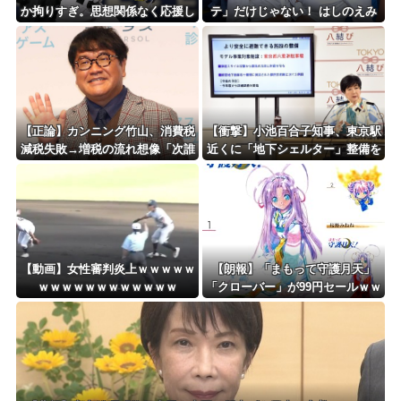
か拘りすぎ。思想関係なく応援し
テ」だけじゃない！ はしのえみ
ようよ」
「来なかったんですよ…」
【正論】カンニング竹山、消費税
【衝撃】小池百合子知事、東京駅
減税失敗→増税の流れ想像「次誰
近くに「地下シェルター」整備を
が総理やりたいと思います？」
正式表明ｗｗｗｗｗｗｗｗｗ
【動画】女性審判炎上ｗｗｗｗｗ
【朗報】「まもって守護月天」
ｗｗｗｗｗｗｗｗｗｗｗｗ
「クローバー」が99円セールｗｗ
ｗｗｗｗｗｗｗｗｗｗ