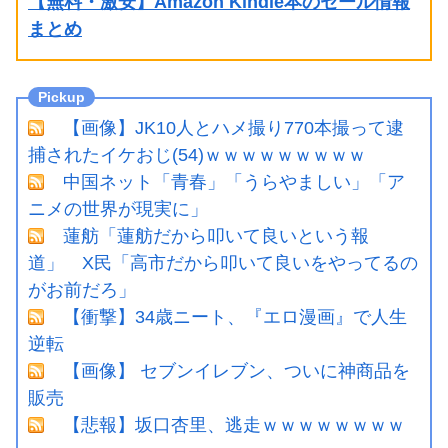
【無料・激安】Amazon Kindle本のセール情報
まとめ
【画像】JK10人とハメ撮り770本撮って逮
捕されたイケおじ(54)ｗｗｗｗｗｗｗｗｗ
中国ネット「青春」「うらやましい」「ア
ニメの世界が現実に」
蓮舫「蓮舫だから叩いて良いという報
道」 X民「高市だから叩いて良いをやってるの
がお前だろ」
【衝撃】34歳ニート、『エロ漫画』で人生
逆転
【画像】 セブンイレブン、ついに神商品を
販売
【悲報】坂口杏里、逃走ｗｗｗｗｗｗｗｗ