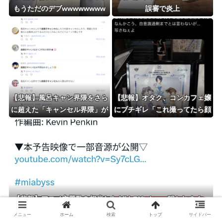
もうただのデブwwwwwwww
誤審で炎上
www
【悲報】風呂キャン界隈をさら
【悲報】オタク、コンカフェ嬢
に超えた「キャンセル界隈」が
にブチギレ「これ撮ってたら顔
流行ってしまうｗｗｗｗ
隠してきた！写さねえよ！」
【悲報】アニメ主題歌を担当しただけのVtuber、叩かれまくっ
てしまう
メニュー
ホーム
検索
トップ
サイドバー