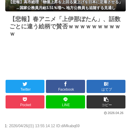
【悲報】高市総理「物価上昇を上回る賃上げを日本に定着させる」
→国家公務員月給3.51％増へ 地方公務員も追随する見通し
【悲報】春アニメ「上伊那ぼたん」、話数
ごとに違う絵柄で賛否ｗｗｗｗｗｗｗｗｗ
ｗ
Twitter
Facebook
はてブ
Pocket
LINE
コピー
2026.04.26
1:
2026/04/26(日) 13:55:14.12 ID:diMkabq69