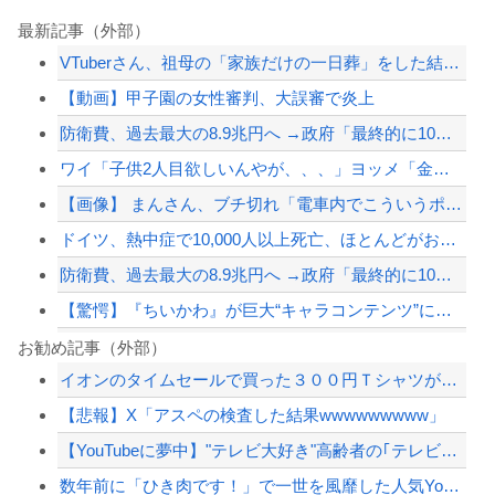
最新記事（外部）
VTuberさん、祖母の「家族だけの一日葬」をした結果ｗｗｗｗｗｗｗ
【動画】甲子園の女性審判、大誤審で炎上
防衛費、過去最大の8.9兆円へ →政府「最終的に10兆円規模になる可能性」
ワイ「子供2人目欲しいんやが、、、」ヨッメ「金は？育児は？私の仕事は？キャリアは...
【画像】 まんさん、ブチ切れ「電車内でこういうポジのおじ、ガチでイラネ」→
ドイツ、熱中症で10,000人以上死亡、ほとんどがお前らと同年代で若者は元気💪
防衛費、過去最大の8.9兆円へ →政府「最終的に10兆円規模になる可能性」
【驚愕】『ちいかわ』が巨大“キャラコンテンツ”になった理由
【サッカー】韓国サッカー協会、性接待疑惑 日本人審判も含まれると報道 「Jリーグ...
お勧め記事（外部）
イオンのタイムセールで買った３００円Ｔシャツがもうすぐ６才を迎えようとしています...
【完結編】友人から俺の嫁と子が不審な男と歩いてると聞いた俺。単身赴任先から興信所...
【悲報】X「アスペの検査した結果wwwwwwwww」
【地震】東京練馬区で震度2、千葉や神奈川でも揺れ…お前ら気付いた？
【YouTubeに夢中】"テレビ大好き"高齢者の｢テレビ離れ｣が始まった
ジャンポケ斎藤と代理人のやりとり、「地獄すぎて完全にコントになってる……」と衝撃...
数年前に「ひき肉です！」で一世を風靡した人気YouTuber『ちょんまげ小僧』さ...
【配信者】「金バエ」のSNS更新が1週間途絶え、様々な憶測が飛び交う。1週間ぶり...