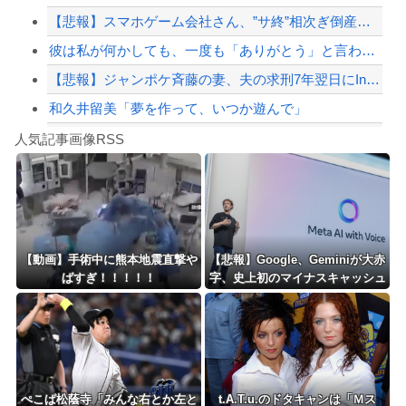
【悲報】スマホゲーム会社さん、”サ終”相次ぎ倒産しまくってる模様
【緊急速報】NYで警官が黒人男性の首を絞め、暴動第二波不可避へ
彼は私が何かしても、一度も「ありがとう」と言わない
【悲報】ジャンポケ斉藤の妻、夫の求刑7年翌日にInstagram更新「楽しすぎた...
和久井留美「夢を作って、いつか遊んで」
Powered by livedoor 相互RSS
【朗報】高市政権、「四国新幹線」を史上初めて検討開始
人気記事画像RSS
【動画】タイのティパンコーン王子が日本人女性とデートか？
8/4のニュース
日本旅行キャンセルすべきか…1万年ぶり史上最大級の火山の兆し＝韓国の反応
更新中止のお知らせ
【動画】手術中に熊本地震直撃や
【悲報】Google、Geminiが大赤
ばすぎ！！！！！
字、史上初のマイナスキャッシュ
海外「おめでとうタキ！」リヴァプール南野がバースデーゴール！！
フローに陥る・・・
Powered by livedoor 相互RSS
ぺこぱ松蔭寺「みんな右とか左と
t.A.T.u.のドタキャンは「Ｍス