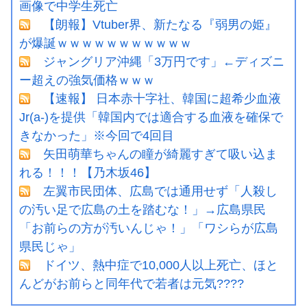
画像で中学生死亡
【朗報】Vtuber界、新たなる『弱男の姫』
が爆誕ｗｗｗｗｗｗｗｗｗｗｗ
ジャングリア沖縄「3万円です」←ディズニ
ー超えの強気価格ｗｗｗ
【速報】 日本赤十字社、韓国に超希少血液
Jr(a-)を提供「韓国内では適合する血液を確保で
きなかった」※今回で4回目
矢田萌華ちゃんの瞳が綺麗すぎて吸い込ま
れる！！！【乃木坂46】
左翼市民団体、広島では通用せず「人殺し
の汚い足で広島の土を踏むな！」→広島県民
「お前らの方が汚いんじゃ！」「ワシらが広島
県民じゃ」
ドイツ、熱中症で10,000人以上死亡、ほと
んどがお前らと同年代で若者は元気????