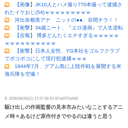
【画像】JK10人とハメ撮り770本撮って逮捕さ
れたイケおじ(54)ｗｗｗｗｗｗｗｗｗ
河出奈都美アナ ニットの●●、谷間チラ！！
【衝撃】34歳ニート、『エロ漫画』で人生逆転
【吉報】 博多どんたくエチすぎるｗｗｗｗｗ
ｗｗｗｗｗｗｗｗｗｗ
【衝撃】日本人女性、YG本社をゴルフクラブ
でボコボコにして現行犯逮捕ｗｗｗ
1944年7月、グアム島に上陸作戦を展開する米
海兵隊を空撮！
3:
2026/04/26(日) 13:57:00.63 ID:br0TOo040
駆け出しの作画監督の見本市みたいなことするアニ
メ時々あるけど原作付きでやるのは違うと思う