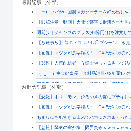
最新記事（外部）
ヨーロッパが中国製メガソーラーを締め出しｗ
【閲覧注意・動画】大阪で警察に射殺された男の
週間少年ジャンプのグッズ(43億円分)を注文し
【放送事故】 昔のドラマのレ◯プシーン、今
【画像】マツダが黒字転換！！CX-5がバカ売れ
【悲報】人気配信者「介護士やってる男って結
（ ´_ゝ`）中道幹事長、食料品消費税2年間1%の
中国外務省、広島原爆投下に関して「同情を得よ
お勧め記事（外部）
被災地・熊本、泥酔者の通報が止まらず県警が
【悲報】ホリエモン、ひろゆきの嫁にブチギレ
【ハンターハンター】同じ部屋に1時間閉じ込
【画像】マツダが黒字転換！！CX-5がバカ売れ
【速報】影山優佳（25）、『爆弾発言』キタァ
あまりにも酷すぎる出来でバカにされまくったア
被災地・熊本、泥酔者の通報が止まらず県警が
【悲報】隣家の室外機、限界突破ｗｗｗｗｗｗｗ