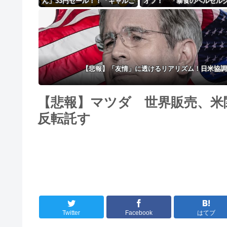
ん」33円セール！！「ギャルご
オフ！ 「暴食のベルセル
はん」全10巻 各227円！！
14巻無料ｗｗｗｗｗｗ
【悲報】「友情」に透けるリアリズム！日米協
【悲報】マツダ 世界販売、米関
反転託す
Twitter
Facebook
はてブ