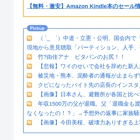
【無料・激安】Amazon Kindle本のセー
（ ´_ゝ`）中道・立憲・公明、国会内
現地から意見聴取「パーティション、人手、宿
竹?由佳アナ ピタパンのお尻！！
【悲報】ワイのせいで会社を辞めた新人
被災地・熊本、泥酔者の通報が止まらず
クビになったバイト先の店長のインスタ
【画像】日本さん、避難所が各国と比べ
年収1500万の父が退職。父「退職金
なくなったの！？」→予想外の返事に家族騒
【画像】今田美桜、破壊力ありすぎる上