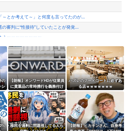
、様々な憶測が飛び交う。1週間ぶり...
、暴動第二波不可避へ
～とか考えて～」と何度も言ってたのが...
審判に“性接待”していたことが発覚...
まうｗｗｗｗｗｗｗｗ
ずに墜落してしまう。
Powered by livedoor 相互RSS
」
最大級の火山の兆し＝韓国の反応
件の
【朗報】オンワードHDが従業員
ハズレのフードコートに必ずあ
ッシ
に貴重品の常時携行を義務付け
る店ｗｗｗｗｗｗｗ
ｗｗ
ｗｗｗｗｗｗｗｗｗｗｗｗｗ
バースデーゴール！！
0%
移民を過剰に問題視してる人ら
【朗報】ヒカキンさん、自身考