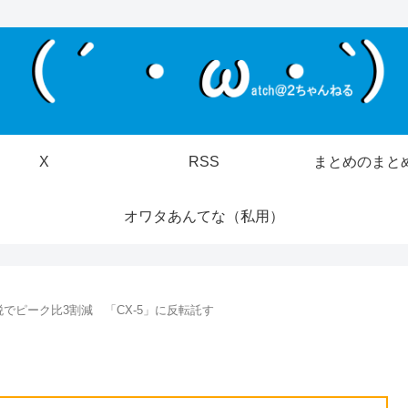
X
RSS
まとめのまと
オワタあんてな（私用）
でピーク比3割減 「CX-5」に反転託す