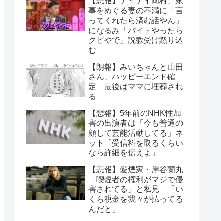
【悲報】ナイナイ岡村、家
事をめぐる妻の不満に「言
ってくれたら済む話やん」
になるみ「バイトやったら
クビやで」説教受け黙り込
む
【朗報】みいちゃんと山田
さん、ハッピーエンド確
定 最後はママに埋葬され
る
【悲報】5年前のNHK性加
害の出演者は「今も普通の
顔して芸能活動してる」ネ
ット「受信料を取るくらい
なら詳細を伝えよ」
【悲報】愛煙家・岸谷蘭丸
「喫煙者の権利がマジで侵
害されてる」と私見 「い
くら税金を我々が払ってる
んだと」