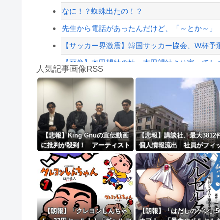
【配信者】「金バエ」のSNS更新が1週間途絶え
なに！？蜘蛛出たの！？
【緊急速報】NYで警官が黒人男性の首を絞め
先生から電話があったんだけど、「～とか～」「
【サッカー界激震】韓国サッカー協会、W杯予選の
【画像】本田望結の妹、本田望結より実ってし
人気記事画像RSS
【動画】ロシアの空挺兵、パラシュートが開か
白石「あ、あきら様……？」あきら「……白石
8/4のニュース
日本旅行キャンセルすべきか…1万年ぶり史上
【悲報】King Gnuの宣伝動画
【悲報】講談社、最大3812
に批判が殺到！ アーティスト
個人情報流出 社員がフィ
更新中止のお知らせ
に“好感度”ばかり求める時代へ
ングメールに騙されるｗｗ
の違和感
ｗｗｗ
海外「おめでとうタキ！」リヴァプール南野が
【朗報】「クレヨンしんちゃ
【朗報】「はだしのゲン」5