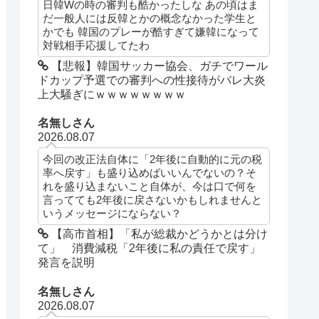
日韓Wの時の審判も酷かったしな あの頃はま
だ一般人には反韓とかの概念なかった学生と
かでも 韓国のプレーが酷すぎて嫌韓になって
対戦相手応援してたわ
【悲報】韓国サッカー協会、ガチでワール
ドカップ予選での審判への性接待がバレ大炎
上大騒ぎにｗｗｗｗｗｗｗｗ
名無しさん
2026.08.07
今回の改正法自体に「2年後に自動的に元の税
率へ戻す」も盛り込めばいいんでないの？そ
れを盛り込まないこと自体が、今は口で何を
言ってても2年後に戻さないかもしれませんと
いうメッセージにならない？
【高市首相】「私が総裁かどうかとは分け
て」 消費減税「2年後に私の責任で戻す」
発言を説明
名無しさん
2026.08.07