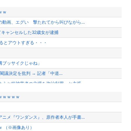
ｗｗ
動画、エグい 撃たれてから叫びながら...
てキャンセルした32歳女が逮捕
見るとアウトすぎる・・・
構ブッサイクじゃね」
閣議決定を批判 → 記者「中道...
うと核被害者の立場を政治利用」と主張...
異例のお願い
ｗｗｗｗｗ
められるなら？
アアアアアーーーーー！！
ニメ『ワンダンス』、原作者本人が手書...
異例のお願い
 （※画像あり）