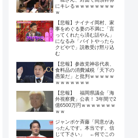
にキレるｗｗｗｗｗｗｗｗ
ｗ
【悲報】ナイナイ岡村、家
事をめぐる妻の不満に「言
ってくれたら済む話やん」
になるみ「バイトやったら
クビやで」説教受け黙り込
む
【悲報】参政党神谷代表、
食料品の消費減税「天下の
愚策だ」と批判ｗｗｗｗｗ
ｗｗｗｗｗｗｗ
【悲報】 福岡県議会「海
外視察費」公表！ 3年間で2
億6500万円ｗｗｗｗｗｗｗ
ｗｗ
ジャンポケ斉藤「同意があ
ったんです。本当です。信
じて下さい」 ←何でこの