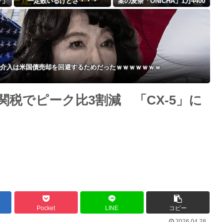
ク」
一定数いるけどさ・・・
案の麦茶「ONICHA」1万4400
Powered by livedoor 相互RSS
本を熊本県に発送ｗｗｗｗｗｗ
ｗ
調介入は米国債売却を回避するためだったｗｗｗｗｗｗｗ
税でピーク比3割減 「CX-5」に
Pocket
LINE
コピー
2026.04.28