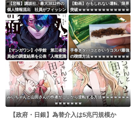
【悲報】講談社、最大3812件の
【動画】かもしれない運転、限界
個人情報流出 社員がフィッシン
突破ｗｗｗｗｗｗｗｗｗｗｗｗｗ
グメールに騙されるｗｗｗｗｗｗ
ｗｗｗｗ
ｗ
【マンガワン】小学館 第三者委
手巻きタバコとかいうコスパ最強
員会の調査結果を公表「人権意識
の喫煙方法ｗｗｗｗｗｗｗｗｗｗ
十分でなかった」 性加害歴ある
ｗｗｗ
漫画家を別名義で起用
みいちゃんと山田さんの作者がここから逆転する方法ｗｗｗｗｗｗｗ
ｗｗｗｗｗｗｗ
【政府・日銀】為替介入は5兆円規模か