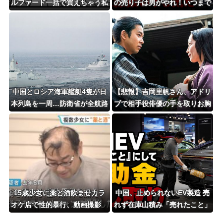
ルファード一括で買えちゃう私
の売り子は男がやれ！いつまで
って素敵」
女性を奴隷扱いする気だ」
中国とロシア海軍艦艇4隻が日
【悲報】吉岡里帆さん、アドリ
本列島を一周…防衛省が全航路
ブで相手役俳優の手を取りお胸
を公開！
に押し当てる（※画像あり）
15歳少女に薬と酒飲ませカラ
中国、止められないEV製造 売
オケ店で性的暴行、動画撮影
れず在庫山積み「売れたこと」
54歳無職を再逮捕 動画770本
にして補助金を騙し取る事案を