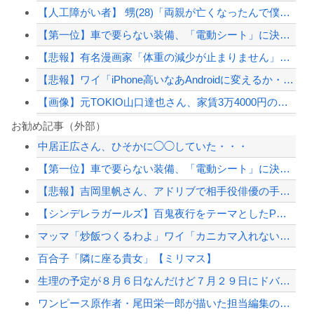
【人工障がい者】 甥(28)「両親が亡くなったんで僕のこと引き取ってほしいんです...
【第一位】車で要らない装備、「電動シート」に決まる・・・
【悲報】有名漫画家「体重の減少が止まりません」→ファンから心配の声
【悲報】ワイ「iPhone高いなあAndroidに変えるか・・・おっこれええやん...
【画像】元TOKIO山口達也さん、家賃3万4000円の湘南の家からYouTube...
東大「貯金あと数年で尽きます」→研究者削減へ…
お勧め記事（外部）
中居正広さん、ひそかに◯◯していた・・・
従姉妹の娘が「ワイニートのジッジ（金持ち）」にやたら会いに来る理由ｗｗｗｗｗ
【第一位】車で要らない装備、「電動シート」に決まる・・・
20代「50年ローンでええやろ」←これマジ？？？
【悲報】吉岡里帆さん、アドリブで相手役俳優の手を取りお胸に押し当てる（※画像あり...
海外「ディズニーがゴミのようだ！」日本がアニメ化した米人気SF作品に絶賛の声が殺...
【シンデレラガールズ】百鬼夜行をテーマとしたPOP UP SHOPが東京・大阪に...
【配信者】「金バエ」のSNS更新が1週間途絶え、様々な憶測が飛び交う。1週間ぶり...
マッマ「炒飯つくるわよ」ワイ「カニカマ入れないで💢」
【緊急速報】NYで警官が黒人男性の首を絞め、暴動第二波不可避へ
百合子「隣に座る貴女」【ミリマス】
生理の予定が８月６日なんだけど７月２９日にドバッと鮮血でたから生理かな？って思っ...
ワンピース原作者・尾田栄一郎が描いた担当編集の似顔絵「ムダに東大卒」