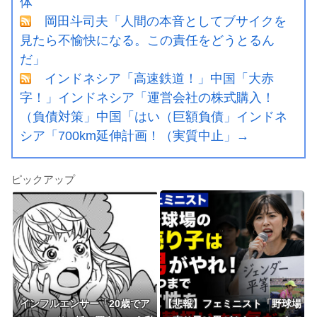
体
岡田斗司夫「人間の本音としてブサイクを
見たら不愉快になる。この責任をどうとるん
だ」
インドネシア「高速鉄道！」中国「大赤
字！」インドネシア「運営会社の株式購入！
（負債対策」中国「はい（巨額負債」インドネ
シア「700km延伸計画！（実質中止」→
ピックアップ
インフルエンサー「20歳でア
【悲報】フェミニスト「野球場