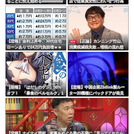
ることに怯え始めるwwwwwww
店で従業員女性にわいせつ行為
ww
かで男を逮捕ｗｗｗｗｗｗｗｗ
ｗ
【悲報】金利上昇年、30代住宅
【正論】カンニング竹山、
NEW
ローンありで24万円負担増ｗｗ
消費税減税失敗→増税の流れ想
ｗｗｗｗｗｗｗｗｗｗ
像「次誰が総理やりたいと思い
ます？」
【朗報】「はだしのゲン」50%
【悲報】中国企業Zbtlink製ルー
オフ！ 「暴食のベルセルク」1
ター20機種にバックドアが発見
4巻無料ｗｗｗｗｗｗ
されるｗｗｗｗｗｗｗｗｗ
【悲報】ナイナイ岡村、家事をめぐる妻の不満に「言ってくれたら