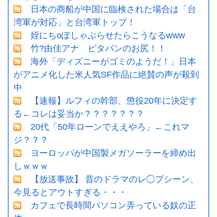
日本の商船が中国に臨検された場合は「台
湾軍が対応」と台湾軍トップ！
姪にちoぽしゃぶらせたらこうなるwww
竹?由佳アナ ピタパンのお尻！！
海外「ディズニーがゴミのようだ！」日本
がアニメ化した米人気SF作品に絶賛の声が殺到
中
【速報】ルフィの幹部、懲役20年に決定す
る←コレは妥当か？？？？？？？
20代「50年ローンでええやろ」←これマ
ジ？？？
ヨーロッパが中国製メガソーラーを締め出
しｗｗｗ
【放送事故】 昔のドラマのレ◯プシーン、
今見るとアウトすぎる・・・
カフェで長時間パソコン弄っている奴の正