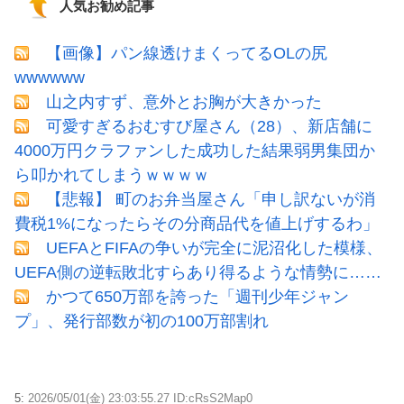
人気お勧め記事
【画像】パン線透けまくってるOLの尻
wwwwww
山之内すず、意外とお胸が大きかった
可愛すぎるおむすび屋さん（28）、新店舗に
4000万円クラファンした成功した結果弱男集団か
ら叩かれてしまうｗｗｗｗ
【悲報】 町のお弁当屋さん「申し訳ないが消
費税1%になったらその分商品代を値上げするわ」
UEFAとFIFAの争いが完全に泥沼化した模様、
UEFA側の逆転敗北すらあり得るような情勢に……
かつて650万部を誇った「週刊少年ジャン
プ」、発行部数が初の100万部割れ
5:
2026/05/01(金) 23:03:55.27 ID:cRsS2Map0