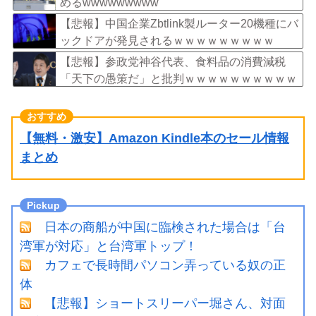
めるwwwwwwwww
【悲報】中国企業Zbtlink製ルーター20機種にバ
ックドアが発見されるｗｗｗｗｗｗｗｗｗ
【悲報】参政党神谷代表、食料品の消費減税
「天下の愚策だ」と批判ｗｗｗｗｗｗｗｗｗｗ
ｗｗ
【無料・激安】Amazon Kindle本のセール情報
まとめ
日本の商船が中国に臨検された場合は「台
湾軍が対応」と台湾軍トップ！
カフェで長時間パソコン弄っている奴の正
体
【悲報】ショートスリーパー堀さん、対面