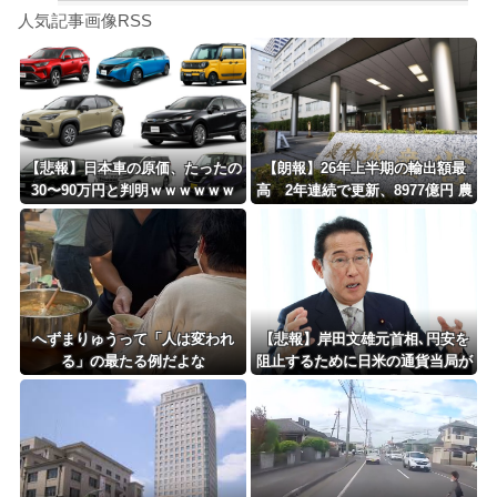
Powered by livedoor 相互RSS
【徹底議論】近代日本史で最も取り返しのつかなかった失敗って何？
人気記事画像RSS
【動画】高速道路を走行中の車からリアガラスが飛んでくる事故(ﾟoﾟ)
8/4のニュース
日本旅行キャンセルすべきか…1万年ぶり史上最大級の火山の兆し＝韓国の反応
更新中止のお知らせ
【悲報】日本車の原価、たったの
【朗報】26年上半期の輸出額最
30〜90万円と判明ｗｗｗｗｗｗ
高 2年連続で更新、8977億円 農
海外「おめでとうタキ！」リヴァプール南野がバースデーゴール！！
ｗｗｗｗｗ
水省「インバウンドの増加に伴
い、日本食の認知度が向上」
Powered by livedoor 相互RSS
へずまりゅうって「人は変われ
【悲報】岸田文雄元首相､円安を
る」の最たる例だよな
阻止するために日米の通貨当局が
実施した為替介入は｢一時しのぎ
に過ぎない｣との認識を示す