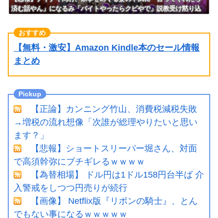
済む話やん」になるみ「バイトやったらクビやで」説教受け黙り込
む
【無料・激安】Amazon Kindle本のセール情報
まとめ
【正論】カンニング竹山、消費税減税失敗
→増税の流れ想像「次誰が総理やりたいと思い
ます？」
【悲報】ショートスリーパー堀さん、対面
で高須幹弥にブチギレるｗｗｗｗ
【為替相場】 ドル円は1ドル158円台半ば 介
入警戒をしつつ円売りが続行
【画像】 Netflix版『リボンの騎士』、とん
でもない事になるｗｗｗｗｗ