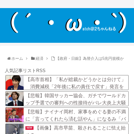
ホーム
経済
【政府・日銀】為替介入は5兆円規模か
人気記事リストRSS
【高市首相】「私が総裁かどうかとは分けて」
消費減税「2年後に私の責任で戻す」発言を
説明
【悲報】韓国サッカー協会、ガチでワールドカ
ップ予選での審判への性接待がバレ大炎上大騒
ぎにｗｗｗｗｗｗｗｗ
【悲報】ナイナイ岡村、家事をめぐる妻の不満
に「言ってくれたら済む話やん」になるみ「バ
イトやったらクビやで」説教受け黙り込む
【画像】高市早苗、殺されることに怯え始
NEW