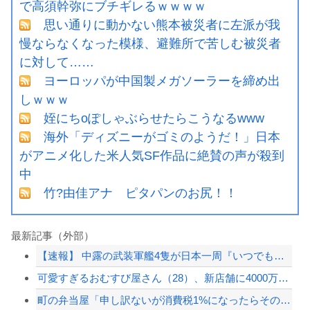
で高須幹弥にブチギレるｗｗｗｗ
思い通りに動かない熊本被災者に左派が我
慢ならなくなった模様、避難所で苦しむ被災者
に対して……
ヨーロッパが中国製メガソーラーを締め出
しｗｗｗ
姪にちoぽしゃぶらせたらこうなるwww
海外「ディズニーがゴミのようだ！」日本
がアニメ化した米人気SF作品に絶賛の声が殺到
中
竹?由佳アナ ピタパンのお尻！！
最新記事（外部）
【速報】 中露の武装軍艦4隻が日本一周『いつでも国家沈没させられるぞ』
可愛すぎるおむすび屋さん（28）、新店舗に4000万円クラファンした成功した結果...
町の弁当屋「申し訳ないが消費税1%になったらその分商品代を値上げするわ」