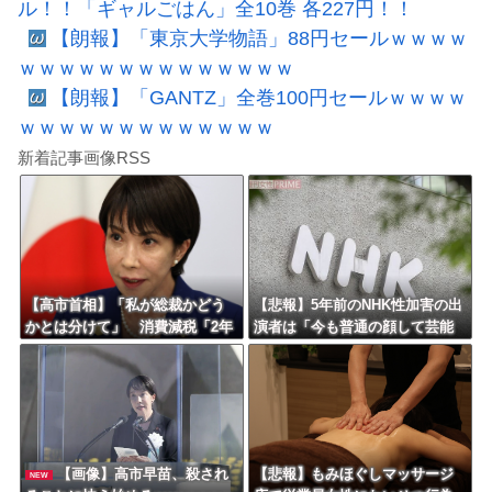
ル！！「ギャルごはん」全10巻 各227円！！
【朗報】「東京大学物語」88円セールｗｗｗｗ
ｗｗｗｗｗｗｗｗｗｗｗｗｗｗ
【朗報】「GANTZ」全巻100円セールｗｗｗｗ
ｗｗｗｗｗｗｗｗｗｗｗｗｗ
新着記事画像RSS
【高市首相】「私が総裁かどう
【悲報】5年前のNHK性加害の出
かとは分けて」 消費減税「2年
演者は「今も普通の顔して芸能
後に私の責任で戻す」発言を説
活動してる」ネット「受信料を
明
取るくらいなら詳細を伝えよ」
【画像】高市早苗、殺され
【悲報】もみほぐしマッサージ
NEW