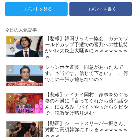
も見つかる
思いつきが横行
コメントを見る
コメントを書く
今日の人気記事
【悲報】韓国サッカー協会、ガチでワ
ールドカップ予選での審判への性接待
がバレ大炎上大騒ぎにｗｗｗｗｗｗｗ
ｗ
ジャンポケ斉藤「同意があったんで
す。本当です。信じて下さい」 ←何
でこの主張が通らないの？
【悲報】ナイナイ岡村、家事をめぐる
妻の不満に「言ってくれたら済む話や
ん」になるみ「バイトやったらクビや
で」説教受け黙り込む
【動画】ショートスリーパー堀さん、
対面で高須幹弥にキレるｗｗｗｗｗｗ
ｗｗｗ