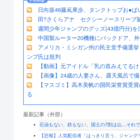
日向坂46藤嶌果歩、タンクトップお●
田?さくらアナ セクシーノースリーブ
週間少年ジャンプのグッズ(43億円分)
中国製ルーター20機種にバックドア、
アメリカ・ミシガン州の民主党予備選挙 
ンプ氏は批判
【動画】元アイドル「乳の首みえてるけ
【画像】24歳の人妻さん、露天風呂で
【マスゴミ】高木美帆の国民栄誉賞受賞
る
最新記事（外部）
石油もない、鉄もない、国土の7割は山…それで
【悲報】人気配信者「はっきり言う、ジャングリ