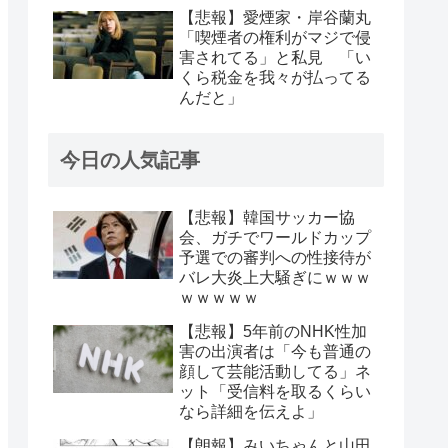
【悲報】愛煙家・岸谷蘭丸
「喫煙者の権利がマジで侵
害されてる」と私見 「い
くら税金を我々が払ってる
んだと」
今日の人気記事
【悲報】韓国サッカー協
会、ガチでワールドカップ
予選での審判への性接待が
バレ大炎上大騒ぎにｗｗｗ
ｗｗｗｗｗ
【悲報】5年前のNHK性加
害の出演者は「今も普通の
顔して芸能活動してる」ネ
ット「受信料を取るくらい
なら詳細を伝えよ」
【朗報】みいちゃんと山田