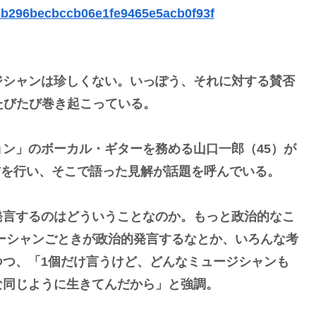
c33b296becbccb06e1fe9465e5acb0f93f
ジシャンは珍しくない。いっぽう、それに対する賛否
たびたび巻き起こっている。
ン」のボーカル・ギターを務める山口一郎（45）が
生配信を行い、そこで語った見解が話題を呼んでいる。
発言するのはどういうことなのか。もっと政治的なこ
ーシャンごときが政治的発言するなとか、いろんな考
つつ、「1個だけ言うけど、どんなミュージシャンも
な同じように生きてんだから」と強調。