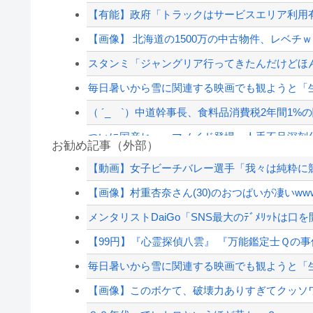
【有能】政府「トラックはサービスエリア利用有
【画像】 北海道の1500万の中古物件、レベチｗ
スタンミ「ジャングリア行ってきたんだけどほ
毎日暑いから雪に関連する映画でも観ようと「
（ ´_ゝ`）中道幹事長、食料品消費税2年間1%の
ついに国産ヒューマノイド登場、人手不足深刻
お勧め記事（外部）
暴力行為法違反の疑いで、毎日新聞記者を逮捕
【動画】女子ビーチバレー選手「我々は純粋に競
消費税減税に反対していた財務省の面目が丸潰れ
【画像】村重杏奈さん(30)のおつぱいが凄いwww
昔の自販機が最高すぎる
メンタリストDaiGo「SNS最大のﾃﾞﾒﾘｯﾄは口
【悲報】嫁に15年間嘘つかれてて心が壊れてる
【99円】『心霊探偵八雲』 『万能鑑定士Ｑの事件
【配信者】「金バエ」のSNS更新が1週間途絶え
毎日暑いから雪に関連する映画でも観ようと「
【緊急速報】NYで警官が黒人男性の首を絞め
【画像】このボケて、破壊力ありすぎてクッソ