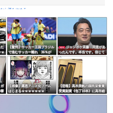
いなら酒をやめろ
と衝突したドラレコが（ノ∇`）
Powered by livedoor 相互RSS
」
最大級の火山の兆し＝韓国の反応
った
【驚愕】サッカー王国ブラジル
ジャンポケ斉藤「同意があ
NEW
ｗｗ
で進むサッカー離れ 36％が
ったんです。本当です。信じて
「関心なし」
下さい」 ←何でこの主張が通
バースデーゴール！！
らないの？
、ガ
【画像】露悪アニメ化ブーム、
【悲報】高木美帆の国民栄誉賞
の審
はじまるｗｗｗｗｗｗｗ
受賞副賞《包丁10本》に高市総
Powered by livedoor 相互RSS
大騒
理の名前も刻印ｗｗｗｗｗｗｗ
ｗｗ