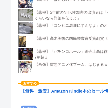
【悲報】5年前のNHK性加害の出演者は
くらいなら詳細を伝えよ」
【悲報】「コンビニ馬鹿にすんなよ」のオ
【悲報】高木美帆の国民栄誉賞受賞副賞《
【悲報】「パチンコホール」総売上高は微
7割超え
【画像】露悪アニメ化ブーム、はじまるｗ
【無料・激安】Amazon Kindle本のセー