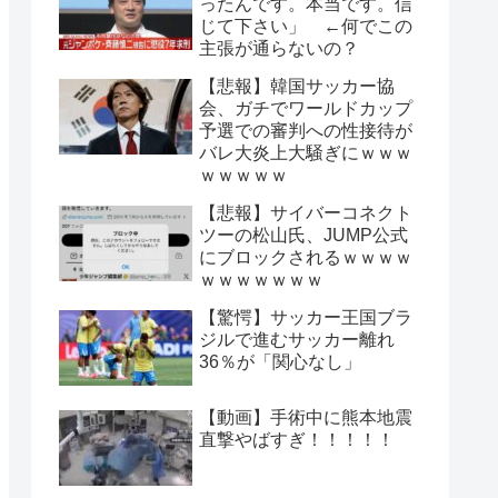
ったんです。本当です。信
じて下さい」 ←何でこの
主張が通らないの？
【悲報】韓国サッカー協
会、ガチでワールドカップ
予選での審判への性接待が
バレ大炎上大騒ぎにｗｗｗ
ｗｗｗｗｗ
【悲報】サイバーコネクト
ツーの松山氏、JUMP公式
にブロックされるｗｗｗｗ
ｗｗｗｗｗｗｗ
【驚愕】サッカー王国ブラ
ジルで進むサッカー離れ
36％が「関心なし」
【動画】手術中に熊本地震
直撃やばすぎ！！！！！