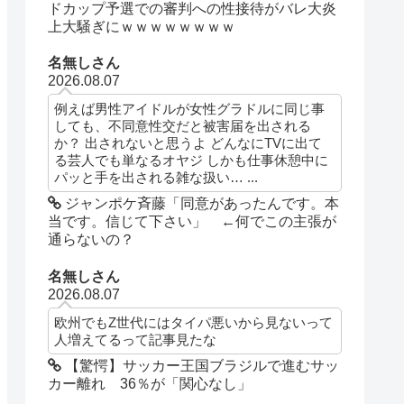
ドカップ予選での審判への性接待がバレ大炎
上大騒ぎにｗｗｗｗｗｗｗｗ
名無しさん
2026.08.07
例えば男性アイドルが女性グラドルに同じ事
しても、不同意性交だと被害届を出される
か？ 出されないと思うよ どんなにTVに出て
る芸人でも単なるオヤジ しかも仕事休憩中に
パッと手を出される雑な扱い… ...
ジャンポケ斉藤「同意があったんです。本
当です。信じて下さい」 ←何でこの主張が
通らないの？
名無しさん
2026.08.07
欧州でもZ世代にはタイパ悪いから見ないって
人増えてるって記事見たな
【驚愕】サッカー王国ブラジルで進むサッ
カー離れ 36％が「関心なし」