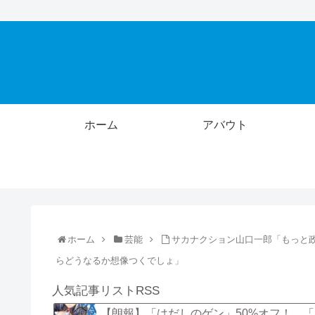
ホーム
アバウト
ホーム
芸能
サカナクション山口一郎「もっと
らどうなるか想像つくでしょ」
人気記事リストRSS
【朗報】「はだしのゲン」50%オフ！ 「