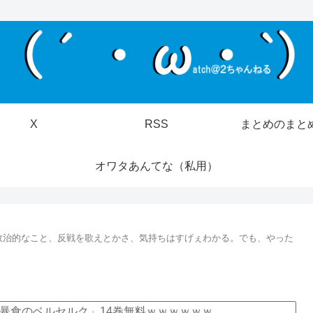
X
RSS
まとめのまと
オワタあんてな（私用）
政治的なこと、反戦を歌えとかさ、気持ちはすげぇわかる。でも、やった
暴食のベルセルク」14巻無料ｗｗｗｗｗｗ