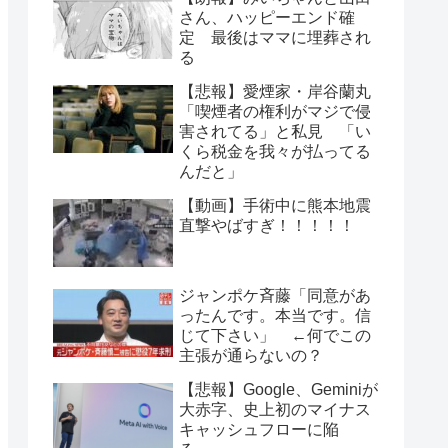
さん、ハッピーエンド確
定 最後はママに埋葬され
る
【悲報】愛煙家・岸谷蘭丸
「喫煙者の権利がマジで侵
害されてる」と私見 「い
くら税金を我々が払ってる
んだと」
【動画】手術中に熊本地震
直撃やばすぎ！！！！！
ジャンポケ斉藤「同意があ
ったんです。本当です。信
じて下さい」 ←何でこの
主張が通らないの？
【悲報】Google、Geminiが
大赤字、史上初のマイナス
キャッシュフローに陥