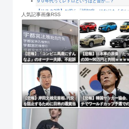
９０年代ってレトロというほど昔か…？
【リスク3倍】お前ら「認知症」になりたくな
人気記事画像RSS
【動画】両方馬鹿（笑）ミニストップでトラック
白石「あ、あきら様……？」あきら「……白石
8/4のニュース
日本旅行キャンセルすべきか…1万年ぶり史上
【悲報】「コンビニ馬鹿にすん
【悲報】日本車の原価、た
なよ」のオーナー夫婦、不起訴
の30〜90万円と判明ｗｗｗ
更新中止のお知らせ
ｗｗｗｗｗｗｗｗ
ｗｗｗｗｗｗ
海外「おめでとうタキ！」リヴァプール南野が
【悲報】岸田文雄元首相､円安
【悲報】韓国サッカー協会
を阻止するために日米の通貨当
チでワールドカップ予選で
局が実施した為替介入は｢一時
判への性接待がバレ大炎上
しのぎに過ぎない｣との認識を
ぎにｗｗｗｗｗｗｗｗ
示す