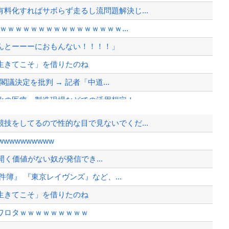
料化すればサボらず走るし流問題解決じ...
ｗｗｗｗｗｗｗｗｗｗｗｗｗｗｗｗ...
んとーーーにおもんない！！！！」
生きてこそ」を借りたのね
閣議決定を批判 → 記者「中道...
化の医療・製造現場などでの活用想定！
技をしてるので性的な目で見ないでくだ...
に、減税が決まった途端に市場が動き出...
wwwwwwwww
を開く価値がない奴が発信でき...
から相手してくれ
簿』 『東京レイヴンズ』など、...
、様々な憶測が飛び交う。1週間ぶり...
生きてこそ」を借りたのね
、暴動第二波不可避へ
ワロタｗｗｗｗｗｗｗｗｗ