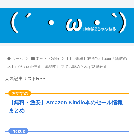
ホーム
ネット・SNS
【悲報】旅系YouTuber「無敵の
レオ」が収益化停止 異議申し立ても認められず活動休止
人気記事リストRSS
【無料・激安】Amazon Kindle本のセール情報
まとめ