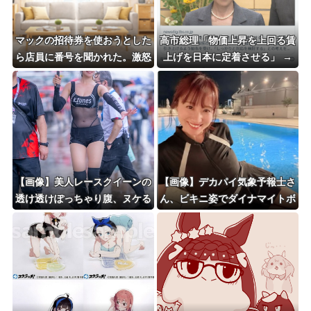
マックの招待券を使おうとした
高市総理「物価上昇を上回る賃
ら店員に番号を聞かれた。激怒
上げを日本に定着させる」 →
した僕は「どうしてくれんね
国家公務員月給3.51％増へ 人
ん！！！無料券よこせ
事院の勧告を受け
や！！！！」と怒鳴って…
【画像】美人レースクイーンの
【画像】デカパイ気象予報士さ
透け透けぽっちゃり腹、ヌケる
ん、ビキニ姿でダイナマイトボ
ディを解禁wwwwww