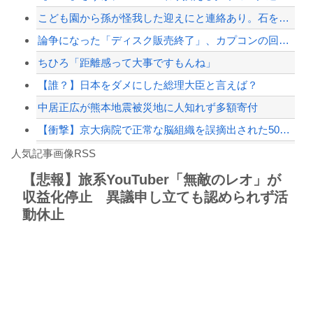
こども園から孫が怪我した迎えにと連絡あり。石をどかしてミミズ集め足の上に石を落と...
「外国人受け入れ反対」大幅増 若い世代で多く
論争になった「ディスク販売終了」、カプコンの回答と衝撃の詳細がコチラ・・・「え？...
【配信者】「金バエ」のSNS更新が1週間途絶え、様々な憶測が飛び交う。1週間ぶり...
ちひろ「距離感って大事ですもんね」
【緊急速報】NYで警官が黒人男性の首を絞め、暴動第二波不可避へ
【誰？】日本をダメにした総理大臣と言えば？
中居正広が熊本地震被災地に人知れず多額寄付
【衝撃】京大病院で正常な脳組織を誤摘出された50代女性、手足も動かせず自発呼吸も...
Powered by livedoor 相互RSS
寺田心さん(18)、筋トレした結果無事かわいくなる
人気記事画像RSS
【動画】これはお見事。中国重慶市で珍しい事故が撮影される。
【悲報】旅系YouTuber「無敵のレオ」が
収益化停止 異議申し立ても認められず活
8/4のニュース
動休止
日本旅行キャンセルすべきか…1万年ぶり史上最大級の火山の兆し＝韓国の反応
更新中止のお知らせ
海外「おめでとうタキ！」リヴァプール南野がバースデーゴール！！