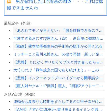
男が欲情した山?玲奈の肉体・・・これは我
慢できませんわ
最新記事（外部）
「あきれてモノが言えない」「国を維持できるの？」外国人の永住許可要件の厳格化で在...
可愛すぎるおむすび屋さん（28）、新店舗に4000万円クラファンした成功した結果...
【動画】熊本地震発生時の手術室の様子が公開される
ミッチーこと及川光博さん、56歳で再婚→新しい命まで授かるｗｗｗｗｗ
【悲報】 とにかくヤりたくてブスと付き合ったらｗｗｗｗｗｗｗｗｗｗｗｗｗｗｗ
大竹しのぶ「戦争放棄の国であり続けよう」←この投稿が話題に
【悲報】インターネットプロバイダーから開示請求が届いた…
【巨人対ヤクルト17回戦】巨人、2回裏2アウト一二塁から浦田のタイムリーで同点に...
【巨人対ヤクルト18回戦】ヤクルト、2回表1アウト三塁から内山壮真のタイムリーで...
お勧め記事（外部）
運動会も夏祭りも時期をずらしてるのに甲子園だけ変わらないのね
京大病院、手術ミスで50代女性患者を「植物状態」に 脳腫瘍摘出手術で腫瘍の無い部...
【AM4】さすがにDDR5へ乗り換えるタイミング逃し感が半端ない
ジャンポケ斎藤と代理人のやりとり、「地獄すぎて完全にコントになってる……」と衝撃...