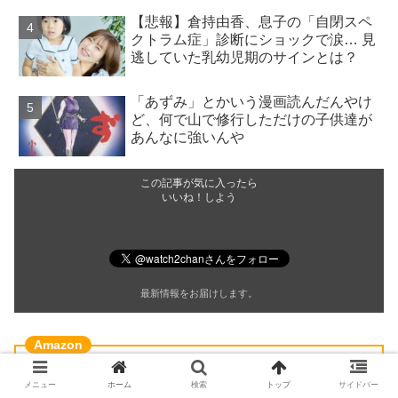
【悲報】倉持由香、息子の「自閉スペ
クトラム症」診断にショックで涙… 見
逃していた乳幼児期のサインとは？
「あずみ」とかいう漫画読んだんやけ
ど、何で山で修行しただけの子供達が
あんなに強いんや
この記事が気に入ったら
いいね！しよう
最新情報をお届けします。
メニュー
ホーム
検索
トップ
サイドバー
日傘 おりたたみ傘 晴雨兼用 大きいサイズ 【超撥水