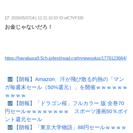
17:
2026/05/07(木) 12:21:10.53 ID:rdC7VF330
お金じゃないだろ！
https://hayabusa9.5ch.io/test/read.cgi/mnewsplus/1778123664/
【朗報】Amazon、汗が飛び散る灼熱の「マン
ガ毎週末セール（50%還元）」を開催ｗｗｗｗｗｗ
ｗｗｗｗ
【朗報】「ドラゴン桜」フルカラー 版 全巻70
円セールｗｗｗｗｗｗｗｗ スポーツ漫画50％ポイ
ント還元セール
【朗報】「東京大学物語」88円セールｗｗｗｗ