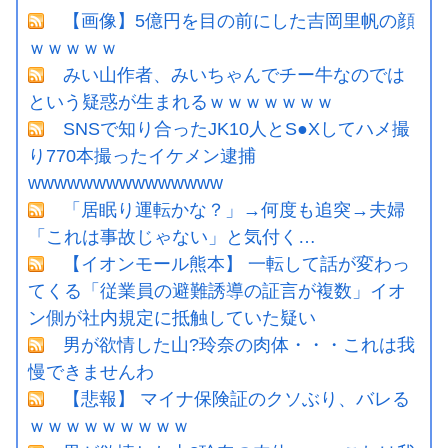
【画像】5億円を目の前にした吉岡里帆の顔
ｗｗｗｗｗ
みい山作者、みいちゃんでチー牛なのでは
という疑惑が生まれるｗｗｗｗｗｗｗ
SNSで知り合ったJK10人とS●Xしてハメ撮
り770本撮ったイケメン逮捕
wwwwwwwwwwwwwww
「居眠り運転かな？」→何度も追突→夫婦
「これは事故じゃない」と気付く…
【イオンモール熊本】 一転して話が変わっ
てくる「従業員の避難誘導の証言が複数」イオ
ン側が社内規定に抵触していた疑い
男が欲情した山?玲奈の肉体・・・これは我
慢できませんわ
【悲報】 マイナ保険証のクソぶり、バレる
ｗｗｗｗｗｗｗｗｗ