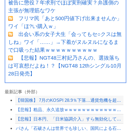
被告に懲役７年求刑でほぼ実刑確実？弁護側の
主張が無理筋なワケ
フリマ民「あと500円値下げ出来ませんか」
ワイ「ほ?い購入ｗ」
出会い系の女子大生「会ってもセ○クスは無
しね」ワイ「……」→下着がヌルヌルになるま
で口吸った結果ｗｗｗｗｗｗｗｗｗｗ
【悲報】NGT48三村妃乃さんの、選抜落ち
は可哀想だよね！？【NGT48 12thシングル10月
28日発売】
最新記事（外部）
【韓国株】 7月のKOSPI 28.9％下落…通貨危機を超える過去最大の下げ幅
【悲報】粗品、永久追放ｗｗｗｗｗｗｗｗｗｗｗｗｗｗｗ（証拠あり）
【悲報】日本円、「日米協調介入」すら無効化してしまうｗｗｗｗｗ
パさん「石破さんは世界でも珍しい、国民による石破辞めるなデモが自然発生した総理大...