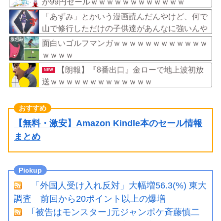
が99円セールｗｗｗｗｗｗｗｗｗｗｗｗ
「あずみ」とかいう漫画読んだんやけど、何で
山で修行しただけの子供達があんなに強いんや
面白いゴルフマンガｗｗｗｗｗｗｗｗｗｗｗｗ
ｗｗｗｗ
【朗報】『8番出口』金ローで地上波初放
NEW
送ｗｗｗｗｗｗｗｗｗｗｗｗｗ
【無料・激安】Amazon Kindle本のセール情報
まとめ
「外国人受け入れ反対」大幅増56.3(%) 東大
調査 前回から20ポイント以上の爆増
｢被告はモンスター｣元ジャンポケ斉藤慎二