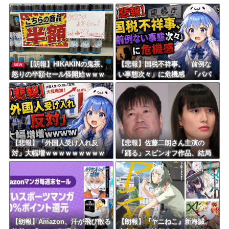
しんのすけ「ギアスを手に入れたゾ」
8/4のニュース
日本旅行キャンセルすべきか…1万年ぶり史上最大級の火山の兆し＝韓国の反応
更新中止のお知らせ
【朗報】HIKAKINの鬼茶、
【悲報】国税不祥事、「前例な
NEW
怒りの半額セール怪開始ｗｗｗ
い事態次々」に危機感 「パパ
海外「おめでとうタキ！」リヴァプール南野がバースデーゴール！！
ｗｗｗｗｗｗｗｗｗｗｗ
活」、情報漏えいも
Powered by livedoor 相互RSS
【悲報】「外国人受け入れ反
【悲報】佐藤二朗さん主演の
対」大幅増ｗｗｗｗｗｗｗｗｗ
「踊る」スピンオフ作品、結局
ｗｗｗｗｗｗｗｗｗ
撮影中止が決定ｗｗｗｗｗｗｗ
ｗｗ
【朗報】Amazon、汗が飛び散る
【朗報】『ヤニねこ』新海誠、