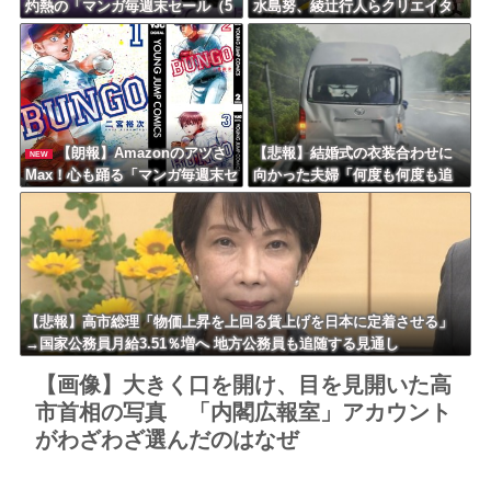
灼熱の「マンガ毎週末セール（5
水島努、綾辻行人らクリエイタ
0%還元）」を開催ｗｗｗｗｗｗ
ーが絶賛ｗｗｗｗｗｗｗｗｗ
ｗｗｗｗ
【朗報】Amazonのアツさ
【悲報】結婚式の衣装合わせに
NEW
Max！心も踊る「マンガ毎週末セ
向かった夫婦「何度も何度も追
ール（50%還元）」2日目襲来！
突され…何が目的か本当に理解
できない」東名高速で続いた約1.
7キロの追突
【悲報】高市総理「物価上昇を上回る賃上げを日本に定着させる」
→国家公務員月給3.51％増へ 地方公務員も追随する見通し
【画像】大きく口を開け、目を見開いた高
市首相の写真 「内閣広報室」アカウント
がわざわざ選んだのはなぜ