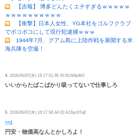
【吉報】 博多どんたくエチすぎるｗｗｗｗｗ
ｗｗｗｗｗｗｗｗｗｗ
【衝撃】日本人女性、YG本社をゴルフクラブ
でボコボコにして現行犯逮捕ｗｗｗ
1944年7月、グアム島に上陸作戦を展開する米
海兵隊を空撮！
4:
2026/05/07(木) 18:17:51.95 ID:8U3i9p4k0
いいからたばこばかり吸ってないで仕事しろ
5:
2026/05/07(木) 18:17:58.44 ID:A33qc8Tq0
>>1
円安・物価高なんとかしろよ！