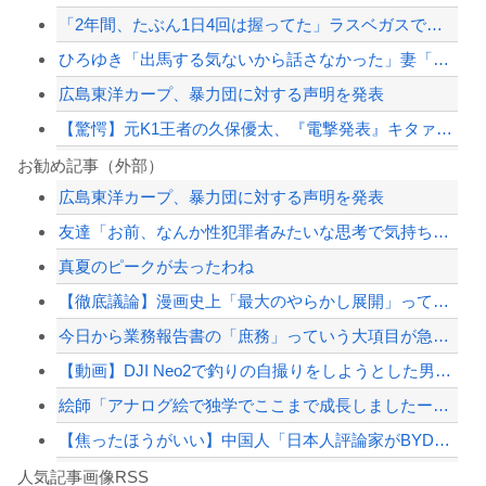
「2年間、たぶん1日4回は握ってた」ラスベガスで買った3,000円のキーホルダー...
ひろゆき「出馬する気ないから話さなかった」妻「それでも不誠実だろ」→離婚協議へｗ...
広島東洋カープ、暴力団に対する声明を発表
【驚愕】元K1王者の久保優太、『電撃発表』キタァアアアアアーーーーーー！！
ハンターハンター第一王子ベンジャミィの守護霊獣の能力wwwwww
お勧め記事（外部）
広島東洋カープ、暴力団に対する声明を発表
国連事務総長「お金がありません。このままでは国連が完全崩壊します。助けて下さい」
友達「お前、なんか性犯罪者みたいな思考で気持ち悪いな」言われたわ
PTA会長「PTA参加拒否した親へ最終警告。こうなってもいい？」
真夏のピークが去ったわね
【朗報】『8番出口』金ローで地上波初放送ｗｗｗ
【徹底議論】漫画史上「最大のやらかし展開」って結局なんだと思う？
【配信者】「金バエ」のSNS更新が1週間途絶え、様々な憶測が飛び交う。1週間ぶり...
今日から業務報告書の「庶務」っていう大項目が急に廃止されたんだけど意味不明すぎる
【緊急速報】NYで警官が黒人男性の首を絞め、暴動第二波不可避へ
【動画】DJI Neo2で釣りの自撮りをしようとした男の悲劇（ノ∇`）
絵師「アナログ絵で独学でここまで成長しましたー！」→AIイラストだろと批判殺到→...
【焦ったほうがいい】中国人「日本人評論家がBYDのラッコの装備を褒めてるけど中国...
Powered by livedoor 相互RSS
【画像】TWICE・モモ(30)、またしてもエチエチボデーを披露wwwwwwww...
人気記事画像RSS