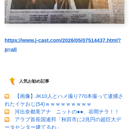
https://www.j-cast.com/2026/05/07514437.html?
p=all
人気お勧め記事
【画像】JK10人とハメ撮り770本撮って逮捕さ
れたイケおじ(54)ｗｗｗｗｗｗｗｗｗ
河出奈都美アナ ニットの●●、谷間チラ！！
アラブ首長国連邦「秋田市に2兆円の超巨大デ
ータセンター建てるわ」