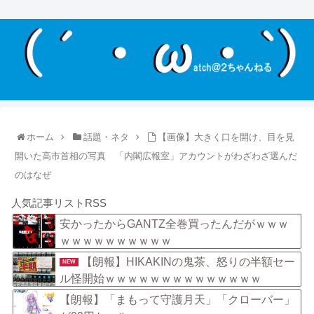
ホーム
話題・ネタ
【画像】大きく口を開け、目を見
開いた高市首相の写真 「内閣広報室」アカウントがわざわざ選んだ
のはなぜ
人気記事リストRSS
安かったからGANTZ全巻買ったんだがｗｗｗ
ｗｗｗｗｗｗｗｗｗｗ
【朗報】HIKAKINの鬼茶、怒りの半額セー
NEW
ル怪開始ｗｗｗｗｗｗｗｗｗｗｗｗｗｗ
【朗報】「まもって守護月天」「クローバー」