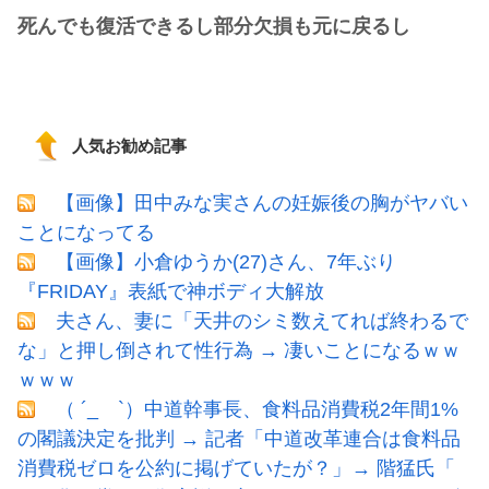
死んでも復活できるし部分欠損も元に戻るし
人気お勧め記事
【画像】田中みな実さんの妊娠後の胸がヤバい
ことになってる
【画像】小倉ゆうか(27)さん、7年ぶり
『FRIDAY』表紙で神ボディ大解放
夫さん、妻に「天井のシミ数えてれば終わるで
な」と押し倒されて性行為 → 凄いことになるｗｗ
ｗｗｗ
（ ´_ゝ`）中道幹事長、食料品消費税2年間1%
の閣議決定を批判 → 記者「中道改革連合は食料品
消費税ゼロを公約に掲げていたが？」→ 階猛氏「