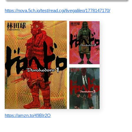
https://nova.5ch.io/test/read.cgi/livegalileo/1778147170/
https://amzn.to/49BIr2O