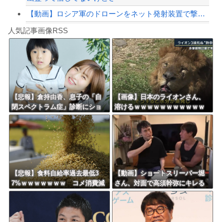
【動画】ロシア軍のドローンをネット発射装置で撃墜するウクライナ。
Powered by livedoor 相互RSS
【最近】冷たい空調服ってやつが出てるらしくめっちゃ欲しい
人気記事画像RSS
実況「金メダルをとった萩野には俺さんへの挑戦権を手にしました！」俺「ほう君が萩野...
8/4のニュース
日本旅行キャンセルすべきか…1万年ぶり史上最大級の火山の兆し＝韓国の反応
更新中止のお知らせ
【悲報】倉持由香、息子の「自
【画像】日本のライオンさん、
閉スペクトラム症」診断にショ
溶けるｗｗｗｗｗｗｗｗｗｗｗ
海外「おめでとうタキ！」リヴァプール南野がバースデーゴール！！
ックで涙… 見逃していた乳幼児
ｗｗｗ
期のサインとは？
Powered by livedoor 相互RSS
【悲報】食料自給率過去最低3
【動画】ショートスリーパー堀
7%ｗｗｗｗｗｗｗ コメ消費減
さん、対面で高須幹弥にキレる
響く・・・
ｗｗｗｗｗｗｗｗｗ