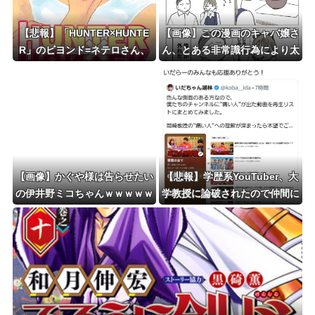
【悲報】「HUNTER×HUNTE
【画像】この漫画のキャバ嬢さ
R」のビヨンド=ネテロさん、
ん、とある非常識行為により太
何か思ってた奴と違う・・・
客を逃してしまうwww
【画像】かぐや様は告らせたい
【悲報】学歴系YouTuber、大
の伊井野ミコちゃんｗｗｗｗｗ
学教授に論破されたので仲間に
助けてもらうしかなす術がなく
なるｗｗｗｗ