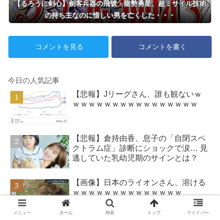
【るろうに剣心】劍客兵器の飛號・龍勢勇星、超ミサイル技術
の持ち主なのに惜しい男を亡くした・・・
コメントを見る
コメントを書く
今日の人気記事
【悲報】Jリーグさん、誰も観ないｗ
ｗｗｗｗｗｗｗｗｗｗｗｗｗｗｗｗ
【悲報】倉持由香、息子の「自閉スペ
クトラム症」診断にショックで涙… 見
逃していた乳幼児期のサインとは？
【画像】日本のライオンさん、溶ける
ｗｗｗｗｗｗｗｗｗｗｗｗｗｗ
メニュー
ホーム
検索
トップ
サイドバー