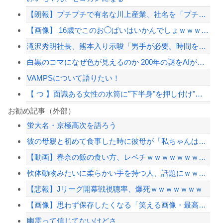
【朗報】プチプチで有名な川上産業、社名を「プチプチ株式会社」に変更ｗｗｗｗｗ
【画像】 16歳でこのお◯ぱいはいかんでしょｗｗｗwｗｗｗｗｗｗｗｗ❤
滝沢秀明社長、熊本入り示唆「男手が必要。時間を見つけて行きたい」
白黒のコマになぜ色が見えるのか 200年の謎をAIが解明！
VAMPSについて語りたい！
【 つ 】面識ある女性の水筒に"下半身"を押し付け"使用不能"にした疑い 66歳...
ジャンポケ斎藤と代理人のやりとり、「地獄すぎて完全にコントになってる……」と衝撃...
お勧め記事（外部）
蛍大名・京極高次を語ろう
滝沢秀明社長、熊本入り示唆「男手が必要。時間を見つけて行きたい」
彼の母親と初めて食事した時に彼母が「私ちゃんは結婚したら仕事辞める予定なんですっ...
【悲報】ボートでかっ飛ばしてたセレブ集団、ふっ飛ぶｗｗｗｗ
【動画】春奈の飯の食い方、レベチｗｗｗｗｗｗｗｗｗｗｗｗｗｗｗｗｗｗｗｗｗｗｗｗ
【最近】冷たい空調服ってやつが出てるらしくめっちゃ欲しい
軟体動物みたいに柔らかい手を持つ人、話題にｗｗｗｗ「脳が理解を拒む」「ミギー」
【配信者】「金バエ」のSNS更新が1週間途絶え、様々な憶測が飛び交う。1週間ぶり...
【悲報】Jリーグ開幕戦視聴率、爆死ｗｗｗｗｗｗｗ
【緊急速報】NYで警官が黒人男性の首を絞め、暴動第二波不可避へ
【画像】思わず保存したくなる「笑える画像・最高な画像」貼っていけｗｗｗｗｗ
幽霊って信じてないけどさ