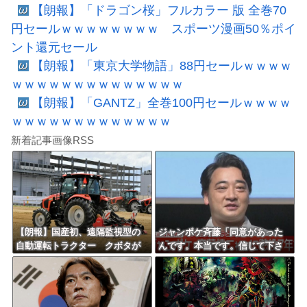
【朗報】「ドラゴン桜」フルカラー 版 全巻70
円セールｗｗｗｗｗｗｗｗ スポーツ漫画50％ポイ
ント還元セール
【朗報】「東京大学物語」88円セールｗｗｗｗ
ｗｗｗｗｗｗｗｗｗｗｗｗｗｗ
【朗報】「GANTZ」全巻100円セールｗｗｗｗ
ｗｗｗｗｗｗｗｗｗｗｗｗｗ
新着記事画像RSS
【朗報】国産初、遠隔監視型の
ジャンポケ斉藤「同意があった
自動運転トラクター クボタが
んです。本当です。信じて下さ
来春に発売！！！
い」 ←何でこの主張が通らな
いの？