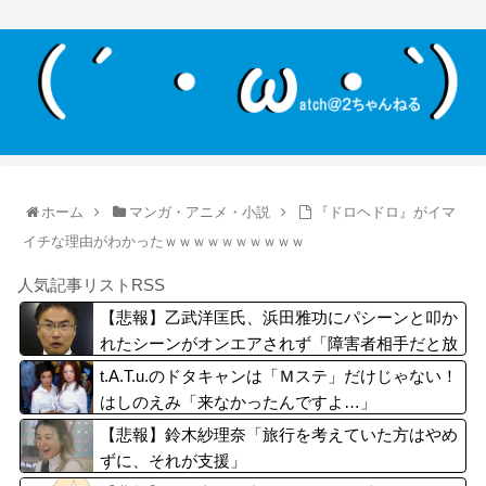
ホーム
マンガ・アニメ・小説
『ドロヘドロ』がイマ
イチな理由がわかったｗｗｗｗｗｗｗｗｗｗ
人気記事リストRSS
【悲報】乙武洋匡氏、浜田雅功にパシーンと叩か
れたシーンがオンエアされず「障害者相手だと放
送されなくなる。俺、逆差別だと思って」
t.A.T.u.のドタキャンは「Ｍステ」だけじゃない！
はしのえみ「来なかったんですよ…」
【悲報】鈴木紗理奈「旅行を考えていた方はやめ
ずに、それが支援」