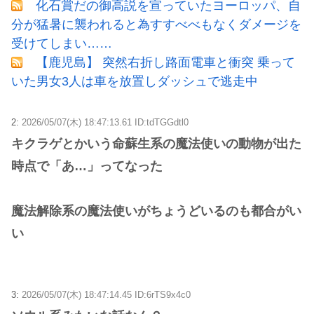
化石賞だの御高説を宣っていたヨーロッパ、自
分が猛暑に襲われると為すすべべもなくダメージを
受けてしまい……
【鹿児島】 突然右折し路面電車と衝突 乗って
いた男女3人は車を放置しダッシュで逃走中
2:
2026/05/07(木) 18:47:13.61 ID:tdTGGdtl0
キクラゲとかいう命蘇生系の魔法使いの動物が出た
時点で「あ…」ってなった
魔法解除系の魔法使いがちょうどいるのも都合がい
い
3:
2026/05/07(木) 18:47:14.45 ID:6rTS9x4c0