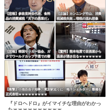
【悲報】参政党神谷代表、食料
【正論】カンニング竹山、消費
品の消費減税「天下の愚策だ」
税減税失敗→増税の流れ想像
と批判ｗｗｗｗｗｗｗｗｗｗｗ
「次誰が総理やりたいと思いま
ｗ
す？」
【悲報】韓国サッカー協会、ガ
【驚愕】熊本地震で居酒屋から
チでワールドカップ予選での審
温泉が湧き出るｗｗｗｗｗｗｗ
判への性接待がバレ大炎上大騒
ｗｗｗｗｗ
ぎにｗｗｗｗｗｗｗｗ
【衝撃】小池百合子知事、東京駅近くに「地下シェルター」整備を
正式表明ｗｗｗｗｗｗｗｗｗ
『ドロヘドロ』がイマイチな理由がわかっ
たｗｗｗｗｗｗｗｗｗｗ