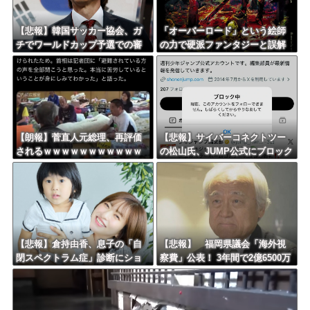
【悲報】韓国サッカー協会、ガ
「オーバーロード」という絵師
チでワールドカップ予選での審
の力で硬派ファンタジーと誤解
判への性接待がバレ大炎上大騒
させ人気出たなろう作品ｗｗｗ
ぎにｗｗｗｗｗｗｗｗ
ｗｗｗｗｗｗ
【朗報】菅直人元総理、再評価
【悲報】サイバーコネクトツー
されるｗｗｗｗｗｗｗｗｗｗｗ
の松山氏、JUMP公式にブロック
ｗｗｗｗｗｗｗ
されるｗｗｗｗｗｗｗｗｗｗｗ
【悲報】倉持由香、息子の「自
【悲報】 福岡県議会「海外視
閉スペクトラム症」診断にショ
察費」公表！ 3年間で2億6500万
ックで涙… 見逃していた乳幼児
円ｗｗｗｗｗｗｗｗｗ
期のサインとは？