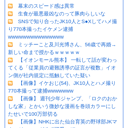
幕末のスピード感は異常
生食が最悪最凶なのって豚肉らしいな
SNSで知り合ったJK10人とS●Xしてハメ撮
り770本撮ったイケメン逮捕
wwwwwwwwwwwwwww
ミッチーこと及川光博さん、56歳で再婚→
新しい命まで授かるｗｗｗｗｗ
【イオンモール熊本】 一転して話が変わっ
てくる「従業員の避難誘導の証言が複数」イオ
ン側が社内規定に抵触していた疑い
【画像】イケおじ(54)、JK10人とハメ撮り
770本撮って逮捕wwwwwww
【画像】 週刊少年ジャンプ、「ロクのおか
しな家」とかいう微妙な漫画を巻頭カラーにし
たせいで100万部切る
【画像】NHKに出た仙台育英の野球部JKマ