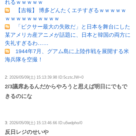
れるｗｗｗｗｗ
【吉報】 博多どんたくエチすぎるｗｗｗｗｗ
ｗｗｗｗｗｗｗｗｗｗ
「ピクサー最大の失敗だ」と日本を舞台にした
某アメリカ産アニメが話題に、日本と韓国の両方に
失礼すぎるわ……
1944年7月、グアム島に上陸作戦を展開する米
海兵隊を空撮！
2:
2026/05/09(土) 15:13:39.98 ID:5cztcJW+0
2/3議席あるんだからやろうと思えば明日にでもで
きるのにな
3:
2026/05/09(土) 15:13:46.66 ID:u5wdpho/0
反日レジのせいや