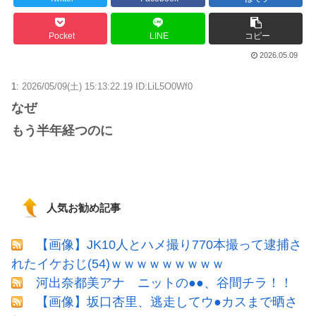
Powered by livedoor 相互RSS
Pocket
LINE
コピー
2026.05.09
1:
2026/05/09(土) 15:13:22.19 ID:LiL5O0Wf0
なぜ
もう半年経つのに
人気お勧め記事
【画像】JK10人とハメ撮り770本撮って逮捕さ
れたイケおじ(54)ｗｗｗｗｗｗｗｗｗ
河出奈都美アナ ニットの●●、谷間チラ！！
【画像】坂口杏里、逃走してウ●カスまで晒さ