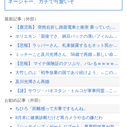
ネージャー、ガチで可愛いぞ
最新記事（外部）
【鹿児島】 突然右折し路面電車と衝突 乗っていた男女3人は車を放置しダッシュで逃...
ホリエモン「面接でさ、納豆パックの薄いフィルムって何のために入っていの？って聞く...
【悲報】ラッパーさん、札束披露するもネット民から「新社会人の初ボーナスくらいしか...
ミッチーこと及川光博さん、56歳で再婚→新しい命まで授かるｗｗｗｗｗ
【悲報】 マイナ保険証のクソぶり、バレるｗｗｗｗｗｗｗｗｗ
大竹しのぶ「戦争放棄の国であり続けよう」←この投稿が話題に
及川光博さん再婚
【謎】サウジ・パキスタン・トルコが軍事同盟…これどこと戦う気？
早稲田大学「学生の皆さん、近隣飲食店での無銭飲食はやめてください」
お勧め記事（外部）
ちひろ「距離感って大事ですもんね」
ジャンポケ斎藤と代理人のやりとり、「地獄すぎて完全にコントになってる……」と衝撃...
8月末に健康診断だけど胃カメラやるの嫌だわ
［社説］永住厳格化で外国人の定着意欲をそぐな
『シュタインズ・ゲート リブート』鳳凰院凶真が存在しないγ（ガンマ）世界線が追加...
国税不祥事、「前例ない事態次々」に危機感 「パパ活」、情報漏えいも