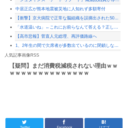
中居正広が熊本地震被災地に人知れず多額寄付
【配信者】「金バエ」のSNS更新が1週間途絶え、様々な憶測が飛び交う。1週間ぶり...
【衝撃】京大病院で正常な脳組織を誤摘出された50代女性、手足も動かせず自発呼吸も...
【緊急速報】NYで警官が黒人男性の首を絞め、暴動第二波不可避へ
「水道温いね」←これにお前らなんて答える？正しい回答がコチラｗｗｗｗｗｗ
【高市悲報】菅直人元総理、再評価路線へ
1、2年生の間で欠席者が多数出ているのに閉鎖しなかったせいで私立高一般入試週の前...
Powered by livedoor 相互RSS
寺田心さん(18)、筋トレした結果無事かわいくなる
人気記事画像RSS
【動画】これはお見事。中国重慶市で珍しい事故が撮影される。
【疑問】まだ消費税減税されない理由ｗｗ
ｗｗｗｗｗｗｗｗｗｗｗｗｗｗ
8/4のニュース
日本旅行キャンセルすべきか…1万年ぶり史上最大級の火山の兆し＝韓国の反応
更新中止のお知らせ
海外「おめでとうタキ！」リヴァプール南野がバースデーゴール！！
Twitter
Facebook
はてブ