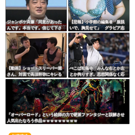
ジャンポケ斉藤「同意があった
【悲報】小学館の編集者「服脱
んです。本当です。信じて下さ
いで、胸見せて」 グラビア志
い」 ←何でこの主張が通らな
望の女性に迫った過激要求
いの？
【動画】ショートスリーパー堀
ぺこぱ松蔭寺「みんな右とか左
さん、対面で高須幹弥にキレる
とか拘りすぎ。思想関係なく応
ｗｗｗｗｗｗｗｗｗ
援しようよ」
「オーバーロード」という絵師の力で硬派ファンタジーと誤解させ
人気出たなろう作品ｗｗｗｗｗｗｗｗｗ