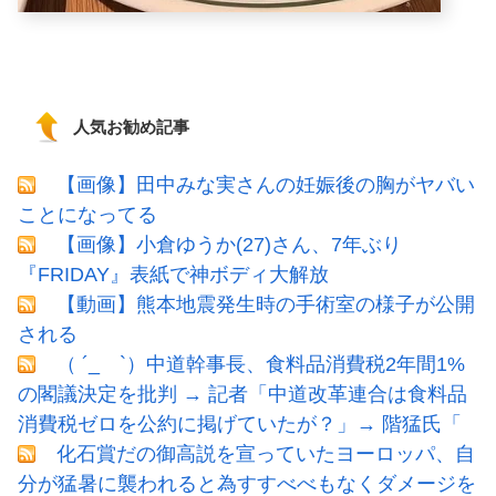
人気お勧め記事
【画像】田中みな実さんの妊娠後の胸がヤバい
ことになってる
【画像】小倉ゆうか(27)さん、7年ぶり
『FRIDAY』表紙で神ボディ大解放
【動画】熊本地震発生時の手術室の様子が公開
される
（ ´_ゝ`）中道幹事長、食料品消費税2年間1%
の閣議決定を批判 → 記者「中道改革連合は食料品
消費税ゼロを公約に掲げていたが？」→ 階猛氏「
化石賞だの御高説を宣っていたヨーロッパ、自
分が猛暑に襲われると為すすべべもなくダメージを