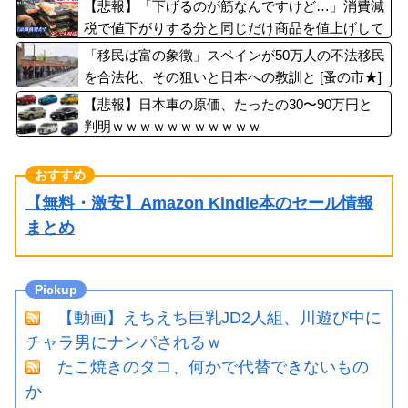
ｗｗｗｗ
【悲報】「下げるのが筋なんですけど…」消費減
税で値下がりする分と同じだけ商品を値上げして
店頭価格を変えない店も…
「移民は富の象徴」スペインが50万人の不法移民
を合法化、その狙いと日本への教訓と [蚤の市★]
【悲報】日本車の原価、たったの30〜90万円と
判明ｗｗｗｗｗｗｗｗｗｗｗ
【無料・激安】Amazon Kindle本のセール情報
まとめ
【動画】えちえち巨乳JD2人組、川遊び中に
チャラ男にナンパされるｗ
たこ焼きのタコ、何かで代替できないもの
か