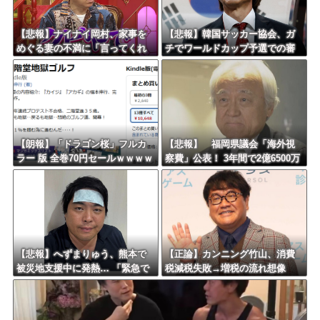
Powered by livedoor 相互RSS
【悲報】ナイナイ岡村、家事を
【悲報】韓国サッカー協会、ガ
めぐる妻の不満に「言ってくれ
チでワールドカップ予選での審
たら済む話やん」になるみ「バ
判への性接待がバレ大炎上大騒
イトやったらクビやで」説教受
ぎにｗｗｗｗｗｗｗｗ
け黙り込む
【朗報】「ドラゴン桜」フルカ
【悲報】 福岡県議会「海外視
ラー 版 全巻70円セールｗｗｗｗ
察費」公表！ 3年間で2億6500万
ｗｗｗｗ スポーツ漫画50％ポ
円ｗｗｗｗｗｗｗｗｗ
イント還元セール
【悲報】へずまりゅう、熊本で
【正論】カンニング竹山、消費
被災地支援中に発熱… 「緊急で
税減税失敗→増税の流れ想像
病院に向かい点滴を打ったら楽
「次誰が総理やりたいと思いま
に」 回復を報告
す？」