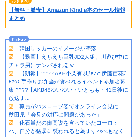
【無料・激安】Amazon Kindle本のセール情報
まとめ
韓国サッカーのイメージが墜落
【動画】えちえち巨乳JD2人組、川遊び中に
チャラ男にナンパされるｗ
【朗報】???? AKB小栗有以ﾁｬﾝと伊藤百花ﾁ
ｬﾝの 手作りお弁当が食べれるイベント参加者募
集 ????【AKB48ゆいゆい・いともも・41日後に
放送す...
職員がバスローブ姿でオンライン会見に
秋田県「会見の対応に問題があった」
化石賞だの御高説を宣っていたヨーロッ
パ、自分が猛暑に襲われると為すすべべもなく