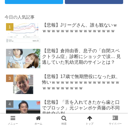
今日の人気記事
【悲報】Jリーグさん、誰も観ないｗ
ｗｗｗｗｗｗｗｗｗｗｗｗｗｗｗｗ
【悲報】倉持由香、息子の「自閉スペ
クトラム症」診断にショックで涙… 見
逃していた乳幼児期のサインとは？
【悲報】17歳で無期懲役になった奴、
怖いｗｗｗｗｗｗｗｗｗｗｗｗｗｗｗ
ｗｗｗｗｗｗｗｗｗ
【悲報】「舌を入れてきたから歯と口
でブロック」元ジャンポケ斉藤の不同
意性交公判
メニュー
ホーム
検索
トップ
サイドバー
【画像】日本のライオンさん、溶ける