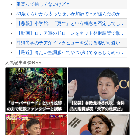
幽霊って信じてないけどさ
【最近】冷たい空調服ってやつが出てるらしくめっちゃ欲しい
33歳くらいから太ったせいか加齢で＊が緩んだのかチョビッと漏れるようになった
【配信者】「金バエ」のSNS更新が1週間途絶え、様々な憶測が飛び交う。1週間ぶり...
【悲報】小学館、「更生」という概念を否定してしまう
【緊急速報】NYで警官が黒人男性の首を絞め、暴動第二波不可避へ
【動画】ロシア軍のドローンをネット発射装置で撃墜するウクライナ。
沖縄尚学のチアがインタビューを受ける姿が可愛いと話題に（※動画あり）
【最近】冷たい空調服ってやつが出てるらしくめっちゃ欲しい
Powered by livedoor 相互RSS
中国の海警局と海軍の船が衝突2人死亡 南シナ海でフィリピン船を追跡中、公表までに...
人気記事画像RSS
実況「金メダルをとった萩野には俺さんへの挑戦権を手にしました！」俺「ほう君が萩野...
8/4のニュース
日本旅行キャンセルすべきか…1万年ぶり史上最大級の火山の兆し＝韓国の反応
更新中止のお知らせ
「オーバーロード」という絵師
【悲報】参政党神谷代表、食料
の力で硬派ファンタジーと誤解
品の消費減税「天下の愚策だ」
海外「おめでとうタキ！」リヴァプール南野がバースデーゴール！！
させ人気出たなろう作品ｗｗｗ
と批判ｗｗｗｗｗｗｗｗｗｗｗ
ｗｗｗｗｗｗ
ｗ