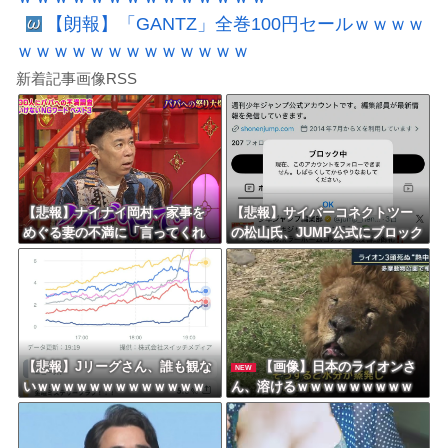
【朗報】「GANTZ」全巻100円セールｗｗｗｗ
ｗｗｗｗｗｗｗｗｗｗｗｗｗ
新着記事画像RSS
【悲報】ナイナイ岡村、家事を
【悲報】サイバーコネクトツー
めぐる妻の不満に「言ってくれ
の松山氏、JUMP公式にブロック
たら済む話やん」になるみ「バ
されるｗｗｗｗｗｗｗｗｗｗｗ
イトやったらクビやで」説教受
け黙り込む
【悲報】Jリーグさん、誰も観な
【画像】日本のライオンさ
NEW
いｗｗｗｗｗｗｗｗｗｗｗｗｗ
ん、溶けるｗｗｗｗｗｗｗｗｗ
ｗｗｗｗ
ｗｗｗｗｗ