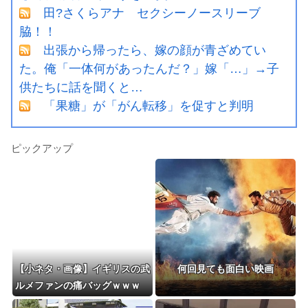
田?さくらアナ セクシーノースリーブ
脇！！
出張から帰ったら、嫁の顔が青ざめてい
た。俺「一体何があったんだ？」嫁「…」→子
供たちに話を聞くと…
「果糖」が「がん転移」を促すと判明
ピックアップ
【小ネタ・画像】イギリスの武
何回見ても面白い映画
ルメファンの痛バッグｗｗｗ
他ウマ娘・競馬小ネタまとめ