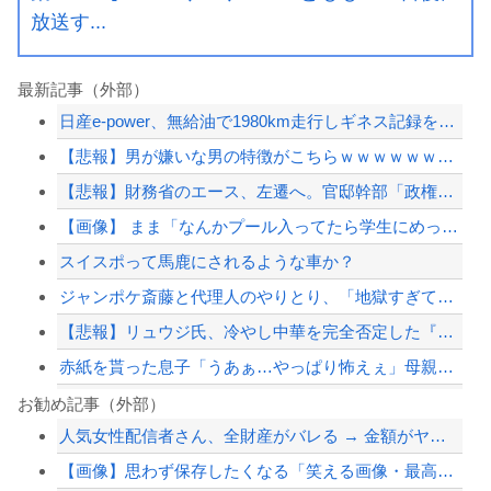
放送す...
最新記事（外部）
日産e-power、無給油で1980km走行しギネス記録を達成、無駄な発電や送電...
【悲報】男が嫌いな男の特徴がこちらｗｗｗｗｗｗｗｗｗｗ
【悲報】財務省のエース、左遷へ。官邸幹部「政権に協力的でなかったから」
【画像】 まま「なんかプール入ってたら学生にめっちゃ見られたw」
スイスポって馬鹿にされるような車か？
ジャンポケ斎藤と代理人のやりとり、「地獄すぎて完全にコントになってる……」と衝撃...
【悲報】リュウジ氏、冷やし中華を完全否定した『理由』、ガチでヤバイ・・・・・・
赤紙を貰った息子「うあぁ…やっぱり怖えぇ」母親「あんたぁ…」←こういう時代があっ...
ショートスリーパー堀大輔、高須幹弥にブチギレ
お勧め記事（外部）
人気女性配信者さん、全財産がバレる → 金額がヤバすぎるｗｗｗｗｗｗ
韓国サッカーのイメージが墜落
【画像】思わず保存したくなる「笑える画像・最高な画像」貼っていけｗｗｗｗｗ
秋田県職員さん、会見をバスローブ＆喫煙スタイルで対応してしまい大炎上ｗ