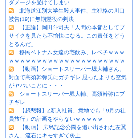
ダメージを受けてしまい……
北海道江別大学生殺人事件、主犯格の川口
被告(19)に無期懲役の判決
【正論】岡田斗司夫「人間の本音としてブ
サイクを見たら不愉快になる。この責任をどう
とるんだ」
移民ベトナム女達の宅飲み、レベチｗｗｗ
ｗｗｗｗｗｗｗｗｗｗｗｗｗｗｗｗｗｗｗｗｗ
【動画】ショートスリーパー堀大輔さん、
対面で高須幹弥氏にガチギレ 思ったよりも空気
がヤバいことに・・・
ショートスリーパー堀大輔、高須幹弥にブ
チギレ
【超悲報】Z新入社員、意地でも「9月の社
員旅行」の計画をやらないｗｗｗｗｗ
【動画】 広島記念公園を追い出された左翼
さん、流石にキモすぎて炎上