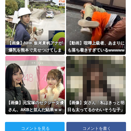
【画像】NHK 飯尾夏帆アナが
【動画】喧嘩上級者、あまりに
爆乳を熊本で見せつけてしま
も落ち着きすぎているwwwww
う ※gifあり
www
【画像】元宝塚のセクシー女優
【画像】女さん「私はきっと明
さん、AKBと並んだ結果ｗｗ
日も太ってるかわいそうな子」
ｗｗ
←発想が天才すぎるｗｗｗ 【P
ickup07091617】
コメントを見る
コメントを書く