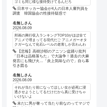
ゴミも同じ様な接待受けてるんだろ
日本サッカー協会が4人の日本人審判員を
調査 韓国協会の性接待疑惑で
名無しさん
2026.08.09
邦画の興行収入ランキングTOP10がほぼ全て
アニメで埋まってる現代だご アニメガーオタ
クガーなんて化石レベルの老害しか言わんわ
【悲報】高樹沙耶のアニソン盆踊り批判
「日本は品格落ちた」で大論争！過去の大麻
発言にも飛び火…「炎上気味なので」自ら幕
引き図る
名無しさん
2026.08.09
それが当たり前になってほしい女が必死に浸
透させようとしてるだけだから真に受けちゃ
いけないよ
未だに男が奢って当たり前なのってマジで