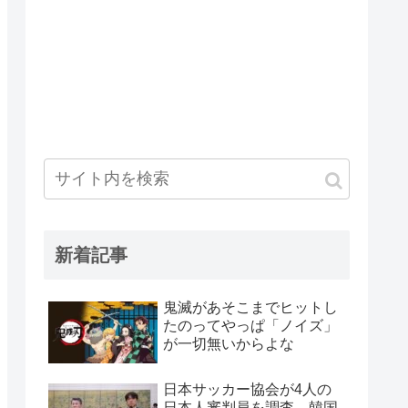
新着記事
鬼滅があそこまでヒットし
たのってやっぱ「ノイズ」
が一切無いからよな
日本サッカー協会が4人の
日本人審判員を調査 韓国