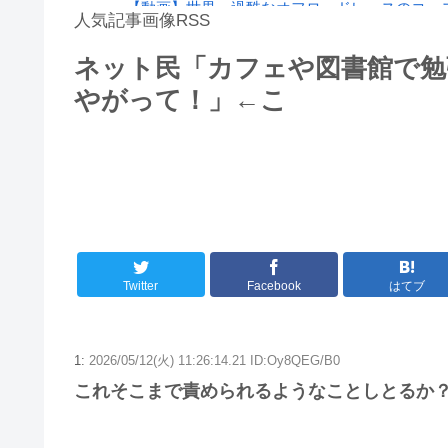
【動画】世界一過酷なオフロードレースのコー
人気記事画像RSS
絵師「このイラストを描く過程をタイムラプスで
ネット民「カフェや図書館で勉
大男「1回戦の相手はこのｶﾞｷか？楽勝だな」少
やがって！」←こ
8/4のニュース
日本旅行キャンセルすべきか…1万年ぶり史上
更新中止のお知らせ
海外「おめでとうタキ！」リヴァプール南野が
Twitter
Facebook
はてブ
1:
2026/05/12(火) 11:26:14.21 ID:Oy8QEG/B0
これそこまで責められるようなことしとるか