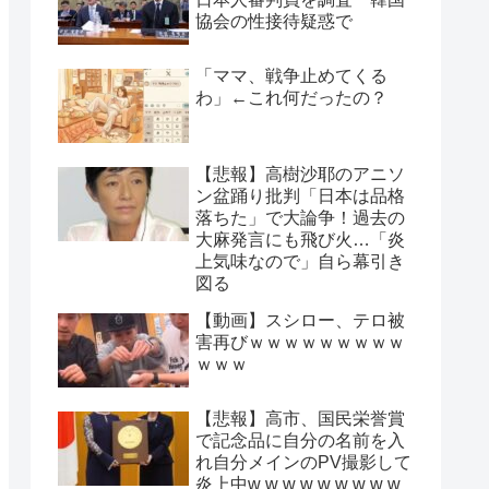
協会の性接待疑惑で
「ママ、戦争止めてくる
わ」←これ何だったの？
【悲報】高樹沙耶のアニソ
ン盆踊り批判「日本は品格
落ちた」で大論争！過去の
大麻発言にも飛び火…「炎
上気味なので」自ら幕引き
図る
【動画】スシロー、テロ被
害再びｗｗｗｗｗｗｗｗｗ
ｗｗｗ
【悲報】高市、国民栄誉賞
で記念品に自分の名前を入
れ自分メインのPV撮影して
炎上中w w w w w w w w w