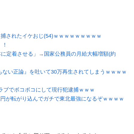
逮捕されたイケおじ(54)ｗｗｗｗｗｗｗｗｗ
！！
に定着させる」→国家公務員の月給大幅増額(約
もない正論』を吐いて30万再生されてしまうｗｗｗｗ
ラブでボコボコにして現行犯逮捕ｗｗｗ
2兆円が転がり込んでガチで東北最強になるぞｗｗｗｗ