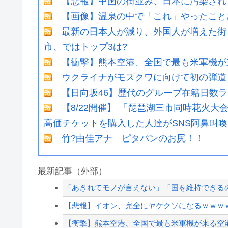
【悲報】中国の街並み、日本に汚染され
【画像】温泉の中で「これ」やったことあ
最新の日本人が減り、外国人が増えた街
市、ではトップ3は?
【衝撃】熊本空港、全国で最も米軍機が
ウクライナがモスクワに向けて初の弾道
【日向坂46】歴代のグループ在籍日数
【8/22開催】 「琵琶湖三市同時花火
高価チケットを購入した人達がSNS阿鼻叫喚
竹?由佳アナ ピタパンのお尻！！
最新記事（外部）
「あきれてモノが言えない」「国を維持できるの
【悲報】イオン、完全にヤケクソになるｗｗｗ
【衝撃】熊本空港、全国で最も米軍機が来る空