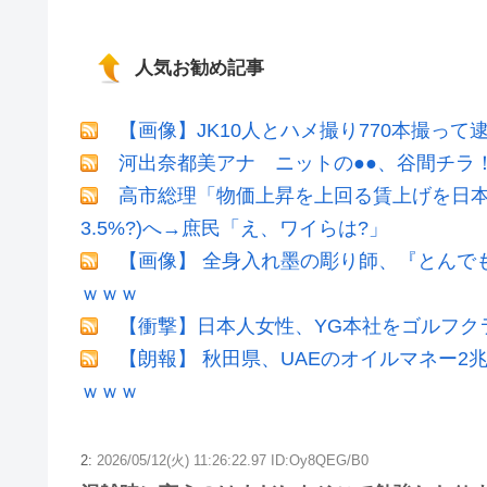
人気お勧め記事
【画像】JK10人とハメ撮り770本撮って
河出奈都美アナ ニットの●●、谷間チラ
高市総理「物価上昇を上回る賃上げを日本
3.5%?)へ→庶民「え、ワイらは?」
【画像】 全身入れ墨の彫り師、『とんで
ｗｗｗ
【衝撃】日本人女性、YG本社をゴルフク
【朗報】 秋田県、UAEのオイルマネー
ｗｗｗ
2:
2026/05/12(火) 11:26:22.97 ID:Oy8QEG/B0