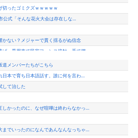
げ切ったゴミクズｗｗｗｗｗ
市公式「そんな花火大会は存在しな...
響かない？メジャーで貫く揺るがぬ信念
げ…乗用車で民家フェンス接触、手で押...
ｗｗ
坂道メンバーたちがこちら
ｗｗｗｗｗｗｗ
日本で育ち日本語話す。誰に何を言わ...
港になっていた
試して治した
日本も原爆を持たないと負ける」と言...
、様々な憶測が飛び交う。1週間ぶり...
しかったのに、なぜ喧嘩は終わらなかっ...
、暴動第二波不可避へ
までいったのになんであんなんなっちゃ...