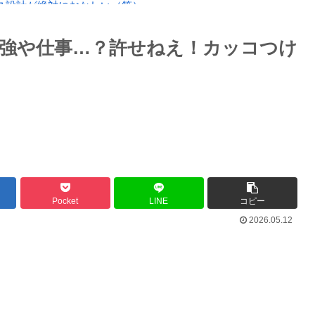
ス設計が絶対におかしい（笑）
動画にしました！」→とんでもないもの...
Powered by livedoor 相互RSS
強や仕事…？許せねえ！カッコつけ
年剣士「…ふんっ、あまり調子に乗ら...
最大級の火山の兆し＝韓国の反応
バースデーゴール！！
Pocket
LINE
コピー
2026.05.12
Powered by livedoor 相互RSS
？