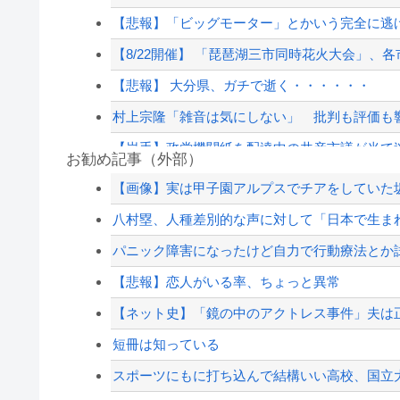
【悲報】「ビッグモーター」とかいう完全に逃
【8/22開催】 「琵琶湖三市同時花火大会」、各
【悲報】 大分県、ガチで逝く・・・・・・
村上宗隆「雑音は気にしない」 批判も評価も
【岩手】政党機関紙を配達中の共産市議が当て逃
お勧め記事（外部）
【悲報】中国の「置き配」、イカレてて草ｗｗ
【画像】実は甲子園アルプスでチアをしていた
【画像】 高市早苗の名前入り包丁ｗｗｗｗｗｗ
八村塁、人種差別的な声に対して「日本で生まれ
【衝撃】熊本空港、全国で最も米軍機が来る空
パニック障害になったけど自力で行動療法とか
長崎の語り部お爺ちゃん（84）、修学旅行生に「
【悲報】恋人がいる率、ちょっと異常
【配信者】「金バエ」のSNS更新が1週間途絶え
【ネット史】「鏡の中のアクトレス事件」夫は正
【緊急速報】NYで警官が黒人男性の首を絞め
短冊は知っている
スポーツにもに打ち込んで結構いい高校、国立大