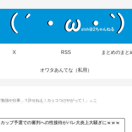
X
RSS
まとめのまと
オワタあんてな（私用）
で勉強や仕事…？許せねえ！カッコつけやがって！」←こ
ドカップ予選での審判への性接待がバレ大炎上大騒ぎにｗｗｗ