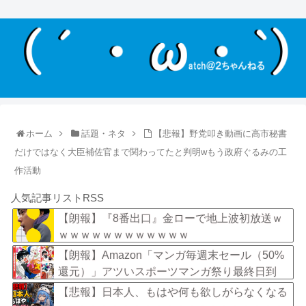
ホーム
話題・ネタ
【悲報】野党叩き動画に高市秘書
だけではなく大臣補佐官まで関わってたと判明wもう政府ぐるみの工
作活動
人気記事リストRSS
【朗報】『8番出口』金ローで地上波初放送ｗ
ｗｗｗｗｗｗｗｗｗｗｗｗ
【朗報】Amazon「マンガ毎週末セール（50%
還元）」アツいスポーツマンガ祭り最終日到
来！！！
【悲報】日本人、もはや何も欲しがらなくなる