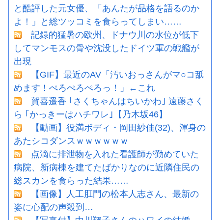
と酷評した元女優、「あんたが品格を語るのか
よ！」と総ツッコミを食らってしまい……
記録的猛暑の欧州、ドナウ川の水位が低下
してマンモスの骨や沈没したドイツ軍の戦艦が
出現
【GIF】最近のAV「汚いおっさんがマ○コ舐
めます！ぺろぺろぺろっ！」←これ
賀喜遥香 ｢さくちゃんはちいかわ｣ 遠藤さく
ら ｢かっきーはハチワレ｣【乃木坂46】
【動画】役満ボディ・岡田紗佳(32)、渾身の
あたシコダンスｗｗｗｗｗｗ
点滴に排泄物を入れた看護師が勤めていた
病院、新病棟を建てたばかりなのに近隣住民の
総スカンを食らった結果……
【画像】人工肛門の松本人志さん、最新の
姿に心配の声殺到…