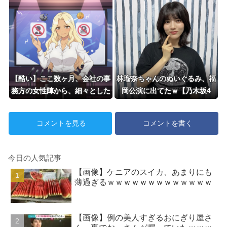
ラスラも、康晃の失点が響き追
いつけず
【酷い】ここ数ヶ月、会社の事
林瑠奈ちゃんのぬいぐるみ、福
務方の女性陣から、細々とした
岡公演に出てたｗ【乃木坂4
嫌がらせを受ける様に。→妻が
6】
作ってくれた弁当を会社のゴミ
コメントを見る
コメントを書く
箱ごと捨てられてて「古い弁当
と勘違いしゃちゃ
今日の人気記事
【画像】ケニアのスイカ、あまりにも
薄過ぎるｗｗｗｗｗｗｗｗｗｗｗｗｗ
【画像】例の美人すぎるおにぎり屋さ