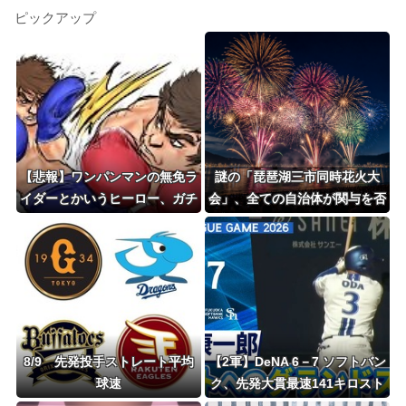
ピックアップ
【悲報】ワンパンマンの無免ラ
謎の「琵琶湖三市同時花火大
イダーとかいうヒーロー、ガチ
会」、全ての自治体が関与を否
で嫌われていたｗｗｗｗｗｗｗ
定 → 開催中止が発表される
ｗｗｗｗｗｗ
8/9 先発投手ストレート平均
【2軍】DeNA 6－7 ソフトバン
球速
ク、先発大貫最速141キロスト
レートで2回4失点…9回小田グ