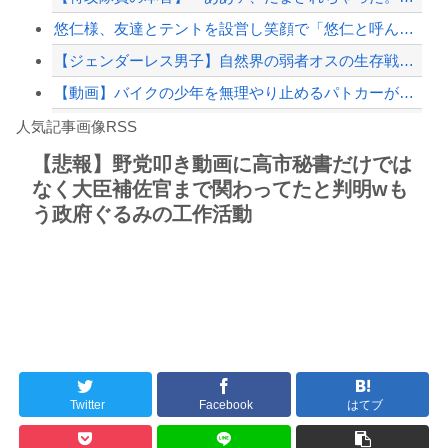
悠仁様、友達とテントを設営し笑顔で「悠仁と呼んで」ｗｗｗｗｗｗｗｗ
【ジェンダーレス男子】自然界の弱者オスの生存戦略がこちらです‥‥
【動画】バイクの少年を無理やり止めるパトカーが怖いｗｗｗｗ
Powered by livedoor 相互RSS
ゴールデンボンバーのライブ中に突然、謎の女性がカンペを持って、ステージ上に乱入！...
人気記事画像RSS
大男「1回戦の相手はこのｶﾞｷか？楽勝だな」少年剣士「…ふんっ、あまり調子に乗ら...
【悲報】野党叩き動画に高市秘書だけでは
なく大臣補佐官まで関わってたと判明wも
8/4のニュース
う政府ぐるみの工作活動
日本旅行キャンセルすべきか…1万年ぶり史上最大級の火山の兆し＝韓国の反応
更新中止のお知らせ
海外「おめでとうタキ！」リヴァプール南野がバースデーゴール！！
Powered by livedoor 相互RSS
Twitter
Facebook
はてブ