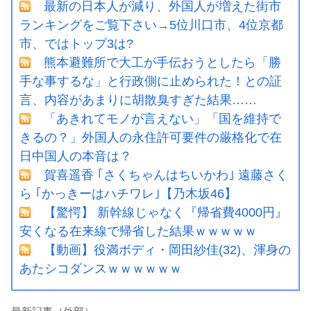
最新の日本人が減り、外国人が増えた街市
ランキングをご覧下さい→5位川口市、4位京都
市、ではトップ3は?
熊本避難所で大工が手伝おうとしたら「勝
手な事するな」と行政側に止められた！との証
言、内容があまりに胡散臭すぎた結果……
「あきれてモノが言えない」「国を維持で
きるの？」外国人の永住許可要件の厳格化で在
日中国人の本音は？
賀喜遥香 ｢さくちゃんはちいかわ｣ 遠藤さく
ら ｢かっきーはハチワレ｣【乃木坂46】
【驚愕】 新幹線じゃなく『帰省費4000円』
安くなる在来線で帰省した結果ｗｗｗｗｗ
【動画】役満ボディ・岡田紗佳(32)、渾身の
あたシコダンスｗｗｗｗｗｗ