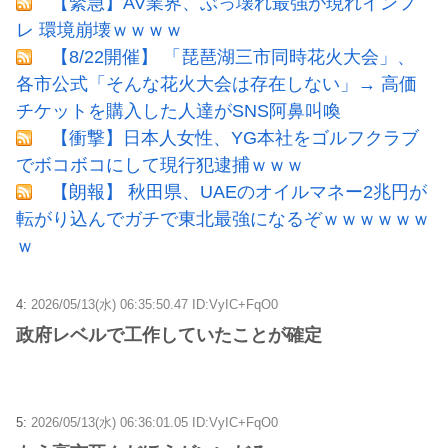
【緊急】AV業界、ぶっ壊れ最強が現れインフ
レ 環境崩壊ｗｗｗｗ
【8/22開催】 「琵琶湖三市同時花火大会」、
各市公式「そんな花火大会は存在しない」→ 高価
チケットを購入した人達がSNS阿鼻叫喚
【衝撃】日本人女性、YG本社をゴルフクラブ
でボコボコにして現行犯逮捕ｗｗｗ
【朗報】 秋田県、UAEのオイルマネー2兆円が
転がり込んでガチで東北最強になるぞｗｗｗｗｗｗ
ｗ
4:
2026/05/13(水) 06:35:50.47 ID:VyIC+FqO0
政府レベルで工作していたことが確定
5:
2026/05/13(水) 06:36:01.05 ID:VyIC+FqO0