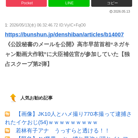
Pocket
LINE
コピー
2026.05.13
1:
2026/05/13(水) 06:32:46.72 ID:VyIC+FqO0
https://bunshun.jp/denshiban/articles/b14007
《公設秘書のメールを公開》高市早苗首相“ネガキ
ャン動画大作戦”に大臣補佐官が参加していた【独
占スクープ第2弾】
人気お勧め記事
【画像】JK10人とハメ撮り770本撮って逮捕さ
れたイケおじ(54)ｗｗｗｗｗｗｗｗｗ
若林有子アナ うっすらと透ける！！