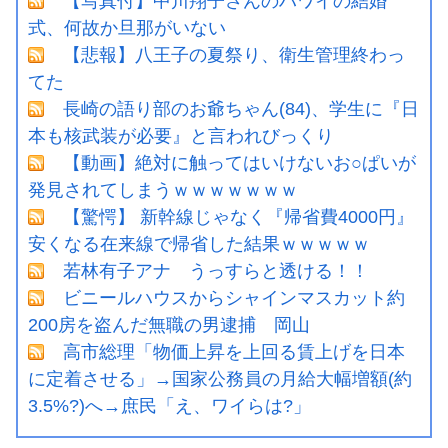
【写真付】中川翔子さんのハワイの結婚
式、何故か旦那がいない
【悲報】八王子の夏祭り、衛生管理終わっ
てた
長崎の語り部のお爺ちゃん(84)、学生に『日
本も核武装が必要』と言われびっくり
【動画】絶対に触ってはいけないお○ぱいが
発見されてしまうｗｗｗｗｗｗｗ
【驚愕】 新幹線じゃなく『帰省費4000円』
安くなる在来線で帰省した結果ｗｗｗｗｗ
若林有子アナ うっすらと透ける！！
ビニールハウスからシャインマスカット約
200房を盗んだ無職の男逮捕 岡山
高市総理「物価上昇を上回る賃上げを日本
に定着させる」→国家公務員の月給大幅増額(約
3.5%?)へ→庶民「え、ワイらは?」