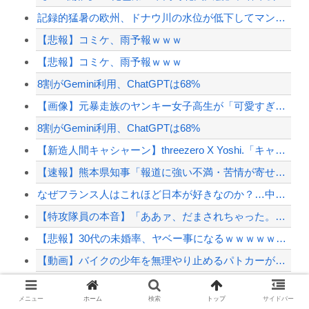
記録的猛暑の欧州、ドナウ川の水位が低下してマンモスの骨や沈没したドイツ軍の戦艦が出現
【悲報】コミケ、雨予報ｗｗｗ
【悲報】コミケ、雨予報ｗｗｗ
8割がGemini利用、ChatGPTは68%
【画像】元暴走族のヤンキー女子高生が「可愛すぎるｗｗｗｗ」ﾊﾟｼｬ!!⇒
8割がGemini利用、ChatGPTは68%
【新造人間キャシャーン】threezero X Yoshi.「キャシャーン with...
【速報】熊本県知事「報道に強い不満・苦情が寄せられている」→TBSの報道特集がまさに...
なぜフランス人はこれほど日本が好きなのか？…中国ネット「中国と北朝鮮を除いて日本が好...
【特攻隊員の本音】「ああァ、だまされちゃった。今度生れる時はアメリカへ生れるぞ」出撃...
【悲報】30代の未婚率、ヤベー事になるｗｗｗｗｗｗｗｗｗｗｗｗｗ
【動画】バイクの少年を無理やり止めるパトカーが怖いｗｗｗｗ
ゴールデンボンバーのライブ中に突然、謎の女性がカンペを持って、ステージ上に乱入！→演...
メニュー
ホーム
検索
トップ
サイドバー
【では世界の一流は？】仕事終わりにホットミルクを飲むのは三流。瞑想するのは二流