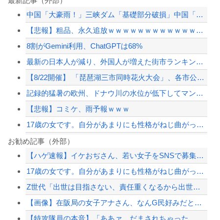
最新記事（外部）
中国「大豪雨！」三峡ダム「基礎部分破損」中国「全力放流！」台風13号「中国上陸予...
【悲報】粗品、永久追放ｗｗｗｗｗｗｗｗｗｗｗｗｗｗｗ（証拠あり）
8割がGemini利用、ChatGPTは68%
最新の日本人が減り、外国人が増えた街市ランキングをご覧下さい→5位川口市、4位京...
【8/22開催】 「琵琶湖三市同時花火大会」、各市公式「そんな花火大会は存在しな...
記録的猛暑の欧州、ドナウ川の水位が低下してマンモスの骨や沈没したドイツ軍の戦艦が...
【悲報】コミケ、雨予報ｗｗｗ
17歳の女です。自分があまりにも性格がねじ曲がっていてどう矯正したらいいのか分か...
8割がGemini利用、ChatGPTは68%
お勧め記事（外部）
【ハゲ速報】イケおぢさん、若い女子をSNSで募集した結果（画像あり）
【画像】元暴走族のヤンキー女子高生が「可愛すぎるｗｗｗｗ」ﾊﾟｼｬ!!⇒
17歳の女です。自分があまりにも性格がねじ曲がっていてどう矯正したらいいのか分か...
【速報】熊本県知事「報道に強い不満・苦情が寄せられている」→TBSの報道特集がま...
Z世代「出世は目指さない、責任重くなるから出世したくない」←これ
なぜフランス人はこれほど日本が好きなのか？…中国ネット「中国と北朝鮮を除いて日本...
【画像】在阪局の女子アナさん、なんG民好みだと話題に
【配信者】「金バエ」のSNS更新が1週間途絶え、様々な憶測が飛び交う。1週間ぶり...
【特攻隊員の本音】「ああァ、だまされちゃった。今度生れる時はアメリカへ生れるぞ」...
【緊急速報】NYで警官が黒人男性の首を絞め、暴動第二波不可避へ