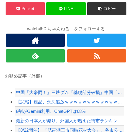
Pocket
LINE
コピー
watch＠２ちゃんねる をフォローする
お勧め記事（外部）
中国「大豪雨！」三峡ダム「基礎部分破損」中国「全力放流！」台風13号「中国上陸予測」...
【悲報】粗品、永久追放ｗｗｗｗｗｗｗｗｗｗｗｗｗｗｗ（証拠あり）
8割がGemini利用、ChatGPTは68%
最新の日本人が減り、外国人が増えた街市ランキングをご覧下さい→5位川口市、4位京都市...
【8/22開催】 「琵琶湖三市同時花火大会」、各市公式「そんな花火大会は存在しない」...