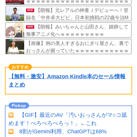
ｗｗｗｗｗｗｗｗｗｗｗｗｗｗｗｗｗｗｗｗｗ
ｗｗｗ
【朗報】元レアルの神童Ｊデビューへ！登
NEW
録名「中井卓大ピピ」日本初挑戦の22歳今治M
Fが開幕戦に先発
【朗報】みいちゃんと山田さん、鎮静して
NEW
無事アニメ化へｗｗｗｗｗｗｗｗｗ
【画像】例の美人すぎるおにぎり屋さん、裏で
おっさんが握っていたｗｗｗｗｗｗｗｗｗｗｗ
ｗｗｗｗｗｗ
【無料・激安】Amazon Kindle本のセール情報
まとめ
【GIF】最近のAV「汚いおっさんがマ○コ舐
めます！ぺろぺろぺろっ！」←これ
8割がGemini利用、ChatGPTは68%