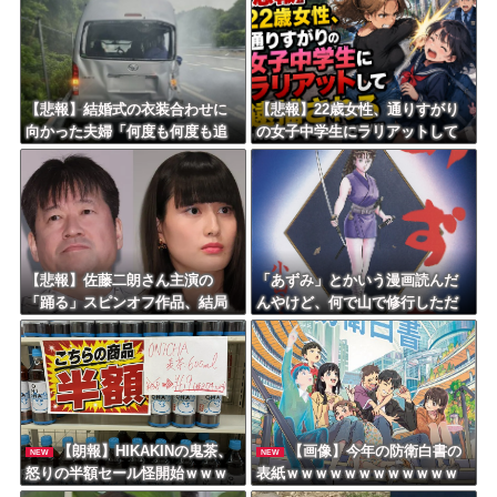
8/4のニュース
日本旅行キャンセルすべきか…1万年ぶり史上最大級の火山の兆し＝韓国の反応
更新中止のお知らせ
【悲報】結婚式の衣装合わせに
【悲報】22歳女性、通りすがり
向かった夫婦「何度も何度も追
の女子中学生にラリアットして
海外「おめでとうタキ！」リヴァプール南野がバースデーゴール！！
突され…何が目的か本当に理解
逮捕されるｗｗｗｗｗｗｗｗｗ
できない」東名高速で続いた約1.
ｗｗｗｗ
7キロの追突
Powered by livedoor 相互RSS
【悲報】佐藤二朗さん主演の
「あずみ」とかいう漫画読んだ
「踊る」スピンオフ作品、結局
んやけど、何で山で修行しただ
撮影中止が決定ｗｗｗｗｗｗｗ
けの子供達があんなに強いんや
ｗｗ
【朗報】HIKAKINの鬼茶、
【画像】今年の防衛白書の
NEW
NEW
怒りの半額セール怪開始ｗｗｗ
表紙ｗｗｗｗｗｗｗｗｗｗｗｗ
ｗｗｗｗｗｗｗｗｗｗｗ
ｗｗｗｗｗｗｗ