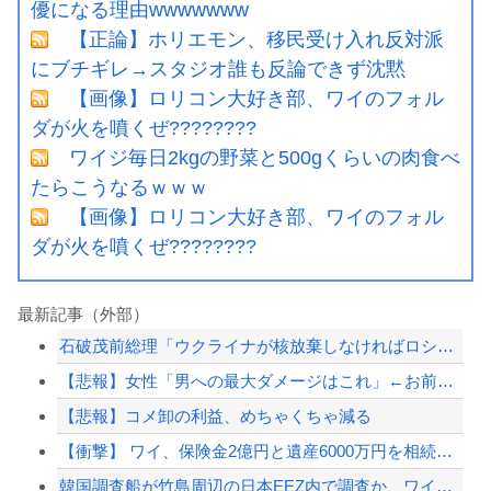
優になる理由wwwwwww
【正論】ホリエモン、移民受け入れ反対派
にブチギレ→スタジオ誰も反論できず沈黙
【画像】ロリコン大好き部、ワイのフォル
ダが火を噴くぜ????????
ワイジ毎日2kgの野菜と500gくらいの肉食べ
たらこうなるｗｗｗ
【画像】ロリコン大好き部、ワイのフォル
ダが火を噴くぜ????????
最新記事（外部）
石破茂前総理「ウクライナが核放棄しなければロシア侵攻しなかった」！
【悲報】女性「男への最大ダメージはこれ」←お前ら耐えられる？
【悲報】コメ卸の利益、めちゃくちゃ減る
【衝撃】 ワイ、保険金2億円と遺産6000万円を相続したら「こう」なった・・・
韓国調査船が竹島周辺の日本EEZ内で調査か、ワイヤのようなもの海中に投入…外務省...