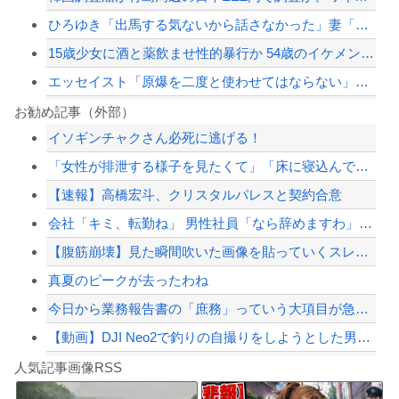
ひろゆき「出馬する気ないから話さなかった」妻「それでも不誠実だろ」→離婚協議へｗ...
15歳少女に酒と薬飲ませ性的暴行か 54歳のイケメン逮捕
エッセイスト「原爆を二度と使わせてはならない」⇒「もちろん中国の核も非難する？」...
スマホゲー業界、終わりの始まり…倒産件数が過去最多ペース「数億円かけても爆ﾀﾋ」
お勧め記事（外部）
イソギンチャクさん必死に逃げる！
【悲報】ゴルゴさん、高額報酬のくせに無茶すぎる依頼ばかりでお疲れ気味ｗｗｗｗｗ
「女性が排泄する様子を見たくて」「床に寝込んでしまった」女子トイレに侵入した疑い...
PTA会長「PTA参加拒否した親へ最終警告。こうなってもいい？」
【速報】高橋宏斗、クリスタルパレスと契約合意
【画像】移民についての日本人の本音、だいたいこれｗｗｗｗ
会社「キミ、転勤ね」 男性社員「なら辞めますわ」 → 凄いことになるｗｗｗｗｗｗ
【配信者】「金バエ」のSNS更新が1週間途絶え、様々な憶測が飛び交う。1週間ぶり...
【腹筋崩壊】見た瞬間吹いた画像を貼っていくスレｗｗｗｗ
【緊急速報】NYで警官が黒人男性の首を絞め、暴動第二波不可避へ
真夏のピークが去ったわね
今日から業務報告書の「庶務」っていう大項目が急に廃止されたんだけど意味不明すぎる
【動画】DJI Neo2で釣りの自撮りをしようとした男の悲劇（ノ∇`）
Powered by livedoor 相互RSS
【焦ったほうがいい】中国人「日本人評論家がBYDのラッコの装備を褒めてるけど中国...
人気記事画像RSS
しんのすけ「ギアスを手に入れたゾ」