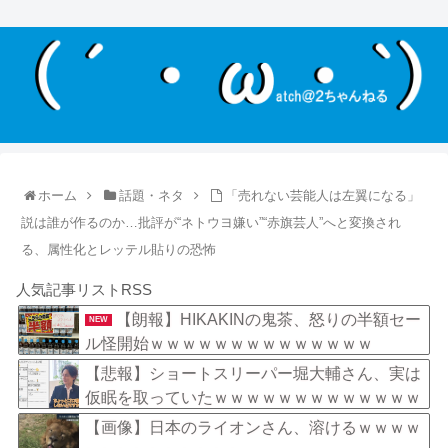
ホーム
話題・ネタ
「売れない芸能人は左翼になる」
説は誰が作るのか…批評が“ネトウヨ嫌い”“赤旗芸人”へと変換され
る、属性化とレッテル貼りの恐怖
人気記事リストRSS
【朗報】HIKAKINの鬼茶、怒りの半額セー
NEW
ル怪開始ｗｗｗｗｗｗｗｗｗｗｗｗｗｗ
【悲報】ショートスリーパー堀大輔さん、実は
仮眠を取っていたｗｗｗｗｗｗｗｗｗｗｗｗｗ
ｗｗ
【画像】日本のライオンさん、溶けるｗｗｗｗ