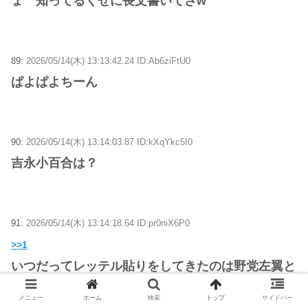
ょ 知ってるくせに長文書いてさw
89:
2026/05/14(木) 13:13:42.24 ID:Ab6ziFtU0
ぱよぱよちーん
90:
2026/05/14(木) 13:14:03.87 ID:kXqYkc5I0
吉永小百合は？
91:
2026/05/14(木) 13:14:18.64 ID:pr0niX6P0
>>1
いつだってレッテル貼りをしてきたのは野党左翼と
保守のフリをした壺左翼
メニュー
ホーム
検索
トップ
サイドバー