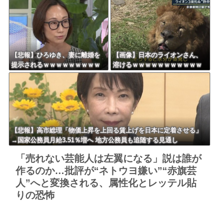
【悲報】ひろゆき、妻に離婚を
【画像】日本のライオンさん、
提示されるｗｗｗｗｗｗｗｗｗ
溶けるｗｗｗｗｗｗｗｗｗｗｗ
ｗｗｗｗｗｗｗ
ｗｗｗ
【悲報】高市総理「物価上昇を上回る賃上げを日本に定着させる」
→国家公務員月給3.51％増へ 地方公務員も追随する見通し
「売れない芸能人は左翼になる」説は誰が
作るのか…批評が“ネトウヨ嫌い”“赤旗芸
人”へと変換される、属性化とレッテル貼
りの恐怖