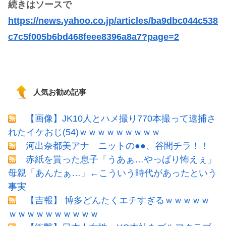
続きはソースで
https://news.yahoo.co.jp/articles/ba9dbc044c538
c7c5f005b6bd468feee8396a8a7?page=2
人気お勧め記事
【画像】JK10人とハメ撮り770本撮って逮捕さ
れたイケおじ(54)ｗｗｗｗｗｗｗｗｗ
河出奈都美アナ ニットの●●、谷間チラ！！
赤紙を貰った息子「うあぁ…やっぱり怖えぇ」
母親「あんたぁ…」←こういう時代があったという
事実
【吉報】 博多どんたくエチすぎるｗｗｗｗｗ
ｗｗｗｗｗｗｗｗｗｗ