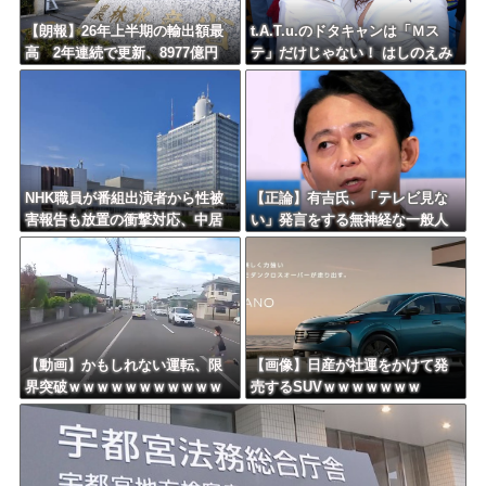
【朗報】26年上半期の輸出額最
t.A.T.u.のドタキャンは「Ｍス
高 2年連続で更新、8977億円
テ」だけじゃない！ はしのえみ
農水省「インバウンドの増加に
「来なかったんですよ…」
伴い、日本食の認知度が向上」
NHK職員が番組出演者から性被
【正論】有吉氏、「テレビ見な
害報告も放置の衝撃対応、中居
い」発言をする無神経な一般人
正広と国分太一の事例もNHKは
に憤慨ｗｗｗｗｗｗｗ
「加害者を守る」のか、指摘さ
れる“隠蔽体質”
【動画】かもしれない運転、限
【画像】日産が社運をかけて発
界突破ｗｗｗｗｗｗｗｗｗｗｗ
売するSUVｗｗｗｗｗｗｗ
ｗｗｗｗｗｗ