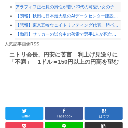
アラフィフ正社員の男性が若い20代の可愛い女の子以外には挨拶をしない
【緊急速報】NYで警官が黒人男性の首を絞め、暴動第二波不可避へ
【朗報】秋田に日本最大級のAIデータセンター建設へ 総事業費2兆円、UAEが巨額...
【悲報】東京五輪ウェイトリフティング代表、卵パックを盗んで逮捕ｗｗｗｗｗｗｗ
【動画】サッカーの試合中の落雷で選手1人が死亡、12人が負傷した事故。
Powered by livedoor 相互RSS
アガサ博士「今日はみんなでうなぎを食べに行くぞい」
人気記事画像RSS
【かっけぇ…】あのまとめ管理人が“世の中お金じゃない”に共感‥‥「お金で忖度ばか...
ニトリ会長、円安に苦言 利上げ見送りに
「不満」 1ドル＝150円以上の円高を望む
8/4のニュース
日本旅行キャンセルすべきか…1万年ぶり史上最大級の火山の兆し＝韓国の反応
更新中止のお知らせ
海外「おめでとうタキ！」リヴァプール南野がバースデーゴール！！
Twitter
Facebook
はてブ
Powered by livedoor 相互RSS