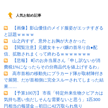
人気お勧め記事
【画像】影山優佳のメイド服姿がエッチすぎる
と話題ｗｗｗｗ
山之内すず、意外とお胸が大きかった
【閲覧注意】元臆女キャバ嬢の首吊り自●配
信、拡散されまくって終わるｗｗｗｗｗｗｗ
【悲報】 町のお弁当屋さん「申し訳ないが消
費税1%になったらその分商品代を値上げするわ」
高市首相の移動先にプラカード隊が取材陣付き
で展開、だが首相側に完全スルーされてしまった結
果……
【予算100万】 市長「特定外来生物クビアカは
気持ち悪い虫だしそんな需要ないと思う」1匹300
円相当の報奨金→初日に42万取られ焦り