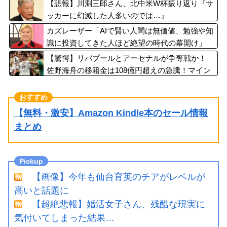
【悲報】川淵三郎さん、北中米W杯振り返り『サ
ッカーに幻滅した人多いのでは…』
カズレーザー「AIで賢い人間は無価値、勉強や知
識に投資してきた人ほど絶望の時代の幕開け」
【驚愕】リバプールとアーセナルが争奪戦か！
佐野海舟の移籍金は108億円超えの急騰！マイン
ツ幹部も認める衝撃オファーの可能性
【無料・激安】Amazon Kindle本のセール情報
まとめ
【画像】今年も仙台育英のチアがレベルが
高いと話題に
【超絶悲報】婚活女子さん、残酷な現実に
気付いてしまった結果…