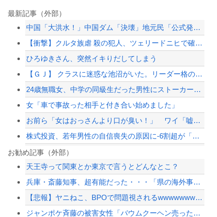
最新記事（外部）
中国「大洪水！」中国ダム「決壊」地元民「公式発表より死者多い！」中国政府「住民拘...
【衝撃】クルタ族虐 殺の犯人、ツェリードニヒで確定！クロロの演劇のせいで2人も無...
ひろゆきさん、突然イキりだしてしまう
【ＧＪ】 クラスに迷惑な池沼がいた。リーダー格のＡ「なんで支援学級に入れないんで...
24歳無職女、中学の同級生だった男性にストーカーして逮捕 全く親しくないのに20...
女「車で事故った相手と付き合い始めました」
お前ら「女はおっさんより口が臭い！」 ワイ「嘘つけバーカｗ」⇒w
株式投資、若年男性の自信喪失の原因に-6割超が「人生の敗者」自認
「外国人は日本人と同じ生活者で、地域の担い手」…多文化共生実現への提言、全国知事...
お勧め記事（外部）
天王寺って関東とか東京で言うとどんなとこ？
イオン爆発事故、原因はLPG漏れか…経産省が全国一斉点検
兵庫・斎藤知事、超有能だった・・・「県の海外事務所はすべて閉鎖で。直営する意味な...
【速報】 中国、ガチで逝く
【悲報】ヤニねこ、BPOで問題視されるwwwwwwwwwwwwwwwwwwwww...
【悲報】東京五輪ウェイトリフティング代表、卵パックを盗んで逮捕ｗｗｗｗｗｗｗ
ジャンポケ斉藤の被害女性「バウムクーヘン売ったりTikTokライブしててムカつい...
【配信者】「金バエ」のSNS更新が1週間途絶え、様々な憶測が飛び交う。1週間ぶり...