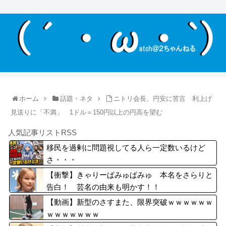
ホーム
話題・ネタ
ニトリ会長、円安に苦言 利上げ
見送りに「不満」 1ドル＝150円以上の円高を望む
人気記事リストRSS
移民を過剰に問題視してる人ら一定数いるけど
さ・・・
【衝撃】きゃりーぱみゅぱみゅ 本名をさらりと
告白！ 芸名の由来も明かす！！
【動画】新型のさすまた、限界突破ｗｗｗｗｗｗ
ｗｗｗｗｗｗｗ