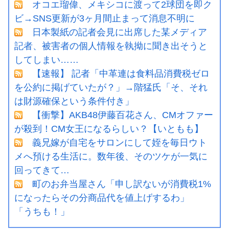
オコエ瑠偉、メキシコに渡って2球団を即ク
ビ→SNS更新が3ヶ月間止まって消息不明に
日本製紙の記者会見に出席した某メディア
記者、被害者の個人情報を執拗に聞き出そうと
してしまい……
【速報】 記者「中革連は食料品消費税ゼロ
を公約に掲げていたが？」→階猛氏「そ、それ
は財源確保という条件付き」
【衝撃】AKB48伊藤百花さん、CMオファー
が殺到！CM女王になるらしい？【いともも】
義兄嫁が自宅をサロンにして姪を毎日ウト
メへ預ける生活に。数年後、そのツケが一気に
回ってきて…
町のお弁当屋さん「申し訳ないが消費税1%
になったらその分商品代を値上げするわ」
「うちも！」