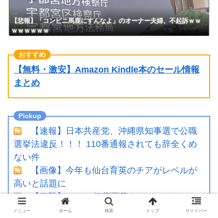
【悲報】「コンビニ馬鹿にすんなよ」のオーナー夫婦、不起訴ｗｗ
ｗｗｗｗｗｗ
【無料・激安】Amazon Kindle本のセール情報
まとめ
【速報】日本共産党、沖縄県知事選で公職
選挙法違反！！！ 110番通報されても辞全くめ
ない件
【画像】今年も仙台育英のチアがレベルが
高いと話題に
【衝撃】AKB48伊藤百花さん、CMオファー
が殺到！CM女王になるらしい？【いともも】
メニュー
ホーム
検索
トップ
サイドバー