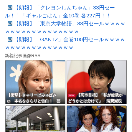
【朗報】「クレヨンしんちゃん」33円セー
ル！！「ギャルごはん」全10巻 各227円！！
【朗報】「東京大学物語」88円セールｗｗｗｗ
ｗｗｗｗｗｗｗｗｗｗｗｗｗｗ
【朗報】「GANTZ」全巻100円セールｗｗｗｗ
ｗｗｗｗｗｗｗｗｗｗｗｗｗ
新着記事画像RSS
【衝撃】きゃりーぱみゅぱみ
【高市首相】「私が総裁か
NEW
ゅ 本名をさらりと告白！ 芸
どうかとは分けて」 消費減税
名の由来も明かす！！
「2年後に私の責任で戻す」発言
を説明