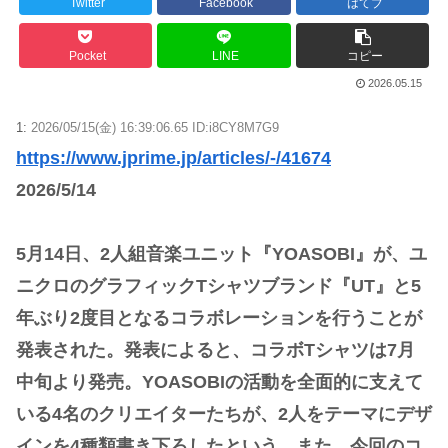
Twitter
Facebook
はてブ
Pocket
LINE
コピー
2026.05.15
1:
2026/05/15(金) 16:39:06.65 ID:i8CY8M7G9
https://www.jprime.jp/articles/-/41674
2026/5/14
5月14日、2人組音楽ユニット『YOASOBI』が、ユ
ニクロのグラフィックTシャツブランド『UT』と5
年ぶり2度目となるコラボレーションを行うことが
発表された。発表によると、コラボTシャツは7月
中旬より発売。YOASOBIの活動を全面的に支えて
いる4名のクリエイターたちが、2人をテーマにデザ
インを4種類書き下ろしたという。また、今回のコ