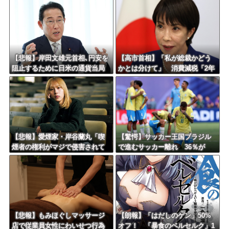
Powered by livedoor 相互RSS
【悲報】岸田文雄元首相､円安を
【高市首相】「私が総裁かどう
阻止するために日米の通貨当局
かとは分けて」 消費減税「2年
が実施した為替介入は｢一時しの
後に私の責任で戻す」発言を説
ぎに過ぎない｣との認識を示す
明
【悲報】愛煙家・岸谷蘭丸「喫
【驚愕】サッカー王国ブラジル
煙者の権利がマジで侵害されて
で進むサッカー離れ 36％が
る」と私見 「いくら税金を
「関心なし」
我々が払ってるんだと」
【悲報】もみほぐしマッサージ
【朗報】「はだしのゲン」50%
店で従業員女性にわいせつ行為
オフ！ 「暴食のベルセルク」1