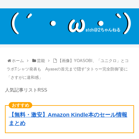
ホーム
芸能
【画像】YOASOBI、「ユニクロ」とコ
ラボTシャツ発表も Ayaseの首元まで隠す“タトゥー完全防御”姿に
「さすがに違和感」
人気記事リストRSS
【無料・激安】Amazon Kindle本のセール情報
まとめ