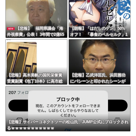
【悲報】 福岡県議会「海
【朗報】「はだしのゲン」50%
NEW
外視察費」公表！ 3年間で2億65
オフ！ 「暴食のベルセルク」1
00万円ｗｗｗｗｗｗｗｗｗ
4巻無料ｗｗｗｗｗｗ
【悲報】高木美帆の国民栄誉賞
【悲報】乙武洋匡氏、浜田雅功
受賞副賞《包丁10本》に高市総
にパシーンと叩かれたシーンが
理の名前も刻印ｗｗｗｗｗｗｗ
オンエアされず「障害者相手だ
ｗｗ
と放送されなくなる。俺、逆差
別だと思って」
【悲報】サイバーコネクトツーの松山氏、JUMP公式にブロックされ
るｗｗｗｗｗｗｗｗｗｗｗ