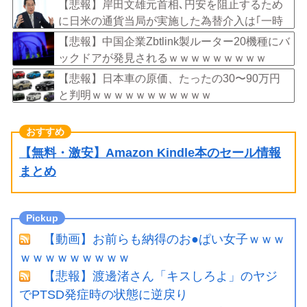
我々が払ってるんだと」
【悲報】岸田文雄元首相､円安を阻止するため
に日米の通貨当局が実施した為替介入は｢一時
しのぎに過ぎない｣との認識を示す
【悲報】中国企業Zbtlink製ルーター20機種にバ
ックドアが発見されるｗｗｗｗｗｗｗｗｗ
【悲報】日本車の原価、たったの30〜90万円
と判明ｗｗｗｗｗｗｗｗｗｗｗ
【無料・激安】Amazon Kindle本のセール情報
まとめ
【動画】お前らも納得のお●ぱい女子ｗｗｗ
ｗｗｗｗｗｗｗｗｗ
【悲報】渡邊渚さん「キスしろよ」のヤジ
でPTSD発症時の状態に逆戻り