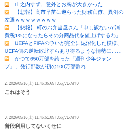
山之内すず、意外とお胸が大きかった
【悲報】高市早苗に逆らった財務官僚、異例の
左遷ｗｗｗｗｗｗｗｗ
【悲報】 町のお弁当屋さん「申し訳ないが消
費税1%になったらその分商品代を値上げするわ」
UEFAとFIFAの争いが完全に泥沼化した模様、
UEFA側の逆転敗北すらあり得るような情勢に……
かつて650万部を誇った「週刊少年ジャン
プ」、発行部数が初の100万部割れ
2:
2026/05/16(土) 11:46:35.65 ID:qgVLx/dY0
これはそう
3:
2026/05/16(土) 11:46:51.85 ID:qgVLx/dY0
普段利用してないくせに