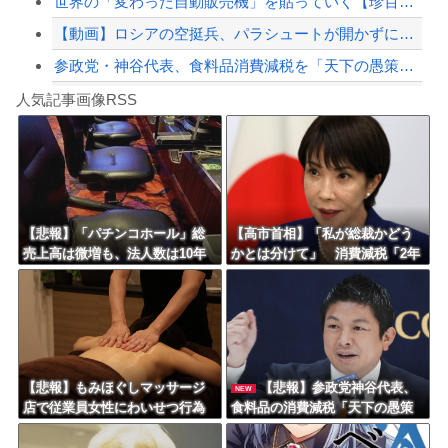
世界の「変わった自動販売機」を貼っていく【珍百景】
【動画】ロシアの空挺兵、パラシュートが開かずに墜落してしまう。
参政党・神谷代表、食料品消費減税を「天下の愚策だ」と痛烈批判！
Powered by livedoor 相互RSS
【リスク3倍】お前ら「認知症」になりたくないなら酒をやめろ
人気記事画像RSS
白石「あ、あきら様……？」あきら「……白石」
8/4のニュース
日本旅行キャンセルすべきか…1万年ぶり史上最大級の火山の兆し＝韓国の反応
更新中止のお知らせ
【悲報】「パチンコホール」総
【高市首相】「私が総裁かどう
売上高は微増も、法人数は10年
かとは分けて」 消費減税「2年
海外「おめでとうタキ！」リヴァプール南野がバースデーゴール！！
間で半減 黒字企業割合は5年ぶ
後に私の責任で戻す」発言を説
りに7割超え
明
Powered by livedoor 相互RSS
【悲報】もみほぐしマッサージ
【悲報】参政党神谷代表、
NEW
店で従業員女性にわいせつ行為
食料品の消費減税「天下の愚策
かで男を逮捕ｗｗｗｗｗｗｗｗ
だ」と批判ｗｗｗｗｗｗｗｗｗ
ｗ
ｗｗｗ