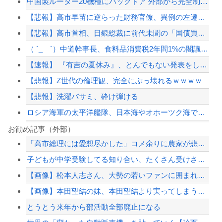
中国製ルーター20機種にバックドア 外部から完全制御できる機能が仕込まれていた
【悲報】高市早苗に逆らった財務官僚、異例の左遷ｗｗｗｗｗｗｗｗ
【悲報】高市首相、日銀総裁に前代未聞の「国債買い入れ」を要請
（ ´_ゝ`）中道幹事長、食料品消費税2年間1%の閣議決定を批判 → 記者「中道...
【速報】 『有吉の夏休み』、とんでもない発表をしてしまう！！！！！
【悲報】Z世代の倫理観、完全にぶっ壊れるｗｗｗｗ
【悲報】洗濯バサミ、砕け弾ける
ロシア海軍の太平洋艦隊、日本海やオホーツク海で軍事演習開始…ウクライナ支援続ける...
非現実的なリベラル政策をゴリ押しした東京大学、貯金から無駄金を垂れ流しまくった結...
お勧め記事（外部）
「高市総理には愛想尽かした」コメ余りに農家が悲鳴 売値は生産原価の半分以下に…肥...
【画像】田中みな実さん、妊娠中とは思えないヒール姿で登場してしまう
子どもが中学受験してる知り合い、たくさん受けさせてるけど合格したの通えない距離の...
【悲報】広告代理店が流行らせようとしてガチで失敗したものｗｗｗ
【画像】松本人志さん、大勢の若いファンに囲まれてご満悦ｗｗｗｗｗｗ
消費税減税に反対していた財務省の面目が丸潰れに、減税が決まった途端に市場が動き出...
【画像】本田望結の妹、本田望結より実ってしまうｗｗｗｗｗｗｗｗ
【配信者】「金バエ」のSNS更新が1週間途絶え、様々な憶測が飛び交う。1週間ぶり...
とうとう来年から部活動全部廃止になる
【緊急速報】NYで警官が黒人男性の首を絞め、暴動第二波不可避へ