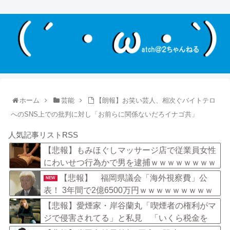
ホーム
芸能
【朗報】お笑い芸人、相次ぐバイトテロ
へのSNS上での批判に対し「お前らに関係ないだろイナゴ共」
人気記事リストRSS
【悲報】もみほぐしマッサージ店で従業員女性
にわいせつ行為かで男を逮捕ｗｗｗｗｗｗｗｗ
ｗ
【悲報】 福岡県議会「海外視察費」公
NEW
表！ 3年間で2億6500万円ｗｗｗｗｗｗｗｗｗ
【悲報】愛煙家・岸谷蘭丸「喫煙者の権利がマ
ジで侵害されてる」と私見 「いくら税金を