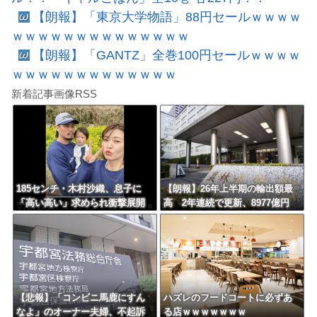
【朗報】「東京大学物語」88円セールｗｗｗｗ
ｗｗｗｗｗｗｗｗｗｗｗｗｗｗ
【朗報】「GANTZ」全巻100円セールｗｗｗｗ
ｗｗｗｗｗｗｗｗｗｗｗｗｗ
新着記事画像RSS
185センチ・木村沙織、息子に
【朗報】26年上半期の輸出額最
「高い高い」求められ衝撃展開
高 2年連続で更新、8977億円
激白 ｗｗｗｗｗｗｗｗｗｗ
農水省「インバウンドの増加に
伴い、日本食の認知度が向上」
【悲報】「コンビニ馬鹿にすん
ハズレのフードコートに必ずあ
なよ」のオーナー夫婦、不起訴
る店ｗｗｗｗｗｗｗ