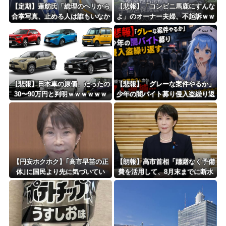
更新中止のお知らせ
【定期】蓮舫氏「総理のヘリから
【悲報】「コンビニ馬鹿にすんな
合掌写真、止める人は誰もいなか
よ」のオーナー夫婦、不起訴ｗｗ
海外「おめでとうタキ！」リヴァプール南野がバースデーゴール！！
ったの？」「あまりにも愕然」
ｗｗｗｗｗｗ
Powered by livedoor 相互RSS
【悲報】日本車の原価、たったの
【悲報】「グレーな案件やるか」
30〜90万円と判明ｗｗｗｗｗｗ
少年の闇バイト募り侵入盗繰り返
ｗｗｗｗｗ
す 容疑で中学生2人含む7人逮
捕・・・
【円安ホクホク】｢高市早苗の正
【朗報】高市首相「躊躇なく予備
体｣に国民より先に気づいてい
費を活用して、8月末までに断水
た…海外投資家が｢日本経済を壊
解消を目指す」 熊本地震
す首相｣だと確信した残念発言