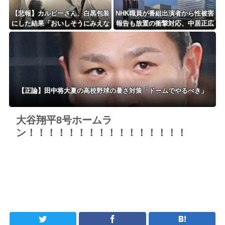
【悲報】カルビーさん、白黒包装
NHK職員が番組出演者から性被害
にした結果「おいしそうにみえな
報告も放置の衝撃対応、中居正広
い」4週連続減・・・
と国分太一の事例もNHKは「加害
者を守る」のか、指摘される“隠
蔽体質”
【正論】田中将大夏の高校野球の暑さ対策「ドームでやるべき」
大谷翔平8号ホームラ
ン！！！！！！！！！！！！！！！！