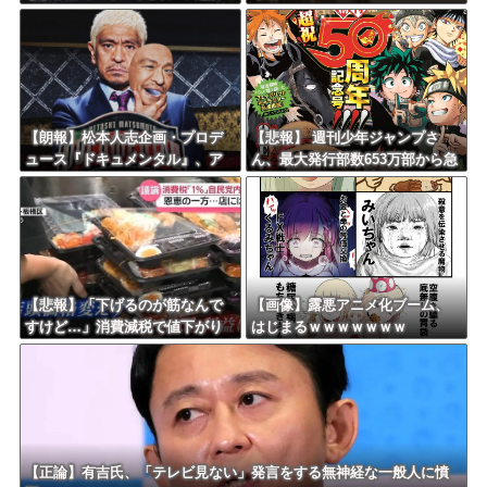
ｗｗｗｗｗｗｗｗ
【朗報】松本人志企画・プロデ
【悲報】 週刊少年ジャンプさ
ュース『ドキュメンタル』、ア
ん、最大発行部数653万部から急
メリカで初の制作が決定！ 海
降下でついに100万部を割ってし
外タイトル『LOL』として世界2
まうｗｗｗｗｗｗｗ
5ヶ国・地域で展開
【悲報】「下げるのが筋なんで
【画像】露悪アニメ化ブーム、
すけど…」消費減税で値下がり
はじまるｗｗｗｗｗｗｗ
する分と同じだけ商品を値上げ
して店頭価格を変えない店も…
【正論】有吉氏、「テレビ見ない」発言をする無神経な一般人に憤