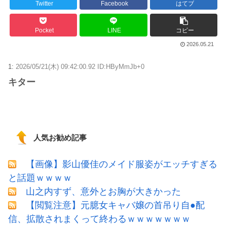
Twitter
Facebook
はてブ
Pocket
LINE
コピー
2026.05.21
1:
2026/05/21(木) 09:42:00.92 ID:HByMmJb+0
キター
人気お勧め記事
【画像】影山優佳のメイド服姿がエッチすぎる
と話題ｗｗｗｗ
山之内すず、意外とお胸が大きかった
【閲覧注意】元臆女キャバ嬢の首吊り自●配
信、拡散されまくって終わるｗｗｗｗｗｗｗ