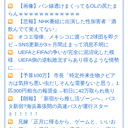
【画像】パン線透けまくってるOLの尻たま
らんｗｗｗｗｗｗｗｗｗｗｗｗ
【悲報】NHK番組に出演した性加害者「酒
飲んでて覚えてない」
オコエ瑠偉、メキシコに渡って2球団を即ク
ビ→SNS更新が3ヶ月間止まって消息不明に
UEFAとFIFAの争いが完全に泥沼化した模
様、UEFA側の逆転敗北すらあり得るような情勢
に……
【予算100万】 市長「特定外来生物クビア
カは気持ち悪い虫だしそんな需要ないと思う」1
匹300円相当の報奨金→初日に42万取られ焦り
【朗報】「新宿から推し活ゾーンへ」バス
タ新宿?海浜幕張間の高速バスが運行スター
ト！！！！！
兄嫁「正月に帰るから、ゲームと、いいお