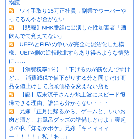
物議
ワイ手取り15万正社員→副業でウーバーや
ってるんやが金がない
【悲報】NHK番組に出演した性加害者「酒
飲んでて覚えてない」
UEFAとFIFAの争いが完全に泥沼化した模
様、UEFA側の逆転敗北すらあり得るような情勢
に……
【消費税率1％】 「下げるのが筋なんですけ
ど…」消費減税で値下がりする分と同じだけ商
品を値上げして店頭価格を変えない店も
【謎】広末涼子さんが地上波にスピード復
帰できる理由、誰にも分からない・・・
兄嫁「正月に帰るから、ゲームと、いいお
肉と酒と、お風呂グッズの準備しとけよ」寝起
きの私「知るかボケ」兄嫁「キィィィィ
ー！！！！」私「あ…」