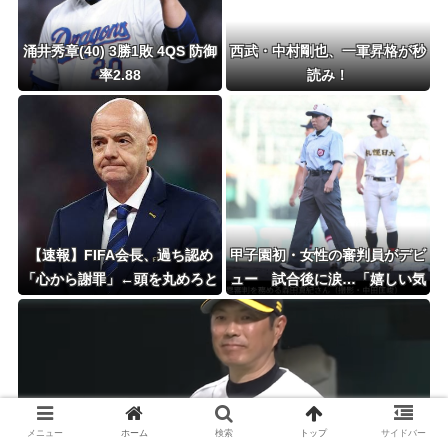
涌井秀章(40) 3勝1敗 4QS 防御
西武・中村剛也、一軍昇格が秒
率2.88
読み！
【速報】FIFA会長、過ち認め
甲子園初・女性の審判員がデビ
「心から謝罪」←頭を丸めろと
ュー 試合後に涙…「嬉しい気
ネットの声ｗｗｗｗｗｗｗｗ
持ちと絶対失敗しちゃいけな
い、それだけでした」
メニュー
ホーム
検索
トップ
サイドバー