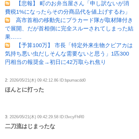
【悲報】 町のお弁当屋さん「申し訳ないが消
費税1%になったらその分商品代を値上げするわ」
高市首相の移動先にプラカード隊が取材陣付き
で展開、だが首相側に完全スルーされてしまった結
果……
【予算100万】 市長「特定外来生物クビアカは
気持ち悪い虫だしそんな需要ないと思う」1匹300
円相当の報奨金→初日に42万取られ焦り
2:
2026/05/21(木) 09:42:12.86 ID:bpumacdd0
ほんとに打った
3:
2026/05/21(木) 09:42:29.58 ID:l3vcyFhR0
二刀流はじまったな