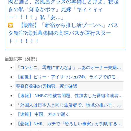
肉と酒と、お風呂グッズの準備しとけよ」寝起
きの私「知るかボケ」兄嫁「キィィィィ
ー！！！！」私「あ…」
【朗報】「新宿から推し活ゾーンへ」バス
タ新宿?海浜幕張間の高速バスが運行スター
ト！！！！！
最新記事（外部）
「コンビニ、馬鹿にすんなよ」→あのオーナー夫婦、不起訴ｗｗｗｗｗｗｗｗｗ
【画像】ビリー・アイリッシュ(24)、ライブで超モリマンスジを強調して炎上ｗｗｗ...
警察官発砲の刃物男、死亡確認
【速報】 NHKの性被害問題、性加害した番組出演者が衝撃告白！
「外国人は日本人と同じ生活者で、地域の担い手」…多文化共生実現への提言、全国知事...
【速報】 中国、ガチで逝く
【悲報】NHK、ガチで『恐ろしい事実』が判明する・・・・・