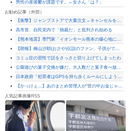
男性の産後鬱が課題です。←女さん「は？」
高市政権「減税します」→財源「これから考えます」
お勧め記事（外部）
【衝撃】ジャンプストアで大量注文→キャンセルを繰り返した32歳女を逮捕 238ア...
【画像あり】えっ、ワイ氏の「貯金」・・・多すぎ・・・？
高市首、自民党内で「独裁だ」と批判され始める
角栓ニュルッ、歯茎グラグラ… 「気持ち悪いネット広告」への苦情が急増
【熊本地震】専門家「イオンモール熊本の爆心地に…喫煙所と自販機」警察・消防「」←...
高市政権「減税します」→財源「これから考えます」
【朗報】檜山沙耶(おさや)伝説のファン、子供ができたおさやへの正直な気持ちを語る...
【配信者】「金バエ」のSNS更新が1週間途絶え、様々な憶測が飛び交う。1週間ぶり...
コミュ症の習性で話をさっさと切り上げてしまったわ
【緊急速報】NYで警官が黒人男性の首を絞め、暴動第二波不可避へ
公園遊びの菓子交換が嫌だ。大人数だと菓子食べ放題みたいになっちゃって身体にも歯に...
日本政府「犯罪者はGPSを持ち歩くルールにしよう。強制は可哀想🥺」
【かっけぇ…】あのまとめ管理人が“世の中お金じゃない”に共感‥‥「お金で忖度ばか...
Powered by livedoor 相互RSS
【動画】名古屋栄で不良外人が警察官を突き飛ばす。逮捕しろやｗｗｗ
人気記事画像RSS
勇者♀「仲間に支払うはずのお金で新しい装備買っちゃったから>>3する」
8/4のニュース
日本旅行キャンセルすべきか…1万年ぶり史上最大級の火山の兆し＝韓国の反応