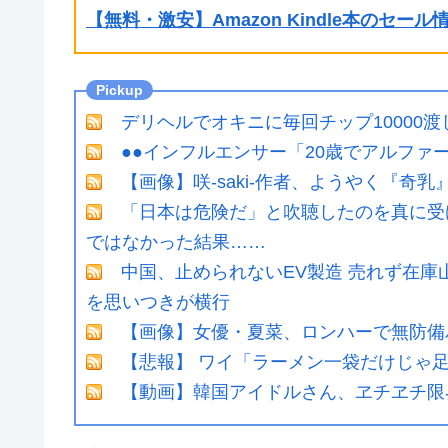
【無料・激安】Amazon Kindle本のセー
デリヘルでオキニに毎回チップ10000渡
●●インフルエンサー「20歳でアルファ
【画像】咲-saki-作者、ようやく『奇
「日本は危険だ」と吹聴したのを真に受
ではなかった結果……
中国、止められないEV製造 売れず在
を思いつきが横行
【画像】女優・夏菜、ロンハーで無防備
【悲報】 ワイ「ラーメン一袋だけじゃ
【動画】韓国アイドルさん、ヱチヱチ限