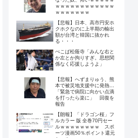
ｗｗｗｗｗｗｗｗｗｗｗｗ
ｗｗｗｗｗｗｗ
【悲報】日本、高市円安ホ
クホクなのに上半期の輸出
額が台湾と韓国に抜かれ
る・・・
ぺこぱ松蔭寺「みんな右と
か左とか拘りすぎ。思想関
係なく応援しようよ」
【悲報】へずまりゅう、熊
本で被災地支援中に発熱…
「緊急で病院に向かい点滴
を打ったら楽に」 回復を
報告
【朗報】「ドラゴン桜」フ
ルカラー 版 全巻70円セー
ルｗｗｗｗｗｗｗｗ スポ
ーツ漫画50％ポイント還元