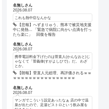
名無しさん
2026.08.07
これも熱中症なんかな
【悲報】へずまりゅう、熊本で被災地支援
中に発熱… 「緊急で病院に向かい点滴を打っ
たら楽に」 回復を報告
名無しさん
2026.08.07
携帯電話料金下げたのは菅直人(かんなおと)じ
ゃなくて「菅義偉(すがよしひで)」だ。 わざ
とか。
【朗報】菅直人元総理、再評価されるｗｗ
ｗｗｗｗｗｗｗｗｗｗｗｗｗｗｗｗ
名無しさん
2026.08.07
マンガでこういう設定あったなぁ 店の中で温
泉が出たので、足湯ビストロという飲み屋を