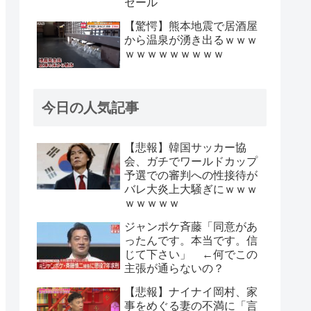
セール
【驚愕】熊本地震で居酒屋
から温泉が湧き出るｗｗｗ
ｗｗｗｗｗｗｗｗｗ
今日の人気記事
【悲報】韓国サッカー協
会、ガチでワールドカップ
予選での審判への性接待が
バレ大炎上大騒ぎにｗｗｗ
ｗｗｗｗｗ
ジャンポケ斉藤「同意があ
ったんです。本当です。信
じて下さい」 ←何でこの
主張が通らないの？
【悲報】ナイナイ岡村、家
事をめぐる妻の不満に「言