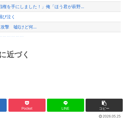
、様々な憶測が飛び交う。1週間ぶり...
権を手にしました！」俺「ほう君が萩野...
、暴動第二波不可避へ
咽び泣く
他社攻撃 嘘ξけど何...
ｗｗｗｗｗｗ
体ランキング、1位大阪市 2位横浜...
Powered by livedoor 相互RSS
意に近づく
が溺れてしまう事故。
最大級の火山の兆し＝韓国の反応
バースデーゴール！！
Pocket
LINE
コピー
2026.05.25