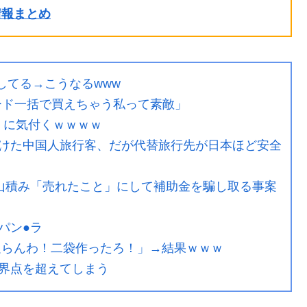
ル情報まとめ
してる→こうなるwww
ード一括で買えちゃう私って素敵」
乳』に気付くｗｗｗｗ
けた中国人旅行客、だが代替旅行先が日本ほど安全
庫山積み「売れたこと」にして補助金を騙し取る事案
パン●ラ
足らんわ！二袋作ったろ！」→結果ｗｗｗ
界点を超えてしまう