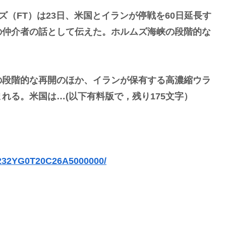
Powered by livedoor 相互RSS
（FT）は23日、米国とイランが停戦を60日延長す
の仲介者の話として伝えた。ホルムズ海峡の段階的な
の段階的な再開のほか、イランが保有する高濃縮ウラ
れる。米国は…(以下有料版で，残り175文字）
R232YG0T20C26A5000000/