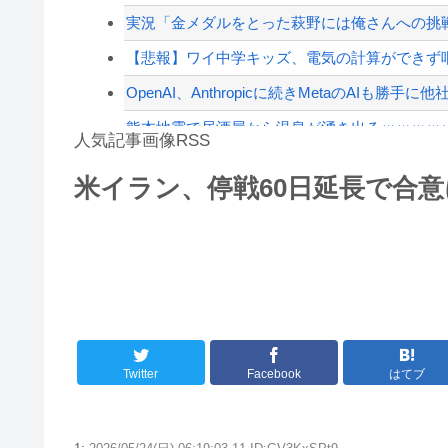
【配信者】「金バエ」のSNS更新が1週間途絶え
実況「金メダルをとった萩野には俺さんへの挑戦
【緊急速報】NYで警官が黒人男性の首を絞め
【悲報】ワイ中学キッズ、電気の計算ができず
OpenAI、Anthropicに続きMetaのAIも勝手に
熊本地震で居酒屋から温泉が湧き出るｗｗｗｗ
人気記事画像RSS
【人口激変】日本人が減り「外国人が増えた」自治
米イラン、停戦60日延長で合
【動画】よく助けられたな。岐阜の川で外国人
8/4のニュース
日本旅行キャンセルすべきか…1万年ぶり史上
更新中止のお知らせ
海外「おめでとうタキ！」リヴァプール南野が
Twitter
Facebook
はてブ