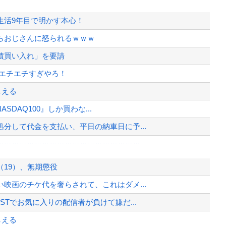
生活9年目で明かす本心！
らおじさんに怒られるｗｗｗ
債買い入れ」を要請
にエチエチすぎやろ！
しえる
SDAQ100』しか買わな...
分して代金を支払い、平日の納車日に予...
ｗｗｗｗｗｗｗｗｗｗｗｗｗｗｗｗｗｗ...
イルで対応してしまい大炎上ｗ
19）、無期懲役
知って卒倒した』←これ
映画のチケ代を奢らされて、これはダメ...
投資信託、11年後に確認した結果……
Tでお気に入りの配信者が負けて嫌だ...
イルで対応してしまい大炎上ｗ
しえる