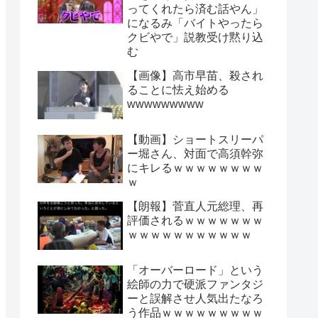
ってくれたら済む話やん」
になるみ「バイトやったら
クビやで」説教受け黙り込
む
【画像】高市早苗、殺され
ることに怯え始める
wwwwwwwww
【動画】ショートスリーパ
ー堀さん、対面で高須幹弥
にキレるｗｗｗｗｗｗｗｗ
ｗ
【朗報】菅直人元総理、再
評価されるｗｗｗｗｗｗｗ
ｗｗｗｗｗｗｗｗｗｗｗ
「オーバーロード」という
絵師の力で硬派ファンタジ
ーと誤解させ人気出たなろ
う作品ｗｗｗｗｗｗｗｗｗ