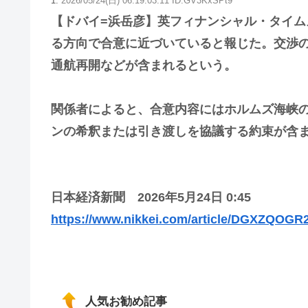
1:
2026/05/24(日) 06:19:03.11 ID:GV3KxSPt9
【ドバイ=浜岳彦】英フィナンシャル・タイムズ
る方向で合意に近づいていると報じた。交渉
通航再開などが含まれるという。
関係者によると、合意内容にはホルムズ海峡
ンの希釈または引き渡しを協議する約束が含ま
日本経済新聞 2026年5月24日 0:45
https://www.nikkei.com/article/DGXZQOG
人気お勧め記事