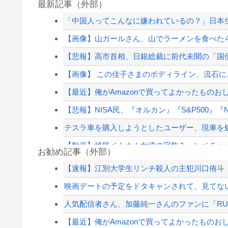
最新記事（外部）
「中国人ってこんなに嫌われているの？」日本
【画像】山ガールさん、山でラーメンを食べた
【悲報】高市首相、日銀総裁に前代未聞の「国
【画像】 この佳子さまのボディライン、流石
【最近】俺がAmazonで買ってよかったものお
【悲報】NISA民、『オルカン』『S&P500』『NA
テスラ車を購入しようとしたユーザー、現車を処
【動画】移民ベトナム女達の宅飲み、レベチｗｗ
お勧め記事（外部）
秋田県職員さん、会見をバスローブ＆喫煙スタ
【速報】江別大学生リンチ殺人の主犯川口侑斗（
【画像】ママ『息子が妊娠させた女が30代だと
映画デートの予定をドタキャンされて、見てない
【投資の闇】「銀行なら安心」と思って買った
人気配信者さん、加藤純一さんのファンに「RUS
秋田県職員さん、会見をバスローブ＆喫煙スタ
【最近】俺がAmazonで買ってよかったものお