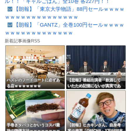
ル！！「ギャルごはん」全10巻 各227円！！
【朗報】「東京大学物語」88円セールｗｗｗｗ
ｗｗｗｗｗｗｗｗｗｗｗｗｗｗ
【朗報】「GANTZ」全巻100円セールｗｗｗｗ
ｗｗｗｗｗｗｗｗｗｗｗｗｗ
新着記事画像RSS
ハズレのフードコートに必ずあ
【悲報】番組出演者「飲酒して
る店ｗｗｗｗｗｗｗ
いたため記憶にないが真実であ
れば申し訳ない」 NHK職員が
出演者から性被害
手巻きタバコとかいうコスパ最
【朗報】ヒカキンさん、自身考
強の喫煙方法ｗｗｗｗｗｗｗｗ
案の麦茶「ONICHA」1万4400本