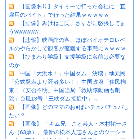
【画像あり】タイミーで行った会社に「直
雇用のバイト」で行った結果ｗｗｗｗｗ
【画像】みけねこ氏、さすがに怒張してま
うwwwwww
【悲報】映画館の客、ほぼバイオテロレベ
ルのやらかしで観客が避難する事態にｗｗｗｗ
【ひまわり学級】支援学級に名前は必要な
のか
中国「大洪水！」中国ダム「決壊」地元民
「公式発表より死者多い！」中国政府「住民拘
束！（安否不明」中国当局「救助隊動画も削
除」台風13号「三峡ダム接近中」→
【画像】どのママのお●ぱいチュパチュパし
たい？
【画像】 「キム兄」こと芸人・木村祐一さ
ん（63歳）、最新の松本人志さんとのツーショ