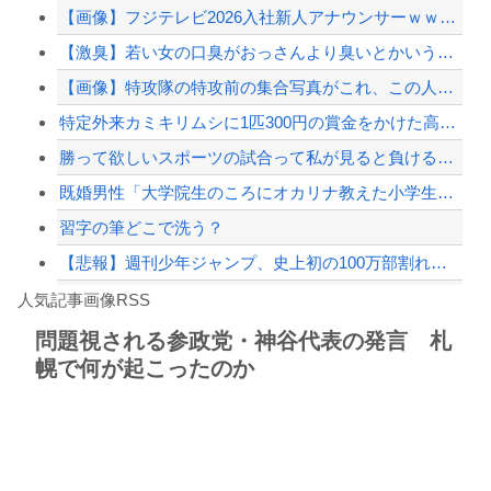
【画像】フジテレビ2026入社新人アナウンサーｗｗｗｗｗｗｗｗｗ
【言葉狩り】「ママ応援」が炎上して謝罪…もう何も言えない
【激臭】若い女の口臭がおっさんより臭いとかいう悪質なデマ
松のや「ママ応援企画」がなぜ許されない？「窮屈な世の中」に住む不幸、「尊重し合え...
【画像】特攻隊の特攻前の集合写真がこれ、この人達のおかげで今のワイらが存在するん...
【言葉狩り】「ママ応援」が炎上して謝罪…もう何も言えない
特定外来カミキリムシに1匹300円の賞金をかけた高崎市、初日に1170匹持ち込ま...
【配信者】「金バエ」のSNS更新が1週間途絶え、様々な憶測が飛び交う。1週間ぶり...
勝って欲しいスポーツの試合って私が見ると負けることがすごく多い気がしてる
【緊急速報】NYで警官が黒人男性の首を絞め、暴動第二波不可避へ
既婚男性「大学院生のころにオカリナ教えた小学生が現在の妻ですね」→ネット大荒れｗ...
習字の筆どこで洗う？
【悲報】週刊少年ジャンプ、史上初の100万部割れ 全盛期653万部から98万部に...
Powered by livedoor 相互RSS
【話題】河内長野市で警官が包丁男に発砲したシーンのモザ無し映像が公開される。
人気記事画像RSS
勇者♀「仲間に支払うはずのお金で新しい装備買っちゃったから>>3する」
問題視される参政党・神谷代表の発言 札
幌で何が起こったのか
8/4のニュース
日本旅行キャンセルすべきか…1万年ぶり史上最大級の火山の兆し＝韓国の反応
更新中止のお知らせ
海外「おめでとうタキ！」リヴァプール南野がバースデーゴール！！