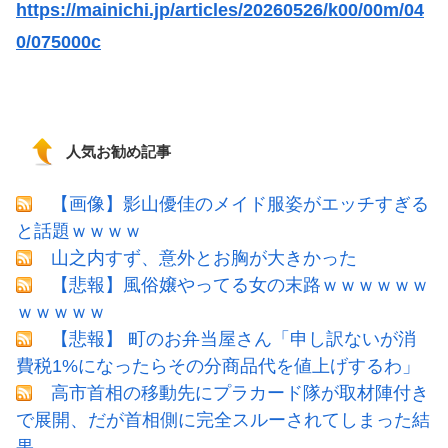
https://mainichi.jp/articles/20260526/k00/00m/04
0/075000c
人気お勧め記事
【画像】影山優佳のメイド服姿がエッチすぎる
と話題ｗｗｗｗ
山之内すず、意外とお胸が大きかった
【悲報】風俗嬢やってる女の末路ｗｗｗｗｗｗ
ｗｗｗｗｗ
【悲報】 町のお弁当屋さん「申し訳ないが消
費税1%になったらその分商品代を値上げするわ」
高市首相の移動先にプラカード隊が取材陣付き
で展開、だが首相側に完全スルーされてしまった結
果……