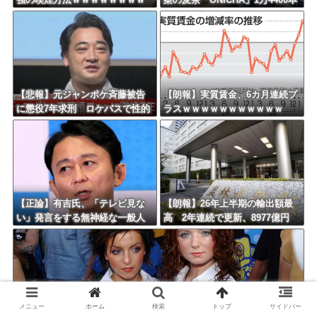
ｗｗｗｗｗ
を熊本県に発送ｗｗｗｗｗｗｗ
【悲報】元ジャンポケ斉藤被告
【朗報】実質賃金、6カ月連続プ
に懲役7年求刑 ロケバスで性的
ラスｗｗｗｗｗｗｗｗｗｗｗ
暴行の罪ｗｗｗｗｗｗｗｗｗ
【正論】有吉氏、「テレビ見な
【朗報】26年上半期の輸出額最
い」発言をする無神経な一般人
高 2年連続で更新、8977億円
に憤慨ｗｗｗｗｗｗｗ
農水省「インバウンドの増加に
伴い、日本食の認知度が向上」
メニュー
ホーム
検索
トップ
サイドバー
t.A.T.u.のドタキャンは「Ｍステ」だけじゃない！ はしのえみ「来な