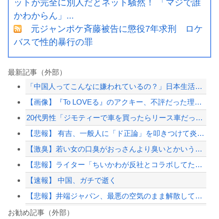
ットが完全に別人だとネット騒然！ 「マジで誰
かわからん」...
元ジャンポケ斉藤被告に懲役7年求刑 ロケ
バスで性的暴行の罪
最新記事（外部）
「中国人ってこんなに嫌われているの？」日本生活9年目で明かす本心！
【画像】『To LOVEる』のアクキー、不評だった理由が明確すぎる
20代男性「ジモティーで車を買ったらリース車だった」53歳無職が逮捕
【悲報】 有吉、一般人に「ド正論」を叩きつけて炎上ｗｗｗｗｗｗｗｗ
【激臭】若い女の口臭がおっさんより臭いとかいう悪質なデマ
【悲報】ライター「ちいかわが反社とコラボしてた」ﾊﾟｼｬｯ
【速報】 中国、ガチで逝く
【悲報】井端ジャパン、最悪の空気のまま解散していた
【画像】チー牛が必ず1回はヌいてるプリキュアのキャラがこちらwww
お勧め記事（外部）