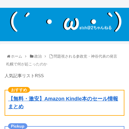
ホーム
政治
問題視される参政党・神谷代表の発言
札幌で何が起こったのか
人気記事リストRSS
【無料・激安】Amazon Kindle本のセール情報
まとめ