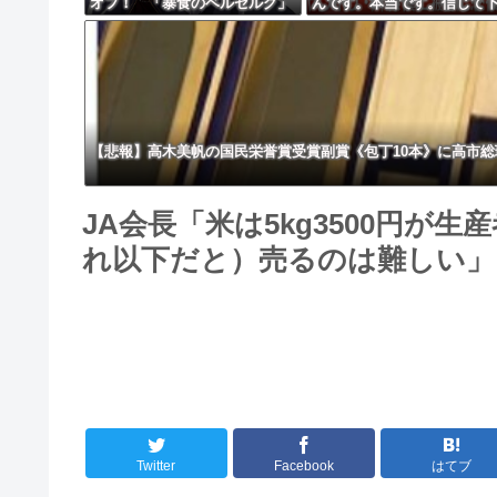
オフ！ 「暴食のベルセルク」
んです。本当です。信じて
14巻無料ｗｗｗｗｗｗ
い」 ←何でこの主張が通
いの？
【悲報】高木美帆の国民栄誉賞受賞副賞《包丁10本》に高市
JA会長「米は5kg3500円が
れ以下だと）売るのは難しい」
Twitter
Facebook
はてブ