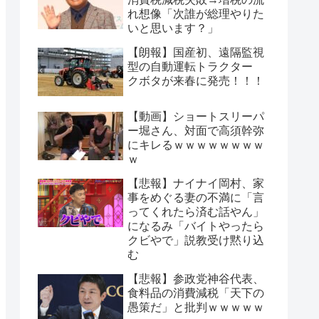
れ想像「次誰が総理やりた
いと思います？」
【朗報】国産初、遠隔監視
型の自動運転トラクター
クボタが来春に発売！！！
【動画】ショートスリーパ
ー堀さん、対面で高須幹弥
にキレるｗｗｗｗｗｗｗｗ
ｗ
【悲報】ナイナイ岡村、家
事をめぐる妻の不満に「言
ってくれたら済む話やん」
になるみ「バイトやったら
クビやで」説教受け黙り込
む
【悲報】参政党神谷代表、
食料品の消費減税「天下の
愚策だ」と批判ｗｗｗｗｗ