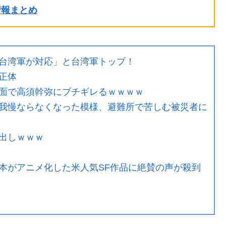
ル情報まとめ
台湾軍が対応」と台湾軍トップ！
正体
面で高須幹弥にブチギレるｗｗｗｗ
我慢ならなくなった模様、避難所で苦しむ被災者に
出しｗｗｗ
本がアニメ化した米人気SF作品に絶賛の声が殺到