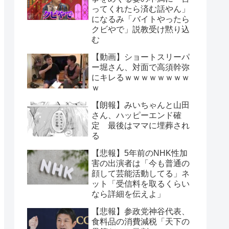
ってくれたら済む話やん」
になるみ「バイトやったら
クビやで」説教受け黙り込
む
【動画】ショートスリーパ
ー堀さん、対面で高須幹弥
にキレるｗｗｗｗｗｗｗｗ
ｗ
【朗報】みいちゃんと山田
さん、ハッピーエンド確
定 最後はママに埋葬され
る
【悲報】5年前のNHK性加
害の出演者は「今も普通の
顔して芸能活動してる」ネ
ット「受信料を取るくらい
なら詳細を伝えよ」
【悲報】参政党神谷代表、
食料品の消費減税「天下の