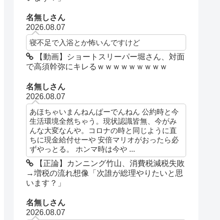
名無しさん
2026.08.07
寝不足で入浴とか怖いんですけど
【動画】ショートスリーパー堀さん、対面
で高須幹弥にキレるｗｗｗｗｗｗｗｗｗ
名無しさん
2026.08.07
あほちゃいまんねんぱーでんねん 公約時と今
生活環境全然ちゃう。現状認識皆無、今がみ
んな大変なんや。コロナの時と同じように直
ちに現金給付せーや 安倍マリオがおったら必
ずやっとる。 ホンマ時は今や ...
【正論】カンニング竹山、消費税減税失敗
→増税の流れ想像「次誰が総理やりたいと思
います？」
名無しさん
2026.08.07