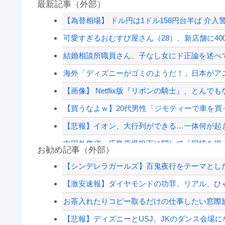
最新記事（外部）
【為替相場】 ドル円は1ドル158円台半ば 介
可愛すぎるおむすび屋さん（28）、新店舗に400
結婚相談所職員さん、子なし女にド正論を述べ
海外「ディズニーがゴミのようだ！」日本がアニメ
【画像】 Netflix版『リボンの騎士』、とん
【買うなよｗ】20代男性「ジモティーで車を買っ
【悲報】イオン、大行列ができる…一体何が起
中国外務省、広島原爆投下に関して「同情を得よ
お勧め記事（外部）
20代「50年ローンでええやろ」←これマジ？？
【シンデレラガールズ】百鬼夜行をテーマとしたPOP
韓国人「北米市場で売れまくりトヨタに続き日本
【激安速報】ダイヤモンドの功罪、リアル、ひゃくえ
東大「貯金あと数年で尽きます」→研究者削減
お茶入れたりコピー取るだけの仕事したい窓際
大日本帝国陸軍「侵攻できたとして、食糧どうす
【悲報】ディズニーとUSJ、JKのダンス会場に