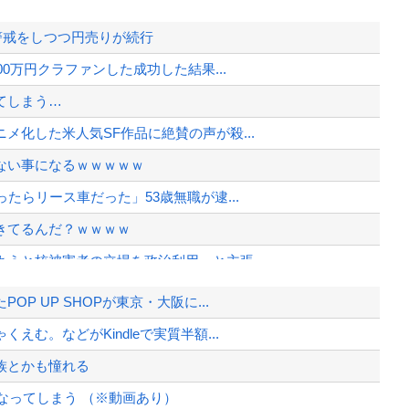
入警戒をしつつ円売りが続行
0万円クラファンした成功した結果...
てしまう…
化した米人気SF作品に絶賛の声が殺...
でもない事になるｗｗｗｗｗ
たらリース車だった」53歳無職が逮...
きてるんだ？ｗｗｗｗ
うと核被害者の立場を政治利用」と主張...
？
 UP SHOPが東京・大阪に...
のホンダやスズキも今年第2四半期に大...
む。などがKindleで実質半額...
へ…
族とかも憧れる
んだよ」大本営「現地調達」陸軍「え？...
なってしまう （※動画あり）