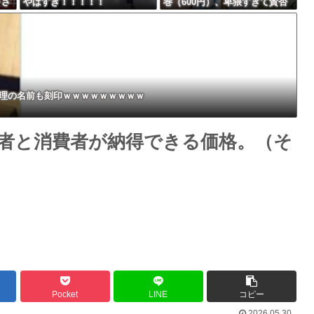
下さ
やばすぎ！！！！！
巻（600円）、卑猥すぎて賛否
Powered by livedoor 相互RSS
らな
両論ｗｗｗｗｗｗｗｗｗ
総理の名前も刻印ｗｗｗｗｗｗｗｗｗ
生産者と消費者が納得できる価格。（そ
Pocket
LINE
コピー
2026.05.30