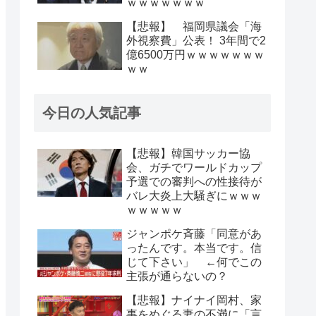
ｗｗｗｗｗｗｗ
【悲報】 福岡県議会「海
外視察費」公表！ 3年間で2
億6500万円ｗｗｗｗｗｗｗ
ｗｗ
今日の人気記事
【悲報】韓国サッカー協
会、ガチでワールドカップ
予選での審判への性接待が
バレ大炎上大騒ぎにｗｗｗ
ｗｗｗｗｗ
ジャンポケ斉藤「同意があ
ったんです。本当です。信
じて下さい」 ←何でこの
主張が通らないの？
【悲報】ナイナイ岡村、家
事をめぐる妻の不満に「言