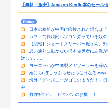
【無料・激安】Amazon Kindle本のセー
日本の商船が中国に臨検された場合は「
カフェで長時間パソコン弄っている奴の
【悲報】ショートスリーパー堀さん、対
思い通りに動かない熊本被災者に左派が
対して……
ヨーロッパが中国製メガソーラーを締め
姪にちoぽしゃぶらせたらこうなるwww
海外「ディズニーがゴミのようだ！」日
中
竹?由佳アナ ピタパンのお尻！！