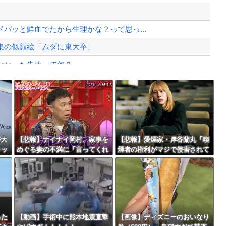
、様々な憶測が飛び交う。1週間ぶり...
、暴動第二波不可避へ
バッと鮮血でたから生理かな？って思っ...
集の似顔絵「ムダに東大卒」
なかった失敗って何？
んでくる事故(ﾟoﾟ)
Powered by livedoor 相互RSS
まらなくなった」
最大級の火山の兆し＝韓国の反応
が大
【悲報】ナイナイ岡村、家事を
【悲報】愛煙家・岸谷蘭丸「喫
ャッ
めぐる妻の不満に「言ってくれ
煙者の権利がマジで侵害されて
たら済む話やん」になるみ「バ
る」と私見 「いくら税金を
バースデーゴール！！
イトやったらクビやで」説教受
我々が払ってるんだと」
け黙り込む
った
【動画】手術中に熊本地震直撃
【画像】ディズニーのおいなり