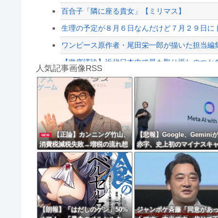
【配信者】「金バエ」のSNS更新が1週間途絶え
百合子「隣に座る貴女」【ミリマス】
【緊急速報】NYで警官が黒人男性の首を絞め
生理の予定が８月６日なんだけど７月２９日にド
ワンピース原作者・尾田栄一郎が描いた担当編
【徹底議論】近代日本史で最も取り返しのつか
人気記事画像RSS
【動画】高速道路を走行中の車からリアガラスが飛
【悲報】Googleのエンジニア「AIで仕事がつ
8/4のニュース
日本旅行キャンセルすべきか…1万年ぶり史上
【正論】カンニング竹山、
【悲報】Google、Gemini
NEW
消費税減税失敗→増税の流れ想
赤字、史上初のマイナスキ
更新中止のお知らせ
像「次誰が総理やりたいと思い
シュフローに陥る・・・
ます？」
海外「おめでとうタキ！」リヴァプール南野が
【朗報】「はだしのゲン」50%
ジャンポケ斉藤「同意があ