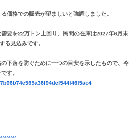
きる価格での販売が望ましいと強調しました。
要を22万トン上回り、民間の在庫は2027年6月末
達する見込みです。
格の下落を防ぐために一つの目安を示したもので、今
針です。
267b96b74e565a36f94def544f46f5ac4
wwww