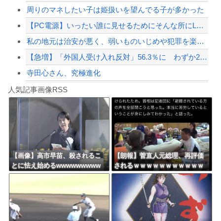
周りのマネしたい子は姫扱いを望んでる子が多かった
【配信者】「金バエ」のSNS更新が1週間途絶え、様々な憶測が飛び交う。1週間ぶり...
【PC電源】いったい誰に見せるためにそんな所にLCD付けるのかな
【緊急速報】NYで警官が黒人男性の首を絞め、暴動第二波不可避へ
私の地元は治安が悪く、弱いものいじめや犯罪を楽しみながら行うことが陽キャの条件だ...
【急増】「外国人受け入れ反対」56.3％に わずか2年で20.7ポイント増、東大...
寺田心さん、究極進化
Powered by livedoor 相互RSS
【誰？】日本をダメにした総理大臣と言えば？
人気記事画像RSS
【動画】これはお見事。中国重慶市で珍しい事故が撮影される。
8/4のニュース
日本旅行キャンセルすべきか…1万年ぶり史上最大級の火山の兆し＝韓国の反応
更新中止のお知らせ
【画像】高市早苗、殺されるこ
【朗報】菅直人元総理、再評価
とに怯え始めるwwwwwwwww
されるｗｗｗｗｗｗｗｗｗｗｗ
海外「おめでとうタキ！」リヴァプール南野がバースデーゴール！！
ｗｗｗｗｗｗｗ