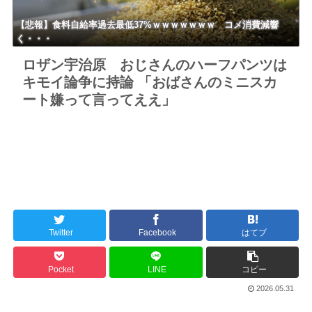
【悲報】食料自給率過去最低37%ｗｗｗｗｗｗｗ コメ消費減響
く・・・
ロザン宇治原 おじさんのハーフパンツは
キモイ論争に持論 「おばさんのミニスカ
ート嫌って言ってええ」
Twitter
Facebook
はてブ
Pocket
LINE
コピー
2026.05.31