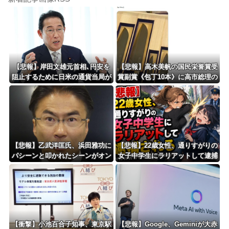
【悲報】岸田文雄元首相､円安を
【悲報】高木美帆の国民栄誉賞受
阻止するために日米の通貨当局が
賞副賞《包丁10本》に高市総理の
実施した為替介入は｢一時しのぎ
名前も刻印ｗｗｗｗｗｗｗｗｗ
に過ぎない｣との認識を示す
【悲報】乙武洋匡氏、浜田雅功に
【悲報】22歳女性、通りすがりの
パシーンと叩かれたシーンがオン
女子中学生にラリアットして逮捕
エアされず「障害者相手だと放送
されるｗｗｗｗｗｗｗｗｗｗｗｗ
されなくなる。俺、逆差別だと思
ｗ
って」
【衝撃】小池百合子知事、東京駅
【悲報】Google、Geminiが大赤