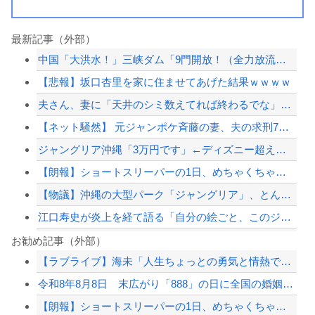
最新記事（外部）
中国「大洪水！」三峡ダム「9門開放！（全力放流」中国都市「三峡沿線の道路水没」中...
【悲報】坂口杏里を家に住ませてあげた結果ｗｗｗｗ
夫さん、妻に「天井のシミ数えてれば終わるでな」と押し倒されて性行為 → 凄いこと...
【ネット騒然】 元ジャンポケ斉藤の妻、夫の求刑7年翌日にインスタ更新！その内容が...
ジャングリア沖縄「3万円です」←ディズニー超えの強気価格ｗｗｗ
【朗報】ショートスリーパーの1日、めちゃくちゃ充実してる……これ革命やろｗｗ...
【物議】沖縄の大型パーク「ジャングリア」、とんでもない物を投入してしまう！！！！...
江口寿史が炎上を経て語る「自分の絵ごと、このジャンルはそろそろ終わりかな」
兵庫県斎藤知事、不正会計の疑いで前知事に聞き取り調査へ
お勧め記事（外部）
【ラブライブ】海未「人生ちょっとの勇気と情熱でしょう」【IF】
ジャンポケ斎藤と代理人のやりとり、「地獄すぎて完全にコントになってる……」と衝撃...
令和8年8月8日 末広がり「888」の日に全国の婚姻窓口が大行列＆芸能人も結婚ラ...
ジャングリア沖縄「3万円です」←ディズニー超えの強気価格ｗｗｗ
【朗報】ショートスリーパーの1日、めちゃくちゃ充実してる……これ革命やろｗｗ...
高市総理「物価上昇を上回る賃上げを日本に定着させる」 →国家公務員月給3.51％...