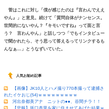
菅はこれに対し「僕が感じたのは『言わんでええ
やん』」と意見。続けて「質問自体がナンセンス。
世間的にないやん？『キモいですね』って面と言
う？ 言わんやん」と話しつつ「でもインタビュー
で聞かれたら、そう思って答えるってリンクするも
んなぁ…」とうなずいていた。
人気お勧め記事
【画像】JK10人とハメ撮り770本撮って逮捕さ
れたイケおじ(54)ｗｗｗｗｗｗｗｗｗ
河出奈都美アナ ニットの●●、谷間チラ！！
【悲報】坂口杏里を家に住ませてあげた結果ｗ