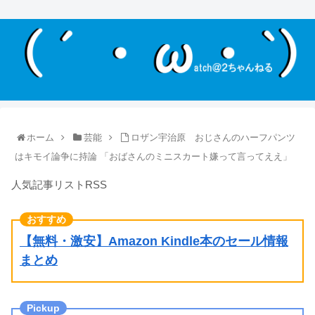
ホーム
芸能
ロザン宇治原 おじさんのハーフパンツ
はキモイ論争に持論 「おばさんのミニスカート嫌って言ってええ」
人気記事リストRSS
【無料・激安】Amazon Kindle本のセール情報
まとめ