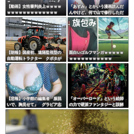
Powered by livedoor 相互RSS
【動画】女性審判炎上ｗｗｗｗ
「あずみ」とかいう漫画読んだ
ｗｗｗｗｗｗｗｗｗｗｗｗｗ
んやけど、何で山で修行しただ
けの子供達があんなに強いんや
【朗報】国産初、遠隔監視型の
面白いゴルフマンガｗｗｗｗｗ
自動運転トラクター クボタが
ｗｗｗｗｗｗｗｗｗｗｗ
来春に発売！！！
【悲報】小学館の編集者「服脱
「オーバーロード」という絵師
いで、胸見せて」 グラビア志
の力で硬派ファンタジーと誤解
望の女性に迫った過激要求
させ人気出たなろう作品ｗｗｗ
ｗｗｗｗｗｗ