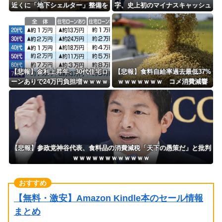
近くに「地下シェルター」整備を
字、史上初のマイナスキャッシュ
正式表明ｗｗｗｗｗｗｗｗｗ
フローに陥る・・・
【悲報】金利上昇年、30代住宅ロ
【悲報】食料自給率過去最低37%
ーンありで24万円負担増ｗｗｗｗ
ｗｗｗｗｗｗｗ コメ消費減響
ｗｗｗｗｗｗｗｗ
く・・・
【悲報】参政党神谷代表、食料品の消費減税「天下の愚策だ」と批判
ｗｗｗｗｗｗｗｗｗｗｗｗ
【無料・激安】Amazon Kindle本のセール情報
まとめ