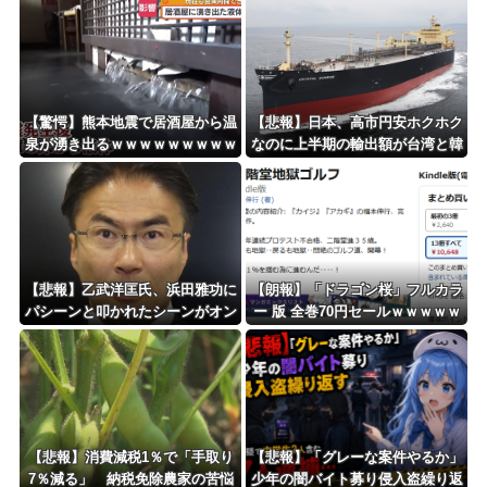
ｗｗｗ
Powered by livedoor 相互RSS
【驚愕】熊本地震で居酒屋から温
【悲報】日本、高市円安ホクホク
泉が湧き出るｗｗｗｗｗｗｗｗｗ
なのに上半期の輸出額が台湾と韓
ｗｗｗ
国に抜かれる・・・
【悲報】乙武洋匡氏、浜田雅功に
【朗報】「ドラゴン桜」フルカラ
パシーンと叩かれたシーンがオン
ー 版 全巻70円セールｗｗｗｗｗ
エアされず「障害者相手だと放送
ｗｗｗ スポーツ漫画50％ポイン
されなくなる。俺、逆差別だと思
ト還元セール
って」
【悲報】消費減税1％で「手取り
【悲報】「グレーな案件やるか」
7％減る」 納税免除農家の苦悩
少年の闇バイト募り侵入盗繰り返