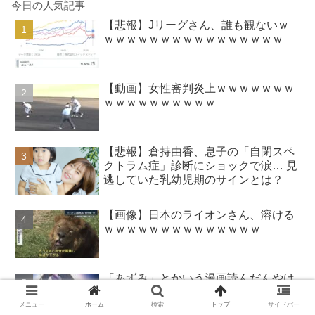
今日の人気記事
【悲報】Jリーグさん、誰も観ないｗ
ｗｗｗｗｗｗｗｗｗｗｗｗｗｗｗｗ
【動画】女性審判炎上ｗｗｗｗｗｗｗ
ｗｗｗｗｗｗｗｗｗｗ
【悲報】倉持由香、息子の「自閉スペ
クトラム症」診断にショックで涙… 見
逃していた乳幼児期のサインとは？
【画像】日本のライオンさん、溶ける
ｗｗｗｗｗｗｗｗｗｗｗｗｗｗ
「あずみ」とかいう漫画読んだんやけ
ど、何で山で修行しただけの子供達が
あんなに強いんや
メニュー
ホーム
検索
トップ
サイドバー