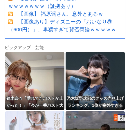
ｗｗｗｗｗｗｗ（証拠あり）
【画像】 福原遥さん、意外とあるｗ
【画像あり】ディズニーの「おいなり巻
（600円）」、卑猥すぎて賛否両論ｗｗｗｗｗ
ピックアップ 芸能
鈴木奈々「垂れてたバストが上
乃木坂野球部のグッズ売り上げ
がった！」「今が一番バスト大
ランキング、1位が意外すぎる
きい！」 下着姿を公開、豊満
wwwwwwww
な美バストを披露 （画像あ
り）