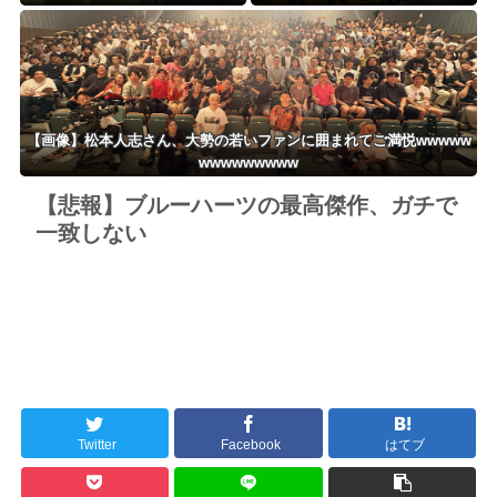
「販売価格上げざるを得ない」
す 容疑で中学生2人含む7人逮
捕・・・
【画像】松本人志さん、大勢の若いファンに囲まれてご満悦wwwww
wwwwwwwww
【悲報】ブルーハーツの最高傑作、ガチで
一致しない
Twitter
Facebook
はてブ