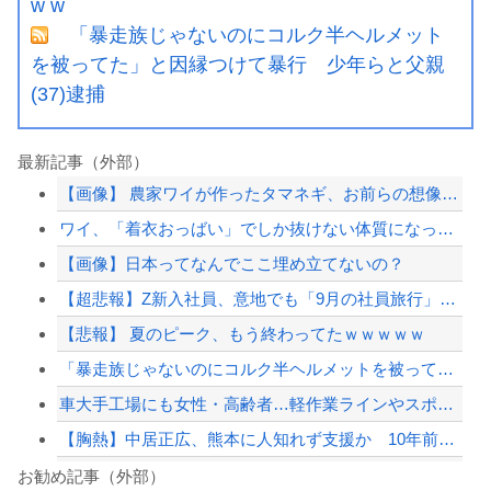
w w
「暴走族じゃないのにコルク半ヘルメット
を被ってた」と因縁つけて暴行 少年らと父親
(37)逮捕
最新記事（外部）
【画像】 農家ワイが作ったタマネギ、お前らの想像する1.5倍はデカいぞ
ワイ、「着衣おっばい」でしか抜けない体質になってしまうｗｗｗｗｗ
【画像】日本ってなんでここ埋め立てないの？
【超悲報】Z新入社員、意地でも「9月の社員旅行」の計画をやらないｗｗｗｗｗ
【悲報】 夏のピーク、もう終わってたｗｗｗｗｗ
「暴走族じゃないのにコルク半ヘルメットを被ってた」と因縁つけて暴行 少年らと父親...
車大手工場にも女性・高齢者…軽作業ラインやスポットワーク
【胸熱】中居正広、熊本に人知れず支援か 10年前の震災では3度現地入り「誰にも知...
【朗報】佐藤二朗さん、ハグを報告
お勧め記事（外部）