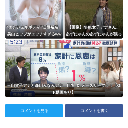
“エンジェルボディ”江籠裕奈、
【画像】NHK女子アナさん、
美白ヒップがエッチすぎるww
あずにゃんのあずにゃんが張っ
wwww最新水着グラビア写真
てしまう
集でセクシーショット！！！
三山賀子アナと森山みなみアナ 巨乳 ＆ ノースリーブ！！【GI
F動画あり】
コメントを見る
コメントを書く