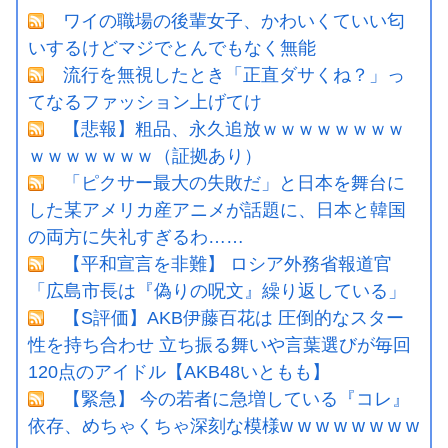
ワイの職場の後輩女子、かわいくていい匂
いするけどマジでとんでもなく無能
流行を無視したとき「正直ダサくね？」っ
てなるファッション上げてけ
【悲報】粗品、永久追放ｗｗｗｗｗｗｗｗ
ｗｗｗｗｗｗｗ（証拠あり）
「ピクサー最大の失敗だ」と日本を舞台に
した某アメリカ産アニメが話題に、日本と韓国
の両方に失礼すぎるわ……
【平和宣言を非難】 ロシア外務省報道官
「広島市長は『偽りの呪文』繰り返している」
【S評価】AKB伊藤百花は 圧倒的なスター
性を持ち合わせ 立ち振る舞いや言葉選びが毎回
120点のアイドル【AKB48いともも】
【緊急】 今の若者に急増している『コレ』
依存、めちゃくちゃ深刻な模様w w w w w w w w