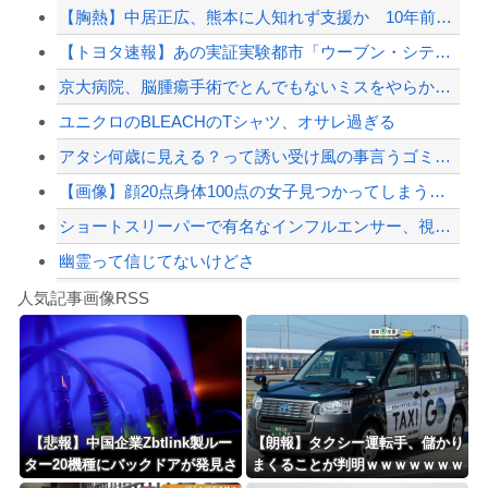
【胸熱】中居正広、熊本に人知れず支援か 10年前の震災では3度現地入り「誰にも知...
【動画】ショートスリーパー堀大輔、高須幹弥にブチギレ
【トヨタ速報】あの実証実験都市「ウーブン・シティ」が一般の居住希望者募集開始
【高校野球】甲子園 初ジャッジの女性審判・佐藤加奈さん、自ら判定覆したプレーを謝...
京大病院、脳腫瘍手術でとんでもないミスをやらかし患者を植物状態に・・・お前らの想...
ジャンポケ斎藤と代理人のやりとり、「地獄すぎて完全にコントになってる……」と衝撃...
ユニクロのBLEACHのTシャツ、オサレ過ぎる
【配信者】「金バエ」のSNS更新が1週間途絶え、様々な憶測が飛び交う。1週間ぶり...
アタシ何歳に見える？って誘い受け風の事言うゴミってまだ生存してるよね～
【緊急速報】NYで警官が黒人男性の首を絞め、暴動第二波不可避へ
【画像】顔20点身体100点の女子見つかってしまうｗｗｗｗｗｗｗｗ
ショートスリーパーで有名なインフルエンサー、視聴者から「寝た方がいい」と言わ...
幽霊って信じてないけどさ
Powered by livedoor 相互RSS
【動画】ロシア軍のドローンをネット発射装置で撃墜するウクライナ。
人気記事画像RSS
実況「金メダルをとった萩野には俺さんへの挑戦権を手にしました！」俺「ほう君が萩野...
8/4のニュース
日本旅行キャンセルすべきか…1万年ぶり史上最大級の火山の兆し＝韓国の反応
更新中止のお知らせ
【悲報】中国企業Zbtlink製ルー
【朗報】タクシー運転手、儲かり
ター20機種にバックドアが発見さ
まくることが判明ｗｗｗｗｗｗｗ
海外「おめでとうタキ！」リヴァプール南野がバースデーゴール！！
れるｗｗｗｗｗｗｗｗｗ
ｗｗｗｗｗｗｗｗｗｗｗｗｗｗｗ