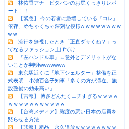
林佑香アナ ピタパンのお尻くっきりレポ
ート！！
【緊急】 今の若者に急増している『コレ』
依存、めちゃくちゃ深刻な模様w w w w w w w w
w w
流行を無視したとき「正直ダサくね？」っ
てなるファッション上げてけ
『左ハンドル車』←意外とデメリットがな
いことが判明wwwwwww
東京駅近くに「地下シェルター」整備を正
式表明…小池百合子知事「多くの方が滞在、施
設整備の効果高い」
【吉報】 博多どんたくエチすぎるｗｗｗｗ
ｗｗｗｗｗｗｗｗｗｗｗ
【台湾メディア】態度の悪い日本の店員を
黙らせる方法
【悲報】粗品、永久追放ｗｗｗｗｗｗｗｗ