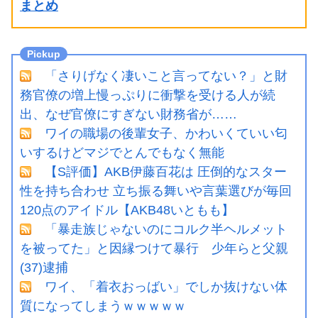
まとめ
「さりげなく凄いこと言ってない？」と財
務官僚の増上慢っぷりに衝撃を受ける人が続
出、なぜ官僚にすぎない財務省が……
ワイの職場の後輩女子、かわいくていい匂
いするけどマジでとんでもなく無能
【S評価】AKB伊藤百花は 圧倒的なスター
性を持ち合わせ 立ち振る舞いや言葉選びが毎回
120点のアイドル【AKB48いともも】
「暴走族じゃないのにコルク半ヘルメット
を被ってた」と因縁つけて暴行 少年らと父親
(37)逮捕
ワイ、「着衣おっばい」でしか抜けない体
質になってしまうｗｗｗｗｗ