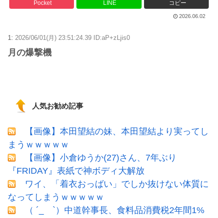
Pocket
LINE
コピー
2026.06.02
1:
2026/06/01(月) 23:51:24.39 ID:aP+zLjis0
月の爆撃機
人気お勧め記事
【画像】本田望結の妹、本田望結より実ってし
まうｗｗｗｗｗ
【画像】小倉ゆうか(27)さん、7年ぶり
『FRIDAY』表紙で神ボディ大解放
ワイ、「着衣おっばい」でしか抜けない体質に
なってしまうｗｗｗｗｗ
（ ´_ゝ`）中道幹事長、食料品消費税2年間1%