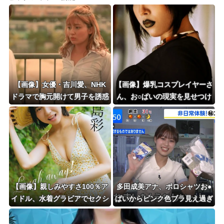
【画像】女優・吉川愛、NHK
【画像】爆乳コスプレイヤーさ
ドラマで胸元開けて男子を誘惑
ん、お○ぱいの現実を見せつけ
しちゃう
るｗｗｗ
【画像】親しみやすさ100％ア
多田成美アナ、ポロシャツお●
イドル、水着グラビアでセクシ
ぱいからピンク色ブラ見え過ぎ
ー撮wwwwwwwアプガ鍛治島
最高！
彩、「週刊プレイボーイ」で美