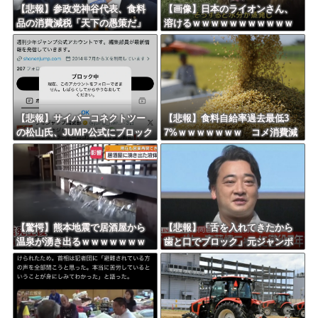
【悲報】参政党神谷代表、食料
【画像】日本のライオンさん、
品の消費減税「天下の愚策だ」
溶けるｗｗｗｗｗｗｗｗｗｗｗ
と批判ｗｗｗｗｗｗｗｗｗｗｗ
ｗｗｗ
ｗ
【悲報】サイバーコネクトツー
【悲報】食料自給率過去最低3
の松山氏、JUMP公式にブロック
7%ｗｗｗｗｗｗｗ コメ消費減
されるｗｗｗｗｗｗｗｗｗｗｗ
響く・・・
【驚愕】熊本地震で居酒屋から
【悲報】「舌を入れてきたから
温泉が湧き出るｗｗｗｗｗｗｗ
歯と口でブロック」元ジャンポ
ｗｗｗｗｗ
ケ斉藤の不同意性交公判