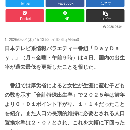
Powered by livedoor 相互RSS
Twitter
Facebook
はてブ
Pocket
LINE
コピー
2026.06.04
1:
2026/06/04(木) 15:13:53.97 ID:8LqjABno0
日本テレビ系情報バラエティー番組「ＤａｙＤａ
ｙ．」（月～金曜・午前９時）は４日、国内の出生
率が過去最低を更新したことを報じた。
番組では厚労省によると女性が生涯に産む子ども
の数を示す「合計特殊出生率」で２０２５年は前年
より０・０１ポイント下がり、１・１４だったこと
を紹介。また人口の長期的維持に必要とされる人口
置換水準は２・０７とされ、これを大幅に下回った