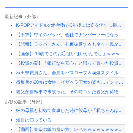
最新記事（外部）
K-POPアイドルの約半数が3年後には姿を消す…損益分岐点突破は4％未満
【衝撃】ワイのパッパ、会社でナンバーツーになった結果ｗｗｗｗｗｗｗｗｗｗ
【悲報】ラッパーさん、札束披露するもネット民から「新社会人の初ボーナスくらいしか...
【画像】 16歳でこのお◯ぱいはいかんでしょｗｗｗwｗｗｗｗｗｗｗｗ❤
【投資の闇】「銀行なら安心」と思って買った投資信託、11年後に確認した結果……
秋田県職員さん、会見をバスローブ＆喫煙スタイルで対応してしまい大炎上ｗ
徴集兵の20％は女性、イザベラ王女の姿も…デンマークが新たな兵役制度開始！
親父が自転車で事故った。その時コケた親父が荷物で腹を突いて胃袋が切れ、5時間を超...
【悲報】ボートでかっ飛ばしてたセレブ集団、ふっ飛ぶｗｗｗｗ
お勧め記事（外部）
彼の母親と初めて食事した時に彼母が「私ちゃんは結婚したら仕事辞める予定なんですっ...
ジャンポケ斎藤と代理人のやりとり、「地獄すぎて完全にコントになってる……」と衝撃...
短冊は知っている
ショートスリーパー堀大輔、高須幹弥にブチギレ
【動画】春奈の飯の食い方、レベチｗｗｗｗｗｗｗｗｗｗｗｗｗｗｗｗｗｗｗｗｗｗｗｗ
【最近】冷たい空調服ってやつが出てるらしくめっちゃ欲しい