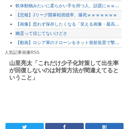
軟体動物みたいに柔らかい手を持つ人、話題にｗｗｗｗ「脳が理解を拒む」「ミギー」
【配信者】「金バエ」のSNS更新が1週間途絶え、様々な憶測が飛び交う。1週間ぶり...
【悲報】Jリーグ開幕戦視聴率、爆死ｗｗｗｗｗｗｗ
【緊急速報】NYで警官が黒人男性の首を絞め、暴動第二波不可避へ
【画像】思わず保存したくなる「笑える画像・最高な画像」貼っていけｗｗｗｗｗ
幽霊って信じてないけどさ
【動画】ロシア軍のドローンをネット発射装置で撃墜するウクライナ。
Powered by livedoor 相互RSS
【最近】冷たい空調服ってやつが出てるらしくめっちゃ欲しい
人気記事画像RSS
実況「金メダルをとった萩野には俺さんへの挑戦権を手にしました！」俺「ほう君が萩野...
山里亮太「これだけ少子化対策して出生率
が回復しないのは対策方法が間違えてると
8/4のニュース
いうこと」
日本旅行キャンセルすべきか…1万年ぶり史上最大級の火山の兆し＝韓国の反応
更新中止のお知らせ
海外「おめでとうタキ！」リヴァプール南野がバースデーゴール！！