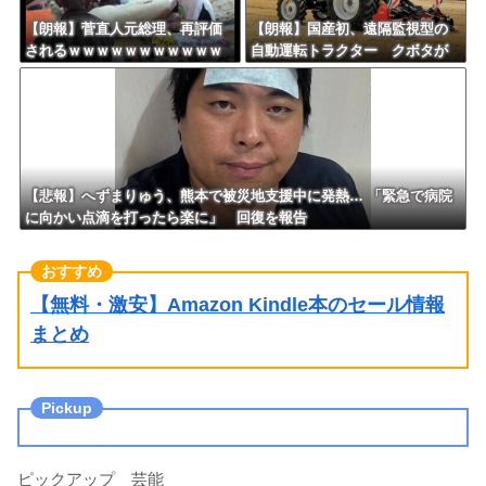
【朗報】菅直人元総理、再評価
【朗報】国産初、遠隔監視型の
されるｗｗｗｗｗｗｗｗｗｗｗ
自動運転トラクター クボタが
ｗｗｗｗｗｗｗ
来春に発売！！！
【悲報】へずまりゅう、熊本で被災地支援中に発熱… 「緊急で病院
に向かい点滴を打ったら楽に」 回復を報告
【無料・激安】Amazon Kindle本のセール情報
まとめ
ピックアップ 芸能