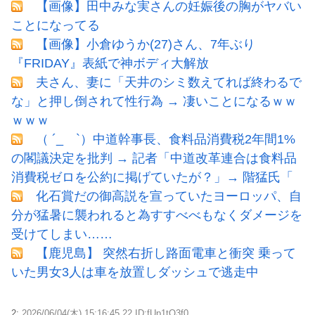
【画像】田中みな実さんの妊娠後の胸がヤバい
ことになってる
【画像】小倉ゆうか(27)さん、7年ぶり
『FRIDAY』表紙で神ボディ大解放
夫さん、妻に「天井のシミ数えてれば終わるで
な」と押し倒されて性行為 → 凄いことになるｗｗ
ｗｗｗ
（ ´_ゝ`）中道幹事長、食料品消費税2年間1%
の閣議決定を批判 → 記者「中道改革連合は食料品
消費税ゼロを公約に掲げていたが？」→ 階猛氏「
化石賞だの御高説を宣っていたヨーロッパ、自
分が猛暑に襲われると為すすべべもなくダメージを
受けてしまい……
【鹿児島】 突然右折し路面電車と衝突 乗って
いた男女3人は車を放置しダッシュで逃走中
2:
2026/06/04(木) 15:16:45.22 ID:fUp1tQ3f0