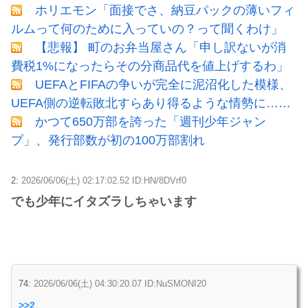
ホリエモン「面接でさ、納豆パックの薄いフィ
ルムって何のために入っていの？って聞くわけ」
【悲報】 町のお弁当屋さん「申し訳ないが消
費税1%になったらその分商品代を値上げするわ」
UEFAとFIFAの争いが完全に泥沼化した模様、
UEFA側の逆転敗北すらあり得るような情勢に……
かつて650万部を誇った「週刊少年ジャン
プ」、発行部数が初の100万部割れ
2:
2026/06/06(土) 02:17:02.52 ID:HN/8DVrf0
でも少年にイタズラしちゃいます
74:
2026/06/06(土) 04:30:20.07 ID:NuSMONI20
>>2