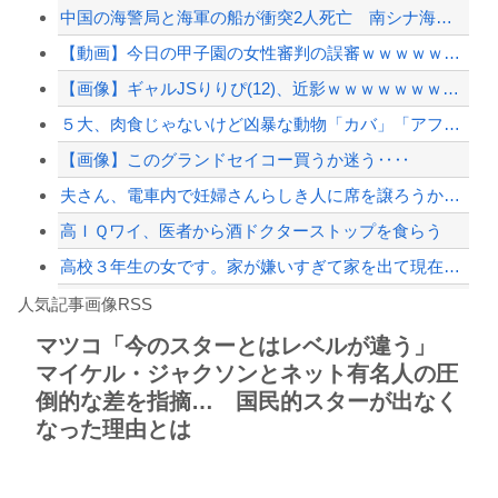
中国の海警局と海軍の船が衝突2人死亡 南シナ海でフィリピン船を追跡中、公表までに...
【芸能】元EXILE・黒木啓司、妻・宮崎麗果被告へのDV事案で逮捕されていた 宮...
【動画】今日の甲子園の女性審判の誤審ｗｗｗｗｗｗｗｗｗｗｗｗｗｗｗ
【悲報】男の趣味Tier表、ヤバすぎるｗｗｗｗｗ
【画像】ギャルJSりりぴ(12)、近影ｗｗｗｗｗｗｗｗｗｗ
【これは重い】江口寿史さん「自分の絵ごと、このジャンルはそろそろ終わりかな」
５大、肉食じゃないけど凶暴な動物「カバ」「アフリカゾウ」「バッファロー」「コーカ...
【配信者】「金バエ」のSNS更新が1週間途絶え、様々な憶測が飛び交う。1週間ぶり...
【画像】このグランドセイコー買うか迷う‥‥
【緊急速報】NYで警官が黒人男性の首を絞め、暴動第二波不可避へ
夫さん、電車内で妊婦さんらしき人に席を譲ろうか悩んでいたら隣の男性に先を越される...
高ＩＱワイ、医者から酒ドクターストップを食らう
高校３年生の女です。家が嫌いすぎて家を出て現在養護施設で暮らしています
Powered by livedoor 相互RSS
【動画】逃げる判断はやっ！埼玉でスマホ運転のプリウスに当て逃げされる車載。
人気記事画像RSS
実況「金メダルをとった萩野には俺さんへの挑戦権を手にしました！」俺「ほう君が萩野...
マツコ「今のスターとはレベルが違う」
マイケル・ジャクソンとネット有名人の圧
8/4のニュース
倒的な差を指摘… 国民的スターが出なく
日本旅行キャンセルすべきか…1万年ぶり史上最大級の火山の兆し＝韓国の反応
なった理由とは
更新中止のお知らせ
海外「おめでとうタキ！」リヴァプール南野がバースデーゴール！！