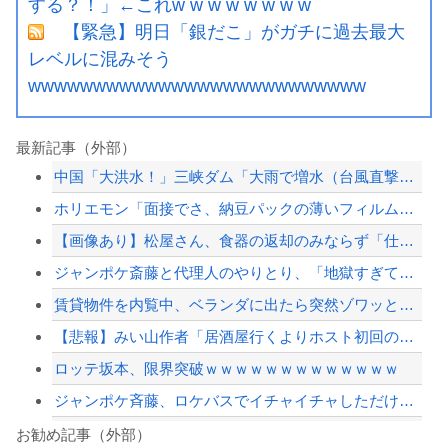
する？！」←これw w w w w w w w
【緊急】明日「銀だこ」がガチに過去最大
レベルに混みそう
wwwwwwwwwwwwwwwwwwwwwwwwww
最新記事（外部）
中国「大洪水！」三峡ダム「大雨で増水（台風直撃前」中国ダム「緊急放流！」中国鉄道...
ホリエモン「面接でさ、納豆パックの薄いフィルムって何のために入っていの？って聞く...
【画像あり】松屋さん、食器の返却のみならず「仕分け」まで客にやらせてしまうｗｗｗ...
ジャンポケ斎藤と代理人のやりとり、「地獄すぎて完全にコントになってる……」と衝撃...
賃貸物件を内覧中、ベランダに出たら突然ゾワッと両腕に鳥肌が出た。「やっぱりこの部...
【悲報】みい山作者「居酒屋行くよりホスト初回の方が安くてチヤホヤされる」
ロッテ坂本、限界突破ｗｗｗｗｗｗｗｗｗｗｗｗｗ
ジャンポケ斉藤、ロケバスでイチャイチャしただけで懲役7年てさすがにおかしくないか...
滝沢秀明社長、熊本入り示唆「男手が必要。時間を見つけて行きたい」
お勧め記事（外部）