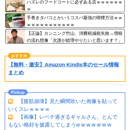
なし、３自治体は「関与してない」と声明
ハズレのフードコートに必ずある店ｗｗｗｗｗｗ
ｗ
手巻きタバコとかいうコスパ最強の喫煙方法ｗｗ
ｗｗｗｗｗｗｗｗｗｗｗ
【正論】カンニング竹山、消費税減税失敗→増税
の流れ想像「次誰が総理やりたいと思います？」
【無料・激安】Amazon Kindle本のセール情報
まとめ
【腹筋崩壊】見た瞬間吹いた画像を貼って
いくスレｗｗｗｗ
【画像】レベチ過ぎるギャルさん、とんで
もない格好を披露してしまうw w w w w w w