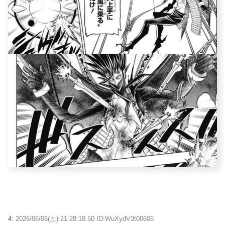
4:
2026/06/06(土) 21:28:18.50 ID:WuXydV3t00606