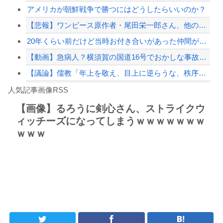
アメリカが朝鮮戦争で勝つにはどうしたらいいのか？
【配信者】「金バエ」のSNS更新が1週間途絶え、様々な憶測が飛び交う。1週間ぶり...
【悲報】ワンピース原作者・尾田栄一郎さん、他の人と同じ「漫画家」という肩書きに不...
【緊急速報】NYで警官が黒人男性の首を絞め、暴動第二波不可避へ
20年くらい前だけど当時お付き合いがあった仲間が神社に赤いものを身につけちゃいけ...
【動画】急病人？横須賀の国道16号でおかしな事故が撮影される。
【議論】儒教「年上を敬え、目上に逆らうな、秩序を守れ」←これが東アジアに残したも...
Powered by livedoor 相互RSS
【悲報】中国製ルーター、またまたバックドア発見ｗｗｗｗｗｗｗ
人気記事画像RSS
モバＰ「アイドルにセクハラをします」
【画像】るろうに剣心さん、ストライクウ
ィッチーズになってしまうｗｗｗｗｗｗｗ
8/4のニュース
ｗｗｗ
日本旅行キャンセルすべきか…1万年ぶり史上最大級の火山の兆し＝韓国の反応
更新中止のお知らせ
海外「おめでとうタキ！」リヴァプール南野がバースデーゴール！！