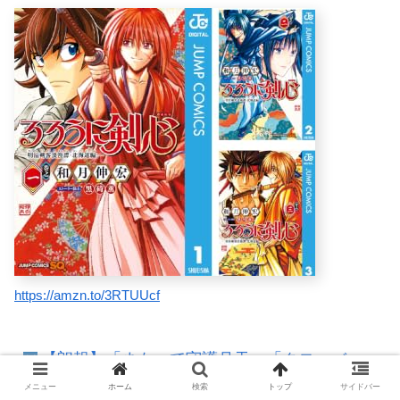
https://amzn.to/3RTUUcf
【朗報】「まもって守護月天」「クローバー」
が99円セールｗｗｗｗｗｗｗｗｗｗｗｗ
メニュー
ホーム
検索
トップ
サイドバー