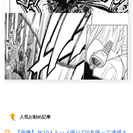
人気お勧め記事
【画像】JK10人とハメ撮り770本撮って逮捕さ