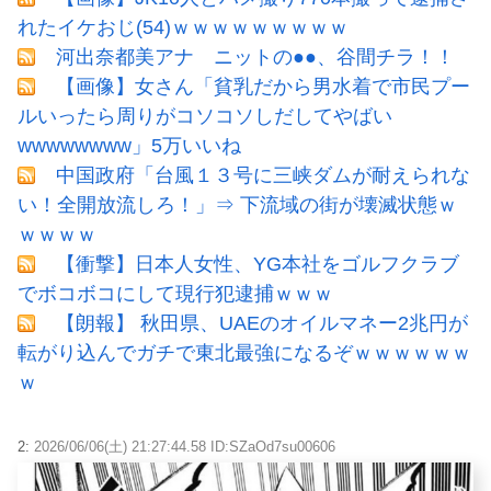
れたイケおじ(54)ｗｗｗｗｗｗｗｗｗ
河出奈都美アナ ニットの●●、谷間チラ！！
【画像】女さん「貧乳だから男水着で市民プー
ルいったら周りがコソコソしだしてやばい
wwwwwwww」5万いいね
中国政府「台風１３号に三峡ダムが耐えられな
い！全開放流しろ！」⇒ 下流域の街が壊滅状態ｗ
ｗｗｗｗ
【衝撃】日本人女性、YG本社をゴルフクラブ
でボコボコにして現行犯逮捕ｗｗｗ
【朗報】 秋田県、UAEのオイルマネー2兆円が
転がり込んでガチで東北最強になるぞｗｗｗｗｗｗ
ｗ
2:
2026/06/06(土) 21:27:44.58 ID:SZaOd7su00606