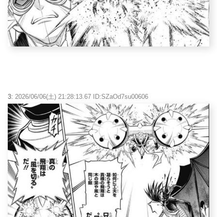
3:
2026/06/06(土) 21:28:13.67 ID:SZaOd7su00606