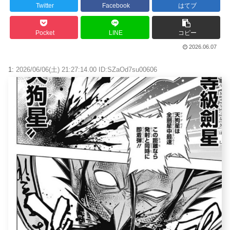
Powered by livedoor 相互RSS
Twitter
Facebook
はてブ
Pocket
LINE
コピー
2026.06.07
1:
2026/06/06(土) 21:27:14.00 ID:SZaOd7su00606