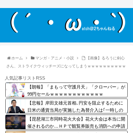
ホーム
マンガ・アニメ・小説
【画像】るろうに剣心
さん、ストライクウィッチーズになってしまうｗｗｗｗｗｗｗｗｗｗ
人気記事リストRSS
【朗報】「まもって守護月天」「クローバー」が
99円セールｗｗｗｗｗｗｗｗｗｗｗｗ
【悲報】岸田文雄元首相､円安を阻止するために
日米の通貨当局が実施した為替介入は｢一時しの
ぎに過ぎない｣との認識を示す
【琵琶湖三市同時花火大会】花火大会は本当に開
催されるのか…ＨＰで観覧券販売も消防への申請