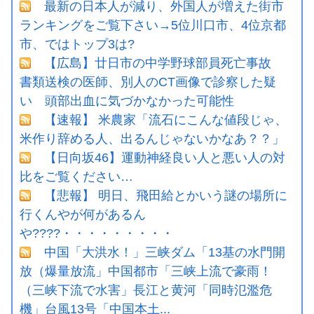
最新の日本人が減り、外国人が増えた街市
ランキングをご覧下さい→5位川口市、4位京都
市、ではトップ3は?
【広島】廿日市の中学野球部員死亡事故
書類送検の医師、別人のCT画像で診察した疑
い 頭部出血に気づかなかった可能性
【速報】 米農家「流石にこんな値段じゃ、
米作り辞める人、出るんじゃないかなあ？？」
【日向坂46】運動神経良い人と悪い人の対
比をご覧ください…
【悲報】 明日、飛田給とかいう謎の場所に
行くんやが何があるん
や????・・・・・・・・・
中国「大洪水！」三峡ダム「13基の水門開
放（爆量放流」中国都市「三峡上流で豪雨！
（三峡下流で水害」長江と黄河「同時氾濫危
機」台風13号「中国本土...