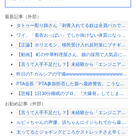
最新記事（外部）
タトゥー彫り師さん「刺青入れてる奴は全員バカです」→30万再生ｗｗｗｗｗｗ
ワイ、「着衣おっばい」でしか抜けない体質になってしまうｗｗｗｗｗ
【正論】ホリエモン、移民受け入れ反対派にブチギレ→スタジオ誰も反論できず沈黙
【動画】 町の中華料理屋さん、娘の採用で人気店になってしまう
【言うて人手不足だし？】未経験から「エンジニア」になるという選択‥‥
昨日のT-ガルシアの守備wwwwwwwwwwwwwwwwwwwwwwwww
PTA会長「PTA参加拒否した親へ最終警告。こうなってもいい？」
【悲報】1日30分睡眠のプロ、『大爆発』してしまった結果・・・・・
立憲民主ブレーンで人殺し発言家の菅野完氏、メルチュ折田社長に人殺しを連呼
お勧め記事（外部）
【言うて人手不足だし？】未経験から「エンジニア」になるという選択‥‥
タトゥー彫り師さん「刺青入れてる奴は全員バカです」→30万再生ｗｗｗｗｗｗ
ルビィちゃんの声優、浜ちゃんにイジられてから歯車が狂いだしてしまうｗｗｗｗｗｗｗ
発電方法がいまだに「タービンを回す」しかない理由ｗｗｗｗ
太ってるとジョギングどころかストレッチさえ辛くなるのよね
高市首相、公用車を3000万円超の新型センチュリーSUVに変更ｗｗｗｗｗｗｗ