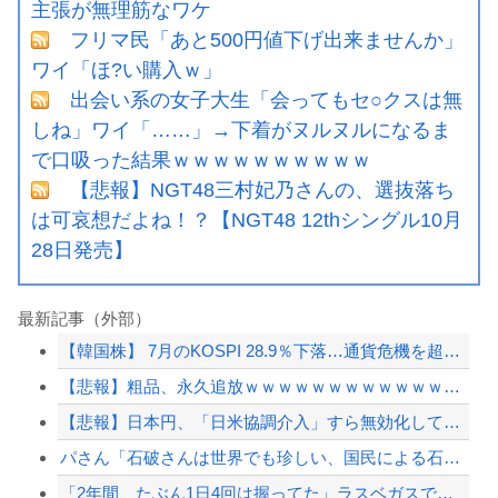
主張が無理筋なワケ
フリマ民「あと500円値下げ出来ませんか」
ワイ「ほ?い購入ｗ」
出会い系の女子大生「会ってもセ○クスは無
しね」ワイ「……」→下着がヌルヌルになるま
で口吸った結果ｗｗｗｗｗｗｗｗｗｗ
【悲報】NGT48三村妃乃さんの、選抜落ち
は可哀想だよね！？【NGT48 12thシングル10月
28日発売】
最新記事（外部）
【韓国株】 7月のKOSPI 28.9％下落…通貨危機を超える過去最大の下げ幅
【悲報】粗品、永久追放ｗｗｗｗｗｗｗｗｗｗｗｗｗｗｗ（証拠あり）
【悲報】日本円、「日米協調介入」すら無効化してしまうｗｗｗｗｗ
パさん「石破さんは世界でも珍しい、国民による石破辞めるなデモが自然発生した総理大...
「2年間、たぶん1日4回は握ってた」ラスベガスで買った3,000円のキーホルダー...