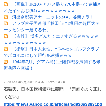
【画像】JK10人とハメ撮り770本撮って逮捕さ
れたイケおじ(54)ｗｗｗｗｗｗｗｗｗ
河出奈都美アナ ニットの●●、谷間チラ！！
アラブ首長国連邦「秋田市に2兆円の超巨大デ
ータセンター建てるわ」
【吉報】 博多どんたくエチすぎるｗｗｗｗｗ
ｗｗｗｗｗｗｗｗｗｗ
【衝撃】日本人女性、YG本社をゴルフクラブ
でボコボコにして現行犯逮捕ｗｗｗ
1944年7月、グアム島に上陸作戦を展開する米
海兵隊を空撮！
2:
2026/06/08(月) 00:31:34.37 ID:exoA9d360
石破氏、日本国旗損壊罪に疑問 「刑罰あまり正し
くない」
https://news.yahoo.co.jp/articles/5d936a33831bd