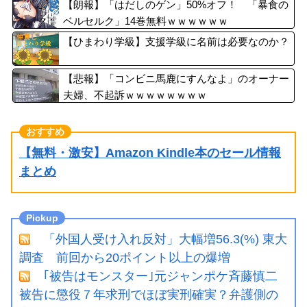
【朗報】「はだしのゲン」50%オフ！ 「暴食の
ベルセルク」14巻無料ｗｗｗｗｗｗ
【ひまわり学級】支援学級に名前は必要なのか？
【悲報】「コンビニ馬鹿にすんなよ」のオーナー
夫婦、不起訴ｗｗｗｗｗｗｗｗ
【無料・激安】Amazon Kindle本のセール情報
まとめ
「外国人受け入れ反対」大幅増56.3(%) 東大
調査 前回から20ポイント以上の爆増
｢被告はモンスター｣元ジャンポケ斉藤慎二
被告に懲役７年求刑でほぼ実刑確実？弁護側の