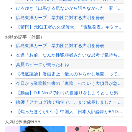
ひろゆき「出馬する気ないから話さなかった」妻「それでも不誠実だろ」→離婚協議へｗ...
広島東洋カープ、暴力団に対する声明を発表
【驚愕】元K1王者の久保優太、『電撃発表』キタァアアアアアーーーーーー！！
ハンターハンター第一王子ベンジャミィの守護霊獣の能力wwwwww
お勧め記事（外部）
広島東洋カープ、暴力団に対する声明を発表
国連事務総長「お金がありません。このままでは国連が完全崩壊します。助けて下さい」
友達「お前、なんか性犯罪者みたいな思考で気持ち悪いな」言われたわ
PTA会長「PTA参加拒否した親へ最終警告。こうなってもいい？」
真夏のピークが去ったわね
【朗報】『8番出口』金ローで地上波初放送ｗｗｗ
【徹底議論】漫画史上「最大のやらかし展開」って結局なんだと思う？
【配信者】「金バエ」のSNS更新が1週間途絶え、様々な憶測が飛び交う。1週間ぶり...
今日から業務報告書の「庶務」っていう大項目が急に廃止されたんだけど意味不明すぎる
【緊急速報】NYで警官が黒人男性の首を絞め、暴動第二波不可避へ
【動画】DJI Neo2で釣りの自撮りをしようとした男の悲劇（ノ∇`）
絵師「アナログ絵で独学でここまで成長しましたー！」→AIイラストだろと批判殺到→...
【焦ったほうがいい】中国人「日本人評論家がBYDのラッコの装備を褒めてるけど中国...
Powered by livedoor 相互RSS
【画像】TWICE・モモ(30)、またしてもエチエチボデーを披露wwwwwwww...
人気記事画像RSS
しんのすけ「ギアスを手に入れたゾ」