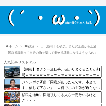
ホーム
政治
【朗報】石破茂、また安全圏から正論
「国旗損壊罪って自分の物を壊して器物損壊罪になるようなもの」
人気記事リストRSS
【朗報】タクシー運転手、儲かりまくることが判
明ｗｗｗｗｗｗｗｗｗｗｗｗｗｗｗｗｗｗｗｗｗ
ｗｗｗｗ
ジャンポケ斉藤「同意があったんです。本当で
す。信じて下さい」 ←何でこの主張が通らない
の？
移民を過剰に問題視してる人ら一定数いるけど
さ・・・