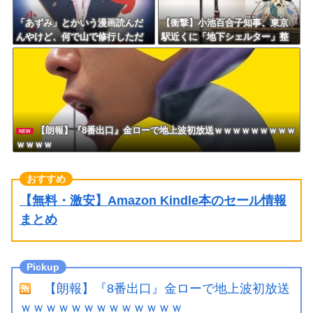
「あずみ」とかいう漫画読んだ
【衝撃】小池百合子知事、東京
んやけど、何で山で修行しただ
駅近くに「地下シェルター」整
けの子供達があんなに強いんや
備を正式表明ｗｗｗｗｗｗｗｗ
ｗ
【朗報】『8番出口』金ローで地上波初放送ｗｗｗｗｗｗｗｗｗ
NEW
ｗｗｗｗ
【無料・激安】Amazon Kindle本のセール情報
まとめ
【朗報】『8番出口』金ローで地上波初放送
ｗｗｗｗｗｗｗｗｗｗｗｗｗ