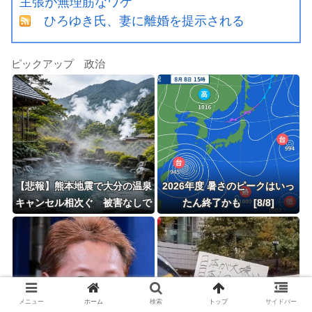
主張が無理筋なワケ
ひろゆき氏、妻に離婚を提示される
ピックアップ 政治
【悲報】熊本地震で大分の温泉
2026年度 暑さのピークはいっ
キャンセル相次ぐ 被害なしで
たん終了かも [8/8]
も旅行先変更
メニュー
ホーム
検索
トップ
サイドバー