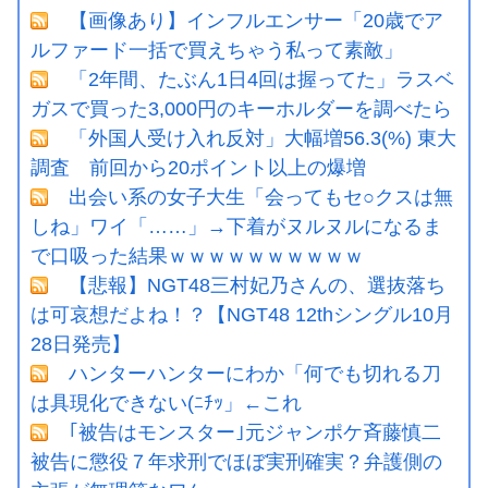
【画像あり】インフルエンサー「20歳でア
ルファード一括で買えちゃう私って素敵」
「2年間、たぶん1日4回は握ってた」ラスベ
ガスで買った3,000円のキーホルダーを調べたら
「外国人受け入れ反対」大幅増56.3(%) 東大
調査 前回から20ポイント以上の爆増
出会い系の女子大生「会ってもセ○クスは無
しね」ワイ「……」→下着がヌルヌルになるま
で口吸った結果ｗｗｗｗｗｗｗｗｗｗ
【悲報】NGT48三村妃乃さんの、選抜落ち
は可哀想だよね！？【NGT48 12thシングル10月
28日発売】
ハンターハンターにわか「何でも切れる刀
は具現化できない(ﾆﾁｯ」←これ
｢被告はモンスター｣元ジャンポケ斉藤慎二
被告に懲役７年求刑でほぼ実刑確実？弁護側の