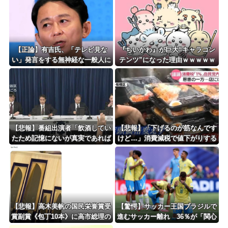
8/4のニュース
日本旅行キャンセルすべきか…1万年ぶり史上最大級の火山の兆し＝韓国の反応
更新中止のお知らせ
【正論】有吉氏、「テレビ見な
『ちいかわ』が巨大“キャラコン
い」発言をする無神経な一般人に
テンツ”になった理由ｗｗｗｗｗ
海外「おめでとうタキ！」リヴァプール南野がバースデーゴール！！
憤慨ｗｗｗｗｗｗｗ
ｗｗｗｗｗｗ
Powered by livedoor 相互RSS
【悲報】番組出演者「飲酒してい
【悲報】「下げるのが筋なんです
たため記憶にないが真実であれば
けど…」消費減税で値下がりする
申し訳ない」 NHK職員が出演者
分と同じだけ商品を値上げして店
から性被害
頭価格を変えない店も…
【悲報】高木美帆の国民栄誉賞受
【驚愕】サッカー王国ブラジルで
賞副賞《包丁10本》に高市総理の
進むサッカー離れ 36％が「関心
名前も刻印ｗｗｗｗｗｗｗｗｗ
なし」