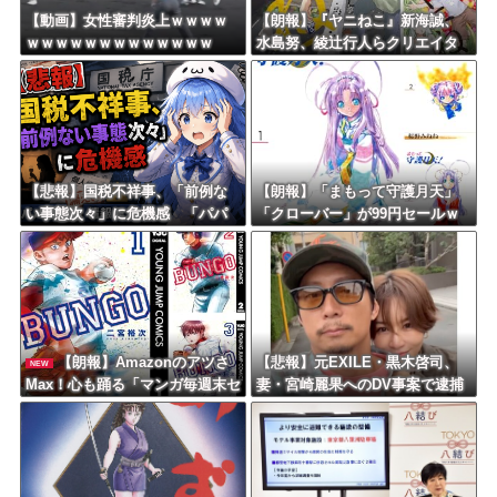
【動画】女性審判炎上ｗｗｗｗ
【朗報】『ヤニねこ』新海誠、
ｗｗｗｗｗｗｗｗｗｗｗｗｗ
水島努、綾辻行人らクリエイタ
ーが絶賛ｗｗｗｗｗｗｗｗｗ
【悲報】国税不祥事、「前例な
【朗報】「まもって守護月天」
い事態次々」に危機感 「パパ
「クローバー」が99円セールｗ
活」、情報漏えいも
ｗｗｗｗｗｗｗｗｗｗｗ
【朗報】Amazonのアツさ
【悲報】元EXILE・黒木啓司、
NEW
Max！心も踊る「マンガ毎週末セ
妻・宮崎麗果へのDV事案で逮捕
ール（50%還元）」2日目襲来！
されていた！宮崎は全身打撲、
頭部裂傷及び打撲、頸部損
傷・・・