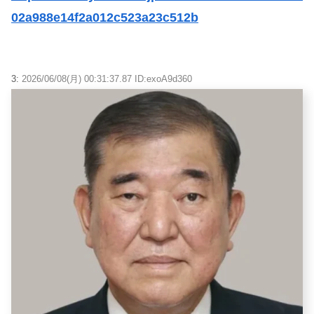
02a988e14f2a012c523a23c512b
3:
2026/06/08(月) 00:31:37.87 ID:exoA9d360