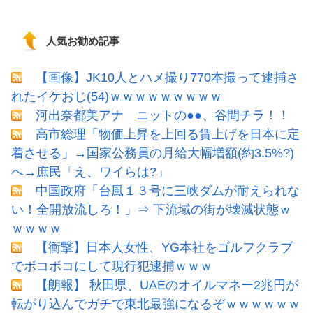
人気お勧め記事
【画像】JK10人とハメ撮り770本撮って逮捕さ
れたイケおじ(54)ｗｗｗｗｗｗｗｗｗ
河出奈都美アナ ニットの●●、谷間チラ！！
高市総理「物価上昇を上回る賃上げを日本に定
着させる」→国家公務員の月給大幅増額(約3.5%?)
へ→庶民「え、ワイらは?」
中国政府「台風１３号に三峡ダムが耐えられな
い！全開放流しろ！」⇒ 下流域の街が壊滅状態ｗ
ｗｗｗｗ
【衝撃】日本人女性、YG本社をゴルフクラブ
でボコボコにして現行犯逮捕ｗｗｗ
【朗報】 秋田県、UAEのオイルマネー2兆円が
転がり込んでガチで東北最強になるぞｗｗｗｗｗｗ