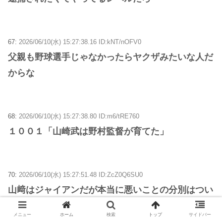
67:
2026/06/10(水) 15:27:38.16 ID:kNT/nOFV0
父親も野球選手じゃなかったらヤクザみたいな人だ
からな
68:
2026/06/10(水) 15:27:38.80 ID:m6/tRE760
１００１「山崎武は野村監督が育てた」
70:
2026/06/10(水) 15:27:51.48 ID:ZcZ0Q6SU0
山﨑はジャイアンだが本当に悪いことの分別はつい
てる人間だったと思ってたんだけどな
メニュー
ホーム
検索
トップ
サイドバー
息子はそうは育たなかったか