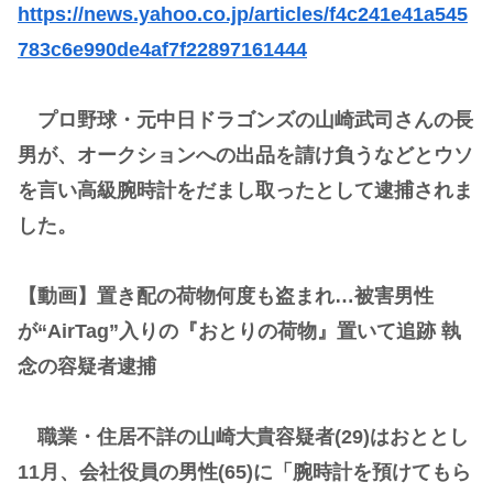
https://news.yahoo.co.jp/articles/f4c241e41a545
783c6e990de4af7f22897161444
プロ野球・元中日ドラゴンズの山崎武司さんの長
男が、オークションへの出品を請け負うなどとウソ
を言い高級腕時計をだまし取ったとして逮捕されま
した。
【動画】置き配の荷物何度も盗まれ…被害男性
が“AirTag”入りの『おとりの荷物』置いて追跡 執
念の容疑者逮捕
職業・住居不詳の山崎大貴容疑者(29)はおととし
11月、会社役員の男性(65)に「腕時計を預けてもら