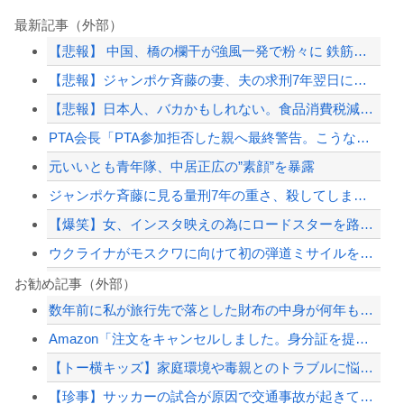
最新記事（外部）
【悲報】 中国、橋の欄干が強風一発で粉々に 鉄筋ゼロ 当局「接着剤でくっつけただ...
【悲報】ジャンポケ斉藤の妻、夫の求刑7年翌日にウキウキでInstagram更新
【悲報】日本人、バカかもしれない。食品消費税減税（8%→1%）に93.2%が賛成...
PTA会長「PTA参加拒否した親へ最終警告。こうなってもいい？」
元いいとも青年隊、中居正広の”素顔”を暴露
ジャンポケ斉藤に見る量刑7年の重さ、殺してしまい傷害致死罪を狙う方が量刑的には軽...
【爆笑】女、インスタ映えの為にロードスターを路肩に止めて記念撮影していたら後続車...
ウクライナがモスクワに向けて初の弾道ミサイルを発射か？！
【悲報】イギリスさん、国民食を子どもに食わせるのを諦めるｗｗｗｗｗｗｗ
お勧め記事（外部）
数年前に私が旅行先で落とした財布の中身が何年も経ってから別の旅行先で私自身によっ...
高市首相、公用車を3000万円超の新型センチュリーSUVに変更ｗｗｗｗｗｗｗ
Amazon「注文をキャンセルしました。身分証を提出してください」 X民「は？怪...
中国、三峡ダムが全開放流。長江流域で深刻な洪水被害
【トー横キッズ】家庭環境や毒親とのトラブルに悩む若者「大人に相談しても具体的に何...
【悲報】経済大国の日本、世界に売るものがなさすぎて史上初めて韓国台湾に輸出額抜か...
【珍事】サッカーの試合が原因で交通事故が起きてしまう。
【配信者】「金バエ」のSNS更新が1週間途絶え、様々な憶測が飛び交う。1週間ぶり...