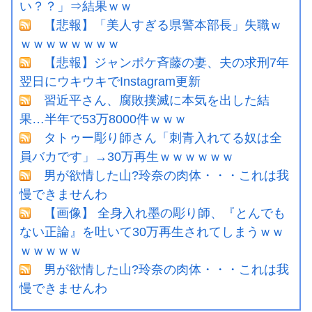
い？？」⇒結果ｗｗ
【悲報】「美人すぎる県警本部長」失職ｗ
ｗｗｗｗｗｗｗｗ
【悲報】ジャンポケ斉藤の妻、夫の求刑7年
翌日にウキウキでInstagram更新
習近平さん、腐敗撲滅に本気を出した結
果…半年で53万8000件ｗｗｗ
タトゥー彫り師さん「刺青入れてる奴は全
員バカです」→30万再生ｗｗｗｗｗｗ
男が欲情した山?玲奈の肉体・・・これは我
慢できませんわ
【画像】 全身入れ墨の彫り師、『とんでも
ない正論』を吐いて30万再生されてしまうｗｗ
ｗｗｗｗｗ
男が欲情した山?玲奈の肉体・・・これは我
慢できませんわ