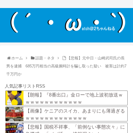
ホーム
話題・ネタ
【悲報】元中日・山崎武司氏の長
男を逮捕 685万円相当の高級腕時計を騙し取った疑い 被害は計約7
千万円か
人気記事リストRSS
【朗報】『8番出口』金ローで地上波初放送ｗ
ｗｗｗｗｗｗｗｗｗｗｗｗ
【画像】ケニアのスイカ、あまりにも薄過ぎる
ｗｗｗｗｗｗｗｗｗｗｗｗｗ
【悲報】国税不祥事、「前例ない事態次々」に