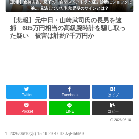
【悲報】倉持由香、息子の「自閉スペクトラム症」診断にショックで
涙… 見逃していた乳幼児期のサインとは？
【悲報】元中日・山崎武司氏の長男を逮
捕 685万円相当の高級腕時計を騙し取っ
た疑い 被害は計約7千万円か
Twitter
Facebook
はてブ
Pocket
LINE
コピー
2026.06.10
1:
2026/06/10(水) 15:19:29.47 ID:JzjFI56M9