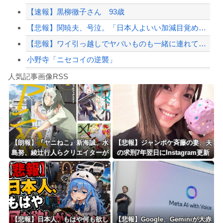
【速報】黒柳徹子さん 93歳
【緊急速報】NYで警官が黒人男性の首を絞め、暴動第二波不可避へ
【悲報】関暁夫、号泣。「日本人よいい加減目覚めろ！」と涙の訴え
【悲報】ワイ引っ越しでヤバいものも一緒に連れてきてしまった模様
小野寺「ニセコイの逆襲」
Powered by livedoor 相互RSS
【シンデレラガールズ】百鬼夜行をテーマとしたPOP UP SHOPが東京・大阪に...
人気記事画像RSS
【言うて人手不足だし？】未経験から「エンジニア」になるという選択‥‥
8/4のニュース
日本旅行キャンセルすべきか…1万年ぶり史上最大級の火山の兆し＝韓国の反応
更新中止のお知らせ
【朗報】『ヤニねこ』新海誠、水
【悲報】ジャンポケ斉藤の妻、夫
島努、綾辻行人らクリエイターが
の求刑7年翌日にInstagram更新
海外「おめでとうタキ！」リヴァプール南野がバースデーゴール！！
絶賛ｗｗｗｗｗｗｗｗｗ
「楽しすぎた」
Powered by livedoor 相互RSS
【悲報】日本人、もはや何も欲し
【悲報】Google、Geminiが大赤