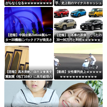
がらなくなるｗｗｗｗｗｗｗｗｗ
字、史上初のマイナスキャッシュ
ｗｗｗｗｗｗｗｗｗｗｗｗｗｗｗ
フローに陥る・・・
【悲報】中国企業Zbtlink製ルー
【悲報】日本車の原価、たったの
ター20機種にバックドアが発見さ
30〜90万円と判明ｗｗｗｗｗｗ
れるｗｗｗｗｗｗｗｗｗ
ｗｗｗｗｗ
【悲報】高木美帆の国民栄誉賞受
【動画】女性審判炎上ｗｗｗｗｗ
賞副賞《包丁10本》に高市総理の
ｗｗｗｗｗｗｗｗｗｗｗｗ
名前も刻印ｗｗｗｗｗｗｗｗｗ