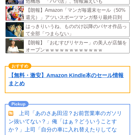
危機感 「パパ活」、情報漏えいも
【朗報】Amazon「マンガ毎週末セール（50%
還元）」アツいスポーツマンガ祭り最終日到
来！！！
はっきりいうね、もののけ以降のパヤオ作品っ
て全部「つまらない」
【朗報】「おむすびリヤカー」の美人が店舗を
オープンｗｗｗｗｗｗｗｗｗｗｗｗ
【無料・激安】Amazon Kindle本のセール情報
まとめ
上司「あのさあ田沼？お前営業車のガソリ
ン抜いてない？」俺「はぁ？どういうことす
か？」上司「自分の車に入れ替えたりしてな