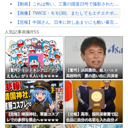
【動画】これは怖い。三重の国道23号で撮影された避けようがないもらい事故の瞬間。
【画像】TWICE・モモ(30)、またしてもエチエチボデーを披露wwwwwwww...
【悲報】中国さん、日本に対しあまりにも酷い暴言を放つ 「侵略戦争仕掛けたくせに...
Powered by livedoor 相互RSS
運転してる女性配信者さん、とんでもない駐車テクニックを見せつけてネット民をドン引...
人気記事画像RSS
大男「1回戦の相手はこのｶﾞｷか？楽勝だな」少年剣士「…ふんっ、あまり調子に乗ら...
8/4のニュース
日本旅行キャンセルすべきか…1万年ぶり史上最大級の火山の兆し＝韓国の反応
更新中止のお知らせ
【驚愕】インドネシアに「ドラ
【驚愕】浜田雅功、超スパルタ
えもん」が１６人いるｗｗｗｗ
高校時代 夏の思い出に共演者
海外「おめでとうタキ！」リヴァプール南野がバースデーゴール！！
ｗｗｗｗｗｗｗ
衝撃「ええ？」「それはかわい
そう」
Powered by livedoor 相互RSS
【悲報】靖国神社、軍服コスプ
【悲報】高市、国民栄誉賞で記
レでの参拝を禁止へｗｗｗｗｗ
念品に自分の名前を入れ自分メ
ｗｗｗｗｗｗｗｗｗｗｗｗｗｗ
インのPV撮影して炎上中w w w