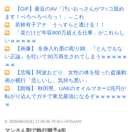
【GIF】最近のAV「汚いおっさんがマ○コ舐め
ます！ぺろぺろぺろっ！」←これ
若林有子アナ うっすらと透ける！！
「楽だけど年収800万超える仕事」がこれらし
いｗｗｗｗｗ
【画像】 全身入れ墨の彫り師、『とんでもな
い正論』を吐いて30万再生されてしまうｗｗｗｗｗ
ｗｗ
【悲報】阿波おどり、女性の体を狙った盗撮動
画が横行「悲しいし、気持ち悪い」
【朗報】 秋田県、UAEのオイルマネー2兆円が
転がり込んでガチで東北最強になるぞｗｗｗｗｗｗ
ｗ
2:
2026/06/10(水) 17:00:46.79 ID:c+iFDxUV0
マンさん割で執行猶予4年