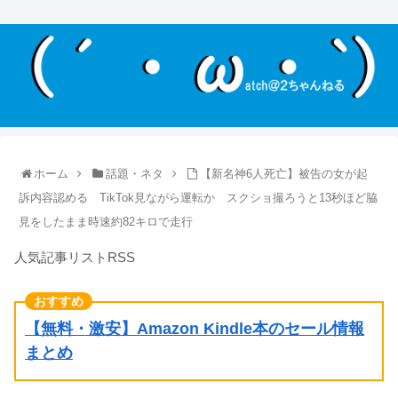
ホーム
話題・ネタ
【新名神6人死亡】被告の女が起
訴内容認める TikTok見ながら運転か スクショ撮ろうと13秒ほど脇
見をしたまま時速約82キロで走行
人気記事リストRSS
【無料・激安】Amazon Kindle本のセール情報
まとめ