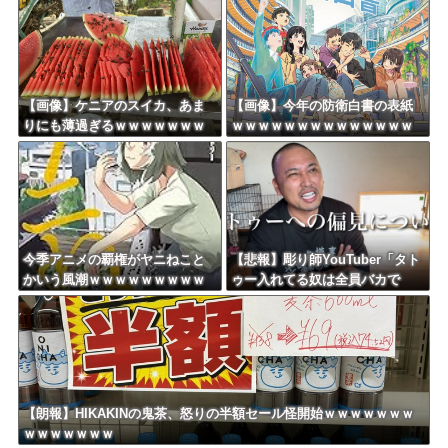
w w w w w w
【画像】ケニアのスイカ、あま
【画像】今年の防衛白書の表紙
りにも薄過ぎるｗｗｗｗｗｗｗ
ｗｗｗｗｗｗｗｗｗｗｗｗｗｗ
ｗｗｗｗｗｗ
ｗｗｗｗｗ
今季アニメの覇権がヤニねこと
【悲報】彫り師YouTuber「タト
かいう風潮ｗｗｗｗｗｗｗｗｗ
ゥー入れてる奴は全員バカで
ｗｗｗｗ
す。すごい民度低い」
【朗報】HIKAKINの鬼茶、怒りの半額セール怪開始ｗｗｗｗｗｗｗ
ｗｗｗｗｗｗｗ