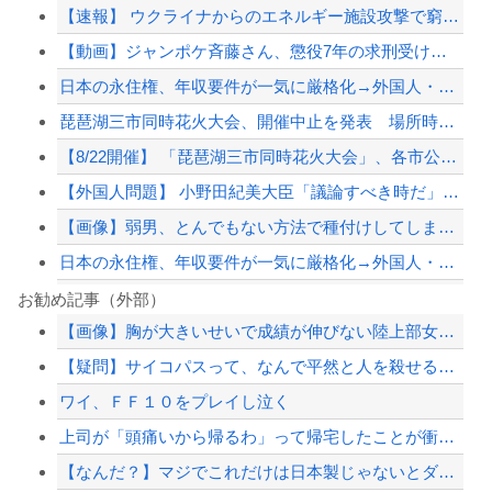
【速報】 ウクライナからのエネルギー施設攻撃で窮地のロシアを韓国が助けていたこと...
【動画】ジャンポケ斉藤さん、懲役7年の求刑受けたあとのTikTokライブ配信がヤ...
日本の永住権、年収要件が一気に厳格化→外国人・市民ら「差別だ！」と抗議
琵琶湖三市同時花火大会、開催中止を発表 場所時刻不明・許可なし・交通整理なし・市...
【8/22開催】 「琵琶湖三市同時花火大会」、各市公式「そんな花火大会は存在しな...
【外国人問題】 小野田紀美大臣「議論すべき時だ」→SNS「まだ議論もしてなかった...
【画像】弱男、とんでもない方法で種付けしてしまうWWWWWWWWWWWW
日本の永住権、年収要件が一気に厳格化→外国人・市民ら「差別だ！」と抗議
映画「死霊のはらわた」について語ろう（今夜BS放送あり〼）
お勧め記事（外部）
【画像】胸が大きいせいで成績が伸びない陸上部女子ｗｗｗｗｗｗｗｗｗｗｗｗ
【これは驚き】田中れいなさん（35）、昔とほぼ変わらないｗｗｗｗ
【疑問】サイコパスって、なんで平然と人を殺せるの？
長崎の語り部お爺ちゃん（84）、修学旅行生に「日本も原爆を持たないと負ける」と言...
ワイ、ＦＦ１０をプレイし泣く
上司が「頭痛いから帰るわ」って帰宅したことが衝撃的だった
上司が「頭痛いから帰るわ」って帰宅したことが衝撃的だった
【配信者】「金バエ」のSNS更新が1週間途絶え、様々な憶測が飛び交う。1週間ぶり...
【なんだ？】マジでこれだけは日本製じゃないとダメな物
【緊急速報】NYで警官が黒人男性の首を絞め、暴動第二波不可避へ