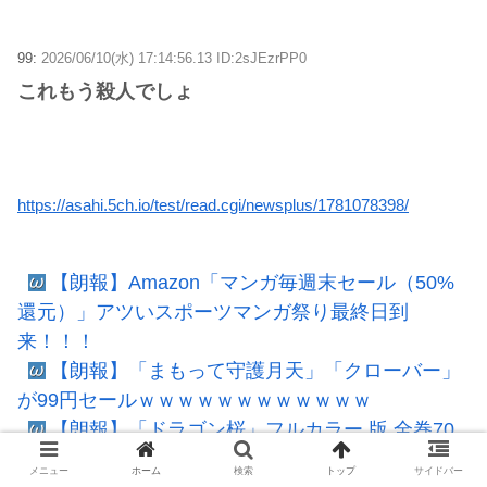
99:
2026/06/10(水) 17:14:56.13 ID:2sJEzrPP0
これもう殺人でしょ
https://asahi.5ch.io/test/read.cgi/newsplus/1781078398/
【朗報】Amazon「マンガ毎週末セール（50%
還元）」アツいスポーツマンガ祭り最終日到
来！！！
【朗報】「まもって守護月天」「クローバー」
が99円セールｗｗｗｗｗｗｗｗｗｗｗｗ
【朗報】「ドラゴン桜」フルカラー 版 全巻70
円セールｗｗｗｗｗｗｗｗ スポーツ漫画50％ポイ
メニュー
ホーム
検索
トップ
サイドバー