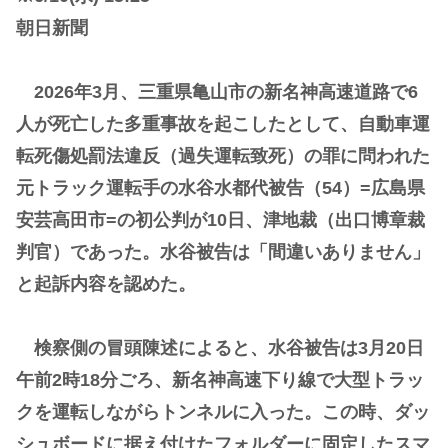
朝日新聞
2026年3月、三重県亀山市の新名神高速道路で6
人が死亡した多重事故を起こしたとして、自動車運
転死傷処罰法違反（過失運転致死）の罪に問われた
元トラック運転手の水谷水都代被告（54）=広島県
安芸高田市=の初公判が10日、津地裁（出口博章裁
判官）であった。水谷被告は「間違いありません」
と起訴内容を認めた。
検察側の冒頭陳述によると、水谷被告は3月20日
午前2時18分ごろ、新名神高速下り線で大型トラッ
クを運転しながらトンネルに入った。この時、ダッ
シュボードに据え付けたフォルダーに固定したスマ