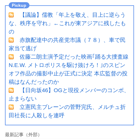
【議論】儒教「年上を敬え、目上に逆らう
な、秩序を守れ」←これが東アジアに残したも
の
赤旗配達中の共産党市議（７８）、車で民
家当て逃げ
佐藤二朗主演予定だった映画｢踊る大捜査線
N.E.W. メトロポリスを駆け抜けろ！｣のスピン
オフ作品の撮影中止が正式に決定 本広監督の投
稿はなんだったのか
【日向坂46】OGと現役メンバーのコンボ、
止まらない
立憲民主ブレーンの菅野完氏、メルチュ折
田社長に人殺しを連呼
最新記事（外部）