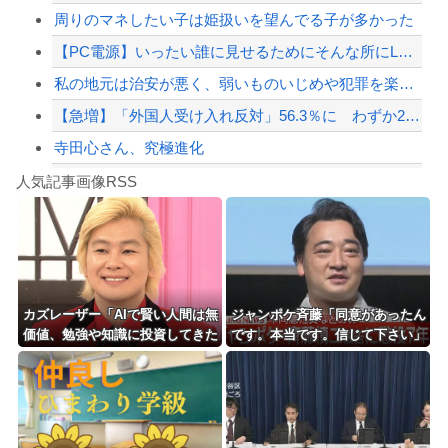
周りのマネしたい子は姫扱いを望んでる子が多かった
【配信者】「金バエ」のSNS更新が1週間途絶え、様々な憶測が飛び交う。1週間ぶり...
【PC電源】いったい誰に見せるためにそんな所にLCD付けるのかな
【緊急速報】NYで警官が黒人男性の首を絞め、暴動第二波不可避へ
私の地元は治安が悪く、弱いものいじめや犯罪を楽しみながら行うことが陽キャの条件だ...
【急増】「外国人受け入れ反対」56.3％に わずか2年で20.7ポイント増、東大...
寺田心さん、究極進化
Powered by livedoor 相互RSS
【誰？】日本をダメにした総理大臣と言えば？
人気記事画像RSS
【動画】これはお見事。中国重慶市で珍しい事故が撮影される。
8/4のニュース
日本旅行キャンセルすべきか…1万年ぶり史上最大級の火山の兆し＝韓国の反応
更新中止のお知らせ
カズレーザー「AIで賢い人間は無
ジャンポケ斉藤「同意があったん
価値、勉強や知識に投資してきた
です。本当です。信じて下さい」
海外「おめでとうタキ！」リヴァプール南野がバースデーゴール！！
人ほど絶望の時代の幕開け」
←何でこの主張が通らないの？