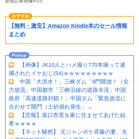
新着記事画像RSS
【無料・激安】Amazon Kindle本のセール情報
まとめ
【画像】JK10人とハメ撮り770本撮って逮
捕されたイケおじ(54)ｗｗｗｗｗｗｗｗｗ
中国「大洪水！」三峡ダム「9門開放！（全
力放流」中国都市「三峡沿線の道路水没」中国
政府「高速道路封鎖！」中国ダム「緊急放流に
合わせて開門（土砂崩れ発生」→
【悲報】坂口杏里を家に住ませてあげた結
果ｗｗｗｗ
【ネット騒然】 元ジャンポケ斉藤の妻、夫