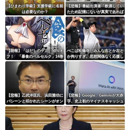
Powered by livedoor 相互RSS
【ひまわり学級】支援学級に名前
【悲報】番組出演者「飲酒してい
は必要なのか？
たため記憶にないが真実であれば
申し訳ない」 NHK職員が出演者
から性被害
【朗報】「はだしのゲン」50%オ
ぺこぱ松蔭寺「みんな右とか左と
フ！ 「暴食のベルセルク」14巻
か拘りすぎ。思想関係なく応援し
無料ｗｗｗｗｗｗ
ようよ」
【悲報】乙武洋匡氏、浜田雅功に
【悲報】Google、Geminiが大赤
パシーンと叩かれたシーンがオン
字、史上初のマイナスキャッシュ
エアされず「障害者相手だと放送
フローに陥る・・・
されなくなる。俺、逆差別だと思
って」