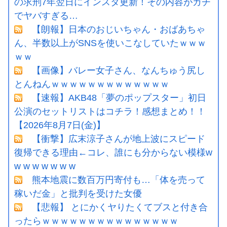
の求刑7年翌日にインスタ更新！その内容がガチ
でヤバすぎる…
【朗報】日本のおじいちゃん・おばあちゃ
ん、半数以上がSNSを使いこなしていたｗｗｗ
ｗｗ
【画像】バレー女子さん、なんちゅう尻し
とんねんｗｗｗｗｗｗｗｗｗｗｗｗｗ
【速報】AKB48「夢のポップスター」初日
公演のセットリストはコチラ！感想まとめ！！
【2026年8月7日(金)】
【衝撃】広末涼子さんが地上波にスピード
復帰できる理由←コレ、誰にも分からない模様w
w w w w w w w
熊本地震に数百万円寄付も…「体を売って
稼いだ金」と批判を受けた女優
【悲報】 とにかくヤりたくてブスと付き合
ったらｗｗｗｗｗｗｗｗｗｗｗｗｗｗｗ