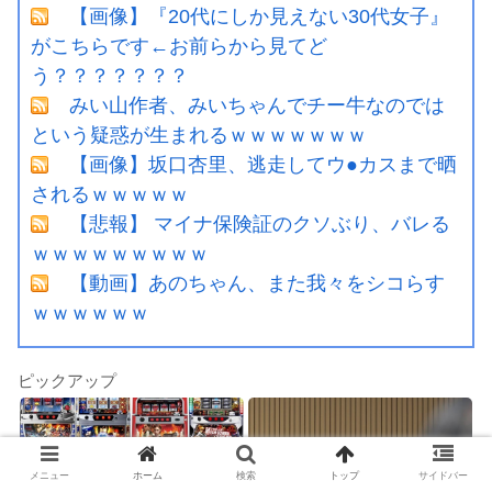
【画像】『20代にしか見えない30代女子』
がこちらです←お前らから見てど
う？？？？？？？
みい山作者、みいちゃんでチー牛なのでは
という疑惑が生まれるｗｗｗｗｗｗｗ
【画像】坂口杏里、逃走してウ●カスまで晒
されるｗｗｗｗｗ
【悲報】 マイナ保険証のクソぶり、バレる
ｗｗｗｗｗｗｗｗｗ
【動画】あのちゃん、また我々をシコらす
ｗｗｗｗｗｗ
ピックアップ
メニュー
ホーム
検索
トップ
サイドバー