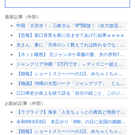
最新記事（外部）
中国「大洪水！」三峡ダム「9門開放！（全力放流」中国都市「三峡沿線の道路水没」中...
【悲報】坂口杏里を家に住ませてあげた結果ｗｗｗｗ
夫さん、妻に「天井のシミ数えてれば終わるでな」と押し倒されて性行為 → 凄いこと...
【ネット騒然】 元ジャンポケ斉藤の妻、夫の求刑7年翌日にインスタ更新！その内容が...
ジャングリア沖縄「3万円です」←ディズニー超えの強気価格ｗｗｗ
【朗報】ショートスリーパーの1日、めちゃくちゃ充実してる……これ革命やろｗｗ...
【物議】沖縄の大型パーク「ジャングリア」、とんでもない物を投入してしまう！！！！...
江口寿史が炎上を経て語る「自分の絵ごと、このジャンルはそろそろ終わりかな」
兵庫県斎藤知事、不正会計の疑いで前知事に聞き取り調査へ
お勧め記事（外部）
【ラブライブ】海未「人生ちょっとの勇気と情熱でしょう」【IF】
ジャンポケ斎藤と代理人のやりとり、「地獄すぎて完全にコントになってる……」と衝撃...
令和8年8月8日 末広がり「888」の日に全国の婚姻窓口が大行列＆芸能人も結婚ラ...
ジャングリア沖縄「3万円です」←ディズニー超えの強気価格ｗｗｗ
【朗報】ショートスリーパーの1日、めちゃくちゃ充実してる……これ革命やろｗｗ...
高市総理「物価上昇を上回る賃上げを日本に定着させる」 →国家公務員月給3.51％...