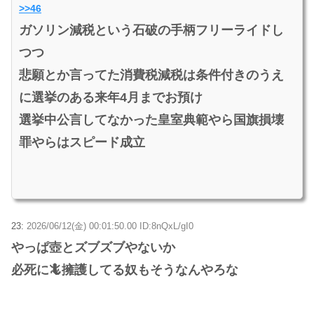
>>46
ガソリン減税という石破の手柄フリーライドし
つつ
悲願とか言ってた消費税減税は条件付きのうえ
に選挙のある来年4月までお預け
選挙中公言してなかった皇室典範やら国旗損壊
罪やらはスピード成立
23:
2026/06/12(金) 00:01:50.00 ID:8nQxL/gI0
やっぱ壺とズブズブやないか
必死に🦎擁護してる奴もそうなんやろな