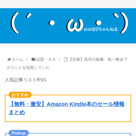
ホーム
話題・ネタ
【悲報】高市の秘書、統一教会ア
カウントを拡散していた
人気記事リストRSS
【無料・激安】Amazon Kindle本のセール情報
まとめ