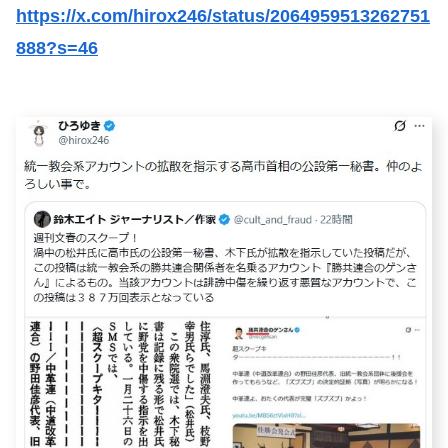
https://x.com/hirox246/status/2064959513262751
888?s=46