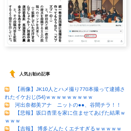
人気お勧め記事
【画像】JK10人とハメ撮り770本撮って逮捕さ
れたイケおじ(54)ｗｗｗｗｗｗｗｗｗ
河出奈都美アナ ニットの●●、谷間チラ！！
【悲報】坂口杏里を家に住ませてあげた結果ｗ
ｗｗｗ
【吉報】 博多どんたくエチすぎるｗｗｗｗｗ