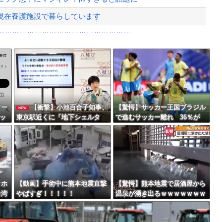
現在養護施設で暮らしています
ｗｗｗｗｗｗｗｗｗｗｗｗｗｗｗｗｗ...
のプリウスに当て逃げされる車載。
Powered by livedoor 相互RSS
権を手にしました！」俺「ほう君が萩野...
最大級の火山の兆し＝韓国の反応
ツー
【衝撃】小池百合子知事、
【驚愕】サッカー王国ブラジル
NEW
ロッ
東京駅近くに「地下シェルタ
で進むサッカー離れ 36％が
ｗｗ
ー」整備を正式表明ｗｗｗｗｗ
「関心なし」
バースデーゴール！！
ｗｗｗｗ
クホ
【動画】手術中に熊本地震直撃
【驚愕】熊本地震で居酒屋から
台湾
やばすぎ！！！！！
温泉が湧き出るｗｗｗｗｗｗｗ
Powered by livedoor 相互RSS
ｗｗｗｗｗ