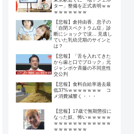
ター」整備を正式表明ｗｗ
ｗｗｗｗｗｗｗ
【悲報】倉持由香、息子の
「自閉スペクトラム症」診
断にショックで涙… 見逃し
ていた乳幼児期のサインと
は？
【悲報】「舌を入れてきた
から歯と口でブロック」元
ジャンポケ斉藤の不同意性
交公判
【悲報】食料自給率過去最
低37%ｗｗｗｗｗｗｗ コ
メ消費減響く・・・
【悲報】17歳で無期懲役に
なった奴、怖いｗｗｗｗｗ
ｗｗｗｗｗｗｗｗｗｗｗｗ
ｗｗｗｗｗｗｗ