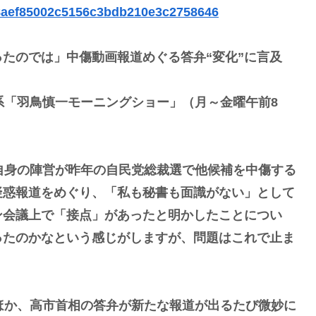
b68aef85002c5156c3bdb210e3c2758646
たのでは」中傷動画報道めぐる答弁“変化”に言及
系「羽鳥慎一モーニングショー」（月～金曜午前8
自身の陣営が昨年の自民党総裁選で他候補を中傷する
疑惑報道をめぐり、「私も秘書も面識がない」として
ン会議上で「接点」があったと明かしたことについ
ったのかなという感じがしますが、問題はこれで止ま
ほか、高市首相の答弁が新たな報道が出るたび微妙に