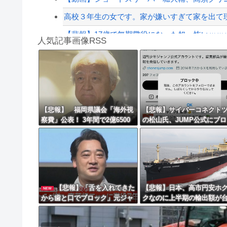
高校３年生の女です。家が嫌いすぎて家を出て
【悲報】17歳で無期懲役になった奴、怖いｗｗｗ
人気記事画像RSS
【動画】逃げる判断はやっ！埼玉でスマホ運転
実況「金メダルをとった萩野には俺さんへの挑戦
8/4のニュース
日本旅行キャンセルすべきか…1万年ぶり史上
【悲報】 福岡県議会「海外視
【悲報】サイバーコネクト
察費」公表！ 3年間で2億6500
の松山氏、JUMP公式にブ
更新中止のお知らせ
万円ｗｗｗｗｗｗｗｗｗ
クされるｗｗｗｗｗｗｗｗ
海外「おめでとうタキ！」リヴァプール南野が
ｗ
【悲報】「舌を入れてきた
【悲報】日本、高市円安ホ
NEW
から歯と口でブロック」元ジャ
クなのに上半期の輸出額が
ンポケ斉藤の不同意性交公判
と韓国に抜かれる・・・