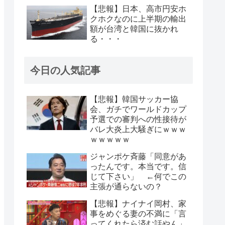
【悲報】日本、高市円安ホ
クホクなのに上半期の輸出
額が台湾と韓国に抜かれ
る・・・
今日の人気記事
【悲報】韓国サッカー協
会、ガチでワールドカップ
予選での審判への性接待が
バレ大炎上大騒ぎにｗｗｗ
ｗｗｗｗｗ
ジャンポケ斉藤「同意があ
ったんです。本当です。信
じて下さい」 ←何でこの
主張が通らないの？
【悲報】ナイナイ岡村、家
事をめぐる妻の不満に「言
ってくれたら済む話やん」