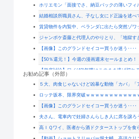
ホリエモン「面接でさ、納豆パックの薄いフィル
結婚相談所職員さん、子なし女にド正論を述べ
賃貸物件を内覧中、ベランダに出たら突然ゾワッ
ジャンポケ斎藤と代理人のやりとり、「地獄すぎ
【画像】このグランドセイコー買うか迷う‥‥
【50％還元！】今週の漫画週末セールまとめ！『ア
【徹底討論】ワイ(48)無職はこのまま逃げ切れ
お勧め記事（外部）
【悲報】大物ミュージシャンSUGIZOさん、『
５大、肉食じゃないけど凶暴な動物「カバ」「ア
秋田県職員さん、会見をバスローブ＆喫煙スタ
ロッテ坂本、限界突破ｗｗｗｗｗｗｗｗｗｗｗ
【韓国サッカー協会】外国人審判約10人に性的接待
【画像】このグランドセイコー買うか迷う‥‥
滝沢秀明社長、熊本入り示唆「男手が必要。時
夫さん、電車内で妊婦さんらしき人に席を譲ろう
【配信者】「金バエ」のSNS更新が1週間途絶え
高ＩＱワイ、医者から酒ドクターストップを食
【緊急速報】NYで警官が黒人男性の首を絞め
【動画】ショートスリーパー堀大輔、高須クリ