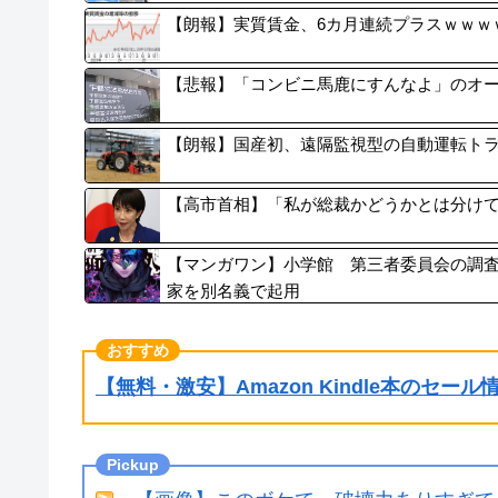
【朗報】実質賃金、6カ月連続プラスｗｗｗ
【悲報】「コンビニ馬鹿にすんなよ」のオ
【朗報】国産初、遠隔監視型の自動運転ト
【高市首相】「私が総裁かどうかとは分けて
【マンガワン】小学館 第三者委員会の調
家を別名義で起用
【無料・激安】Amazon Kindle本のセー