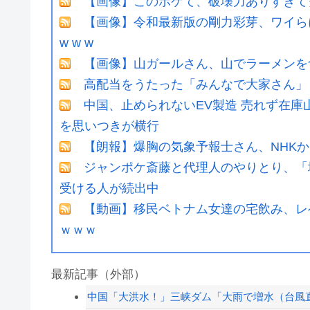
【画像】このボケて、破壊力ありすぎて
【画像】令和最新版の剛力彩芽、ワイらにブッ刺
w w w
【画像】山ガールさん、山でラーメンを
高配当をうたった「みんなで大家さん」→
中国、止められないEV製造 売れず在
を思いつきが横行
【朗報】爆胸の気象予報士さん、NHK
ジャンポケ斎藤と代理人のやりとり、「
受ける人が続出中
【動画】移民ベトナム女達の宅飲み、レ
ｗｗｗ
最新記事（外部）
中国「大洪水！」三峡ダム「大雨で増水（台風直