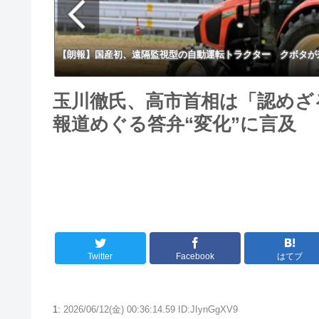
【朗報】国産初、遠隔監視型の自動運転トラクター クボタが
玉川徹氏、高市首相は「認めざ
報道めぐる答弁“変化”に言及
Twitter
Facebook
はてブ
1:
2026/06/12(金) 00:36:14.59 ID:JIynGgXV9