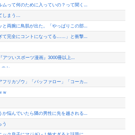
ムって何のために入っていの？って聞く...
てしまう…
と両腕に鳥肌が出た。「やっぱりこの部...
て完全にコントになってる……」と衝撃...
ツいスポーツ漫画』3000冊以上...
るのか
爆弾発言』キタァアアアアアーーーー...
フリカゾウ」「バッファロー」「コーカ...
イルで対応してしまい大炎上ｗ
ｗｗ
か 計1496回、約2億ウォン（...
間を見つけて行きたい」
か悩んでいたら隣の男性に先を越される...
、様々な憶測が飛び交う。1週間ぶり...
らう
、暴動第二波不可避へ
ニック息子にマジギレ！怖すぎると話題に