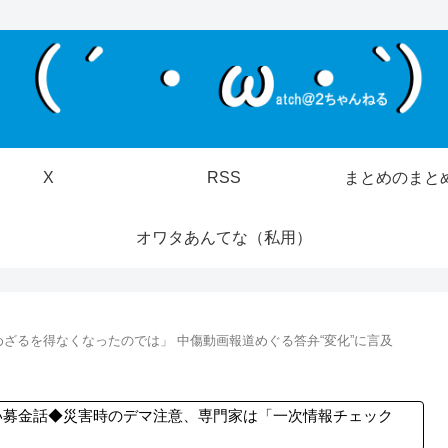
X
RSS
まとめのまと
オワタあんてな（私用）
ざるを得なくなったのでは」 中傷動画報道めぐる答弁“変化”に言及
い募金話◆災害時のデマ注意、専門家は「一次情報チェック