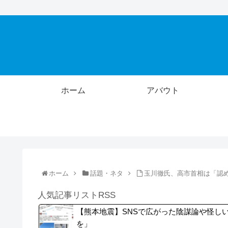
ホーム
アバウト
ホーム
話題・ネタ
玉川徹氏、高市首相は「認め
人気記事リストRSS
【熊本地震】SNSで広がった陰謀論や怪し
を」