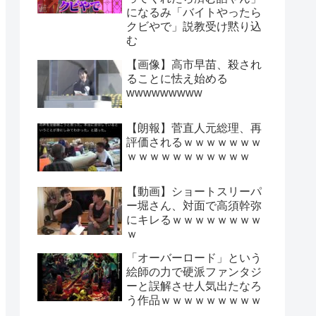
になるみ「バイトやったら
クビやで」説教受け黙り込
む
【画像】高市早苗、殺され
ることに怯え始める
wwwwwwwww
【朗報】菅直人元総理、再
評価されるｗｗｗｗｗｗｗ
ｗｗｗｗｗｗｗｗｗｗｗ
【動画】ショートスリーパ
ー堀さん、対面で高須幹弥
にキレるｗｗｗｗｗｗｗｗ
ｗ
「オーバーロード」という
絵師の力で硬派ファンタジ
ーと誤解させ人気出たなろ
う作品ｗｗｗｗｗｗｗｗｗ