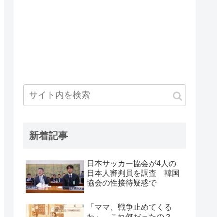
新着記事
日本サッカー協会が4人の
日本人審判員を調査 韓国
協会の性接待疑惑で
「ママ、戦争止めてくる
わ」←これ何だったの？