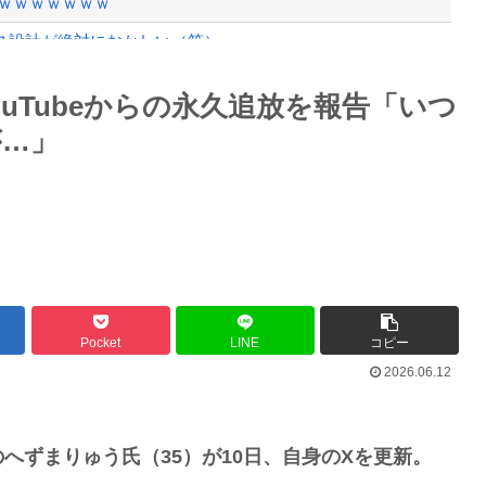
ｗｗｗｗｗｗｗ
ス設計が絶対におかしい（笑）
動画にしました！」→とんでもないもの...
Powered by livedoor 相互RSS
uTubeからの永久追放を報告「いつ
年剣士「…ふんっ、あまり調子に乗ら...
が…」
最大級の火山の兆し＝韓国の反応
バースデーゴール！！
Pocket
LINE
コピー
2026.06.12
Powered by livedoor 相互RSS
へずまりゅう氏（35）が10日、自身のXを更新。