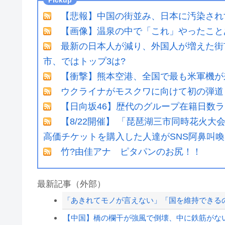
【悲報】中国の街並み、日本に汚染され
【画像】温泉の中で「これ」やったことあ
最新の日本人が減り、外国人が増えた街
市、ではトップ3は?
【衝撃】熊本空港、全国で最も米軍機が
ウクライナがモスクワに向けて初の弾道
【日向坂46】歴代のグループ在籍日数
【8/22開催】 「琵琶湖三市同時花火
高価チケットを購入した人達がSNS阿鼻叫喚
竹?由佳アナ ピタパンのお尻！！
最新記事（外部）
「あきれてモノが言えない」「国を維持できるの
【中国】橋の欄干が強風で倒壊、中に鉄筋がな