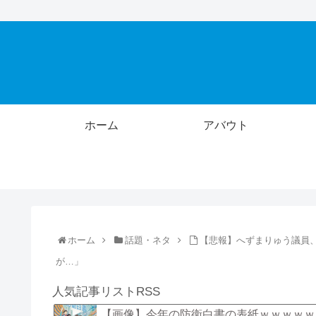
ホーム
アバウト
ホーム
話題・ネタ
【悲報】へずまりゅう議員、
が…」
人気記事リストRSS
【画像】今年の防衛白書の表紙ｗｗｗｗｗ