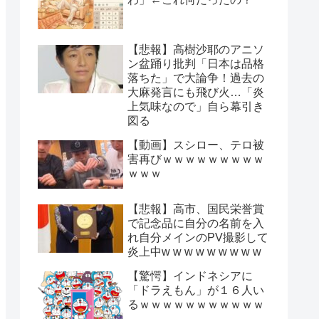
【悲報】高樹沙耶のアニソ
ン盆踊り批判「日本は品格
落ちた」で大論争！過去の
大麻発言にも飛び火…「炎
上気味なので」自ら幕引き
図る
【動画】スシロー、テロ被
害再びｗｗｗｗｗｗｗｗｗ
ｗｗｗ
【悲報】高市、国民栄誉賞
で記念品に自分の名前を入
れ自分メインのPV撮影して
炎上中w w w w w w w w w
【驚愕】インドネシアに
「ドラえもん」が１６人い
るｗｗｗｗｗｗｗｗｗｗｗ