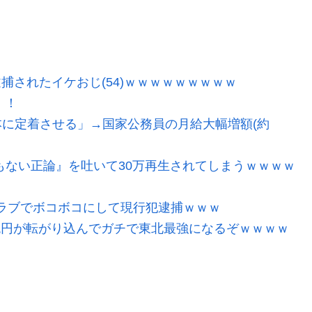
逮捕されたイケおじ(54)ｗｗｗｗｗｗｗｗｗ
！！
に定着させる」→国家公務員の月給大幅増額(約
もない正論』を吐いて30万再生されてしまうｗｗｗｗ
ラブでボコボコにして現行犯逮捕ｗｗｗ
2兆円が転がり込んでガチで東北最強になるぞｗｗｗｗ