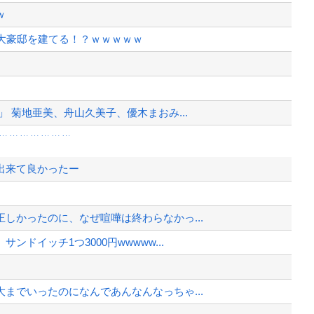
ｗ
大豪邸を建てる！？ｗｗｗｗｗ
 菊地亜美、舟山久美子、優木まおみ...
ｗｗｗｗｗｗｗ
今季第1号先制ソロホームラン！！！...
出来て良かったー
港になっていた
9人が判明ｗｗｗｗｗｗ
しかったのに、なぜ喧嘩は終わらなかっ...
うなってもいい？」
ドイッチ1つ3000円wwwww...
、様々な憶測が飛び交う。1週間ぶり...
、暴動第二波不可避へ
までいったのになんであんなんなっちゃ...