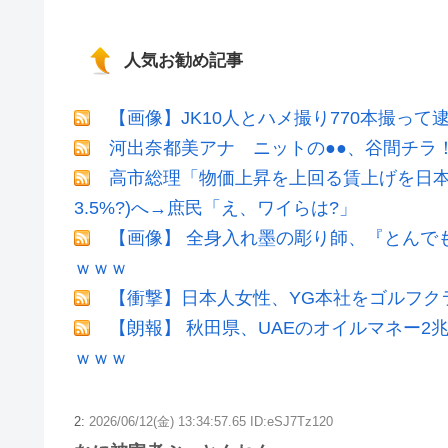
人気お勧め記事
【画像】JK10人とハメ撮り770本撮って
河出奈都美アナ ニットの●●、谷間チラ
高市総理「物価上昇を上回る賃上げを日本
3.5%?)へ→庶民「え、ワイらは?」
【画像】 全身入れ墨の彫り師、『とんで
ｗｗｗ
【衝撃】日本人女性、YG本社をゴルフク
【朗報】 秋田県、UAEのオイルマネー
ｗｗｗ
2:
2026/06/12(金) 13:34:57.65 ID:eSJ7Tz120