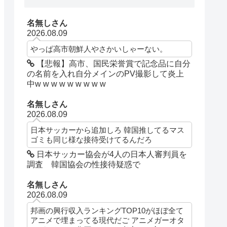
名無しさん
2026.08.09
やっぱ高市朝鮮人やさかいしゃーない。
【悲報】高市、国民栄誉賞で記念品に自分
の名前を入れ自分メインのPV撮影して炎上
中w w w w w w w w w
名無しさん
2026.08.09
日本サッカーから追加しろ 韓国推してるマス
ゴミも同じ様な接待受けてるんだろ
日本サッカー協会が4人の日本人審判員を
調査 韓国協会の性接待疑惑で
名無しさん
2026.08.09
邦画の興行収入ランキングTOP10がほぼ全て
アニメで埋まってる現代だご アニメガーオタ