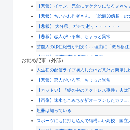
【悲報】イオン、完全にヤケクソになるｗｗｗ
【悲報】ちいかわ作者さん、「総額30億超」の
【悲報】 大分県、ガチで逝く・・・・・・
【悲報】恋人がいる率、ちょっと異常
芸能人の移住報告が相次ぐ… 理由に「教育移住」
【画像】 高市早苗の名前入り包丁ｗｗｗｗｗｗ
お勧め記事（外部）
【阪神対中日19回戦】阪神・近本、中日・柳から
人生初の配信ライブ購入したけど意外と簡単に
【衝撃】熊本空港、全国で最も米軍機が来る空
【悲報】恋人がいる率、ちょっと異常
【悲報】消費税減税に反対している自民党議員
【ネット史】「鏡の中のアクトレス事件」夫は正
PTA会長「PTA参加拒否した親へ最終警告。こ
【画像】速水もこみちが新オープンしたカフェ、サン
【配信者】「金バエ」のSNS更新が1週間途絶え
短冊は知っている
【緊急速報】NYで警官が黒人男性の首を絞め
スポーツにもに打ち込んで結構いい高校、国立大