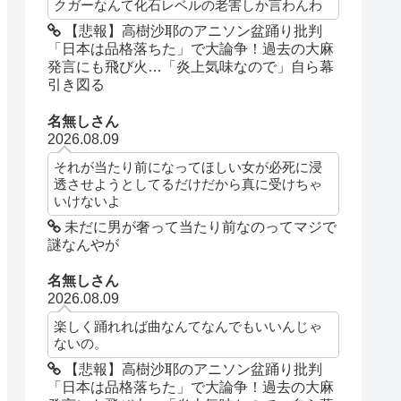
クガーなんて化石レベルの老害しか言わんわ
【悲報】高樹沙耶のアニソン盆踊り批判
「日本は品格落ちた」で大論争！過去の大麻
発言にも飛び火…「炎上気味なので」自ら幕
引き図る
名無しさん
2026.08.09
それが当たり前になってほしい女が必死に浸
透させようとしてるだけだから真に受けちゃ
いけないよ
未だに男が奢って当たり前なのってマジで
謎なんやが
名無しさん
2026.08.09
楽しく踊れれば曲なんてなんでもいいんじゃ
ないの。
【悲報】高樹沙耶のアニソン盆踊り批判
「日本は品格落ちた」で大論争！過去の大麻