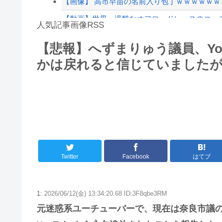
【画像】 高市早苗の名前入り包丁ｗｗｗｗｗｗ
【動画】世界一過酷なオフロードレースのコー
人気記事画像RSS
絵師「このイラストを描く過程をタイムラプスで
【悲報】へずまりゅう議員、Yo
大男「1回戦の相手はこのｶﾞｷか？楽勝だな」少
かは戻れると信じていました
8/4のニュース
日本旅行キャンセルすべきか…1万年ぶり史上
更新中止のお知らせ
海外「おめでとうタキ！」リヴァプール南野が
Twitter
Facebook
はてブ
1:
2026/06/12(金) 13:34:20.68 ID:3F8qbe3RM
元迷惑系ユーチューバーで、現在は奈良市議の