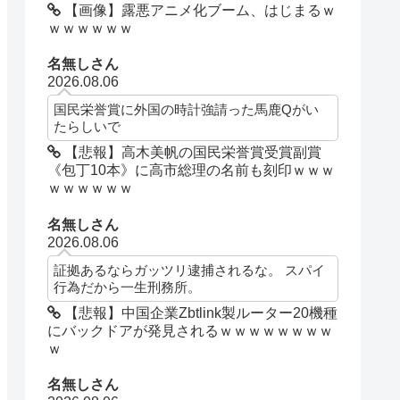
【画像】露悪アニメ化ブーム、はじまるｗ
ｗｗｗｗｗｗ
名無しさん
2026.08.06
国民栄誉賞に外国の時計強請った馬鹿Qがい
たらしいで
【悲報】高木美帆の国民栄誉賞受賞副賞
《包丁10本》に高市総理の名前も刻印ｗｗｗ
ｗｗｗｗｗｗ
名無しさん
2026.08.06
証拠あるならガッツリ逮捕されるな。 スパイ
行為だから一生刑務所。
【悲報】中国企業Zbtlink製ルーター20機種
にバックドアが発見されるｗｗｗｗｗｗｗｗ
ｗ
名無しさん