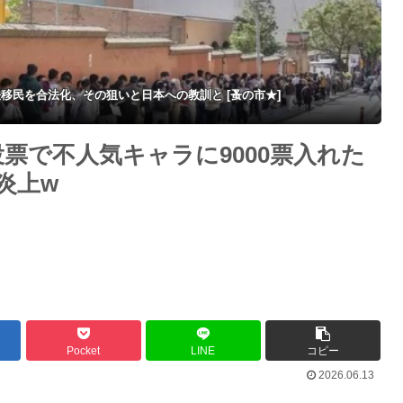
ファ
む7人逮捕・・・
移民を合法化、その狙いと日本への教訓と [蚤の市★]
ラ投票で不人気キャラに9000票入れた
炎上w
Pocket
LINE
コピー
2026.06.13