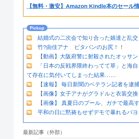
【無料・激安】Amazon Kindle本のセー
結婚式の二次会で知り合った娘達と乱交
竹?由佳アナ ピタパンのお尻！！
【動画】大阪府警に射殺されたオッサン
「日本の反戦界隈終わってて草」と海自
て存在に気付いてしまった結果……
【速報】 毎日新聞のベテラン記者を逮捕
【画像】女子アナがグラドルと衣装交換
【画像】 真夏日のプール、ガチで最高
平和の日に黙祷もせずデモで暴れるパヨ
最新記事（外部）