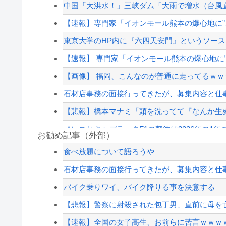
中国「大洪水！」三峡ダム「大雨で増水（台風直
【速報】専門家「イオンモール熊本の爆心地に”
東京大学のHP内に『六四天安門』というソース
【速報】 専門家「イオンモール熊本の爆心地に
【画像】 福岡、こんなのが普通に走ってるｗｗｗ
石材店事務の面接行ってきたが、募集内容と仕事
【悲報】橋本マナミ「頭を洗ってて『なんか生
ペレスとキャデラックF1の契約は2026年の1年の
お勧め記事（外部）
【画像】田中みな実さん、妊娠中とは思えない
食べ放題について語ろうや
【草】アル中「水飲みたくない！」 グラス「は
石材店事務の面接行ってきたが、募集内容と仕事
【速報】日本共産党、沖縄県知事選で公職選挙法違
バイク乗りワイ、バイク降りる事を決意する
【悲報】11歳の娘のパソコンに、YouTubeの視
【悲報】警察に射殺された包丁男、直前に母を
【配信者】「金バエ」のSNS更新が1週間途絶え
【速報】全国の女子高生、お前らに苦言ｗｗｗ