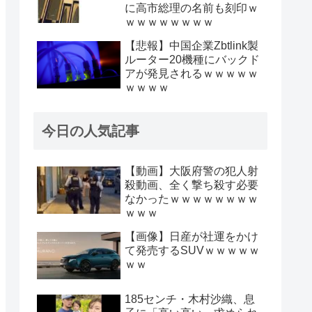
に高市総理の名前も刻印ｗ
ｗｗｗｗｗｗｗｗ
【悲報】中国企業Zbtlink製
ルーター20機種にバックド
アが発見されるｗｗｗｗｗ
ｗｗｗｗ
今日の人気記事
【動画】大阪府警の犯人射
殺動画、全く撃ち殺す必要
なかったｗｗｗｗｗｗｗｗ
ｗｗｗ
【画像】日産が社運をかけ
て発売するSUVｗｗｗｗｗ
ｗｗ
185センチ・木村沙織、息