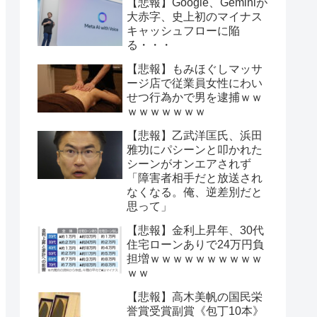
【悲報】Google、Geminiが
大赤字、史上初のマイナス
キャッシュフローに陥
る・・・
【悲報】もみほぐしマッサ
ージ店で従業員女性にわい
せつ行為かで男を逮捕ｗｗ
ｗｗｗｗｗｗｗ
【悲報】乙武洋匡氏、浜田
雅功にパシーンと叩かれた
シーンがオンエアされず
「障害者相手だと放送され
なくなる。俺、逆差別だと
思って」
【悲報】金利上昇年、30代
住宅ローンありで24万円負
担増ｗｗｗｗｗｗｗｗｗｗ
ｗｗ
【悲報】高木美帆の国民栄
誉賞受賞副賞《包丁10本》