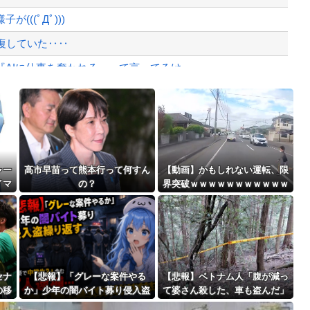
、暴動第二波不可避へ
((ﾟДﾟ)))
復していた‥‥
Iに仕事を奪われる』って言ってるけ...
がバレる
Powered by livedoor 相互RSS
」
最大級の火山の兆し＝韓国の反応
ャー
高市早苗って熊本行って何すん
【動画】かもしれない運転、限
イマ
の？
界突破ｗｗｗｗｗｗｗｗｗｗｗ
ｗｗｗｗｗｗ
バースデーゴール！！
セナ
【悲報】「グレーな案件やる
【悲報】ベトナム人「腹が減っ
の移
か」少年の闇バイト募り侵入盗
て婆さん殺した、車も盗んだ」
Powered by livedoor 相互RSS
！マ
繰り返す 容疑で中学生2人含