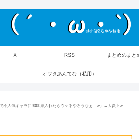
X
RSS
まとめのまと
オワタあんてな（私用）
投票で不人気キャラに9000票入れたらウケるやろうなぁ…w」←大炎上w