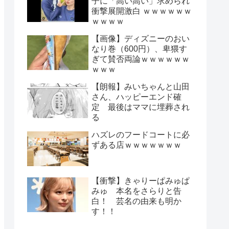
子に「高い高い」求められ
衝撃展開激白 ｗｗｗｗｗｗ
ｗｗｗｗ
【画像】ディズニーのおい
なり巻（600円）、卑猥す
ぎて賛否両論ｗｗｗｗｗｗ
ｗｗｗ
【朗報】みいちゃんと山田
さん、ハッピーエンド確
定 最後はママに埋葬され
る
ハズレのフードコートに必
ずある店ｗｗｗｗｗｗｗ
【衝撃】きゃりーぱみゅぱ
みゅ 本名をさらりと告
白！ 芸名の由来も明か
す！！