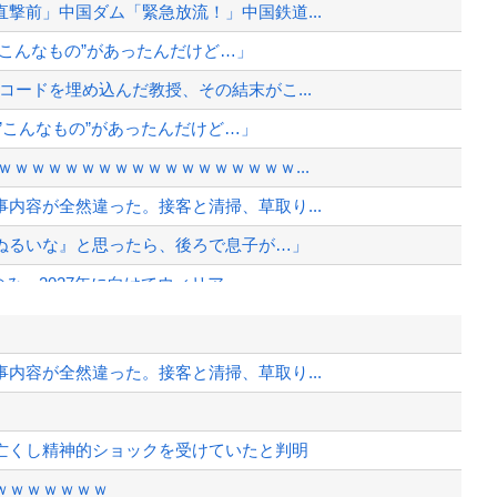
撃前」中国ダム「緊急放流！」中国鉄道...
こんなもの”があったんだけど…」
コードを埋め込んだ教授、その結末がこ...
”こんなもの”があったんだけど…」
ｗｗｗｗｗｗｗｗｗｗｗｗｗｗｗｗｗ...
内容が全然違った。接客と清掃、草取り...
ぬるいな』と思ったら、後ろで息子が…」
み、2027年に向けてウィリア...
ヒール姿で登場してしまう
い転倒」
内容が全然違った。接客と清掃、草取り...
反！！！ 110番通報されても辞全...
聴時間の制限を設定した結果ｗｗ...
亡くし精神的ショックを受けていたと判明
、様々な憶測が飛び交う。1週間ぶり...
ｗｗｗｗｗｗｗ