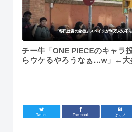
インツ幹部も認める衝撃オ
ーの可能性
「移民は富の象徴」スペインが50万人の不法
チー牛「ONE PIECEのキャ
らウケるやろうなぁ…w」←大
Twitter
Facebook
はてブ