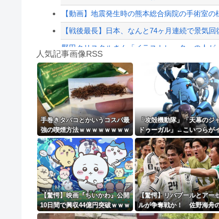
【緊急速報】NYで警官が黒人男性の首を絞め
【動画】地震発生時の熊本総合病院の手術室の様子が(
【戦後最長】日本、なんと74ヶ月連続で景気回
野田クリスタルさん「イラストレーターの人が『A
人気記事画像RSS
ショートスリーパーの堀さん、4時間寝てた事
白石「あ、あきら様……？」あきら「……白石
8/4のニュース
日本旅行キャンセルすべきか…1万年ぶり史上
手巻きタバコとかいうコスパ最
「攻殻機動隊」「天幕のジ
強の喫煙方法ｗｗｗｗｗｗｗｗ
ドゥーガル」←こいつらが
更新中止のお知らせ
ｗｗｗｗｗ
イチ人気出ない理由w
海外「おめでとうタキ！」リヴァプール南野が
【驚愕】映画『ちいかわ』公開
【驚愕】リバプールとアー
10日間で興収44億円突破ｗｗｗ
ルが争奪戦か！ 佐野海舟
ｗｗｗｗｗｗｗ
籍金は108億円超えの急騰