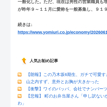
一般化した。ただ、現在は男性の営業職員も
が昨年９～１１月に愛称を一般募集し、９１
続きは↓
https://www.yomiuri.co.jp/economy/20260
人気お勧め記事
【朗報】この乃木坂6期生、ガチで可愛すぎだ
山之内すず、意外とお胸が大きかった
【衝撃】ワイのパッパ、会社でナンバー
【悲報】 町のお弁当屋さん「申し訳ない
わ」