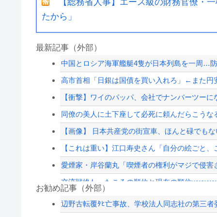
【総務省人事】エース級の財務官僚・一
たから」
最新記事（外部）
中国とロシア海軍艦艇4隻が日本列島を一周…
高市首相「日銀は国債を買い入れろ」←また円
【衝撃】ワイのパッパ、会社でナンバーツーに
同僚の美人に土下座して必死に頼んだらこうな
【画像】 日本共産党の街宣車、ほんと碌でもな
【これは重い】江口寿史さん「自分の絵ごと、
愛煙家・岸谷蘭丸「喫煙者の権利がマジで侵害さ
交流戦終わったころの順位と現在の順位wwwwww
お勧め記事（外部）
ダイエット中のワイ、空腹で狂いそう……
辺野古転覆ﾀﾋ亡事故、学校法人同志社の第三者委員
「高市早苗はどんだけ自己顕示欲が強いんだ」と