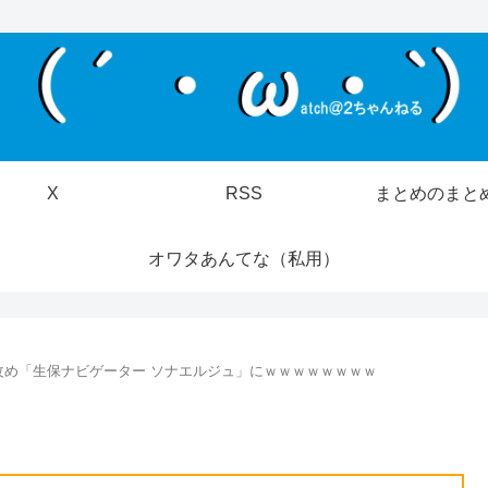
X
RSS
まとめのまと
オワタあんてな（私用）
改め「生保ナビゲーター ソナエルジュ」にｗｗｗｗｗｗｗｗ