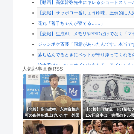
【動画】高須幹弥先生にキレるショートスリーパ
【朗報】中居正広さん、また聖人エピソードが
【悲報】サッポロ一番しょうゆ味、圧倒的に人
日本の商船が中国に臨検された場合は「台湾軍
花丸「善子ちゃんが寝てる……」
【配信者】「金バエ」のSNS更新が1週間途絶え
【悲報】生成AI、メモリやSSDだけでなく「マ
【緊急速報】NYで警官が黒人男性の首を絞め
ジャンポケ斉藤「同意があったんです。本当です
落ち込んでるときにペットが寄り添ってくれる
給食着はすごいニオイのときある。アイロンあて
人気記事画像RSS
【第一位】車で要らない装備、「電動シート」
【動画】高速道路を走行中の車からリアガラスが飛
8/4のニュース
日本旅行キャンセルすべきか…1万年ぶり史上
【悲報】高市政権、永住資格許
【悲報】円相場、下げ幅
可の条件を爆上げいたす 外国
157円台半ば 実需のドル
更新中止のお知らせ
人さん「もう日本ええわ・・」
観測
海外「おめでとうタキ！」リヴァプール南野が