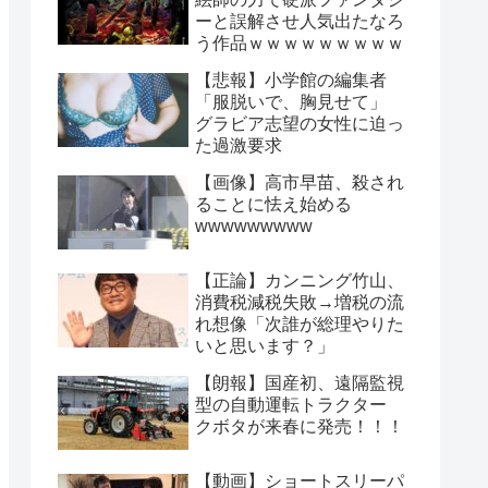
ーと誤解させ人気出たなろ
う作品ｗｗｗｗｗｗｗｗｗ
【悲報】小学館の編集者
「服脱いで、胸見せて」
グラビア志望の女性に迫っ
た過激要求
【画像】高市早苗、殺され
ることに怯え始める
wwwwwwwww
【正論】カンニング竹山、
消費税減税失敗→増税の流
れ想像「次誰が総理やりた
いと思います？」
【朗報】国産初、遠隔監視
型の自動運転トラクター
クボタが来春に発売！！！
【動画】ショートスリーパ