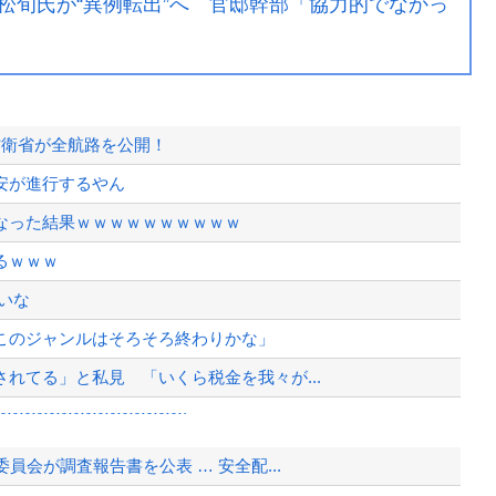
松旬氏が“異例転出”へ 官邸幹部「協力的でなかっ
防衛省が全航路を公開！
安が進行するやん
なった結果ｗｗｗｗｗｗｗｗｗｗ
るｗｗｗ
いな
このジャンルはそろそろ終わりかな」
れてる」と私見 「いくら税金を我々が...
wwwwwwwwwwwwww
会が調査報告書を公表 … 安全配...
左派が『高木美帆氏に送られた包丁セッ...