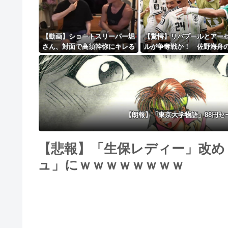
【動画】ショートスリーパー堀
【驚愕】リバプールとアー
さん、対面で高須幹弥にキレる
ルが争奪戦か！ 佐野海舟
ｗｗｗｗｗｗｗｗｗ
籍金は108億円超えの急騰
インツ幹部も認める衝撃オ
ーの可能性
【朗報】「東京大学物語」88円
【悲報】「生保レディー」改め
ュ」にｗｗｗｗｗｗｗｗ