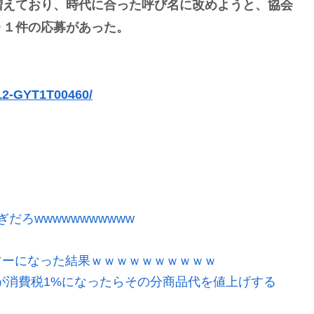
増えており、時代に合った呼び名に改めようと、協会
９１件の応募があった。
612-GYT1T00460/
ろwwwwwwwwwww
ツーになった結果ｗｗｗｗｗｗｗｗｗｗ
が消費税1%になったらその分商品代を値上げする