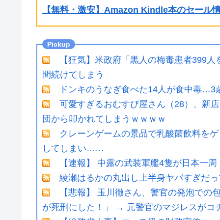
【無料・激安】Amazon Kindle本のセー
【狂気】米政府「黒人の梅毒患者399人
間続けてしまう
ドンキのうなぎ食べた14人が食中毒…3
可愛すぎるおむすび屋さん（28）、新店
団から叩かれてしまうｗｗｗｗ
クレーンゲームの景品で乳酸菌飲料をゲ
してしまい……
【速報】 中露の武装軍艦4隻が日本一
綾瀬はるかの丸出し上半身ヤバすぎだって
【悲報】 玉川徹さん、警官の発泡での
が死刑にした！」 → 元警官のマジレスがコチ