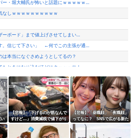
ー・堀大輔氏が怖いと話題にｗｗｗｗｗ...
追加されるｗｗｗｗｗ
気なしｗｗｗｗｗｗｗｗｗｗ
が対応」と台湾軍トップ！
、様々な憶測が飛び交う。1週間ぶり...
ザーボード」まで値上げさせてしまい...
、暴動第二波不可避へ
。信じて下さい」 ←何でこの主張が通...
のは本当になぐさめようとしてるの？
たときにむせ込むほどにクッッッサ！っ...
に決まる・・・
Powered by livedoor 相互RSS
んでくる事故(ﾟoﾟ)
最大級の火山の兆し＝韓国の反応
拡大
【悲報】「下げるのが筋なんで
【悲報】「昼職顔」「夜職顔」
買い
すけど…」消費減税で値下がり
ってなに？ SNSで広がる新た
する分と同じだけ商品を値上げ
なルッキズム論争ｗｗｗｗｗｗ
して店頭価格を変えない店も…
ｗ
バースデーゴール！！