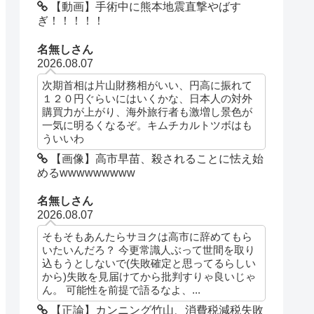
【動画】手術中に熊本地震直撃やばす
ぎ！！！！！
名無しさん
2026.08.07
次期首相は片山財務相がいい、円高に振れて
１２０円ぐらいにはいくかな、日本人の対外
購買力が上がり、海外旅行者も激増し景色が
一気に明るくなるぞ。キムチカルトツボはも
ういいわ
【画像】高市早苗、殺されることに怯え始
めるwwwwwwwww
名無しさん
2026.08.07
そもそもあんたらサヨクは高市に辞めてもら
いたいんだろ？ 今更常識人ぶって世間を取り
込もうとしないで(失敗確定と思ってるらしい
から)失敗を見届けてから批判すりゃ良いじゃ
ん。 可能性を前提で語るなよ、...
【正論】カンニング竹山、消費税減税失敗