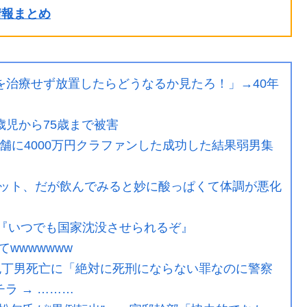
ル情報まとめ
を治療せず放置したらどうなるか見たろ！」→40年
歳児から75歳まで被害
舗に4000万円クラファンした成功した結果弱男集
ット、だが飲んでみると妙に酸っぱくて体調が悪化
周『いつでも国家沈没させられるぞ』
wwwwwww
包丁男死亡に「絶対に死刑にならない罪なのに警察
ラ → ………