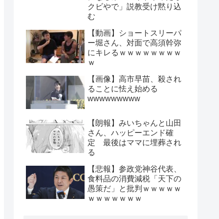
クビやで」説教受け黙り込
む
【動画】ショートスリーパ
ー堀さん、対面で高須幹弥
にキレるｗｗｗｗｗｗｗｗ
ｗ
【画像】高市早苗、殺され
ることに怯え始める
wwwwwwwww
【朗報】みいちゃんと山田
さん、ハッピーエンド確
定 最後はママに埋葬され
る
【悲報】参政党神谷代表、
食料品の消費減税「天下の
愚策だ」と批判ｗｗｗｗｗ
ｗｗｗｗｗｗｗ