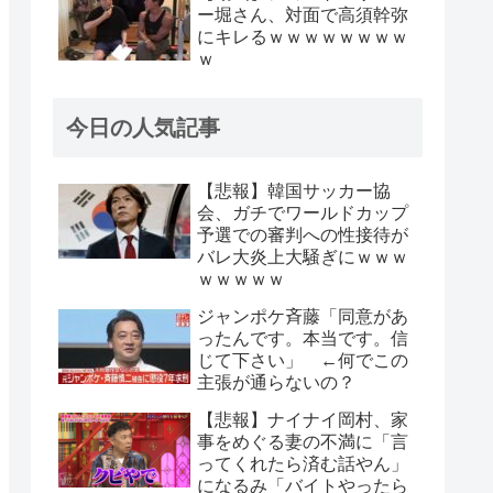
ー堀さん、対面で高須幹弥
にキレるｗｗｗｗｗｗｗｗ
ｗ
今日の人気記事
【悲報】韓国サッカー協
会、ガチでワールドカップ
予選での審判への性接待が
バレ大炎上大騒ぎにｗｗｗ
ｗｗｗｗｗ
ジャンポケ斉藤「同意があ
ったんです。本当です。信
じて下さい」 ←何でこの
主張が通らないの？
【悲報】ナイナイ岡村、家
事をめぐる妻の不満に「言
ってくれたら済む話やん」
になるみ「バイトやったら