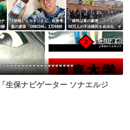
セナ
【朗報】ヒカキンさん、自身考
「移民は富の象徴」スペインが
の移
案の麦茶「ONICHA」1万4400
50万人の不法移民を合法化、そ
Powered by livedoor 相互RSS
！マ
本を熊本県に発送ｗｗｗｗｗｗ
の狙いと日本への教訓と [蚤の
ファ
ｗ
市★]
セールｗｗｗｗｗｗｗｗｗｗｗｗｗｗｗｗｗｗ
「生保ナビゲーター ソナエルジ