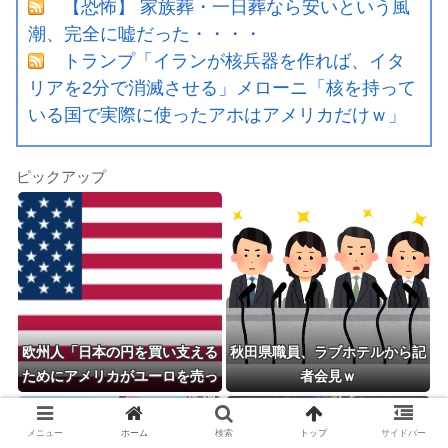
【恐怖】 家族葬・一日葬なら安いという風
潮、完全に嘘だった・・・・
トランプ「イランが核兵器を作れば、イタ
リアを2分で消滅させる」メローニ「核を持って
いる国で実際に使ったアホはアメリカだけｗ」
ピックアップ
欧州人「日本の円を買い支える
秋田県職員、ラブホテルから記
ためにアメリカがユーロを売っ
者会見ｗ
ているようだが？しかも事前通
知なし？」
メニュー
ホーム
検索
トップ
サイドバー