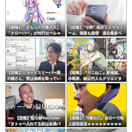
【朗報】「まもって守護月天」
【悲報】”サ終” 相次ぐスマホゲ
「クローバー」が99円セールｗ
ーム、倒産も急増 過去最多ペ
ｗｗｗｗｗｗｗｗｗｗｗ
ースで推移 「当たれば一攫千
金」過去の時代に
【悲報】ショートスリーパー堀
【朗報】『ヤニねこ』新海誠、
大輔さん、実は仮眠を取ってい
水島努、綾辻行人らクリエイタ
たｗｗｗｗｗｗｗｗｗｗｗｗｗ
ーが絶賛ｗｗｗｗｗｗｗｗｗ
ｗｗ
【悲報】彫り師YouTuber
【朗報】『8番出口』金ローで地
NEW
「タトゥー入れてる奴は全員バ
上波初放送ｗｗｗｗｗｗｗｗｗ
カです。すごい民度低い」
ｗｗｗｗ