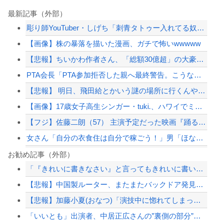
最新記事（外部）
彫り師YouTuber・しげち「刺青タトゥー入れてる奴は全員バカです」「すごい民...
【画像】株の暴落を描いた漫画、ガチで怖いwwwww
【悲報】ちいかわ作者さん、「総額30億超」の大豪邸を建てる！？ｗｗｗｗｗ
PTA会長「PTA参加拒否した親へ最終警告。こうなってもいい？」
【悲報】 明日、飛田給とかいう謎の場所に行くんやが何があるんや????・・・・・...
【画像】17歳女子高生シンガー・tuki.、ハワイでミニワンピ姿を公開「隠しきれ...
【フジ】佐藤二朗（57） 主演予定だった映画『踊る大捜査線』スピンオフ作品の撮影...
女さん「自分の衣食住は自分で稼ごう！」男「ほな妊娠出産のときの生活費も自分で貯め...
【悲報】高市内閣、消費税1％表明でも支持率下落 →ついに６割割れ
お勧め記事（外部）
「『きれいに書きなさい』と言ってもきれいに書いてくれない」って、それ自体毒親の言...
【悲報】高市内閣、消費税1％表明でも支持率下落 →ついに６割割れ
【悲報】中国製ルーター、またまたバックドア発見ｗｗｗｗｗｗｗ
中国、三峡ダムが全開放流。長江流域で深刻な洪水被害
【悲報】加藤小夏(おなつ)「演技中に惚れてしまった俳優がいる」 （※動画あり）
【悲報】ロシアさん、国民の財産を没収しはじめるｗｗｗｗｗ
「いいとも」出演者、中居正広さんの”裏側の部分”を暴露
【配信者】「金バエ」のSNS更新が1週間途絶え、様々な憶測が飛び交う。1週間ぶり...