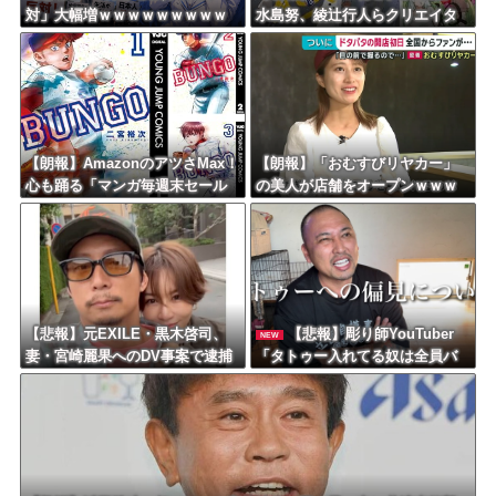
対」大幅増ｗｗｗｗｗｗｗｗｗ
水島努、綾辻行人らクリエイタ
ｗｗｗｗｗｗｗｗｗ
ーが絶賛ｗｗｗｗｗｗｗｗｗ
【朗報】AmazonのアツさMax！
【朗報】「おむすびリヤカー」
心も踊る「マンガ毎週末セール
の美人が店舗をオープンｗｗｗ
（50%還元）」2日目襲来！
ｗｗｗｗｗｗｗｗｗ
【悲報】元EXILE・黒木啓司、
【悲報】彫り師YouTuber
NEW
妻・宮崎麗果へのDV事案で逮捕
「タトゥー入れてる奴は全員バ
されていた！宮崎は全身打撲、
カです。すごい民度低い」
頭部裂傷及び打撲、頸部損
傷・・・