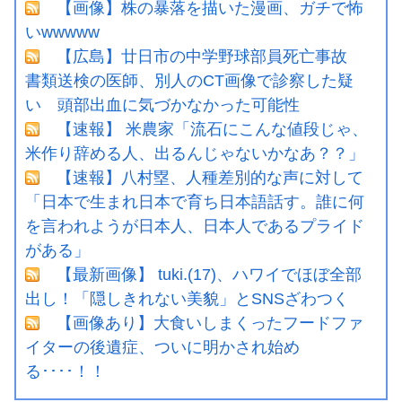
【画像】株の暴落を描いた漫画、ガチで怖
いwwwww
【広島】廿日市の中学野球部員死亡事故
書類送検の医師、別人のCT画像で診察した疑
い 頭部出血に気づかなかった可能性
【速報】 米農家「流石にこんな値段じゃ、
米作り辞める人、出るんじゃないかなあ？？」
【速報】八村塁、人種差別的な声に対して
「日本で生まれ日本で育ち日本語話す。誰に何
を言われようが日本人、日本人であるプライド
がある」
【最新画像】 tuki.(17)、ハワイでほぼ全部
出し！「隠しきれない美貌」とSNSざわつく
【画像あり】大食いしまくったフードファ
イターの後遺症、ついに明かされ始め
る････！！