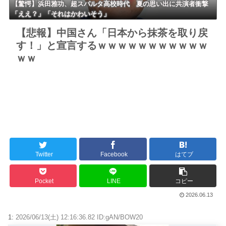
【驚愕】浜田雅功、超スパルタ高校時代 夏の思い出に共演者衝撃
「ええ？」「それはかわいそう」
【悲報】中国さん「日本から抹茶を取り戻
す！」と宣言するｗｗｗｗｗｗｗｗｗｗｗ
ｗｗ
Twitter
Facebook
はてブ
Pocket
LINE
コピー
2026.06.13
1:
2026/06/13(土) 12:16:36.82 ID:gAN/BOW20