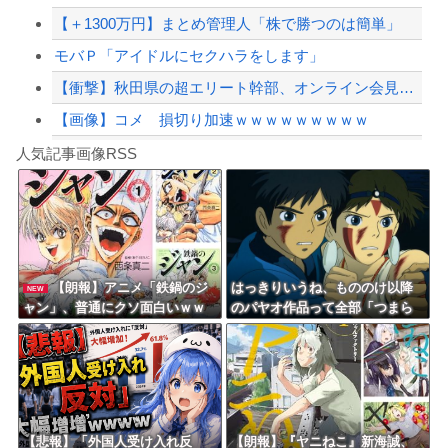
【＋1300万円】まとめ管理人「株で勝つのは簡単」
【緊急速報】NYで警官が黒人男性の首を絞め、暴動第二波不可避へ
モバＰ「アイドルにセクハラをします」
【衝撃】秋田県の超エリート幹部、オンライン会見に「バスローブ姿＋タバコ」で登場し...
【画像】コメ 損切り加速ｗｗｗｗｗｗｗｗｗ
Powered by livedoor 相互RSS
なんのために化粧して準備してバス乗って出掛けたんだか...
人気記事画像RSS
【群馬】デカいNinja乗りさん、後方確認しない軽四に当てられてしまう。
8/4のニュース
日本旅行キャンセルすべきか…1万年ぶり史上最大級の火山の兆し＝韓国の反応
更新中止のお知らせ
【朗報】アニメ「鉄鍋のジ
はっきりいうね、もののけ以降
NEW
ャン」、普通にクソ面白いｗｗ
のパヤオ作品って全部「つまら
海外「おめでとうタキ！」リヴァプール南野がバースデーゴール！！
ｗｗｗｗｗｗｗｗｗ
ない」
Powered by livedoor 相互RSS
【悲報】「外国人受け入れ反
【朗報】『ヤニねこ』新海誠、