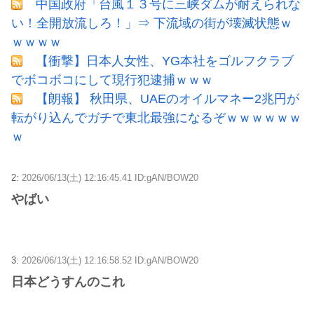
中国政府「台風１３号に三峡ダムが耐えられな
い！全開放流しろ！」⇒ 下流域の街が壊滅状態ｗ
ｗｗｗｗ
【衝撃】日本人女性、YG本社をゴルフクラブ
でボコボコにして現行犯逮捕ｗｗｗ
【朗報】 秋田県、UAEのオイルマネー2兆円が
転がり込んでガチで東北最強になるぞｗｗｗｗｗｗ
ｗ
2:
2026/06/13(土) 12:16:45.41 ID:gAN/BOW20
やばい
3:
2026/06/13(土) 12:16:58.52 ID:gAN/BOW20
日本どうすんのこれ