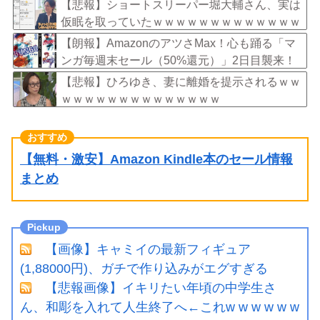
【悲報】ショートスリーパー堀大輔さん、実は
仮眠を取っていたｗｗｗｗｗｗｗｗｗｗｗｗｗ
ｗｗ
【朗報】AmazonのアツさMax！心も踊る「マ
ンガ毎週末セール（50%還元）」2日目襲来！
【悲報】ひろゆき、妻に離婚を提示されるｗｗ
ｗｗｗｗｗｗｗｗｗｗｗｗｗｗ
【無料・激安】Amazon Kindle本のセール情報
まとめ
【画像】キャミイの最新フィギュア
(1,88000円)、ガチで作り込みがエグすぎる
【悲報画像】イキリたい年頃の中学生さ
ん、和彫を入れて人生終了へ←これw w w w w w