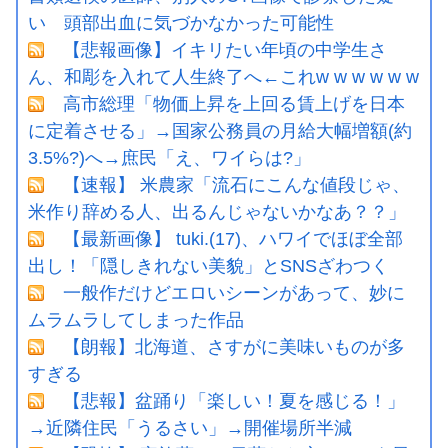
い 頭部出血に気づかなかった可能性
【悲報画像】イキリたい年頃の中学生さ
ん、和彫を入れて人生終了へ←これw w w w w w
高市総理「物価上昇を上回る賃上げを日本
に定着させる」→国家公務員の月給大幅増額(約
3.5%?)へ→庶民「え、ワイらは?」
【速報】 米農家「流石にこんな値段じゃ、
米作り辞める人、出るんじゃないかなあ？？」
【最新画像】 tuki.(17)、ハワイでほぼ全部
出し！「隠しきれない美貌」とSNSざわつく
一般作だけどエロいシーンがあって、妙に
ムラムラしてしまった作品
【朗報】北海道、さすがに美味いものが多
すぎる
【悲報】盆踊り「楽しい！夏を感じる！」
→近隣住民「うるさい」→開催場所半減