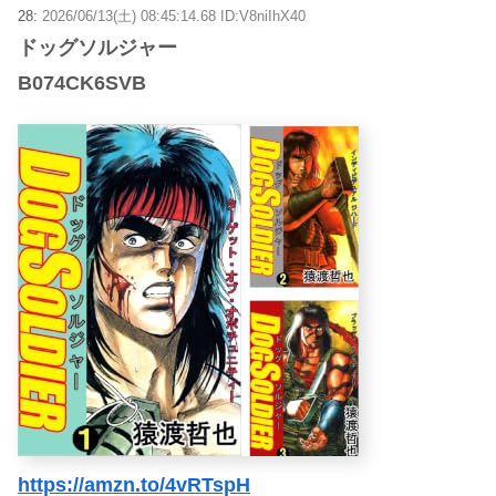
28:
2026/06/13(土) 08:45:14.68 ID:V8niIhX40
ドッグソルジャー
B074CK6SVB
https://amzn.to/4vRTspH