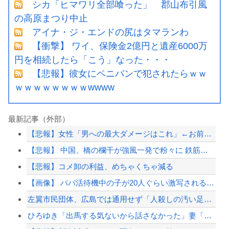
シカ「ヒマワリ全部喰った」 郡山布引風
の高原まつり中止
アイナ・ジ・エンドの尻はタマランわ
【衝撃】 ワイ、保険金2億円と遺産6000万
円を相続したら「こう」なった・・・
【悲報】彼女にペニバンで犯されたらｗｗ
ｗｗｗｗｗｗｗｗwwww
最新記事（外部）
【悲報】女性「男への最大ダメージはこれ」←お前ら耐えられる？
【悲報】 中国、橋の欄干が強風一発で粉々に 鉄筋ゼロ 当局「接着剤でくっつけただ...
【悲報】コメ卸の利益、めちゃくちゃ減る
【画像】 パパ活待機中の子が20人ぐらい激写されるｗｗｗｗｗｗｗｗｗｗｗ
左翼市民団体、広島では通用せず「人殺しの汚い足で広島の土を踏むな！」→広島県民「...
ひろゆき「出馬する気ないから話さなかった」妻「それでも不誠実だろ」→離婚協議へｗ...