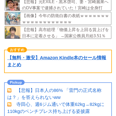
【悲報】元EXILE・黒木啓司、妻・宮崎麗果へ
のDV事案で逮捕されていた！宮崎は全身打
撲、頭部裂傷及び打撲、頸部損傷・・・
【画像】今年の防衛白書の表紙ｗｗｗｗｗｗｗ
ｗｗｗｗｗｗｗｗｗｗｗｗ
【悲報】高市総理「物価上昇を上回る賃上げを
日本に定着させる」 →国家公務員月給3.51％
増へ 地方公務員も追随する見通し
【無料・激安】Amazon Kindle本のセール情報
まとめ
【悲報】日本人の86% 「雷門の正式名称
は？」を答えられないww
寺田心、週6ジム通いで体重62kg→82kgに
110kgのベンチプレス持ち上げる姿披露