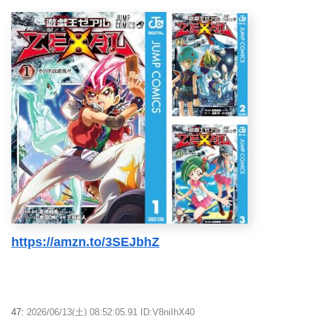
https://amzn.to/3SEJbhZ
47:
2026/06/13(土) 08:52:05.91 ID:V8niIhX40