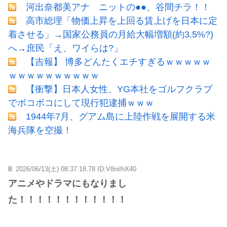
河出奈都美アナ ニットの●●、谷間チラ！！
高市総理「物価上昇を上回る賃上げを日本に定
着させる」→国家公務員の月給大幅増額(約3.5%?)
へ→庶民「え、ワイらは?」
【吉報】 博多どんたくエチすぎるｗｗｗｗｗ
ｗｗｗｗｗｗｗｗｗｗ
【衝撃】日本人女性、YG本社をゴルフクラブ
でボコボコにして現行犯逮捕ｗｗｗ
1944年7月、グアム島に上陸作戦を展開する米
海兵隊を空撮！
8:
2026/06/13(土) 08:37:18.78 ID:V8niIhX40
アニメやドラマにもなりまし
た！！！！！！！！！！！！