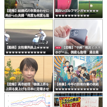
日本旅行キャンセルすべきか…1万年ぶり史上最大級の火山の兆し＝韓国の反応
更新中止のお知らせ
【悲報】結婚式の衣装合わせに
面白いゴルフマンガｗｗｗｗｗ
向かった夫婦「何度も何度も追
ｗｗｗｗｗｗｗｗｗｗｗ
海外「おめでとうタキ！」リヴァプール南野がバースデーゴール！！
突され…何が目的か本当に理解
できない」東名高速で続いた約1.
7キロの追突
Powered by livedoor 相互RSS
【動画】女性審判炎上ｗｗｗｗ
【悲報】”サ終” 相次ぐスマ
NEW
ｗｗｗｗｗｗｗｗｗｗｗｗｗ
ホゲーム、倒産も急増 過去最
多ペースで推移 「当たれば一
攫千金」過去の時代に
【悲報】高市総理「物価上昇を
【画像】今年の防衛白書の表紙
上回る賃上げを日本に定着させ
ｗｗｗｗｗｗｗｗｗｗｗｗｗｗ
る」 →国家公務員月給3.51％増
ｗｗｗｗｗ
へ 地方公務員も追随する見通し