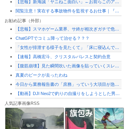
【悲報】新海誠「ヤニねこ面白い」←お前らこのアニメどう思ってんの？
閲覧注意！実在する事故物件を監視するお仕事｜『日本事故物件監視協会3 -Japa...
PTA会長「PTA参加拒否した親へ最終警告。こうなってもいい？」
お勧め記事（外部）
【悲報】スマホゲーム業界、サ終が相次ぎガチで危機的な状況に…その理由がこちら
スマホゲー業界、終わりの始まり…倒産件数が過去最多ペース「数億円かけても爆ﾀﾋ」
ChatGPTでコミュ障って治せる？？？
【画像】東京のライオンさん、溶けるwwwwwwwwwwwwwwwwwwwwwww...
「女性が排泄する様子を見たくて」「床に寝込んでしまった」女子トイレに侵入した疑い...
【画像】移民についての日本人の本音、だいたいこれｗｗｗｗ
【速報】高橋宏斗、クリスタルパレスと契約合意
【配信者】「金バエ」のSNS更新が1週間途絶え、様々な憶測が飛び交う。1週間ぶり...
【腹筋崩壊】見た瞬間吹いた画像を貼っていくスレｗｗｗｗ
【緊急速報】NYで警官が黒人男性の首を絞め、暴動第二波不可避へ
真夏のピークが去ったわね
今日から業務報告書の「庶務」っていう大項目が急に廃止されたんだけど意味不明すぎる
【動画】DJI Neo2で釣りの自撮りをしようとした男の悲劇（ノ∇`）
Powered by livedoor 相互RSS
【焦ったほうがいい】中国人「日本人評論家がBYDのラッコの装備を褒めてるけど中国...
人気記事画像RSS
しんのすけ「ギアスを手に入れたゾ」
8/4のニュース