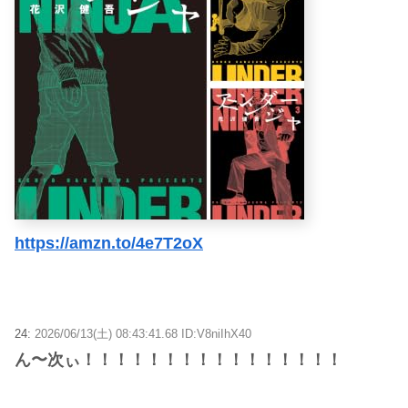
https://amzn.to/4e7T2oX
24:
2026/06/13(土) 08:43:41.68 ID:V8niIhX40
ん〜次ぃ！！！！！！！！！！！！！！！！