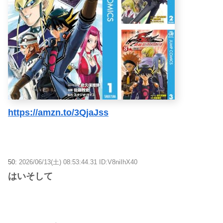
https://amzn.to/3QjaJss
50:
2026/06/13(土) 08:53:44.31 ID:V8niIhX40
はいそして