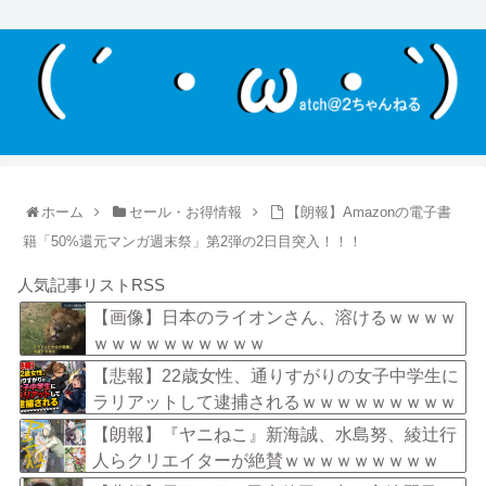
ホーム
セール・お得情報
【朗報】Amazonの電子書
籍「50%還元マンガ週末祭」第2弾の2日目突入！！！
人気記事リストRSS
【画像】日本のライオンさん、溶けるｗｗｗｗ
ｗｗｗｗｗｗｗｗｗｗ
【悲報】22歳女性、通りすがりの女子中学生に
ラリアットして逮捕されるｗｗｗｗｗｗｗｗｗ
ｗｗｗｗ
【朗報】『ヤニねこ』新海誠、水島努、綾辻行
人らクリエイターが絶賛ｗｗｗｗｗｗｗｗｗ