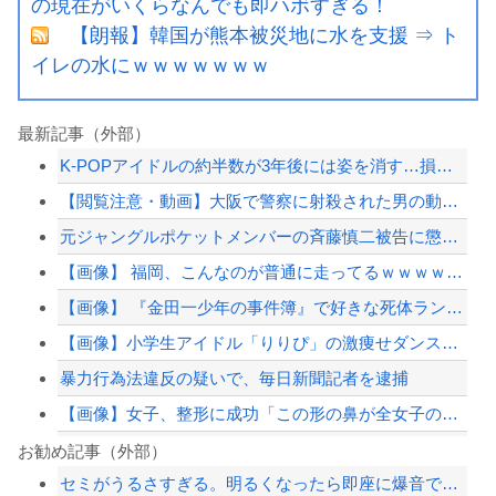
の現在がいくらなんでも即ハボすぎる！
【朗報】韓国が熊本被災地に水を支援 ⇒ ト
イレの水にｗｗｗｗｗｗｗ
最新記事（外部）
K-POPアイドルの約半数が3年後には姿を消す…損益分岐点突破は4％未満
【閲覧注意・動画】大阪で警察に射殺された男の動画、エグい 撃たれてから叫びながら...
元ジャングルポケットメンバーの斉藤慎二被告に懲役7年求刑 ロケバスで女性に性的暴...
【画像】 福岡、こんなのが普通に走ってるｗｗｗｗｗｗｗｗｗｗｗｗｗｗｗｗｗｗｗｗ...
【画像】 『金田一少年の事件簿』で好きな死体ランキング１位がこちら！
【画像】小学生アイドル「りりぴ」の激痩せダンス動画にファンが『絶句』してしまう・...
暴力行為法違反の疑いで、毎日新聞記者を逮捕
【画像】女子、整形に成功「この形の鼻が全女子の理想だと思う」⇒
暴力行為法違反の疑いで、毎日新聞記者を逮捕
お勧め記事（外部）
セミがうるさすぎる。明るくなったら即座に爆音で鳴き出して毎日朝4時に叩き起こしに...
【衝撃】中国製ルーター20機種にバックドア発見！ ネットに繋ぐだけで35秒ごとに...