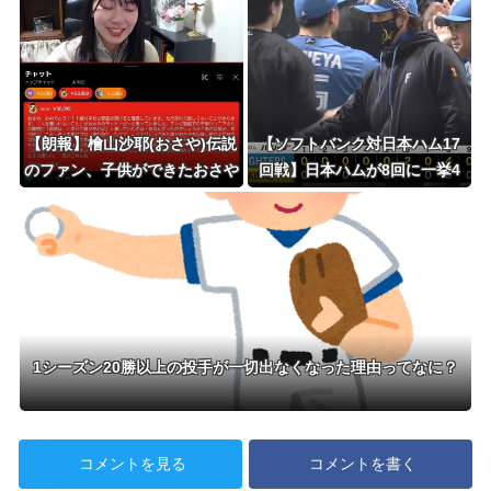
【朗報】檜山沙耶(おさや)伝説
【ソフトバンク対日本ハム17
のファン、子供ができたおさや
回戦】日本ハムが8回に一挙4
への正直な気持ちを語るwww
点で勝ち越し対鷹3勝目 敵地で
ww
は初勝利 レイエス24号逆転2ラ
ン 上川畑満塁で3点適時二塁打
堀3勝目
1シーズン20勝以上の投手が一切出なくなった理由ってなに？
コメントを見る
コメントを書く