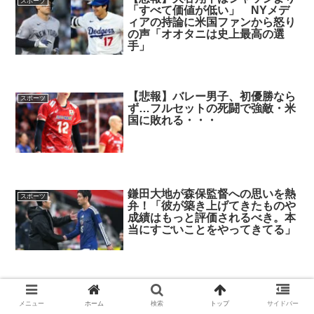
スポーツ
「すべて価値が低い」 NYメデ
ィアの持論に米国ファンから怒り
の声「オオタニは史上最高の選
手」
【悲報】バレー男子、初優勝なら
スポーツ
ず…フルセットの死闘で強敵・米
国に敗れる・・・
鎌田大地が森保監督への思いを熱
スポーツ
弁！「彼が築き上げてきたものや
成績はもっと評価されるべき。本
当にすごいことをやってきてる」
【驚愕】サッカー王国ブラジルで
スポーツ
進むサッカー離れ 36％が「関心
メニュー
ホーム
検索
トップ
サイドバー