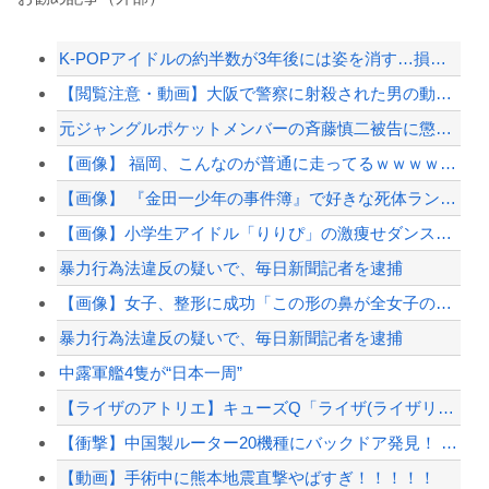
K-POPアイドルの約半数が3年後には姿を消す…損益分岐点突破は4％未満
【閲覧注意・動画】大阪で警察に射殺された男の動画、エグい 撃たれてから叫びながら苦し...
元ジャングルポケットメンバーの斉藤慎二被告に懲役7年求刑 ロケバスで女性に性的暴行の...
【画像】 福岡、こんなのが普通に走ってるｗｗｗｗｗｗｗｗｗｗｗｗｗｗｗｗｗｗｗｗｗｗ...
【画像】 『金田一少年の事件簿』で好きな死体ランキング１位がこちら！
【画像】小学生アイドル「りりぴ」の激痩せダンス動画にファンが『絶句』してしまう・・・...
暴力行為法違反の疑いで、毎日新聞記者を逮捕
【画像】女子、整形に成功「この形の鼻が全女子の理想だと思う」⇒
暴力行為法違反の疑いで、毎日新聞記者を逮捕
中露軍艦4隻が“日本一周”
【ライザのアトリエ】キューズQ「ライザ(ライザリン・シュタウト)ウェディングStyl...
【衝撃】中国製ルーター20機種にバックドア発見！ ネットに繋ぐだけで35秒ごとに中国...
【動画】手術中に熊本地震直撃やばすぎ！！！！！