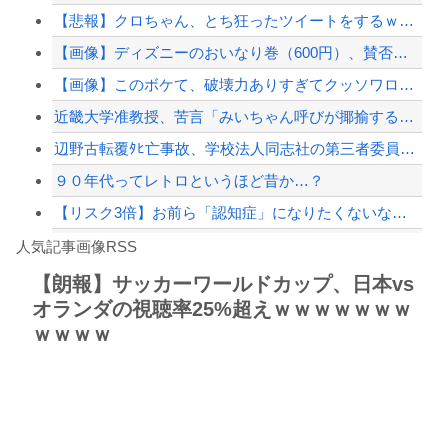
【悲報】クロちゃん、とち狂ったツイートをするｗｗｗｗｗｗｗｗｗｗｗ
セミがうるさすぎる。明るくなったら即座に爆音で鳴き出して毎日朝4時に叩き起こしに...
【画像】ディズニーのおいなり巻（600円）、賛否両論ｗｗｗｗｗｗｗｗｗ
【悲報】嫁に15年間嘘つかれてて心が壊れてるから相手してくれ
【画像】このボケて、破壊力ありすぎてクッソワロタｗｗｗｗｗｗｗｗｗ
【配信者】「金バエ」のSNS更新が1週間途絶え、様々な憶測が飛び交う。1週間ぶり...
近畿大学准教授、苦言「みいちゃん呼びが揶揄する言葉として使われ、当事者から具体的...
【緊急速報】NYで警官が黒人男性の首を絞め、暴動第二波不可避へ
辺野古転覆ﾀﾋ亡事故、学校法人同志社の第三者委員会が調査報告書を公表 … 安全配...
９０年代ってレトロというほど昔か…？
【リスク3倍】お前ら「認知症」になりたくないなら酒をやめろ
Powered by livedoor 相互RSS
【動画】両方馬鹿（笑）ミニストップでトラックと衝突したドラレコが（ノ∇`）
人気記事画像RSS
白石「あ、あきら様……？」あきら「……白石」
【朗報】サッカーワールドカップ、日本vs
オランダの視聴率25%超えｗｗｗｗｗｗｗ
8/4のニュース
ｗｗｗｗ
日本旅行キャンセルすべきか…1万年ぶり史上最大級の火山の兆し＝韓国の反応
更新中止のお知らせ
海外「おめでとうタキ！」リヴァプール南野がバースデーゴール！！