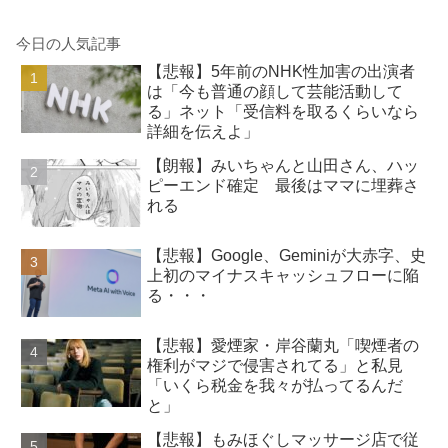
今日の人気記事
【悲報】5年前のNHK性加害の出演者
は「今も普通の顔して芸能活動して
る」ネット「受信料を取るくらいなら
詳細を伝えよ」
【朗報】みいちゃんと山田さん、ハッ
ピーエンド確定 最後はママに埋葬さ
れる
【悲報】Google、Geminiが大赤字、史
上初のマイナスキャッシュフローに陥
る・・・
【悲報】愛煙家・岸谷蘭丸「喫煙者の
権利がマジで侵害されてる」と私見
「いくら税金を我々が払ってるんだ
と」
【悲報】もみほぐしマッサージ店で従