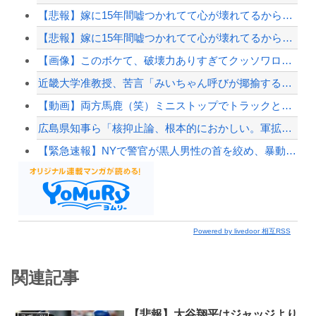
【悲報】嫁に15年間嘘つかれてて心が壊れてるから相手してくれ
【悲報】嫁に15年間嘘つかれてて心が壊れてるから相手してくれ
【画像】このボケて、破壊力ありすぎてクッソワロタｗｗｗｗｗｗｗｗｗ
近畿大学准教授、苦言「みいちゃん呼びが揶揄する言葉として使われ、当事者から具体的な苦...
【動画】両方馬鹿（笑）ミニストップでトラックと衝突したドラレコが（ノ∇`）
広島県知事ら「核抑止論、根本的におかしい。軍拡競争を助長し世界を不安定化させるだけ」
【緊急速報】NYで警官が黒人男性の首を絞め、暴動第二波不可避へ
Powered by livedoor 相互RSS
関連記事
【悲報】大谷翔平はジャッジより