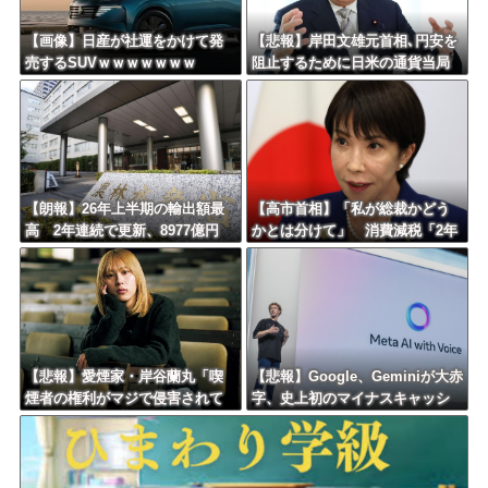
【画像】日産が社運をかけて発
【悲報】岸田文雄元首相､円安を
売するSUVｗｗｗｗｗｗｗ
阻止するために日米の通貨当局
が実施した為替介入は｢一時しの
ぎに過ぎない｣との認識を示す
【朗報】26年上半期の輸出額最
【高市首相】「私が総裁かどう
高 2年連続で更新、8977億円
かとは分けて」 消費減税「2年
農水省「インバウンドの増加に
後に私の責任で戻す」発言を説
伴い、日本食の認知度が向上」
明
【悲報】愛煙家・岸谷蘭丸「喫
【悲報】Google、Geminiが大赤
煙者の権利がマジで侵害されて
字、史上初のマイナスキャッシ
る」と私見 「いくら税金を
ュフローに陥る・・・
我々が払ってるんだと」