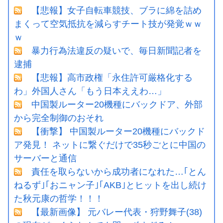
【悲報】女子自転車競技、ブラに綿を詰め
まくって空気抵抗を減らすチート技が発覚ｗｗ
ｗ
暴力行為法違反の疑いで、毎日新聞記者を
逮捕
【悲報】高市政権「永住許可厳格化する
わ」外国人さん「もう日本ええわ…」
中国製ルーター20機種にバックドア、外部
から完全制御のおそれ
【衝撃】 中国製ルーター20機種にバックド
ア発見！ ネットに繋ぐだけで35秒ごとに中国の
サーバーと通信
責任を取らないから成功者になれた…｢とん
ねるず｣｢おニャン子｣｢AKB｣とヒットを出し続け
た秋元康の哲学！！！
【最新画像】 元バレー代表・狩野舞子(38)