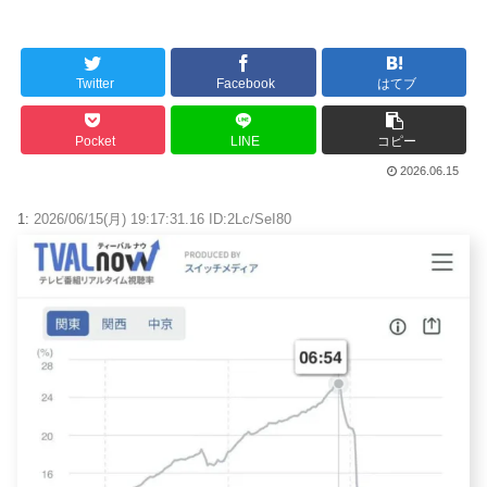
Powered by livedoor 相互RSS
Twitter
Facebook
はてブ
Pocket
LINE
コピー
2026.06.15
1:
2026/06/15(月) 19:17:31.16 ID:2Lc/SeI80