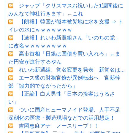
ジャップ「クリスマスお祝いした1週間後に
みんなで神社行きます」←これ
【朗報】韓国が熊本被災地に水を支援 ⇒ ト
イレの水にｗｗｗｗｗｗｗ
【速報】れいわ新選組さん「いのちの党」
に改名ｗｗｗｗｗｗｗｗ
高市首相「日銀は国債を買い入れろ」←ま
た円安が進行するやん
れいわ新選組、党名変更を発表 新党名は...
エース級の財務官僚が異例転出へ 官邸幹
部「協力的でなかったから」
【正論】白人男性「日本の接客はうるさ
い」
ついに国産ヒューマノイド登場、人手不足
深刻化の医療・製造現場などでの活用想定！
吉岡恵麻アナ ノースリーブ！！