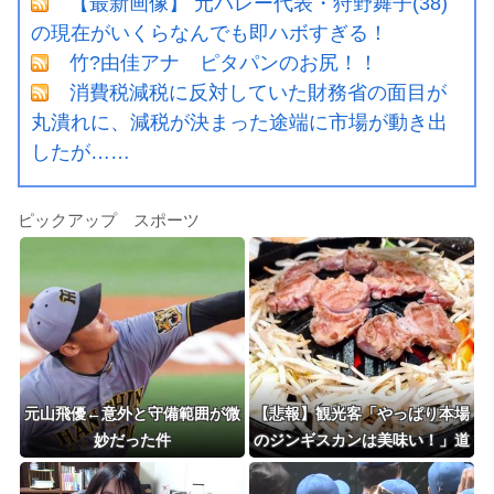
【最新画像】 元バレー代表・狩野舞子(38)
の現在がいくらなんでも即ハボすぎる！
竹?由佳アナ ピタパンのお尻！！
消費税減税に反対していた財務省の面目が
丸潰れに、減税が決まった途端に市場が動き出
したが……
ピックアップ スポーツ
元山飛優←意外と守備範囲が微
【悲報】観光客「やっぱり本場
妙だった件
のジンギスカンは美味い！」道
民ワイ「ぷっwwww」