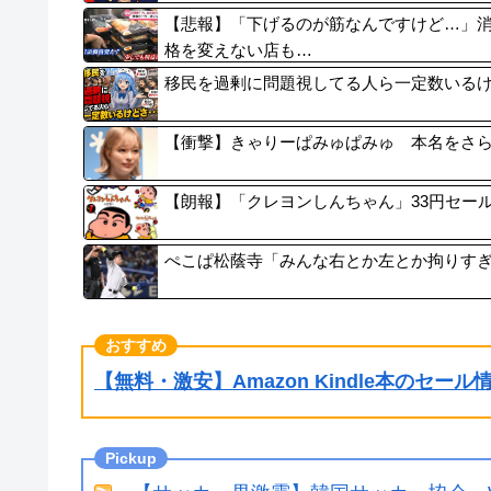
【悲報】「下げるのが筋なんですけど…」
格を変えない店も…
移民を過剰に問題視してる人ら一定数いる
【衝撃】きゃりーぱみゅぱみゅ 本名をさ
【朗報】「クレヨンしんちゃん」33円セール
ぺこぱ松蔭寺「みんな右とか左とか拘りす
【無料・激安】Amazon Kindle本のセー