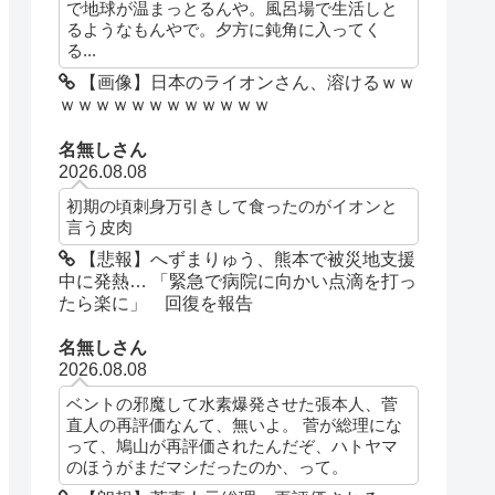
で地球が温まっとるんや。風呂場で生活しと
るようなもんやで。夕方に鈍角に入ってく
る...
【画像】日本のライオンさん、溶けるｗｗ
ｗｗｗｗｗｗｗｗｗｗｗｗ
名無しさん
2026.08.08
初期の頃刺身万引きして食ったのがイオンと
言う皮肉
【悲報】へずまりゅう、熊本で被災地支援
中に発熱… 「緊急で病院に向かい点滴を打っ
たら楽に」 回復を報告
名無しさん
2026.08.08
ベントの邪魔して水素爆発させた張本人、菅
直人の再評価なんて、無いよ。 菅が総理にな
って、鳩山が再評価されたんだぞ、ハトヤマ
のほうがまだマシだったのか、って。