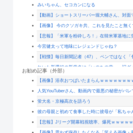
みいちゃん、セコカンになる
【動画】ショートスリーパー堀大輔さん、対面で高
【画像】 今のクソガキ共、これを見たこと無くて
【悲報】「米軍を粉砕しろ！」在韓米軍基地に
今宮健太って地味にレジェンドじゃね？
【戦慄】毎日新聞記者（47）、ペンではなく
れいわ新選組の新党名は「いのちの党」 旧グ
お勧め記事（外部）
ジャンポケ斎藤と代理人のやりとり、「地獄すぎ
【画像】浴衣おつぱいたまらんｗｗｗｗｗｗｗ
ショートスリーパー堀大輔、高須幹弥にブチギ
人気YouTuberさん、動画内で最悪の秘密がバ
【動画】アメリカの街中ラリフェス、治安が崩
蛍大名・京極高次を語ろう
【最近】冷たい空調服ってやつが出てるらしく
彼の母親と初めて食事した時に彼母が「私ちゃん
【配信者】「金バエ」のSNS更新が1週間途絶え
【悲報】Jリーグ開幕戦視聴率、爆死ｗｗｗｗ
【緊急速報】NYで警官が黒人男性の首を絞め
【画像】思わず保存したくなる「笑える画像・