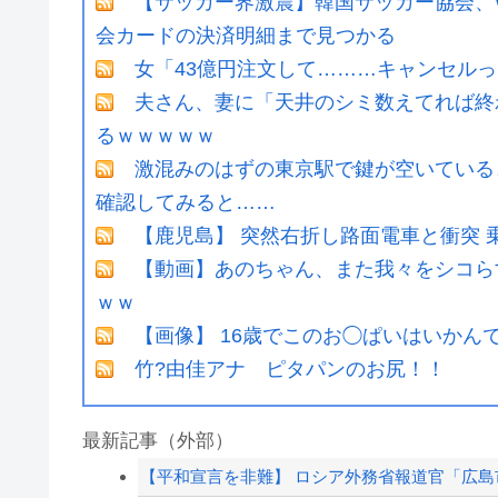
【サッカー界激震】韓国サッカー協会、
会カードの決済明細まで見つかる
女「43億円注文して………キャンセル
夫さん、妻に「天井のシミ数えてれば終
るｗｗｗｗｗ
激混みのはずの東京駅で鍵が空いている
確認してみると……
【鹿児島】 突然右折し路面電車と衝突 
【動画】あのちゃん、また我々をシコら
ｗｗ
【画像】 16歳でこのお◯ぱいはいかん
竹?由佳アナ ピタパンのお尻！！
最新記事（外部）
【平和宣言を非難】 ロシア外務省報道官「広