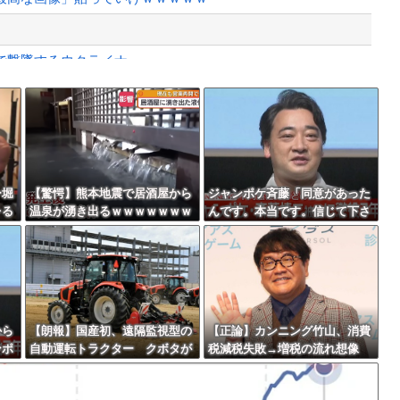
で撃墜するウクライナ。
めっちゃ欲しい
Powered by livedoor 相互RSS
権を手にしました！」俺「ほう君が萩野...
最大級の火山の兆し＝韓国の反応
ー堀
【驚愕】熊本地震で居酒屋から
ジャンポケ斉藤「同意があった
レる
温泉が湧き出るｗｗｗｗｗｗｗ
んです。本当です。信じて下さ
ｗｗｗｗｗ
い」 ←何でこの主張が通らな
バースデーゴール！！
いの？
から
【朗報】国産初、遠隔監視型の
【正論】カンニング竹山、消費
ンポ
自動運転トラクター クボタが
税減税失敗→増税の流れ想像
Powered by livedoor 相互RSS
来春に発売！！！
「次誰が総理やりたいと思いま
す？」