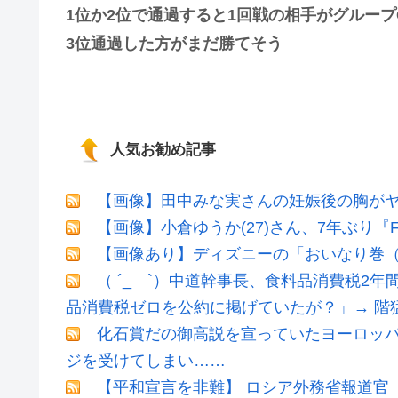
1位か2位で通過すると1回戦の相手がグルー
3位通過した方がまだ勝てそう
人気お勧め記事
【画像】田中みな実さんの妊娠後の胸が
【画像】小倉ゆうか(27)さん、7年ぶり『
【画像あり】ディズニーの「おいなり巻（
（ ´_ゝ`）中道幹事長、食料品消費税2年
品消費税ゼロを公約に掲げていたが？」→ 階
化石賞だの御高説を宣っていたヨーロッ
ジを受けてしまい……
【平和宣言を非難】 ロシア外務省報道官