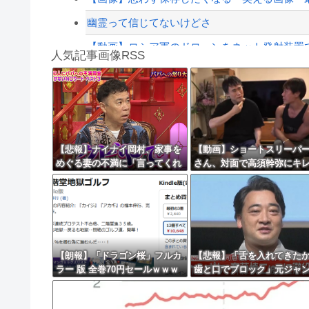
幽霊って信じてないけどさ
【動画】ロシア軍のドローンをネット発射装置
人気記事画像RSS
【最近】冷たい空調服ってやつが出てるらしく
実況「金メダルをとった萩野には俺さんへの挑戦
8/4のニュース
日本旅行キャンセルすべきか…1万年ぶり史上
【悲報】ナイナイ岡村、家事を
【動画】ショートスリーパ
めぐる妻の不満に「言ってくれ
さん、対面で高須幹弥にキ
更新中止のお知らせ
たら済む話やん」になるみ「バ
ｗｗｗｗｗｗｗｗｗ
イトやったらクビやで」説教受
海外「おめでとうタキ！」リヴァプール南野が
け黙り込む
【朗報】「ドラゴン桜」フルカ
【悲報】「舌を入れてきた
ラー 版 全巻70円セールｗｗｗ
歯と口でブロック」元ジャ
ｗｗｗｗｗ スポーツ漫画50％
ケ斉藤の不同意性交公判
ポイント還元セール