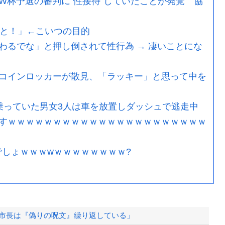
W杯予選の審判に“性接待”していたことが発覚 協
っと！」←こいつの目的
わるでな」と押し倒されて性行為 → 凄いことにな
コインロッカーが散見、「ラッキー」と思って中を
乗っていた男女3人は車を放置しダッシュで逃走中
すｗｗｗｗｗｗｗｗｗｗｗｗｗｗｗｗｗｗｗｗｗｗ
でしょｗｗｗwｗｗｗｗｗｗｗｗ?
島市長は『偽りの呪文』繰り返している」