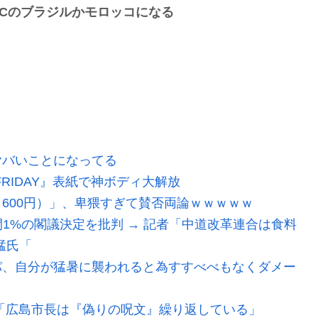
プCのブラジルかモロッコになる
ヤバいことになってる
FRIDAY』表紙で神ボディ大解放
600円）」、卑猥すぎて賛否両論ｗｗｗｗｗ
間1%の閣議決定を批判 → 記者「中道改革連合は食料
猛氏「
パ、自分が猛暑に襲われると為すすべべもなくダメー
「広島市長は『偽りの呪文』繰り返している」