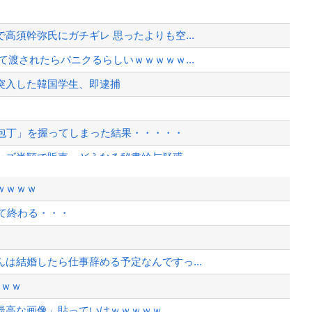
須幹弥氏にガチギレ 思ったよりも空...
渡されたらパニクるらしいｗｗｗｗｗ...
突入した韓国学生、即逮捕
「包丁」を握ってしまった結果・・・・・
ッズ半額で販売 どうなる秘書給与疑惑
て完全にコントになってる……」と衝撃...
ｗｗｗｗ
レ
レて終わる・・・
壊してない理由ｗｗｗ
めっちゃ欲しい
は結婚したら仕事辞める予定なんですっ...
、様々な憶測が飛び交う。1週間ぶり...
ｗｗｗ
、暴動第二波不可避へ
最高な画像」貼っていけｗｗｗｗｗ