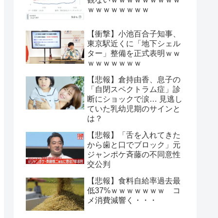
ｗｗｗｗｗｗｗｗ
【衝撃】小池百合子知事、
東京駅近くに「地下シェル
ター」整備を正式表明ｗｗ
ｗｗｗｗｗｗｗ
【悲報】倉持由香、息子の
「自閉スペクトラム症」診
断にショックで涙… 見逃し
ていた乳幼児期のサインと
は？
【悲報】「舌を入れてきた
から歯と口でブロック」元
ジャンポケ斉藤の不同意性
交公判
【悲報】食料自給率過去最
低37%ｗｗｗｗｗｗｗ コ
メ消費減響く・・・