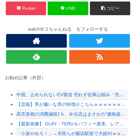
Pocket
LINE
コピー
watch＠２ちゃんねる をフォローする
お勧め記事（外部）
中国、止められないEV製造 売れず在庫山積み「売れたこと」にして補助金を騙し取る事案...
【悲報】男が嫌いな男の特徴がこちらｗｗｗｗｗｗｗｗｗｗ
高市首相の消費減税1％、弁当店はまさかの"価格据え置き"宣言「値下げはしません」
【最新画像】 GLAY・TERU＆パフィー亜美、レアな夫婦ショットを公開してしまう！
「小泉やめろ！」→市民らが横浜駅前で大絶叫ｗｗｗｗｗｗｗｗ