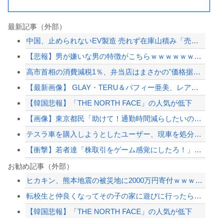
最新記事（外部）
中国、止められないEV製造 売れず在庫山積み「売れたこと」にして補助金を騙し取る...
【悲報】男が嫌いな男の特徴がこちらｗｗｗｗｗｗｗｗｗｗ
高市首相の消費減税1％、弁当店はまさかの"価格据え置き"宣言「値下げはしません」
【最新画像】 GLAY・TERU＆パフィー亜美、レアな夫婦ショットを公開してしま...
【韓国悲報】「THE NORTH FACE」の人気が低下
【画像】東京都民「助けて！通勤時間減らしたいのに都心の近くが最低10万払わないと...
テスラ車を購入しようとしたユーザー、現車を処分して代金を支払い、平日の納車日に予...
【衝撃】若者達「株取引をゲーム感覚にしたろ！」→結果
「小泉やめろ！」→市民らが横浜駅前で大絶叫ｗｗｗｗｗｗｗｗ
お勧め記事（外部）
ヒカキン、熊本地震の被災地に2000万円寄付ｗｗｗｗｗｗｗｗｗ
昭和の神漫画「ドラゴンボール、ドラえもん、火の鳥、、、」令和→
転校生と仲良くなってその子の家に遊びに行ったら私が小さい頃に撮った写真があった
【画像】いしかわじゅんの反戦漫画、意味不明すぎる…ネット「量産型左翼の最底辺みた...
【韓国悲報】「THE NORTH FACE」の人気が低下
大久保佳代子「休みの日はだいたい…」まさかの習慣を暴露ｗｗｗ