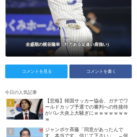
全盛期の梶谷隆幸（打力ある足速い肩強い）
コメントを見る
コメントを書く
今日の人気記事
【悲報】韓国サッカー協会、ガチでワ
ールドカップ予選での審判への性接待
がバレ大炎上大騒ぎにｗｗｗｗｗｗｗ
ｗ
ジャンポケ斉藤「同意があったんで
す。本当です。信じて下さい」 ←何