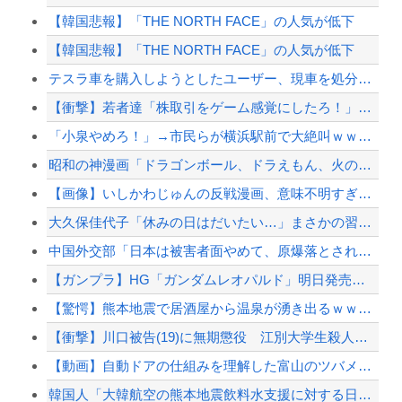
【韓国悲報】「THE NORTH FACE」の人気が低下
【韓国悲報】「THE NORTH FACE」の人気が低下
テスラ車を購入しようとしたユーザー、現車を処分して代金を支払い、平日の納車日に予定を...
【衝撃】若者達「株取引をゲーム感覚にしたろ！」→結果
「小泉やめろ！」→市民らが横浜駅前で大絶叫ｗｗｗｗｗｗｗｗ
昭和の神漫画「ドラゴンボール、ドラえもん、火の鳥、、、」令和→
【画像】いしかわじゅんの反戦漫画、意味不明すぎる…ネット「量産型左翼の最底辺みたいな...
大久保佳代子「休みの日はだいたい…」まさかの習慣を暴露ｗｗｗ
中国外交部「日本は被害者面やめて、原爆落とされた状況を反省すべき」
【ガンプラ】HG「ガンダムレオパルド」明日発売【試作・パッケージ画像追加】
【驚愕】熊本地震で居酒屋から温泉が湧き出るｗｗｗｗｗｗｗｗｗｗｗｗ
【衝撃】川口被告(19)に無期懲役 江別大学生殺人事件、19歳で取り返しのつかない代...
【動画】自動ドアの仕組みを理解した富山のツバメが賢い。
韓国人「大韓航空の熊本地震飲料水支援に対する日本人の反応をご覧ください・・・」→「」