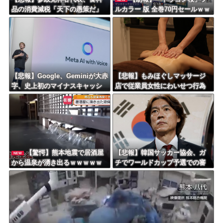
品の消費減税「天下の愚策だ」
ルカラー 版 全巻70円セールｗｗ
と批判ｗｗｗｗｗｗｗｗｗｗｗ
ｗｗｗｗｗｗ スポーツ漫画5
ｗ
0％ポイント還元セール
【悲報】Google、Geminiが大赤
【悲報】もみほぐしマッサージ
字、史上初のマイナスキャッシ
店で従業員女性にわいせつ行為
ュフローに陥る・・・
かで男を逮捕ｗｗｗｗｗｗｗｗ
ｗ
【驚愕】熊本地震で居酒屋
【悲報】韓国サッカー協会、ガ
NEW
から温泉が湧き出るｗｗｗｗｗ
チでワールドカップ予選での審
ｗｗｗｗｗｗｗ
判への性接待がバレ大炎上大騒
ぎにｗｗｗｗｗｗｗｗ