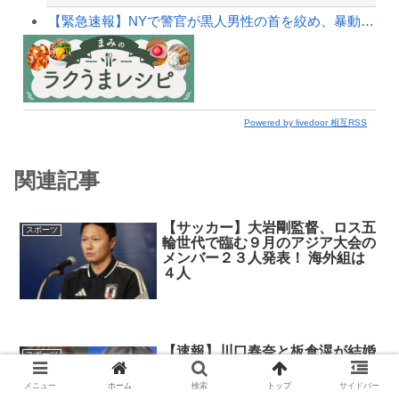
【緊急速報】NYで警官が黒人男性の首を絞め、暴動第二波不可避へ
Powered by livedoor 相互RSS
関連記事
【サッカー】大岩剛監督、ロス五
スポーツ
輪世代で臨む９月のアジア大会の
メンバー２３人発表！ 海外組は
４人
【速報】川口春奈と板倉滉が結婚
スポーツ
&妊娠を報告ｗｗｗｗｗｗｗｗｗ
ｗｗｗｗｗ
メニュー
ホーム
検索
トップ
サイドバー