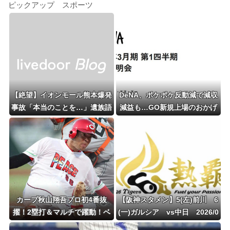
ピックアップ スポーツ
【絶望】イオンモール熊本爆発
DeNA、ポケポケ反動減で減収
事故「本当のことを…」遺族語
減益も…GO新規上場のおかげ
る
で当期純利益334億円を計上！
売上10.9%減・営業利益46.3%
減、第1四半期決算(4-6月)
カープ秋山翔吾プロ初4番抜
【阪神スタメン】5(左)前川 6
擢！2塁打＆マルチで躍動！ベ
(一)ガルシア vs中日 2026/0
テランに希望の光
8/07