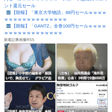
ント還元セール
【朗報】「東京大学物語」88円セールｗｗｗｗ
ｗｗｗｗｗｗｗｗｗｗｗｗｗｗ
【朗報】「GANTZ」全巻100円セールｗｗｗｗ
ｗｗｗｗｗｗｗｗｗｗｗｗｗ
新着記事画像RSS
【悲報】小学館の編集者「服脱
【悲報】 福岡県議会「海外視
いで、胸見せて」 グラビア志
察費」公表！ 3年間で2億6500万
望の女性に迫った過激要求
円ｗｗｗｗｗｗｗｗｗ
【悲報】参政党神谷代表、食料
【朗報】「ドラゴン桜」フ
NEW