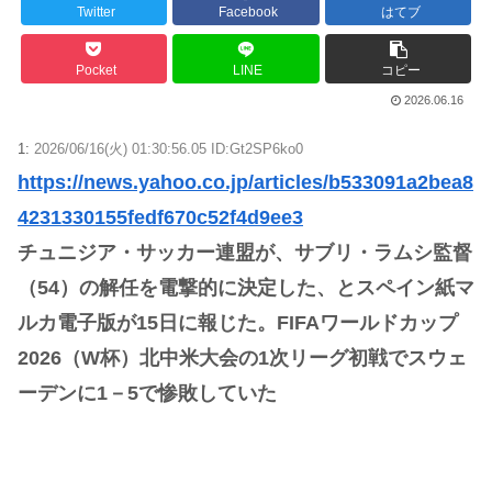
Powered by livedoor 相互RSS
Twitter
Facebook
はてブ
Pocket
LINE
コピー
2026.06.16
1:
2026/06/16(火) 01:30:56.05 ID:Gt2SP6ko0
https://news.yahoo.co.jp/articles/b533091a2bea8
4231330155fedf670c52f4d9ee3
チュニジア・サッカー連盟が、サブリ・ラムシ監督
（54）の解任を電撃的に決定した、とスペイン紙マ
ルカ電子版が15日に報じた。FIFAワールドカップ
2026（W杯）北中米大会の1次リーグ初戦でスウェ
ーデンに1－5で惨敗していた