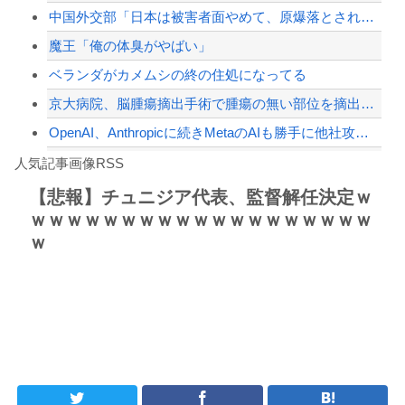
中国外交部「日本は被害者面やめて、原爆落とされた状況を反省すべき」
【配信者】「金バエ」のSNS更新が1週間途絶え、様々な憶測が飛び交う。1週間ぶり...
魔王「俺の体臭がやばい」
【緊急速報】NYで警官が黒人男性の首を絞め、暴動第二波不可避へ
ベランダがカメムシの終の住処になってる
京大病院、脳腫瘍摘出手術で腫瘍の無い部位を摘出してしまう 手術ミスで50代女性患...
OpenAI、Anthropicに続きMetaのAIも勝手に他社攻撃 嘘ξけど何...
Powered by livedoor 相互RSS
【衝撃】川口被告(19)に無期懲役 江別大学生殺人事件、19歳で取り返しのつかな...
人気記事画像RSS
【動画】自動ドアの仕組みを理解した富山のツバメが賢い。
【悲報】チュニジア代表、監督解任決定ｗ
ｗｗｗｗｗｗｗｗｗｗｗｗｗｗｗｗｗｗｗ
8/4のニュース
ｗ
日本旅行キャンセルすべきか…1万年ぶり史上最大級の火山の兆し＝韓国の反応
更新中止のお知らせ
海外「おめでとうタキ！」リヴァプール南野がバースデーゴール！！