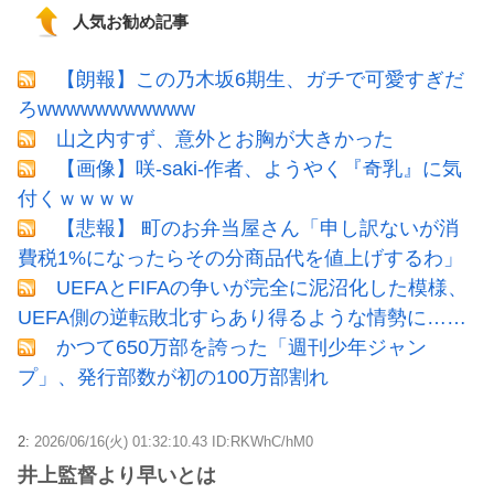
人気お勧め記事
【朗報】この乃木坂6期生、ガチで可愛すぎだ
ろwwwwwwwwwww
山之内すず、意外とお胸が大きかった
【画像】咲-saki-作者、ようやく『奇乳』に気
付くｗｗｗｗ
【悲報】 町のお弁当屋さん「申し訳ないが消
費税1%になったらその分商品代を値上げするわ」
UEFAとFIFAの争いが完全に泥沼化した模様、
UEFA側の逆転敗北すらあり得るような情勢に……
かつて650万部を誇った「週刊少年ジャン
プ」、発行部数が初の100万部割れ
2:
2026/06/16(火) 01:32:10.43 ID:RKWhC/hM0
井上監督より早いとは