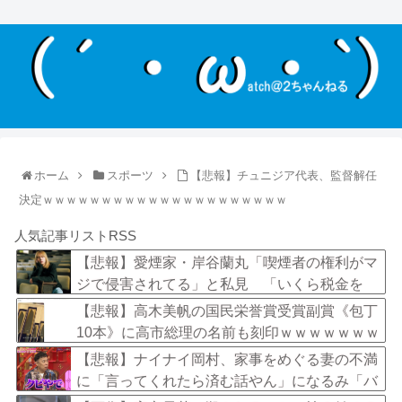
ホーム
スポーツ
【悲報】チュニジア代表、監督解任
決定ｗｗｗｗｗｗｗｗｗｗｗｗｗｗｗｗｗｗｗｗｗ
人気記事リストRSS
【悲報】愛煙家・岸谷蘭丸「喫煙者の権利がマ
ジで侵害されてる」と私見 「いくら税金を
我々が払ってるんだと」
【悲報】高木美帆の国民栄誉賞受賞副賞《包丁
10本》に高市総理の名前も刻印ｗｗｗｗｗｗｗ
ｗｗ
【悲報】ナイナイ岡村、家事をめぐる妻の不満
に「言ってくれたら済む話やん」になるみ「バ