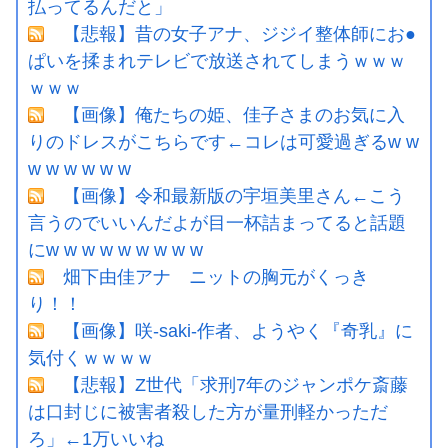
払ってるんだと」
【悲報】昔の女子アナ、ジジイ整体師にお●
ぱいを揉まれテレビで放送されてしまうｗｗｗ
ｗｗｗ
【画像】俺たちの姫、佳子さまのお気に入
りのドレスがこちらです←コレは可愛過ぎるw w
w w w w w w
【画像】令和最新版の宇垣美里さん←こう
言うのでいいんだよが目一杯詰まってると話題
にw w w w w w w w w
畑下由佳アナ ニットの胸元がくっき
り！！
【画像】咲-saki-作者、ようやく『奇乳』に
気付くｗｗｗｗ
【悲報】Z世代「求刑7年のジャンポケ斎藤
は口封じに被害者殺した方が量刑軽かっただ
ろ」←1万いいね