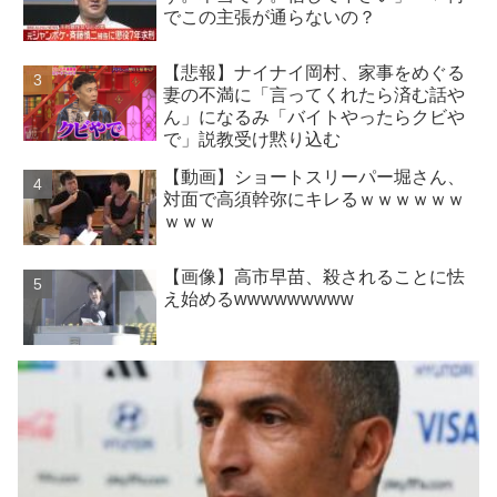
でこの主張が通らないの？
【悲報】ナイナイ岡村、家事をめぐる
妻の不満に「言ってくれたら済む話や
ん」になるみ「バイトやったらクビや
で」説教受け黙り込む
【動画】ショートスリーパー堀さん、
対面で高須幹弥にキレるｗｗｗｗｗｗ
ｗｗｗ
【画像】高市早苗、殺されることに怯
え始めるwwwwwwwww