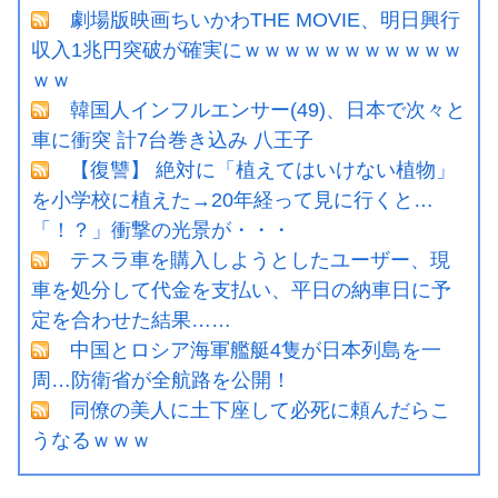
劇場版映画ちいかわTHE MOVIE、明日興行
収入1兆円突破が確実にｗｗｗｗｗｗｗｗｗｗｗ
ｗｗ
韓国人インフルエンサー(49)、日本で次々と
車に衝突 計7台巻き込み 八王子
【復讐】 絶対に「植えてはいけない植物」
を小学校に植えた→20年経って見に行くと…
「！？」衝撃の光景が・・・
テスラ車を購入しようとしたユーザー、現
車を処分して代金を支払い、平日の納車日に予
定を合わせた結果……
中国とロシア海軍艦艇4隻が日本列島を一
周…防衛省が全航路を公開！
同僚の美人に土下座して必死に頼んだらこ
うなるｗｗｗ