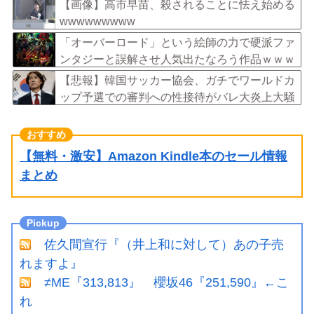
イトやったらクビやで」説教受け黙り込む
【画像】高市早苗、殺されることに怯え始める
wwwwwwwww
「オーバーロード」という絵師の力で硬派ファ
ンタジーと誤解させ人気出たなろう作品ｗｗｗ
ｗｗｗｗｗｗ
【悲報】韓国サッカー協会、ガチでワールドカ
ップ予選での審判への性接待がバレ大炎上大騒
ぎにｗｗｗｗｗｗｗｗ
【無料・激安】Amazon Kindle本のセール情報
まとめ
佐久間宣行『（井上和に対して）あの子売
れますよ』
≠ME『313,813』 櫻坂46『251,590』←こ
れ