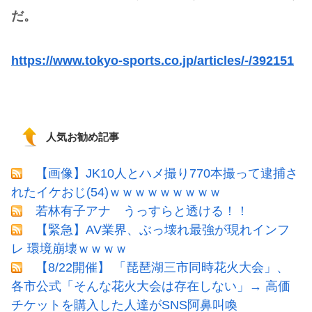
だ。
https://www.tokyo-sports.co.jp/articles/-/392151
人気お勧め記事
【画像】JK10人とハメ撮り770本撮って逮捕さ
れたイケおじ(54)ｗｗｗｗｗｗｗｗｗ
若林有子アナ うっすらと透ける！！
【緊急】AV業界、ぶっ壊れ最強が現れインフ
レ 環境崩壊ｗｗｗｗ
【8/22開催】 「琵琶湖三市同時花火大会」、
各市公式「そんな花火大会は存在しない」→ 高価
チケットを購入した人達がSNS阿鼻叫喚