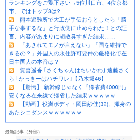
ランキングをご覧下さい→5位川口市、4位京都
市、ではトップ3は?
熊本避難所で大工が手伝おうとしたら「勝
手な事するな」と行政側に止められた！との証
言、内容があまりに胡散臭すぎた結果……
「あきれてモノが言えない」「国を維持で
きるの？」外国人の永住許可要件の厳格化で在
日中国人の本音は？
賀喜遥香 ｢さくちゃんはちいかわ｣ 遠藤さく
ら ｢かっきーはハチワレ｣【乃木坂46】
【驚愕】 新幹線じゃなく『帰省費4000円』
安くなる在来線で帰省した結果ｗｗｗｗｗ
【動画】役満ボディ・岡田紗佳(32)、渾身の
あたシコダンスｗｗｗｗｗｗ
最新記事（外部）