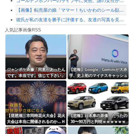
ゴールデンボンバーのライブ中に突然、謎の女性がカンペを持って、ステージ上に乱入！...
【画像】転売屋の娘「ママー！ちいかわのシール貼ったよー！」親「！！！！！！」
彼氏が私の友達を勝手に評価する。友達の写真を見せたら「この子はモテそう」「この子...
Powered by livedoor 相互RSS
短冊は知っている
人気記事画像RSS
大男「1回戦の相手はこのｶﾞｷか？楽勝だな」少年剣士「…ふんっ、あまり調子に乗ら...
8/4のニュース
日本旅行キャンセルすべきか…1万年ぶり史上最大級の火山の兆し＝韓国の反応
更新中止のお知らせ
ジャンポケ斉藤「同意があったん
【悲報】Google、Geminiが大赤
です。本当です。信じて下さい」
字、史上初のマイナスキャッシュ
海外「おめでとうタキ！」リヴァプール南野がバースデーゴール！！
←何でこの主張が通らないの？
フローに陥る・・・
Powered by livedoor 相互RSS
【琵琶湖三市同時花火大会】花火
【悲報】日本車の原価、たったの
大会は本当に開催されるのか…Ｈ
30〜90万円と判明ｗｗｗｗｗｗ
Ｐで観覧券販売も消防への申請な
ｗｗｗｗｗ
し、３自治体は「関与してない」