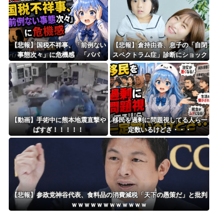
と声明
【悲報】国税不祥事、「前例ない
【悲報】倉持由香、息子の「自閉
事態次々」に危機感 「パパ
スペクトラム症」診断にショック
活」、情報漏えいも
で涙… 見逃していた乳幼児期の
サインとは？
【動画】手術中に熊本地震直撃や
移民を過剰に問題視してる人ら一
ばすぎ！！！！！
定数いるけどさ・・・
【悲報】参政党神谷代表、食料品の消費減税「天下の愚策だ」と批判
ｗｗｗｗｗｗｗｗｗｗｗｗ