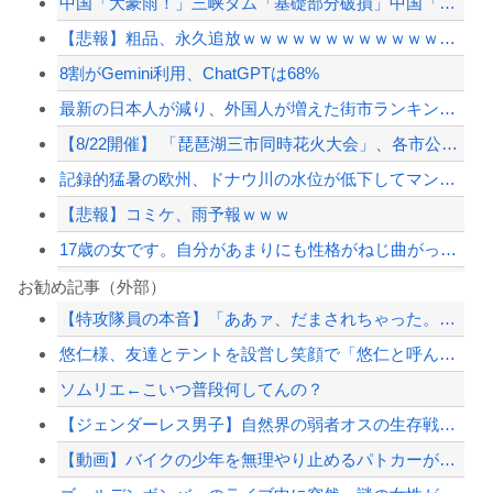
中国「大豪雨！」三峡ダム「基礎部分破損」中国「全力放流！」台風13号「中国上陸予...
【悲報】粗品、永久追放ｗｗｗｗｗｗｗｗｗｗｗｗｗｗｗ（証拠あり）
8割がGemini利用、ChatGPTは68%
最新の日本人が減り、外国人が増えた街市ランキングをご覧下さい→5位川口市、4位京...
【8/22開催】 「琵琶湖三市同時花火大会」、各市公式「そんな花火大会は存在しな...
記録的猛暑の欧州、ドナウ川の水位が低下してマンモスの骨や沈没したドイツ軍の戦艦が...
【悲報】コミケ、雨予報ｗｗｗ
17歳の女です。自分があまりにも性格がねじ曲がっていてどう矯正したらいいのか分か...
8割がGemini利用、ChatGPTは68%
お勧め記事（外部）
【特攻隊員の本音】「ああァ、だまされちゃった。今度生れる時はアメリカへ生れるぞ」...
【画像】元暴走族のヤンキー女子高生が「可愛すぎるｗｗｗｗ」ﾊﾟｼｬ!!⇒
悠仁様、友達とテントを設営し笑顔で「悠仁と呼んで」ｗｗｗｗｗｗｗｗ
【速報】熊本県知事「報道に強い不満・苦情が寄せられている」→TBSの報道特集がま...
ソムリエ←こいつ普段何してんの？
なぜフランス人はこれほど日本が好きなのか？…中国ネット「中国と北朝鮮を除いて日本...
【ジェンダーレス男子】自然界の弱者オスの生存戦略がこちらです‥‥
【配信者】「金バエ」のSNS更新が1週間途絶え、様々な憶測が飛び交う。1週間ぶり...
【動画】バイクの少年を無理やり止めるパトカーが怖いｗｗｗｗ
【緊急速報】NYで警官が黒人男性の首を絞め、暴動第二波不可避へ