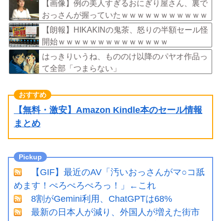
【画像】例の美人すぎるおにぎり屋さん、裏で
おっさんが握っていたｗｗｗｗｗｗｗｗｗｗｗ
ｗｗｗｗｗｗ
【朗報】HIKAKINの鬼茶、怒りの半額セール怪
開始ｗｗｗｗｗｗｗｗｗｗｗｗｗｗ
はっきりいうね、もののけ以降のパヤオ作品っ
て全部「つまらない」
【無料・激安】Amazon Kindle本のセール情報
まとめ
【GIF】最近のAV「汚いおっさんがマ○コ舐
めます！ぺろぺろぺろっ！」←これ
8割がGemini利用、ChatGPTは68%
最新の日本人が減り、外国人が増えた街市