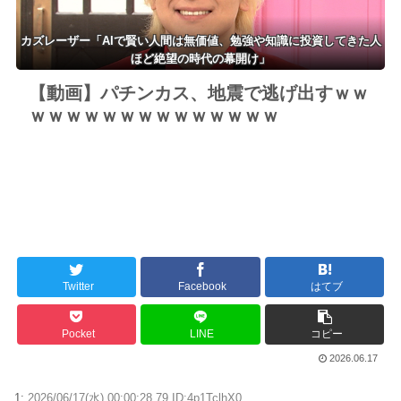
カズレーザー「AIで賢い人間は無価値、勉強や知識に投資してきた人
ほど絶望の時代の幕開け」
【動画】パチンカス、地震で逃げ出すｗｗ
ｗｗｗｗｗｗｗｗｗｗｗｗｗｗ
Twitter
Facebook
はてブ
Pocket
LINE
コピー
2026.06.17
1:
2026/06/17(水) 00:00:28.79 ID:4p1TclhX0