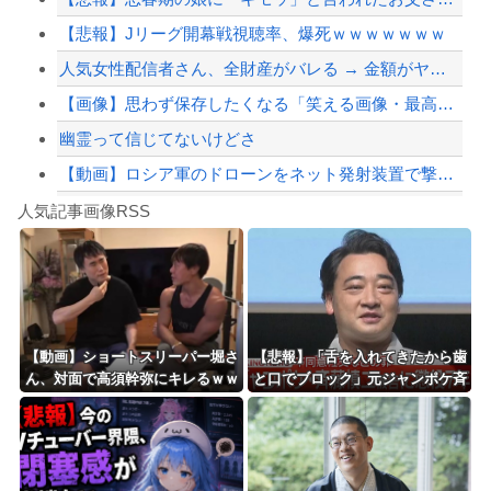
【悲報】Jリーグ開幕戦視聴率、爆死ｗｗｗｗｗｗｗ
【配信者】「金バエ」のSNS更新が1週間途絶え、様々な憶測が飛び交う。1週間ぶり...
人気女性配信者さん、全財産がバレる → 金額がヤバすぎるｗｗｗｗｗｗ
【緊急速報】NYで警官が黒人男性の首を絞め、暴動第二波不可避へ
【画像】思わず保存したくなる「笑える画像・最高な画像」貼っていけｗｗｗｗｗ
幽霊って信じてないけどさ
【動画】ロシア軍のドローンをネット発射装置で撃墜するウクライナ。
Powered by livedoor 相互RSS
【最近】冷たい空調服ってやつが出てるらしくめっちゃ欲しい
人気記事画像RSS
実況「金メダルをとった萩野には俺さんへの挑戦権を手にしました！」俺「ほう君が萩野...
8/4のニュース
日本旅行キャンセルすべきか…1万年ぶり史上最大級の火山の兆し＝韓国の反応
更新中止のお知らせ
【動画】ショートスリーパー堀さ
【悲報】「舌を入れてきたから歯
ん、対面で高須幹弥にキレるｗｗ
と口でブロック」元ジャンポケ斉
海外「おめでとうタキ！」リヴァプール南野がバースデーゴール！！
ｗｗｗｗｗｗｗ
藤の不同意性交公判