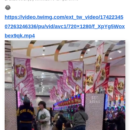
😂
https://video.twimg.com/ext_tw_video/17422345
07263246336/pu/vid/avc1/720×1280/f_XpYg5Wox
bex9qk.mp4