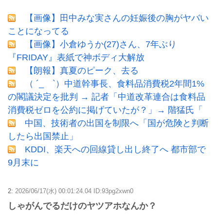
【画像】田中みな実さんの妊娠後の胸がヤバい
ことになってる
【画像】小倉ゆうか(27)さん、7年ぶり
『FRIDAY』表紙で神ボディ大解放
【朗報】真夏のピーク、去る
（ ´_ゝ`）中道幹事長、食料品消費税2年間1%
の閣議決定を批判 → 記者「中道改革連合は食料品
消費税ゼロを公約に掲げていたが？」→ 階猛氏「
中国、技術者の出国を制限へ「国が危険と判断
したら出国禁止」
KDDI、楽天への回線貸し出し終了へ 都市部で
9月末に
2:
2026/06/17(水) 00:01:24.04 ID:93pg2xwn0
しゃがんでるだけのヤツアホなんか？