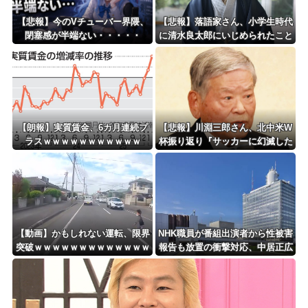
Powered by livedoor 相互RSS
【悲報】今のVチューバー界隈、
【悲報】落語家さん、小学生時代
閉塞感が半端ない・・・・・
に清水良太郎にいじめられたこと
を告白
【朗報】実質賃金、6カ月連続プ
【悲報】川淵三郎さん、北中米W
ラスｗｗｗｗｗｗｗｗｗｗｗ
杯振り返り『サッカーに幻滅した
人多いのでは…』
【動画】かもしれない運転、限界
NHK職員が番組出演者から性被害
突破ｗｗｗｗｗｗｗｗｗｗｗｗｗ
報告も放置の衝撃対応、中居正広
ｗｗｗｗ
と国分太一の事例もNHKは「加害
者を守る」のか、指摘される“隠
蔽体質”