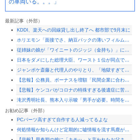
の車両いる。。。」
最新記事（外部）
KDDI、楽天への回線貸し出し終了へ 都市部で9月末に
ホリエモン「面接でさ、納豆パックの薄いフィルムって何のために入っていの？って聞く...
従姉妹の娘が「ワイニートのジッジ（金持ち）」にやたら会いに来る理由ｗｗｗｗｗ
日本をダメにした総理大臣、ワースト１位が同点でこの人ｗｗｗｗｗｗ
ジャンポケ斎藤と代理人のやりとり、「地獄すぎて完全にコントになってる……」と衝撃...
【悲報】公務員、ボーナスを増額「民間企業に合わせました」
【悲報】ケンコバがコロナの特殊すぎる後遺症に苦しんでいる模様…お前らの周りにもこ...
滝沢秀明社長、熊本入り示唆「男手が必要。時間を見つけて行きたい」
ショートスリーパー堀大輔、高須幹弥にブチギレ
お勧め記事（外部）
PCパーツ高すぎて自作する人減ってるよな
【これは重い】江口寿史さん「自分の絵ごと、このジャンルはそろそろ終わりかな」
何処情報か知らんけど定期的に嘘情報を流す馬鹿がいる
何処情報か知らんけど定期的に嘘情報を流す馬鹿がいる
【悲報】思春期の娘に「キモッ」と言われたお父さん、グレる
【最近】冷たい空調服ってやつが出てるらしくめっちゃ欲しい