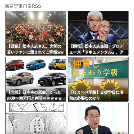
新着記事画像RSS
【画像】松本人志さん、大勢の
【朗報】松本人志企画・プロデ
若いファンに囲まれてご満悦ww
ュース『ドキュメンタル』、ア
wwwwwwwwwwww
メリカで初の制作が決定！ 海
外タイトル『LOL』として世界2
5ヶ国・地域で展開
【悲報】日本車の原価、たった
【ひまわり学級】支援学級に名
の30〜90万円と判明ｗｗｗｗｗ
前は必要なのか？
ｗｗｗｗｗｗ