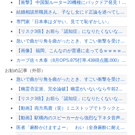
【衝撃】 中国製ルーター20機種にバックドア発見！ ネットに繋ぐだけで35秒ごと...
結婚相談所職員さん、子なし女にド正論を述べてしまう…
専門家「日本車はダサい、見てて恥ずかしい」
【リスク3倍】お前ら「認知症」になりたくないなら酒をやめろ
急いで曲がり角を曲がったとき、すごい衝撃を受けてリアルに2ｍくらいふっとんだ
【画像】 福岡、こんなのが普通に走ってるｗｗｗｗｗｗｗｗｗｗｗｗｗｗｗｗｗｗｗｗ...
カープ佐々木泰（8月OPS.875打率.438得点圏.000）←1番に置いた方が...
クマが害獣扱いされる風潮にドラマ脚本家が不快感、「何度もクマに会ったことがあるけ...
お勧め記事（外部）
急いで曲がり角を曲がったとき、すごい衝撃を受けてリアルに2ｍくらいふっとんだ
【画像】髪型が完全に『鬼頭』な女キャラwwwwww
【幽霊否定派、完全論破】幽霊がいないなら午前2時に一人で墓石を木刀で叩き割れるよ...
【衝撃】中国製ルーター20機種にバックドア発見！ ネットに繋ぐだけで35秒ごとに...
【リスク3倍】お前ら「認知症」になりたくないなら酒をやめろ
【草】アル中「水飲みたくない！」 グラス「はい転倒」
【動画】両方馬鹿（笑）ミニストップでトラックと衝突したドラレコが（ノ∇`）
【配信者】「金バエ」のSNS更新が1週間途絶え、様々な憶測が飛び交う。1週間ぶり...
【動画】駅構内のスピーカーから強烈な下ネタ音声が垂れ流される 全乗客困惑の音声が...
【緊急速報】NYで警官が黒人男性の首を絞め、暴動第二波不可避へ
医者「麻酔かけますよー」 わい（全身麻酔に耐えて見せる！うおおおおおお！！！！）