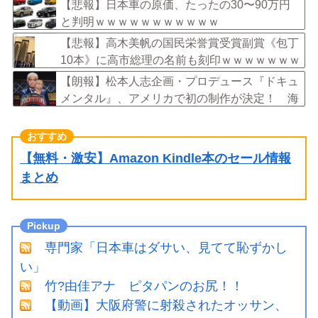
年ぶりに7割超え
【悲報】日本車の原価、たったの30〜90万円
と判明ｗｗｗｗｗｗｗｗｗｗｗ
【悲報】高木美帆の国民栄誉賞受賞副賞《包丁
10本》に高市総理の名前も刻印ｗｗｗｗｗｗｗ
ｗｗ
【朗報】松本人志企画・プロデュース『ドキュ
メンタル』、アメリカで初の制作が決定！ 海
外タイトル『LOL』として世界25ヶ国・地域で
展開
【無料・激安】Amazon Kindle本のセール情報
まとめ
専門家「日本車はダサい、見てて恥ずかし
い」
竹?由佳アナ ピタパンのお尻！！
【動画】大阪府警に射殺されたオッサン、