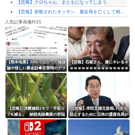
【悲報】クロちゃん、まともになってしまう
【悲報】射殺されたオッサン、最近母を亡くして精神的ショックを受けていたと判明
Powered by livedoor 相互RSS
ショートスリーパーの堀さん、4時間寝てた事がバレる
人気記事画像RSS
白石「あ、あきら様……？」あきら「……白石」
8/4のニュース
日本旅行キャンセルすべきか…1万年ぶり史上最大級の火山の兆し＝韓国の反応
更新中止のお知らせ
【熊本地震】SNSで広がった陰謀
【悲報】石破さん、遂にキレるｗ
論や怪しい募金話◆災害時のデマ
ｗｗｗｗｗｗｗｗｗｗｗｗｗｗｗ
海外「おめでとうタキ！」リヴァプール南野がバースデーゴール！！
注意、専門家は「一次情報チェッ
ｗｗ
クを」
Powered by livedoor 相互RSS
【悲報】消費減税1％で「手取り
【悲報】岸田文雄元首相､円安を
7％減る」 納税免除農家の苦悩
阻止するために日米の通貨当局が
「販売価格上げざるを得ない」
実施した為替介入は｢一時しのぎ
に過ぎない｣との認識を示す