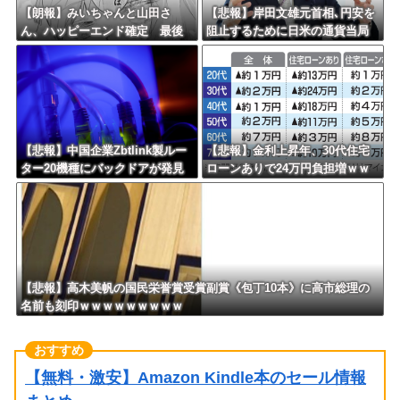
【朗報】みいちゃんと山田さ
【悲報】岸田文雄元首相､円安を
ん、ハッピーエンド確定 最後
阻止するために日米の通貨当局
はママに埋葬される
が実施した為替介入は｢一時しの
ぎに過ぎない｣との認識を示す
【悲報】中国企業Zbtlink製ルー
【悲報】金利上昇年、30代住宅
ター20機種にバックドアが発見
ローンありで24万円負担増ｗｗ
されるｗｗｗｗｗｗｗｗｗ
ｗｗｗｗｗｗｗｗｗｗ
【悲報】高木美帆の国民栄誉賞受賞副賞《包丁10本》に高市総理の
名前も刻印ｗｗｗｗｗｗｗｗｗ
【無料・激安】Amazon Kindle本のセール情報