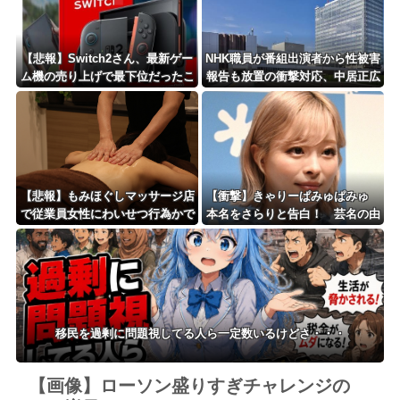
【悲報】Switch2さん、最新ゲー
NHK職員が番組出演者から性被害
ム機の売り上げで最下位だったこ
報告も放置の衝撃対応、中居正広
とが判明ｗｗｗｗｗｗｗ
と国分太一の事例もNHKは「加害
者を守る」のか、指摘される“隠
蔽体質”
【悲報】もみほぐしマッサージ店
【衝撃】きゃりーぱみゅぱみゅ
で従業員女性にわいせつ行為かで
本名をさらりと告白！ 芸名の由
男を逮捕ｗｗｗｗｗｗｗｗｗ
来も明かす！！
移民を過剰に問題視してる人ら一定数いるけどさ・・・
【画像】ローソン盛りすぎチャレンジの