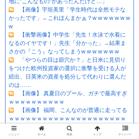
地に”こんなもの”があったんだけど…」
【画像】宇垣美里「学生時代は全然モテな
かったです」←これほんまかぁ？w w w w w w w
w
【衝撃画像】中学生「先生！水泳で水着に
なるのイヤです！」先生「分かった」→結果ま
さかの『こう』なってしまうw w w w w w w
「やつらの目は節穴か？」と日米に見切り
をつけた欧州投資家の選択に衝撃を受ける人が
続出、日英米の資産を処分して代わりに選んだ
のは……
【画像】 真夏日のプール、ガチで最高すぎ
ｗｗｗｗｗｗｗｗｗｗ
【画像】 福岡、こんなのが普通に走ってる
ｗｗｗｗｗｗｗｗｗｗｗｗｗｗｗｗｗｗｗｗｗ
ｗｗｗｗｗｗｗｗｗｗｗｗｗｗｗｗｗｗｗ
女さん、ワンピースグッズを大量注文→全
メニュー
ホーム
検索
トップ
サイドバー