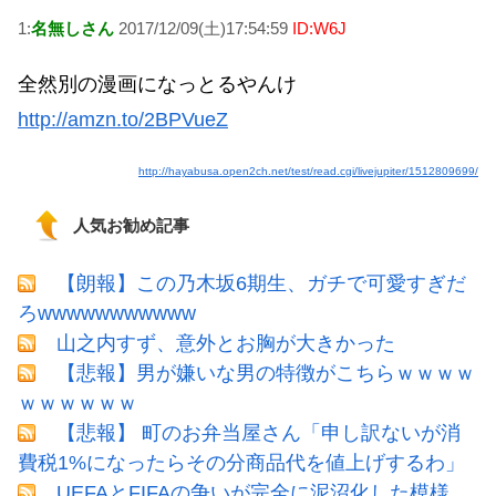
1:
名無しさん
2017/12/09(土)17:54:59
ID:W6J
全然別の漫画になっとるやんけ
http://amzn.to/2BPVueZ
http://hayabusa.open2ch.net/test/read.cgi/livejupiter/1512809699/
人気お勧め記事
【朗報】この乃木坂6期生、ガチで可愛すぎだ
ろwwwwwwwwwww
山之内すず、意外とお胸が大きかった
【悲報】男が嫌いな男の特徴がこちらｗｗｗｗ
ｗｗｗｗｗｗ
【悲報】 町のお弁当屋さん「申し訳ないが消
費税1%になったらその分商品代を値上げするわ」
UEFAとFIFAの争いが完全に泥沼化した模様、