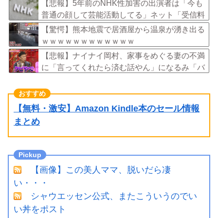
【悲報】5年前のNHK性加害の出演者は「今も
普通の顔して芸能活動してる」ネット「受信料
を取るくらいなら詳細を伝えよ」
【驚愕】熊本地震で居酒屋から温泉が湧き出る
ｗｗｗｗｗｗｗｗｗｗｗｗ
【悲報】ナイナイ岡村、家事をめぐる妻の不満
に「言ってくれたら済む話やん」になるみ「バ
イトやったらクビやで」説教受け黙り込む
【無料・激安】Amazon Kindle本のセール情報
まとめ
【画像】この美人ママ、脱いだら凄
い・・・
シャウエッセン公式、またこういうのでい
い丼をポスト