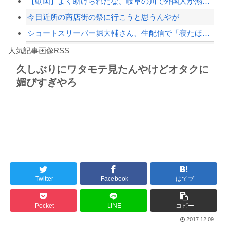
【動画】よく助けられたな。岐阜の川で外国人が溺れてしまう事故。
今日近所の商店街の祭に行こうと思うんやが
ショートスリーパー堀大輔さん、生配信で「寝たほうがいんじゃないですか？」というコ...
Powered by livedoor 相互RSS
【衝撃】50代女性、京大病院で脳腫瘍手術→“腫瘍の無い部位”を摘出 2度「腫瘍で...
人気記事画像RSS
魔王「俺の体臭がやばい」
久しぶりにワタモテ見たんやけどオタクに
媚びすぎやろ
8/4のニュース
日本旅行キャンセルすべきか…1万年ぶり史上最大級の火山の兆し＝韓国の反応
更新中止のお知らせ
海外「おめでとうタキ！」リヴァプール南野がバースデーゴール！！
Twitter
Facebook
はてブ
Powered by livedoor 相互RSS
Pocket
LINE
コピー
2017.12.09