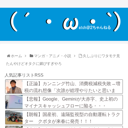
ホーム
マンガ・アニメ・小説
久しぶりにワタモテ見
たんやけどオタクに媚びすぎやろ
人気記事リストRSS
【正論】カンニング竹山、消費税減税失敗→増
税の流れ想像「次誰が総理やりたいと思いま
す？」
【悲報】Google、Geminiが大赤字、史上初の
マイナスキャッシュフローに陥る・・・
【朗報】国産初、遠隔監視型の自動運転トラク
ター クボタが来春に発売！！！