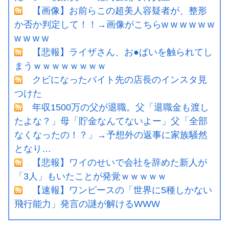
【画像】お前らこの超美人容疑者が、整形
か否か判定して！！→画像がこちらw w w w w w
w w w w
【悲報】ライザさん、お●ぱいを触られてし
まうｗｗｗｗｗｗｗｗ
クビになったバイト先の店長のインスタ見
つけた
年収1500万の父が退職。父「退職金も渡し
たよな？」母「貯金なんてないよー」父「全部
なくなったの！？」→予想外の返事に家族騒然
となり…
【悲報】ワイのせいで会社を辞めた新人が
「3人」もいたことが発覚ｗｗｗｗｗ
【速報】ワンピースの「世界に5種しかない
飛行能力」発言の謎が解けるWWW