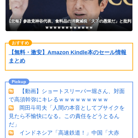
【悲報】参政党神谷代表、食料品の消費減税「天下の愚策だ」と批判
ｗｗｗｗｗｗｗｗｗｗｗｗ
【無料・激安】Amazon Kindle本のセール情報
まとめ
【動画】ショートスリーパー堀さん、対面
で高須幹弥にキレるｗｗｗｗｗｗｗｗｗ
岡田斗司夫「人間の本音としてブサイクを
見たら不愉快になる。この責任をどうとるん
だ」
インドネシア「高速鉄道！」中国「大赤