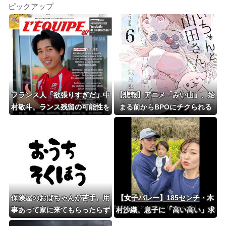
ピックアップ
フランス人「欲張りすぎだ」中
【悲報】アニメ「みい山」、始
村敬斗、ランス残留の可能性を
まる前からBPOにチクられる
会長が示唆！移籍金が交渉の壁
ｗｗｗｗ
に..現地サポの本音がこれ！
【海外の反応】
保険屋のおばちゃんが苦手。用
【女子バレー】185センチ・木
事あって家に来てもらったらず
村沙織、息子に「高い高い」求
っと自分の話ばかり3,4時間も
められ衝撃展開激白 「すごい