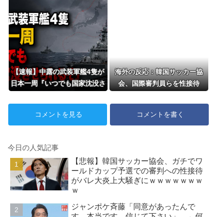
聞かされた
列になって…私アトラクション
じゃないよみたいな」
【速報】中露の武装軍艦4隻が
海外の反応：韓国サッカー協
日本一周『いつでも国家沈没さ
会、国際審判員らを性接待
せられるぞ』
コメントを見る
コメントを書く
今日の人気記事
【悲報】韓国サッカー協会、ガチでワ
ールドカップ予選での審判への性接待
がバレ大炎上大騒ぎにｗｗｗｗｗｗｗ
ｗ
ジャンポケ斉藤「同意があったんで
す。本当です。信じて下さい」 ←何