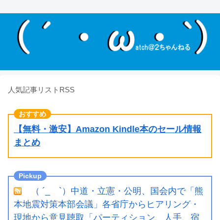
人気記事リストRSS
【無料・激安】Amazon Kindle本のセール情報
まとめ
（ ´_ゝ`）中道・立憲・公明、国会内で「熊
本地震対策本部会議」各省庁からヒアリング・
現地から意見聴取「パーティション、人手、宿