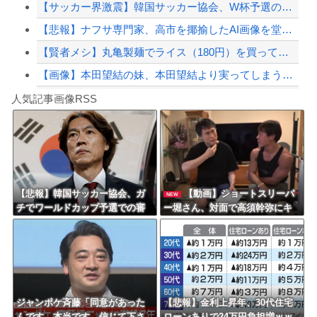
【サッカー界激震】韓国サッカー協会、W杯予選の審判に“性接待”していたことが発覚...
【緊急速報】NYで警官が黒人男性の首を絞め、暴動第二波不可避へ
【悲報】ナフサ専門家、高市を揶揄したAI画像を堂々と載せる （※画像あり）
【賢者メシ】丸亀製麺でライス（180円）を買って天かす乗っけてタレをかけて食うと...
【画像】本田望結の妹、本田望結より実ってしまうｗｗｗｗｗｗｗｗ
Powered by livedoor 相互RSS
【動画】ロシアの空挺兵、パラシュートが開かずに墜落してしまう。
人気記事画像RSS
白石「あ、あきら様……？」あきら「……白石」
8/4のニュース
日本旅行キャンセルすべきか…1万年ぶり史上最大級の火山の兆し＝韓国の反応
更新中止のお知らせ
【悲報】韓国サッカー協会、ガ
【動画】ショートスリーパ
NEW
チでワールドカップ予選での審
ー堀さん、対面で高須幹弥にキ
海外「おめでとうタキ！」リヴァプール南野がバースデーゴール！！
判への性接待がバレ大炎上大騒
レるｗｗｗｗｗｗｗｗｗ
ぎにｗｗｗｗｗｗｗｗ
Powered by livedoor 相互RSS
ジャンポケ斉藤「同意があった
【悲報】金利上昇年、30代住宅
んです。本当です。信じて下さ
ローンありで24万円負担増ｗｗ