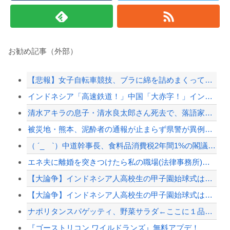
お勧め記事（外部）
【悲報】女子自転車競技、ブラに綿を詰めまくって空気抵抗を減らすチート技が発覚ｗｗｗ
インドネシア「高速鉄道！」中国「大赤字！」インドネシア「運営会社の株式購入！（負債対...
清水アキラの息子・清水良太郎さん死去で、落語家・柳家小はだが「いじめ」「暴行」被害告...
被災地・熊本、泥酔者の通報が止まらず県警が異例のお願い
（ ´_ゝ`）中道幹事長、食料品消費税2年間1%の閣議決定を批判 → 記者「中道改革...
エネ夫に離婚を突きつけたら私の職場(法律事務所)に乗り込んできた 堂々と「離婚の法律...
【大論争】インドネシア人高校生の甲子園始球式は「国際交流」か「政治利用」か
【大論争】インドネシア人高校生の甲子園始球式は「国際交流」か「政治利用」か
ナポリタンスパゲッティ、野菜サラダ←ここに１品加えて最強しろ
『ゴーストリコン ワイルドランズ』無料アプデ！