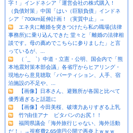
字！」インドネシア「運営会社の株式購入！
（負債対策」中国「はい（巨額負債」インドネ
シア「700km延伸計画！（実質中止」→
エネ夫に離婚を突きつけたら私の職場(法律
事務所)に乗り込んできた 堂々と「離婚の法律相
談です。母の薦めでこちらに参りました」と言
っているが、...
（ ´_ゝ`）中道・立憲・公明、国会内で「熊
本地震対策本部会議」各省庁からヒアリング・
現地から意見聴取「パーティション、人手、宿
泊施設の不足や、...
【画像】日本さん、避難所が各国と比べて
優秀過ぎると話題に
【画像】今田美桜、破壊力ありすぎる上乳
竹?由佳アナ ピタパンのお尻！！
福岡県議会「海外旅行じゃない、海外活動
だ！」→視察費2.65億円公開で再炎上ｗｗｗ