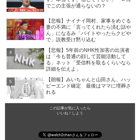
でこの主張が通らないの？
【悲報】ナイナイ岡村、家事をめぐる
妻の不満に「言ってくれたら済む話や
ん」になるみ「バイトやったらクビや
で」説教受け黙り込む
【悲報】5年前のNHK性加害の出演者
は「今も普通の顔して芸能活動して
る」ネット「受信料を取るくらいなら
詳細を伝えよ」
【朗報】みいちゃんと山田さん、ハッ
ピーエンド確定 最後はママに埋葬さ
れる
この記事が気に入ったら
いいね！しよう