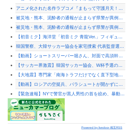
アニメ化された名作ラブコメ『まもって守護月天！』が「全巻99円」の激安セール開催！！...
被災地・熊本、泥酔者の通報が止まらず県警が異例のお願い
被災地・熊本、泥酔者の通報が止まらず県警が異例のお願い
【初音ミク】海洋堂「初音ミク 青龍Ver.」フィギュア 商品情報公開【17日予約開始...
韓国警察、大韓サッカー協会を家宅捜索 代表監督選考巡り
【動画】ショートスリーパー堀さん、対面で高須幹弥にキレるｗｗｗｗｗｗｗｗｗ
【サッカー界激震】韓国サッカー協会、W杯予選の審判に“性接待”していたことが発覚 協...
【大地震】専門家「南海トラフだけでなく直下型地震にも注意を」…中部各地に危険度「Sラ...
【動画】ロシアの空挺兵、パラシュートが開かずに墜落してしまう。
【緊急速報】NYで警官が黒人男性の首を絞め、暴動第二波不可避へ
Powered by livedoor 相互RSS