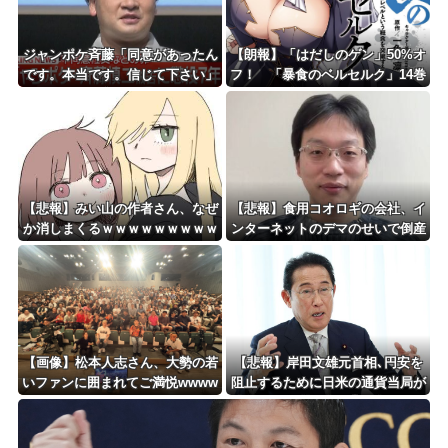
ジャンポケ斉藤「同意があったん
【朗報】「はだしのゲン」50%オ
です。本当です。信じて下さい」
フ！ 「暴食のベルセルク」14巻
←何でこの主張が通らないの？
無料ｗｗｗｗｗｗ
【悲報】みい山の作者さん、なぜ
【悲報】食用コオロギの会社、イ
か消しまくるｗｗｗｗｗｗｗｗｗ
ンターネットのデマのせいで倒産
ｗｗｗｗｗｗ
ｗｗｗｗｗｗｗｗｗｗｗｗ
【画像】松本人志さん、大勢の若
【悲報】岸田文雄元首相､円安を
いファンに囲まれてご満悦wwww
阻止するために日米の通貨当局が
wwwwwwwwww
実施した為替介入は｢一時しのぎ
に過ぎない｣との認識を示す