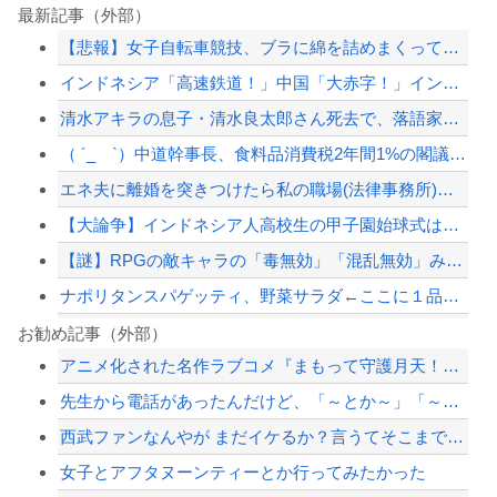
最新記事（外部）
【悲報】女子自転車競技、ブラに綿を詰めまくって空気抵抗を減らすチート技が発覚ｗｗ...
インドネシア「高速鉄道！」中国「大赤字！」インドネシア「運営会社の株式購入！（負...
清水アキラの息子・清水良太郎さん死去で、落語家・柳家小はだが「いじめ」「暴行」被...
（ ´_ゝ`）中道幹事長、食料品消費税2年間1%の閣議決定を批判 → 記者「中道...
エネ夫に離婚を突きつけたら私の職場(法律事務所)に乗り込んできた 堂々と「離婚の...
【大論争】インドネシア人高校生の甲子園始球式は「国際交流」か「政治利用」か
【謎】RPGの敵キャラの「毒無効」「混乱無効」みたいなのって冷静に考えるとおかし...
ナポリタンスパゲッティ、野菜サラダ←ここに１品加えて最強しろ
『ゴーストリコン ワイルドランズ』無料アプデ！
お勧め記事（外部）
アニメ化された名作ラブコメ『まもって守護月天！』が「全巻99円」の激安セール開催...
被災地・熊本、泥酔者の通報が止まらず県警が異例のお願い
先生から電話があったんだけど、「～とか～」「～とか考えて～」と何度も言ってたのが...
被災地・熊本、泥酔者の通報が止まらず県警が異例のお願い
西武ファンなんやが まだイケるか？言うてそこまで深刻な状況ちゃうよな？
韓国警察、大韓サッカー協会を家宅捜索 代表監督選考巡り
女子とアフタヌーンティーとか行ってみたかった
【配信者】「金バエ」のSNS更新が1週間途絶え、様々な憶測が飛び交う。1週間ぶり...