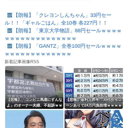
【朗報】「クレヨンしんちゃん」33円セー
ル！！「ギャルごはん」全10巻 各227円！！
【朗報】「東京大学物語」88円セールｗｗｗｗ
ｗｗｗｗｗｗｗｗｗｗｗｗｗｗ
【朗報】「GANTZ」全巻100円セールｗｗｗｗ
ｗｗｗｗｗｗｗｗｗｗｗｗｗ
新着記事画像RSS
【悲報】「コンビニ馬鹿にすんな
【悲報】金利上昇年、30代住宅ロ
よ」のオーナー夫婦、不起訴ｗｗ
ーンありで24万円負担増ｗｗｗｗ
ｗｗｗｗｗｗ
ｗｗｗｗｗｗｗｗ