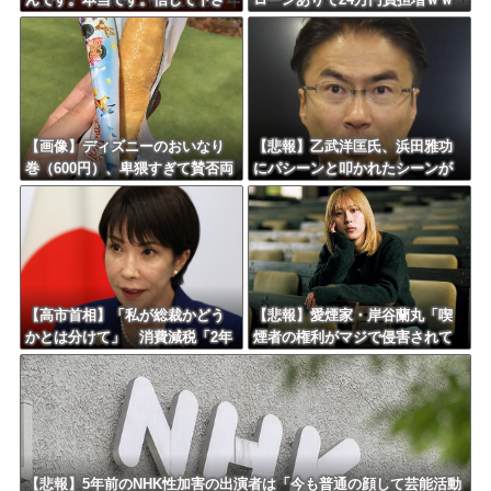
い」 ←何でこの主張が通らな
ｗｗｗｗｗｗｗｗｗｗ
いの？
【画像】ディズニーのおいなり
【悲報】乙武洋匡氏、浜田雅功
巻（600円）、卑猥すぎて賛否両
にパシーンと叩かれたシーンが
論ｗｗｗｗｗｗｗｗｗ
オンエアされず「障害者相手だ
と放送されなくなる。俺、逆差
別だと思って」
【高市首相】「私が総裁かどう
【悲報】愛煙家・岸谷蘭丸「喫
かとは分けて」 消費減税「2年
煙者の権利がマジで侵害されて
後に私の責任で戻す」発言を説
る」と私見 「いくら税金を
明
我々が払ってるんだと」
【悲報】5年前のNHK性加害の出演者は「今も普通の顔して芸能活動