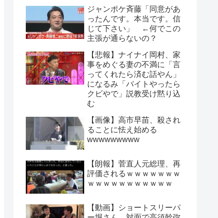
ジャンポケ斉藤「同意があ
ったんです。本当です。信
じて下さい」 ←何でこの
主張が通らないの？
【悲報】ナイナイ岡村、家
事をめぐる妻の不満に「言
ってくれたら済む話やん」
になるみ「バイトやったら
クビやで」説教受け黙り込
む
【画像】高市早苗、殺され
ることに怯え始める
wwwwwwwww
【朗報】菅直人元総理、再
評価されるｗｗｗｗｗｗｗ
ｗｗｗｗｗｗｗｗｗｗｗ
【動画】ショートスリーパ
ー堀さん、対面で高須幹弥