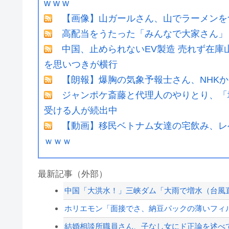
w w w
【画像】山ガールさん、山でラーメンを
高配当をうたった「みんなで大家さん」→
中国、止められないEV製造 売れず在
を思いつきが横行
【朗報】爆胸の気象予報士さん、NHK
ジャンポケ斎藤と代理人のやりとり、「
受ける人が続出中
【動画】移民ベトナム女達の宅飲み、レ
ｗｗｗ
最新記事（外部）
中国「大洪水！」三峡ダム「大雨で増水（台風直
ホリエモン「面接でさ、納豆パックの薄いフィル
結婚相談所職員さん、子なし女にド正論を述べ