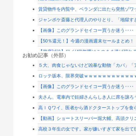
賃貸物件を内覧中、ベランダに出たら突然ゾワッ
ジャンポケ斎藤と代理人のやりとり、「地獄すぎ
【画像】このグランドセイコー買うか迷う‥‥
【50％還元！】今週の漫画週末セールまとめ！『ア
【徹底討論】ワイ(48)無職はこのまま逃げ切れ
お勧め記事（外部）
【悲報】大物ミュージシャンSUGIZOさん、『
５大、肉食じゃないけど凶暴な動物「カバ」「ア
秋田県職員さん、会見をバスローブ＆喫煙スタ
ロッテ坂本、限界突破ｗｗｗｗｗｗｗｗｗｗｗ
【韓国サッカー協会】外国人審判約10人に性的接待
【画像】このグランドセイコー買うか迷う‥‥
滝沢秀明社長、熊本入り示唆「男手が必要。時
夫さん、電車内で妊婦さんらしき人に席を譲ろう
【配信者】「金バエ」のSNS更新が1週間途絶え
高ＩＱワイ、医者から酒ドクターストップを食
【緊急速報】NYで警官が黒人男性の首を絞め
【動画】ショートスリーパー堀大輔、高須クリ
高校３年生の女です。家が嫌いすぎて家を出て