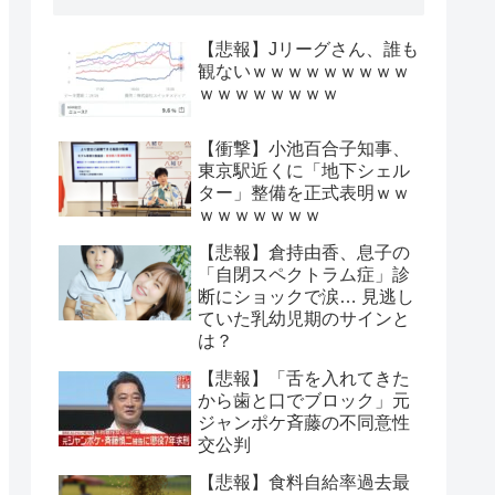
【悲報】Jリーグさん、誰も
観ないｗｗｗｗｗｗｗｗｗ
ｗｗｗｗｗｗｗｗ
【衝撃】小池百合子知事、
東京駅近くに「地下シェル
ター」整備を正式表明ｗｗ
ｗｗｗｗｗｗｗ
【悲報】倉持由香、息子の
「自閉スペクトラム症」診
断にショックで涙… 見逃し
ていた乳幼児期のサインと
は？
【悲報】「舌を入れてきた
から歯と口でブロック」元
ジャンポケ斉藤の不同意性
交公判
【悲報】食料自給率過去最