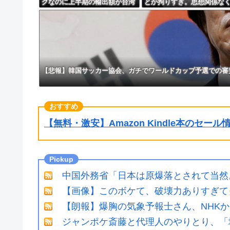
クなのに上半期の輸出額が台湾
とか拘りすぎ。思想関係な
と韓国に抜かれる・・・
援しようよ」
【悲報】韓国サッカー協会、ガチでワールドカップ予選での審
【無料・激安】Amazon Kindle本のセー
中国外務省「日本は原爆落とされて当然
【画像】このボケて、破壊力ありすぎて
【朗報】爆胸の気象予報士さん、NHK
ジャンポケ斎藤と代理人のやりとり、「