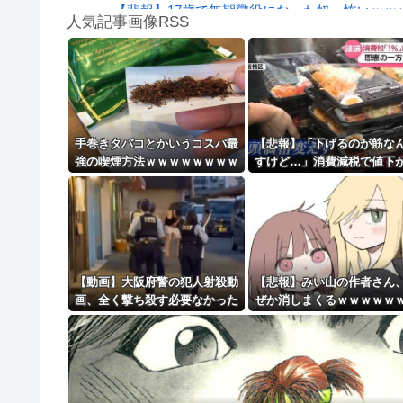
【悲報】17歳で無期懲役になった奴、怖いｗｗｗ
人気記事画像RSS
【動画】逃げる判断はやっ！埼玉でスマホ運転
実況「金メダルをとった萩野には俺さんへの挑戦
8/4のニュース
日本旅行キャンセルすべきか…1万年ぶり史上
手巻きタバコとかいうコスパ最
【悲報】「下げるのが筋な
強の喫煙方法ｗｗｗｗｗｗｗｗ
すけど…」消費減税で値下
更新中止のお知らせ
ｗｗｗｗｗ
する分と同じだけ商品を値
して店頭価格を変えない店
海外「おめでとうタキ！」リヴァプール南野が
【動画】大阪府警の犯人射殺動
【悲報】みい山の作者さん
画、全く撃ち殺す必要なかった
ぜか消しまくるｗｗｗｗｗ
ｗｗｗｗｗｗｗｗｗｗｗ
ｗｗｗｗｗｗｗｗ