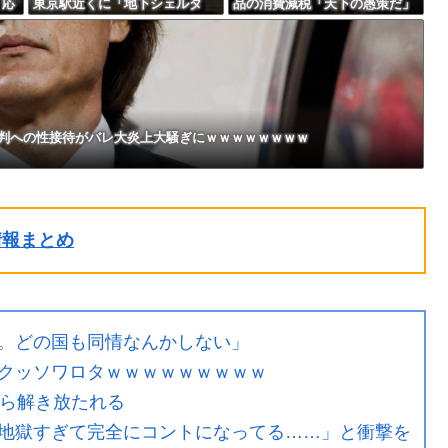
く応
東京駅近くに「地下シェルタ
品の消費減税「天下の愚策だ」
ー」整備を正式表明ｗｗｗｗｗ
と批判ｗｗｗｗｗｗｗｗｗｗｗ
ｗｗｗｗ
ｗ
判への性接待がバレ大炎上大騒ぎにｗｗｗｗｗｗｗｗ
ル情報まとめ
。どの国も同情なんかしない」
クッソワロタｗｗｗｗｗｗｗｗｗ
から解き放たれる
地獄すぎて完全にコントになってる……」と衝撃を