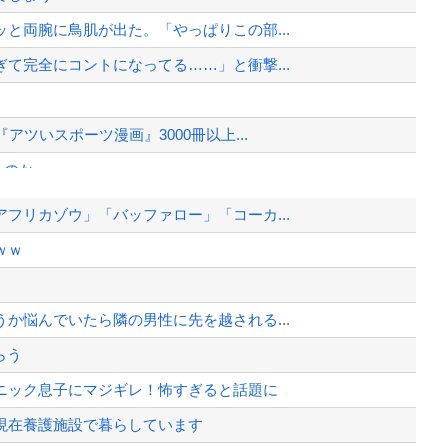
と両腕に鳥肌が出た。「やっぱりこの部...
て完全にコントになってる……」と衝撃...
ツいスポーツ漫画』3000冊以上...
るのか
爆弾発言』キタァアアアアアーーーー...
フリカゾウ」「バッファロー」「コーカ...
イルで対応してしまい大炎上ｗ
ｗｗ
か 計1496回、約2億ウォン（...
間を見つけて行きたい」
か悩んでいたら隣の男性に先を越される...
、様々な憶測が飛び交う。1週間ぶり...
らう
、暴動第二波不可避へ
ニック息子にマジギレ！怖すぎると話題に
現在養護施設で暮らしています