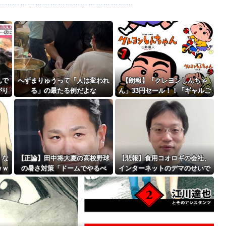
ｗｗｗｗｗｗｗｗｗｗｗｗｗｗｗｗｗ...
のプリウスに当て逃げされる車載。
Powered by livedoor 相互RSS
権を手にしました！」俺「ほう君が萩野...
最大級の火山の兆し＝韓国の反応
んで
へずまりゅうって「人は変われ
【朗報】「クレヨンしんちゃ
がり
る」の最たる例だよな
ん」33円セール！！「ギャルご
上げ
はん」全10巻 各227円！！
も…
バースデーゴール！！
、な
【正論】田中将大夏の高校野球
【悲報】食用コオロギの会社、
ｗｗ
の暑さ対策「ドームでやるべ
インターネットのデマのせいで
Powered by livedoor 相互RSS
き」
倒産ｗｗｗｗｗｗｗｗｗｗｗｗ