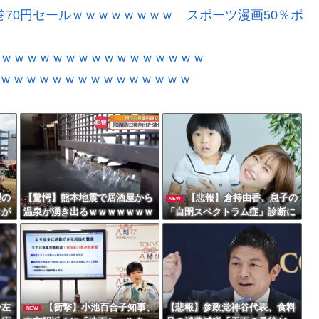
巻70円セールｗｗｗｗｗｗｗｗ スポーツ漫画50％ポ
ｗｗｗｗｗｗｗｗｗｗｗｗｗｗｗｗｗ
ｗｗｗｗｗｗｗｗｗｗｗｗｗｗｗｗｗ
型の
【驚愕】熊本地震で居酒屋から
【悲報】倉持由香、息子の
NEW
タが
温泉が湧き出るｗｗｗｗｗｗｗ
「自閉スペクトラム症」診断に
ｗｗｗｗｗ
ショックで涙… 見逃していた乳
幼児期のサインとは？
か左
【衝撃】小池百合子知事、
【悲報】参政党神谷代表、食料
NEW