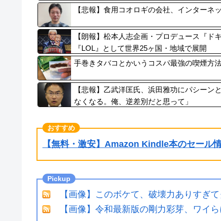
【悲報】食用コオロギの会社、インターネ
【朗報】松本人志企画・プロデュース『ド
『LOL』として世界25ヶ国・地域で展開
手巻きタバコとかいうコスパ最強の喫煙方
【悲報】乙武洋匡氏、浜田雅功にパシーン
なくなる。俺、逆差別だと思って」
【無料・激安】Amazon Kindle本のセー
【画像】このボケて、破壊力ありすぎて
【画像】令和最新版の剛力彩芽、ワイらにブッ刺