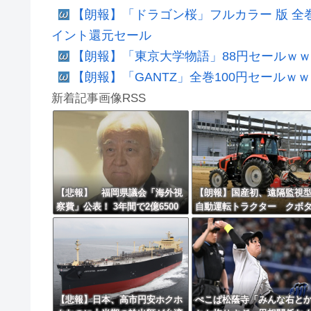
【朗報】「ドラゴン桜」フルカラー 版 全
イント還元セール
【朗報】「東京大学物語」88円セールｗ
【朗報】「GANTZ」全巻100円セール
新着記事画像RSS
【悲報】 福岡県議会「海外視
【朗報】国産初、遠隔監視
察費」公表！ 3年間で2億6500
自動運転トラクター クボ
万円ｗｗｗｗｗｗｗｗｗ
来春に発売！！！
【悲報】日本、高市円安ホクホ
ぺこぱ松蔭寺「みんな右と