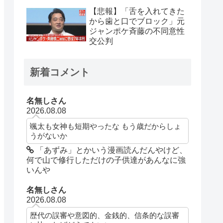
【悲報】「舌を入れてきた
から歯と口でブロック」元
ジャンポケ斉藤の不同意性
交公判
新着コメント
名無しさん
2026.08.08
颯太も女神も短期やったな もう歳だからしょ
うがないか
「あずみ」とかいう漫画読んだんやけど、
何で山で修行しただけの子供達があんなに強
いんや
名無しさん
2026.08.08
歴代の誤審や意図的、金銭的、信条的な誤審