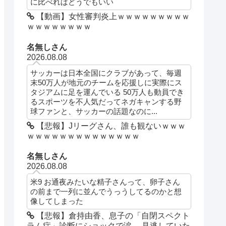
に比べればどうでもいい
【動画】女性審判炎上ｗｗｗｗｗｗｗｗｗ
ｗｗｗｗｗｗｗｗ
名無しさん
2026.08.08
サッカーは日本全国にクラブがあって、毎週
末50万人が地元のチームを応援しに実際にス
タジアムに足を運んでいる 50万人も動員でき
るスポーツを不人気だってネガキャンする野
球ファンと、サッカーの話題なのに...
【悲報】Jリーグさん、誰も観ないｗｗｗ
ｗｗｗｗｗｗｗｗｗｗｗｗｗｗ
名無しさん
2026.08.08
米9 お通夜みたいな精子さんって、卵子さん
の前まで一列に並んでうっうしてるのかと想
像してしまった
【悲報】倉持由香、息子の「自閉スペクト
ラム症」診断にショックで涙… 見逃していた