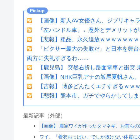
【画像】新人AV女優さん、ジブリキャ
『左ハンドル車』←意外とデメリットがな
【悲報】粗品、永久追放ｗｗｗｗｗｗｗ
「ピクサー最大の失敗だ」と日本を舞台
両方に失礼すぎるわ……
【鹿児島】 突然右折し路面電車と衝突 
【画像】NHK巨乳アナの飯尾夏帆さん
【吉報】 博多どんたくエチすぎるｗｗ
【悲報】熊本市、ガチでやらかしてしま
最新記事（外部）
【画像】 農家ワイが作ったタマネギ、お前らの想
ワイ、「着衣おっばい」でしか抜けない体質に