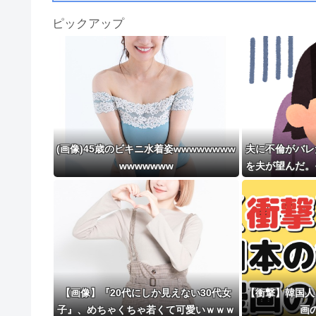
ピックアップ
(画像)45歳のビキニ水着姿wwwwwwww
夫に不倫がバレ
wwwwwww
を夫が望んだ。
【画像】『20代にしか見えない30代女
【衝撃】韓国人
子』、めちゃくちゃ若くて可愛いｗｗｗ
画