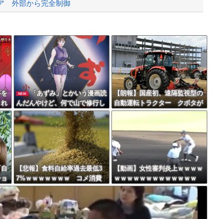
ア 外部から完全制御
で撃墜するウクライナ。
Powered by livedoor 相互RSS
権を手にしました！」俺「ほう君が萩野...
最大級の火山の兆し＝韓国の反応
事を
「あずみ」とかいう漫画読
【朗報】国産初、遠隔監視型の
NEW
くれ
んだんやけど、何で山で修行し
自動運転トラクター クボタが
「バ
ただけの子供達があんなに強い
来春に発売！！！
バースデーゴール！！
教受
んや
「自
【悲報】食料自給率過去最低3
【動画】女性審判炎上ｗｗｗｗ
ショ
7%ｗｗｗｗｗｗｗ コメ消費
ｗｗｗｗｗｗｗｗｗｗｗｗｗ
Powered by livedoor 相互RSS
幼児
減響く・・・