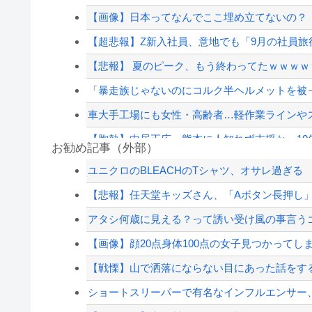
【画像】日本ってなんでここ埋め立てないの？
【超悲報】Z新入社員、意地でも「9月の社員
【悲報】 夏のピーク、もう終わってたｗｗｗｗ
「暴走族じゃないのにコルク半ヘルメットを被っ
車大手工場にも女性・高齢者…軽作業ラインや
【胸熱】中居正広、熊本に人知れず支援か 10年
お勧め記事（外部）
【朗報】佐藤二朗さん、ハグを報告
ユニクロのBLEACHのTシャツ、オサレ過ぎる
【動画】ショートスリーパー堀大輔、高須幹弥
【悲報】任天堂キッズさん、「Aボタン長押し
【高校野球】甲子園 初ジャッジの女性審判・佐
アタシ何歳に見える？って誘い受け風の事言う
ジャンポケ斎藤と代理人のやりとり、「地獄すぎ
【画像】顔20点身体100点の女子見つかってし
【配信者】「金バエ」のSNS更新が1週間途絶え
【戦慄】山で洒落にならない目にあった話をす
【緊急速報】NYで警官が黒人男性の首を絞め
ショートスリーパーで有名なインフルエンサー、