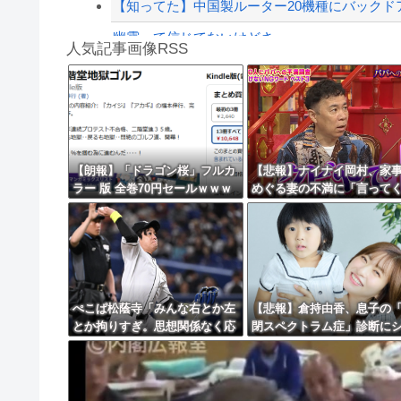
【知ってた】中国製ルーター20機種にバックド
幽霊って信じてないけどさ
人気記事画像RSS
【動画】ロシア軍のドローンをネット発射装置
実況「金メダルをとった萩野には俺さんへの挑戦
8/4のニュース
日本旅行キャンセルすべきか…1万年ぶり史上
【朗報】「ドラゴン桜」フルカ
【悲報】ナイナイ岡村、家
ラー 版 全巻70円セールｗｗｗ
めぐる妻の不満に「言って
更新中止のお知らせ
ｗｗｗｗｗ スポーツ漫画50％
たら済む話やん」になるみ
ポイント還元セール
海外「おめでとうタキ！」リヴァプール南野が
イトやったらクビやで」説
け黙り込む
ぺこぱ松蔭寺「みんな右とか左
【悲報】倉持由香、息子の
とか拘りすぎ。思想関係なく応
閉スペクトラム症」診断に
援しようよ」
ックで涙… 見逃していた乳
期のサインとは？