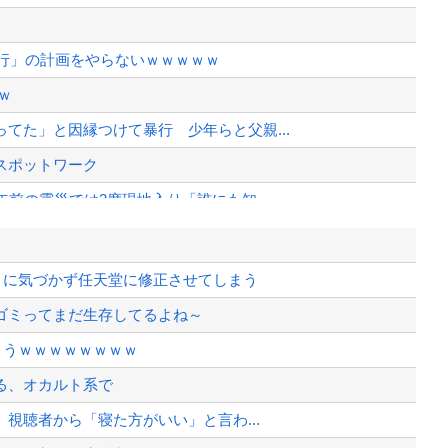
旅行」の計画をやらないｗｗｗｗｗ
ｗ
てた」と因縁つけて暴行 少年らと父親...
スポットワーク
前の震災では3度現地入り「誰にも知...
にブチギレ
」に気づかず任天堂に修正させてしまう
藤加奈さん、自ら判定覆したプレーを謝...
ゴミってまだ生存してるよね～
て完全にコントになってる……」と衝撃...
まうｗｗｗｗｗｗｗｗ
、様々な憶測が飛び交う。1週間ぶり...
る、オカルト系で
、暴動第二波不可避へ
視聴者から「寝た方がいい」と言わ...