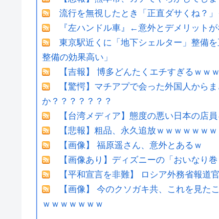
流行を無視したとき「正直ダサくね？」
『左ハンドル車』←意外とデメリットがな
東京駅近くに「地下シェルター」整備を
整備の効果高い」
【吉報】 博多どんたくエチすぎるｗｗ
【驚愕】マチアプで会った外国人からま
か？？？？？？？
【台湾メディア】態度の悪い日本の店員
【悲報】粗品、永久追放ｗｗｗｗｗｗｗ
【画像】 福原遥さん、意外とあるｗ
【画像あり】ディズニーの「おいなり巻
【平和宣言を非難】 ロシア外務省報道
【画像】 今のクソガキ共、これを見た
ｗｗｗｗｗｗｗ