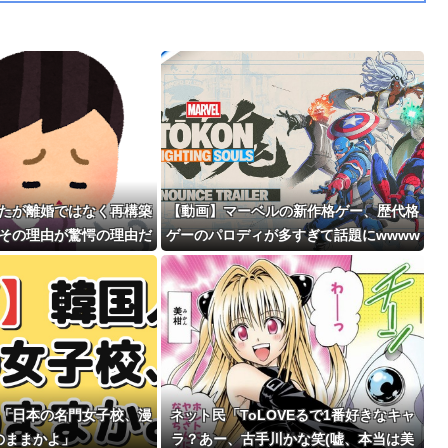
たが離婚ではなく再構築
【動画】マーベルの新作格ゲー、歴代格
その理由が驚愕の理由だ
ゲーのパロディが多すぎて話題にwwww
った
www
「日本の名門女子校、漫
ネット民「ToLOVEるで1番好きなキャ
のままかよ」
ラ？あー、古手川かな笑(嘘、本当は美