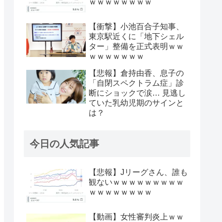
ｗｗｗｗｗｗｗｗ
【衝撃】小池百合子知事、
東京駅近くに「地下シェル
ター」整備を正式表明ｗｗ
ｗｗｗｗｗｗｗ
【悲報】倉持由香、息子の
「自閉スペクトラム症」診
断にショックで涙… 見逃し
ていた乳幼児期のサインと
は？
今日の人気記事
【悲報】Jリーグさん、誰も
観ないｗｗｗｗｗｗｗｗｗ
ｗｗｗｗｗｗｗｗ
【動画】女性審判炎上ｗｗ