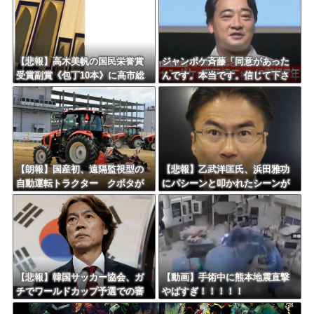
【悲報】高木美帆の国民栄誉賞
ジャンポケ斉藤「同意があった
受賞副賞《包丁10本》に高市総
んです。本当です。信じて下さ
理の名前も刻印ｗｗｗｗｗｗｗ
い」 ←何でこの主張が通らな
ｗｗ
いの？
【朗報】国産初、遠隔監視型の
【悲報】乙武洋匡氏、浜田雅功
自動運転トラクター クボタが
にパシーンと叩かれたシーンが
来春に発売！！！
オンエアされず「障害者相手だ
と放送されなくなる。俺、逆差
別だと思って」
【悲報】韓国サッカー協会、ガ
【動画】手術中に熊本地震直撃
チでワールドカップ予選での審
やばすぎ！！！！！
判への性接待がバレ大炎上大騒