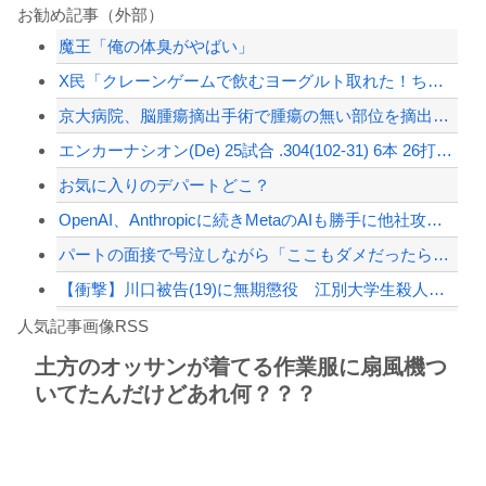
人が当たり前にやってるけど自分はできないことありますか？
お勧め記事（外部）
魔王「俺の体臭がやばい」
大久保佳代子「休みの日はだいたい…」まさかの習慣を暴露ｗｗｗ
X民「クレーンゲームで飲むヨーグルト取れた！ちゃんと冷蔵庫で冷やされてたし問題な...
【速報】外人の医療費未払いが多すぎたので病院が外人の治療を断るようになってしまう
京大病院、脳腫瘍摘出手術で腫瘍の無い部位を摘出してしまう 手術ミスで50代女性患...
【悲報】みいちゃんの作者さん、泣いてしまう😢
エンカーナシオン(De) 25試合 .304(102-31) 6本 26打点 出...
【配信者】「金バエ」のSNS更新が1週間途絶え、様々な憶測が飛び交う。1週間ぶり...
お気に入りのデパートどこ？
【緊急速報】NYで警官が黒人男性の首を絞め、暴動第二波不可避へ
OpenAI、Anthropicに続きMetaのAIも勝手に他社攻撃 嘘ξけど何...
パートの面接で号泣しながら「ここもダメだったらもう食べていけないんです」って熱弁...
【衝撃】川口被告(19)に無期懲役 江別大学生殺人事件、19歳で取り返しのつかな...
Powered by livedoor 相互RSS
【動画】自動ドアの仕組みを理解した富山のツバメが賢い。
人気記事画像RSS
【第一位】車で要らない装備、「電動シート」に決まる・・・
土方のオッサンが着てる作業服に扇風機つ
いてたんだけどあれ何？？？
8/4のニュース
日本旅行キャンセルすべきか…1万年ぶり史上最大級の火山の兆し＝韓国の反応
更新中止のお知らせ