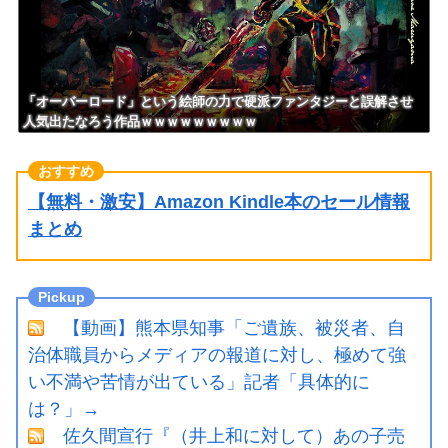
ぎにｗｗｗｗｗｗｗｗ
「オーバーロード」という絵師の力で硬派ファンタジーと誤解させ
人気出たなろう作品ｗｗｗｗｗｗｗｗｗ
【無料・激安】Amazon Kindle本のセール情報
まとめ
【動画】熊本県知事「ご遺族、被災者、自
治体職員からメディアの報道に対し、極めて強
い不満や苦情が出ている」記者「具体的に
は？」→
佐久間宣行『（井上和に対して）あの子売