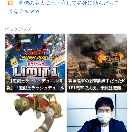
同僚の美人に土下座して必死に頼んだらこ
うなるｗｗｗ
ピックアップ
【遊戯王ラッシュデュエル情
韓国陸軍の射撃訓練中だったK
報】「遊戯王ラッシュデュエル
1E1戦車で火災、乗員は避難…
限定イベント LIMIT 1」開催情
エンジンルーム付近から出火！
報公開！