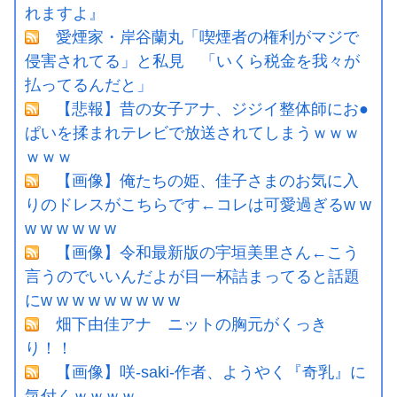
れますよ』
愛煙家・岸谷蘭丸「喫煙者の権利がマジで
侵害されてる」と私見 「いくら税金を我々が
払ってるんだと」
【悲報】昔の女子アナ、ジジイ整体師にお●
ぱいを揉まれテレビで放送されてしまうｗｗｗ
ｗｗｗ
【画像】俺たちの姫、佳子さまのお気に入
りのドレスがこちらです←コレは可愛過ぎるw w
w w w w w w
【画像】令和最新版の宇垣美里さん←こう
言うのでいいんだよが目一杯詰まってると話題
にw w w w w w w w w
畑下由佳アナ ニットの胸元がくっき
り！！
【画像】咲-saki-作者、ようやく『奇乳』に
気付くｗｗｗｗ