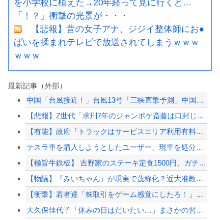
を小学校に植えた→20年経って見に行くと…
「！？」衝撃の光景が・・・
【悲報】昔の女子アナ、ジジイ整体師にお●
ぱいを揉まれテレビで放送されてしまうｗｗｗ
ｗｗｗ
最新記事（外部）
中国「台風接近！」台風13号「三峡直撃予測」中国「上流大洪水！（三峡上流」中国都...
【悲報】Z世代「求刑7年のジャンポケ斎藤は口封じに被害者殺した方が量刑軽かっただ...
【有能】政府「トラックはサービスエリア利用有料化すればサボらず走るし流問題解決じ...
テスラ車を購入しようとしたユーザー、現車を処分して代金を支払い、平日の納車日に予...
【極旨牛鉄板】 吉野家のステーキ定食1500円、ガチで美味そうｗｗｗ
【物議】『みいちゃん』が現実で蔑称化？近大准教授「文化芸術は人を傷つけてもよい。...
【衝撃】若者達「株取引をゲーム感覚にしたろ！」→結果
大久保佳代子「休みの日はだいたい…」まさかの習慣を暴露ｗｗｗ