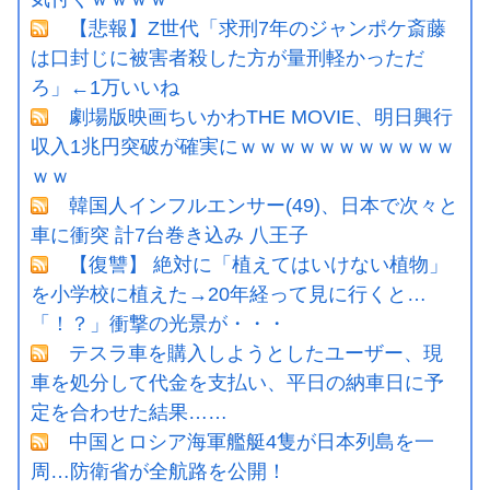
【悲報】Z世代「求刑7年のジャンポケ斎藤
は口封じに被害者殺した方が量刑軽かっただ
ろ」←1万いいね
劇場版映画ちいかわTHE MOVIE、明日興行
収入1兆円突破が確実にｗｗｗｗｗｗｗｗｗｗｗ
ｗｗ
韓国人インフルエンサー(49)、日本で次々と
車に衝突 計7台巻き込み 八王子
【復讐】 絶対に「植えてはいけない植物」
を小学校に植えた→20年経って見に行くと…
「！？」衝撃の光景が・・・
テスラ車を購入しようとしたユーザー、現
車を処分して代金を支払い、平日の納車日に予
定を合わせた結果……
中国とロシア海軍艦艇4隻が日本列島を一
周…防衛省が全航路を公開！