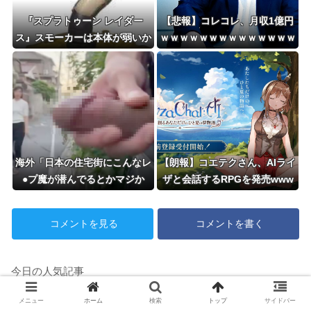
『スプラトゥーン レイダー
【悲報】コレコレ、月収1億円
ス』スモーカーは本体が弱いか
ｗｗｗｗｗｗｗｗｗｗｗｗｗｗ
らぎりぎり許せ… やっぱり許
ｗｗｗｗｗｗ
せねえ！
海外「日本の住宅街にこんなレ
【朗報】コエテクさん、AIライ
●プ魔が潜んでるとかマジか
ザと会話するRPGを発売www
よ…さすがHENTAIの国…」
wwwwwwwww
コメントを見る
コメントを書く
今日の人気記事
【悲報】韓国サッカー協会、ガチでワ
メニュー
ホーム
検索
トップ
サイドバー
ールドカップ予選での審判への性接待