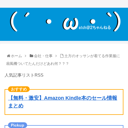
ホーム
会社・仕事
土方のオッサンが着てる作業服に
扇風機ついてたんだけどあれ何？？？
人気記事リストRSS
【無料・激安】Amazon Kindle本のセール情報
まとめ