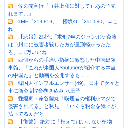
佐久間宣行『（井上和に対して）あの子売
れますよ』
≠ME『313,813』 櫻坂46『251,590』←こ
れ
【悲報】Z世代「求刑7年のジャンポケ斎藤
は口封じに被害者殺した方が量刑軽かっただ
ろ」←1万いいね
西側からの手痛い指摘に激怒した中国総領
事館、「これが米国人Youtuberが紹介する本当
の中国だ」と動画を公開するも……
韓国人インフルエンサー(49)、日本で次々と
車に衝突 計7台巻き込み 八王子
愛煙家・岸谷蘭丸「喫煙者の権利がマジで
侵害されてる」と私見 「いくら税金を我々が
払ってるんだと」
【復讐】 絶対に「植えてはいけない植物」