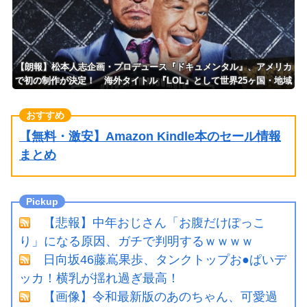
【朗報】松本人志企画・プロデュース『ドキュメンタル』、アメリカ
で初の制作が決定！ 海外タイトル『LOL』として世界25ヶ国・地域
で展開
【無料・激安】Amazon Kindle本のセール情報
まとめ
【悲報】中年おじさん「お腹だけぽっこ
り」になる原因、ガチで判明するｗｗｗｗ
日向坂46藤嶌果歩、タンクトップお●ぱいデ
ッカ！横乳が揺れ過ぎ最高！
【画像】令和最新版のあのちゃん、可愛過