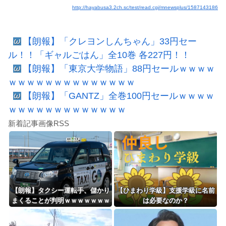
http://hayabusa3.2ch.sc/test/read.cgi/mnewsplus/1587143186
【朗報】「クレヨンしんちゃん」33円セー
ル！！「ギャルごはん」全10巻 各227円！！
【朗報】「東京大学物語」88円セールｗｗｗｗ
ｗｗｗｗｗｗｗｗｗｗｗｗｗｗ
【朗報】「GANTZ」全巻100円セールｗｗｗｗ
ｗｗｗｗｗｗｗｗｗｗｗｗｗ
新着記事画像RSS
【朗報】タクシー運転手、儲かり
【ひまわり学級】支援学級に名前
まくることが判明ｗｗｗｗｗｗｗ
は必要なのか？
ｗｗｗｗｗｗｗｗｗｗｗｗｗｗｗ
ｗｗｗ