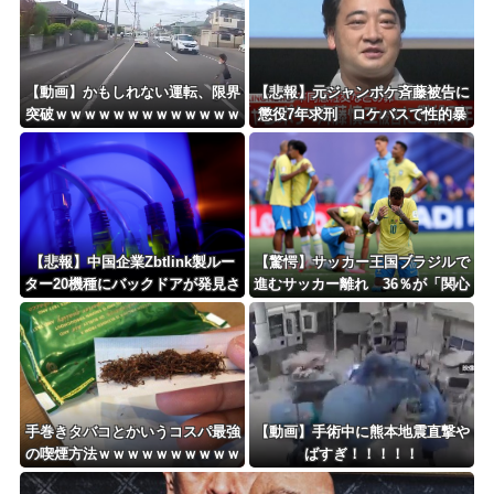
【動画】かもしれない運転、限界
【悲報】元ジャンポケ斉藤被告に
突破ｗｗｗｗｗｗｗｗｗｗｗｗｗ
懲役7年求刑 ロケバスで性的暴
ｗｗｗｗ
行の罪ｗｗｗｗｗｗｗｗｗ
【悲報】中国企業Zbtlink製ルー
【驚愕】サッカー王国ブラジルで
ター20機種にバックドアが発見さ
進むサッカー離れ 36％が「関心
れるｗｗｗｗｗｗｗｗｗ
なし」
手巻きタバコとかいうコスパ最強
【動画】手術中に熊本地震直撃や
の喫煙方法ｗｗｗｗｗｗｗｗｗｗ
ばすぎ！！！！！
ｗｗｗ