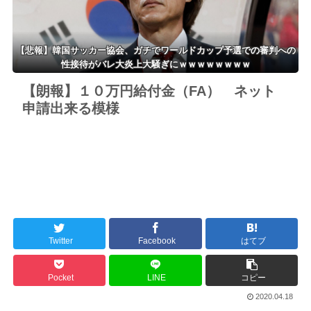
【悲報】韓国サッカー協会、ガチでワールドカップ予選での審判への
性接待がバレ大炎上大騒ぎにｗｗｗｗｗｗｗｗ
【朗報】１０万円給付金（FA） ネット
申請出来る模様
Twitter
Facebook
はてブ
Pocket
LINE
コピー
2020.04.18