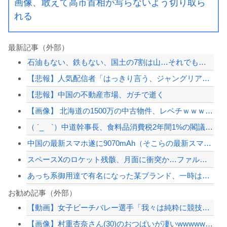
画像、敢えて高市首相が写らないよう切り取ら
れる
最新記事（外部）
石油もない、鉄もない、国土の7割は山…それでも日本が世界屈指の経済大国になれた「...
【悲報】人気配信者「はっきり言う、ジャングリア沖縄ほんとーーーーーーーーにおもん...
【悲報】中国の不動産市場、ガチで逝く
【画像】 北海道の1500万の中古物件、レベチｗｗｗｗｗｗｗｗｗｗｗｗｗｗｗｗｗ...
（ ´_ゝ`）中道幹事長、食料品消費税2年間1%の閣議決定を批判 → 記者「中道...
中国の最新スマホ遂に9070mAh（そこらの最新スマホの約2倍）のバッテリーを積...
スペースXのロケット残骸、月面に衝突か…ファルコン9の上段！
あっち系御用達で有名になった某ブランド、一時は飛ぶ鳥を落とす勢いだったが今期の業...
西日本、お盆は灼熱地獄へ 一方で東日本は気温が下がる
お勧め記事（外部）
【動画】女子ビーチバレー選手「我々は純粋に競技をしてるので性的な目で見ないでくだ...
台湾メディア「中国がレアアースを武器に貿易戦争した結果ｗｗｗｗｗｗｗｗ」
【画像】村重杏奈さん(30)のおつぱいが凄いwwwwwwwwwwww
【衝撃】中国製ルーター20機種にバックドア発見！ ネットに繋ぐだけで35秒ごとに...