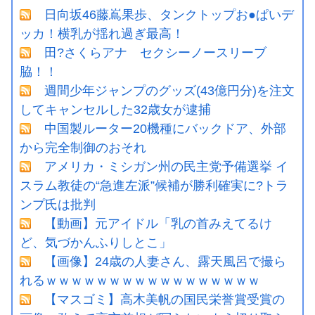
日向坂46藤嶌果歩、タンクトップお●ぱいデ
ッカ！横乳が揺れ過ぎ最高！
田?さくらアナ セクシーノースリーブ
脇！！
週間少年ジャンプのグッズ(43億円分)を注文
してキャンセルした32歳女が逮捕
中国製ルーター20機種にバックドア、外部
から完全制御のおそれ
アメリカ・ミシガン州の民主党予備選挙 イ
スラム教徒の“急進左派”候補が勝利確実に?トラ
ンプ氏は批判
【動画】元アイドル「乳の首みえてるけ
ど、気づかんふりしとこ」
【画像】24歳の人妻さん、露天風呂で撮ら
れるｗｗｗｗｗｗｗｗｗｗｗｗｗｗｗｗｗ
【マスゴミ】高木美帆の国民栄誉賞受賞の