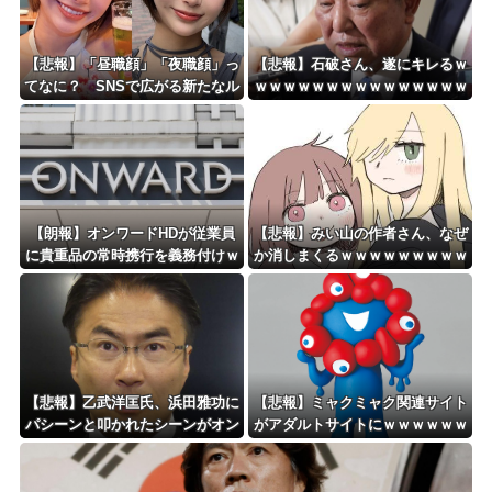
Powered by livedoor 相互RSS
【悲報】「昼職顔」「夜職顔」っ
【悲報】石破さん、遂にキレるｗ
てなに？ SNSで広がる新たなル
ｗｗｗｗｗｗｗｗｗｗｗｗｗｗｗ
ッキズム論争ｗｗｗｗｗｗｗ
ｗｗ
【朗報】オンワードHDが従業員
【悲報】みい山の作者さん、なぜ
に貴重品の常時携行を義務付けｗ
か消しまくるｗｗｗｗｗｗｗｗｗ
ｗｗｗｗｗｗｗｗｗｗｗｗ
ｗｗｗｗｗｗ
【悲報】乙武洋匡氏、浜田雅功に
【悲報】ミャクミャク関連サイト
パシーンと叩かれたシーンがオン
がアダルトサイトにｗｗｗｗｗｗ
エアされず「障害者相手だと放送
ｗｗｗｗｗ
されなくなる。俺、逆差別だと思
って」