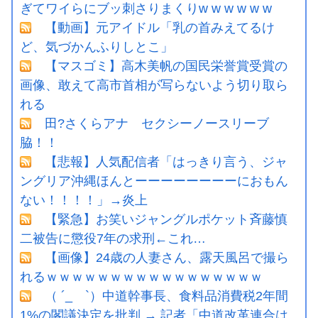
ぎてワイらにブッ刺さりまくりw w w w w w
【動画】元アイドル「乳の首みえてるけ
ど、気づかんふりしとこ」
【マスゴミ】高木美帆の国民栄誉賞受賞の
画像、敢えて高市首相が写らないよう切り取ら
れる
田?さくらアナ セクシーノースリーブ
脇！！
【悲報】人気配信者「はっきり言う、ジャ
ングリア沖縄ほんとーーーーーーーーにおもん
ない！！！！」→炎上
【緊急】お笑いジャングルポケット斉藤慎
二被告に懲役7年の求刑←これ…
【画像】24歳の人妻さん、露天風呂で撮ら
れるｗｗｗｗｗｗｗｗｗｗｗｗｗｗｗｗｗ
（ ´_ゝ`）中道幹事長、食料品消費税2年間
1%の閣議決定を批判 → 記者「中道改革連合は