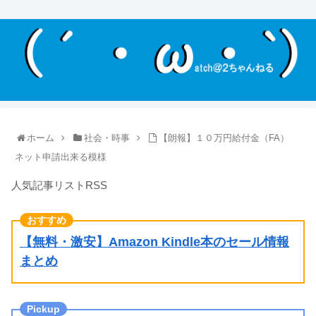
ホーム
社会・時事
【朗報】１０万円給付金（FA）
ネット申請出来る模様
人気記事リストRSS
【無料・激安】Amazon Kindle本のセール情報
まとめ