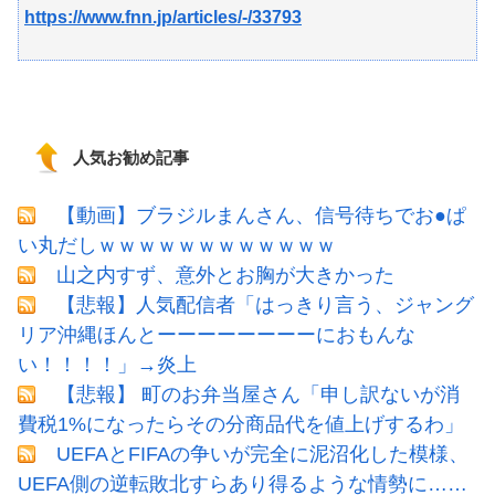
https://www.fnn.jp/articles/-/33793
人気お勧め記事
【動画】ブラジルまんさん、信号待ちでお●ぱ
い丸だしｗｗｗｗｗｗｗｗｗｗｗｗ
山之内すず、意外とお胸が大きかった
【悲報】人気配信者「はっきり言う、ジャング
リア沖縄ほんとーーーーーーーーにおもんな
い！！！！」→炎上
【悲報】 町のお弁当屋さん「申し訳ないが消
費税1%になったらその分商品代を値上げするわ」
UEFAとFIFAの争いが完全に泥沼化した模様、
UEFA側の逆転敗北すらあり得るような情勢に……