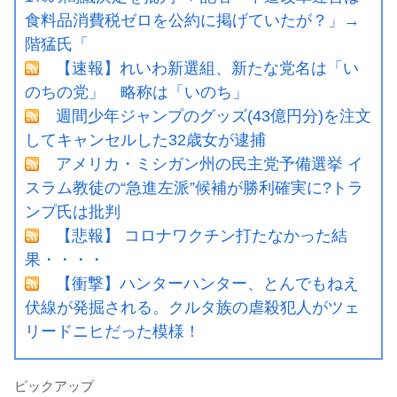
食料品消費税ゼロを公約に掲げていたが？」→
階猛氏「
【速報】れいわ新選組、新たな党名は「い
のちの党」 略称は「いのち」
週間少年ジャンプのグッズ(43億円分)を注文
してキャンセルした32歳女が逮捕
アメリカ・ミシガン州の民主党予備選挙 イ
スラム教徒の“急進左派”候補が勝利確実に?トラ
ンプ氏は批判
【悲報】 コロナワクチン打たなかった結
果・・・・
【衝撃】ハンターハンター、とんでもねえ
伏線が発掘される。クルタ族の虐殺犯人がツェ
リードニヒだった模様！
ピックアップ