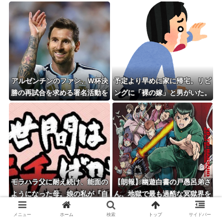
アルゼンチンのファン、W杯決
予定より早めに家に帰宅。リビ
勝の再試合を求める署名活動を
ングに「裸の嫁」と男がいた。
開始ｗｗｗ
まさかの不倫現場に遭遇...
モラハラ父に耐え続け、能面の
【朗報】幽遊白書の戸愚呂弟さ
ようになった母。娘の私が『自
ん、地獄で最も過酷な冥獄界を
分の幸せを考えて』と伝えても
選ぶｗｗｗ
メニュー
ホーム
検索
トップ
サイドバー
ダメで・・・