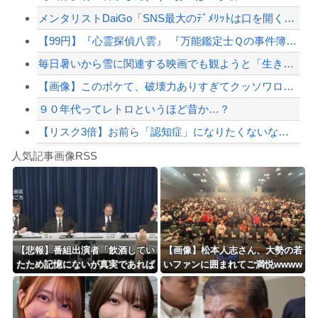
メンタリストDaiGo「SNS最大のﾃﾞﾒﾘｯﾄは口を開く価値がない奴が発信でき...
【悲報】嫁に15年間嘘つかれてて心が壊れてるから相手してくれ
【99円】『心霊探偵八雲』 『万能鑑定士Ｑの事件簿』 『東京レイヴンズ』など、...
【配信者】「金バエ」のSNS更新が1週間途絶え、様々な憶測が飛び交う。1週間ぶり...
毎日暑いから雪に関連する映画でも観ようと「生きてこそ」を借りたのね
【緊急速報】NYで警官が黒人男性の首を絞め、暴動第二波不可避へ
【画像】このボケて、破壊力ありすぎてクッソワロタｗｗｗｗｗｗｗｗｗ
９０年代ってレトロというほど昔か…？
【リスク3倍】お前ら「認知症」になりたくないなら酒をやめろ
Powered by livedoor 相互RSS
【動画】両方馬鹿（笑）ミニストップでトラックと衝突したドラレコが（ノ∇`）
人気記事画像RSS
白石「あ、あきら様……？」あきら「……白石」
8/4のニュース
日本旅行キャンセルすべきか…1万年ぶり史上最大級の火山の兆し＝韓国の反応
更新中止のお知らせ
【悲報】番組出演者「飲酒してい
【画像】松本人志さん、大勢の若
たため記憶にないが真実であれば
いファンに囲まれてご満悦wwww
海外「おめでとうタキ！」リヴァプール南野がバースデーゴール！！
申し訳ない」 NHK職員が出演者
wwwwwwwwww
から性被害